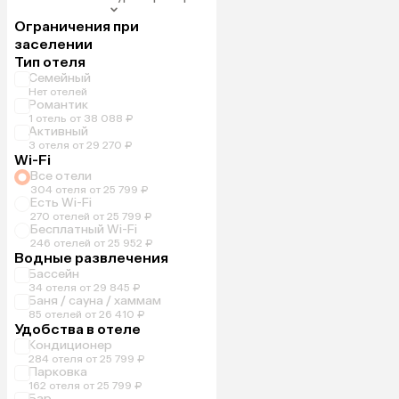
Ограничения при
заселении
Тип отеля
Семейный
Нет отелей
Романтик
1 отель от 38 088 ₽
Активный
3 отеля от 29 270 ₽
Wi-Fi
Все отели
304 отеля от 25 799 ₽
Есть Wi-Fi
270 отелей от 25 799 ₽
Бесплатный Wi-Fi
246 отелей от 25 952 ₽
Водные развлечения
Бассейн
34 отеля от 29 845 ₽
Баня / сауна / хаммам
85 отелей от 26 410 ₽
Удобства в отеле
Кондиционер
284 отеля от 25 799 ₽
Парковка
162 отеля от 25 799 ₽
Бар