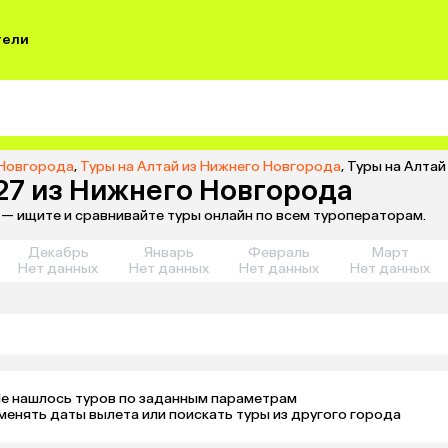
тели
 Новгорода
,
Туры на Алтай из Нижнего Новгорода
,
Туры на Алтай
027 из Нижнего Новгорода
 — ищите и сравнивайте туры онлайн по всем туроператорам.
Декабрь
Январь
Февраль
Март
Нет данных
Нет данных
Нет данных
Нет данных
е нашлось туров по заданным параметрам 

менять даты вылета или поискать туры из другого города