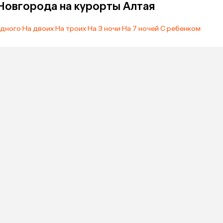
Новгорода на курорты Алтая
одного
·
На двоих
·
На троих
·
На 3 ночи
·
На 7 ночей
·
С ребенком
·