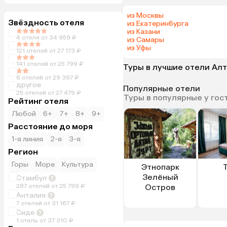
из Москвы
Звёздность отеля
из Екатеринбурга
из Казани
4 отеля от 34 959 ₽
из Самары
из Уфы
121 отелей от 27 173 ₽
141 отелей от 25 799 ₽
Туры в лучшие отели Ал
6 отелей от 29 387 ₽
другое
Популярные отели
25 отелей от 27 479 ₽
Туры в популярные у гос
Рейтинг отеля
Любой
6+
7+
8+
9+
Расстояние до моря
1-я линия
2-я
3-я
Регион
Горы
Море
Культура
Этнопарк
Зелёный
Стамбул
287 отелей от 25 799 ₽
Остров
Анталия
7 отелей от 31 167 ₽
Сиде
1 отель от 37 310 ₽