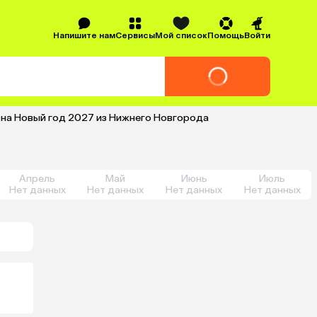
Напишите нам
Сервисы
Мой список
Помощь
Войти
 на Новый год 2027 из Нижнего Новгорода
Апрель
Май
Июнь
Июль
Нет данных
Нет данных
Нет данных
Нет данных