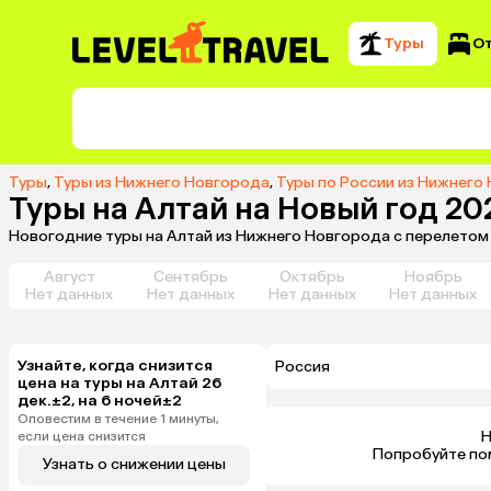
Туры
О
Туры
,
Туры из Нижнего Новгорода
,
Туры по России из Нижнего
Туры на Алтай на Новый год 2
Новогодние туры на Алтай из Нижнего Новгорода с перелетом
Август
Сентябрь
Октябрь
Ноябрь
Нет данных
Нет данных
Нет данных
Нет данных
Узнайте, когда снизится
Россия
цена на туры на Алтай 26
дек.±2, на 6 ночей±2
Оповестим в течение 1 минуты,
Н
если цена снизится
 Попробуйте по
Узнать о снижении цены