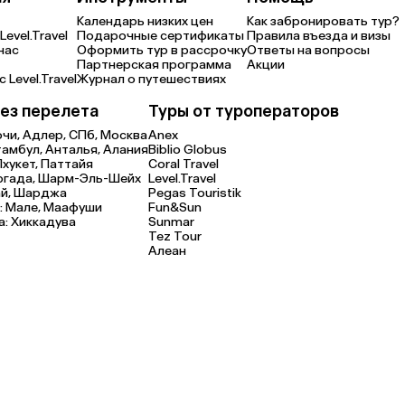
Календарь низких цен
Как забронировать тур?
Level.Travel
Подарочные сертификаты
Правила въезда и визы
нас
Оформить тур в рассрочку
Ответы на вопросы
Партнерская программа
Акции
 Level.Travel
Журнал о путешествиях
ез перелета
Туры от туроператоров
очи,
Адлер,
СПб,
Москва
Anex
тамбул,
Анталья,
Алания
Biblio Globus
Пхукет,
Паттайя
Coral Travel
ргада,
Шарм-Эль-Шейх
Level.Travel
й,
Шарджа
Pegas Touristik
:
Мале,
Маафуши
Fun&Sun
а:
Хиккадува
Sunmar
Tez Tour
Алеан