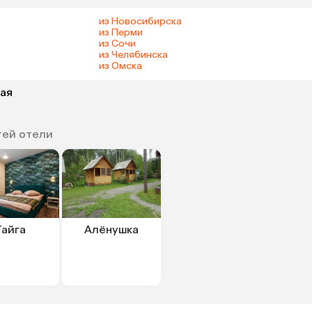
из Новосибирска
из Перми
из Сочи
из Челябинска
из Омска
тая
тей отели
Тайга
Алёнушка