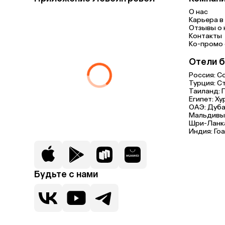
О нас
Карьера в 
Отзывы о 
Контакты
Ко-промо с
Отели б
Россия:
С
Турция:
С
Таиланд:
Египет:
Ху
ОАЭ:
Дуба
Мальдивы
Шри-Ланк
Индия:
Гоа
Будьте с нами