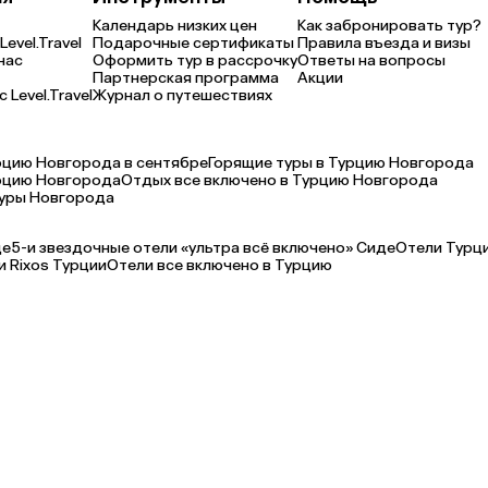
Календарь низких цен
Как забронировать тур?
Level.Travel
Подарочные сертификаты
Правила въезда и визы
нас
Оформить тур в рассрочку
Ответы на вопросы
Партнерская программа
Акции
 Level.Travel
Журнал о путешествиях
рцию Новгорода в сентябре
Горящие туры в Турцию Новгорода
рцию Новгорода
Отдых все включено в Турцию Новгорода
туры Новгорода
де
5-и звездочные отели «ультра всё включено» Сиде
Отели Турц
и Rixos Турции
Отели все включено в Турцию