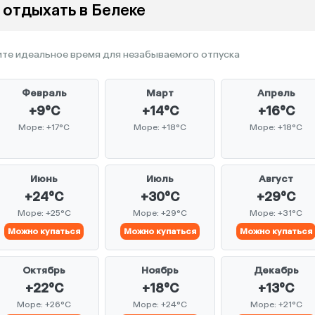
 отдыхать в Белеке
те идеальное время для незабываемого отпуска
Февраль
Март
Апрель
+9°C
+14°C
+16°C
Море: +17°C
Море: +18°C
Море: +18°C
Июнь
Июль
Август
+24°C
+30°C
+29°C
Море: +25°C
Море: +29°C
Море: +31°C
Можно купаться
Можно купаться
Можно купаться
Октябрь
Ноябрь
Декабрь
+22°C
+18°C
+13°C
Море: +26°C
Море: +24°C
Море: +21°C