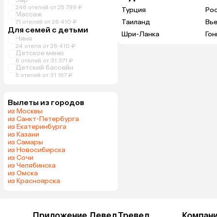
246 отелей от 25 799 ₽
Турция
Ро
Массаж
Таиланд
Вь
71 отелей от 26 410 ₽
Для семей с детьми
Шри-Ланка
Гон
Няня
24 отеля от 26 410 ₽
Детское меню
6 отелей от 31 371 ₽
Детский бассейн
5 отелей от 31 167 ₽
Вылеты из городов
из Москвы
из Санкт-Петербурга
из Екатеринбурга
из Казани
из Самары
из Новосибирска
из Сочи
из Челябинска
из Омска
из Красноярска
Приложение Левел.Тревел
Компан