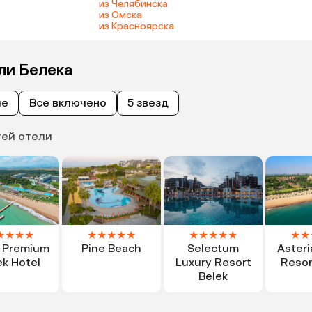
из Челябинска
из Омска
из Красноярска
ли Белека
ые
Все включено
5 звезд
тей отели
★
★
★
★
★
★
★
★
★
★
★
★
★
★
★
★
s Premium
Pine Beach
Selectum
Asteri
ek Hotel
Luxury Resort
Resor
Belek