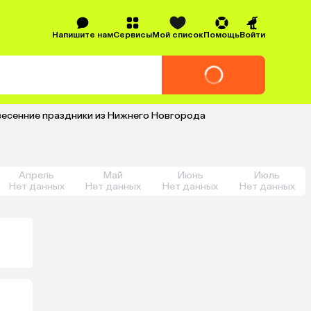
Напишите нам
Сервисы
Мой список
Помощь
Войти
 весенние праздники из Нижнего Новгорода
Апрель
Май
Июнь
Июль
Нет данных
Нет данных
Нет данных
Нет данных