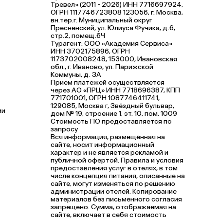
Тревел» (2011 - 2026) ИНН 7716697924,
ОГРН 1117746723808 123056, г. Москва,
вн.тер.г. Муниципальный округ
Пресненский, ул. Юлиуса Фучика, д.6,
стр.2, помещ.6Ч
Турагент: ООО «Академия Сервиса»
ИНН 3702175896, ОГРН
1173702008248, 153000, Ивановская
обл., г. Иваново, ул. Парижской
Коммуны, д. ЗА
Прием платежей осуществляется
через АО «ПРЦ» ИНН 7718696387, КПП
771701001, ОГРН 1087746411741,
129085, Москва г, Звёздный бульвар,
ии
дом № 19, строение 1, эт. 10, пом. 1009
Стоимость ПО предоставляется по
запросу
Вся информация, размещённая на
сайте, носит информационный
характер и не является рекламой и
публичной офертой. Правила и условия
предоставления услуг в отелях, в том
числе концепция питания, описанные на
сайте, могут изменяться по решению
администрации отелей. Копирование
материалов без письменного согласия
запрещено. Сумма, отображаемая на
сайте, включает в себя стоимость