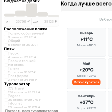
Бюджет на двоих
Когда лучше всего
Выбери
от
₽
до
₽
Расположение пляжа
Январь
Только собственный
3 отеля от 32 251 ₽
+11°C
Общий
6 отелей от 30 379 ₽
Море: +18°C
Пляж
Песок
4 отеля от 32 251 ₽
Песок с галькой
Май
Нет отелей
Галька
+20°C
2 отеля от 31 167 ₽
Платформа
Море: +22°C
2 отеля от 34 148 ₽
Можно купаться
Туроператор
ICS Travel
262 отеля от 25 799 ₽
Pegast
Сентябрь
30 отелей от 29 270 ₽
+27°C
Intourist
20 отелей от 31 074 ₽
Море: +29°C
Показать всех туроператоров