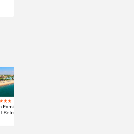
★
★
★
a Family
t Belek