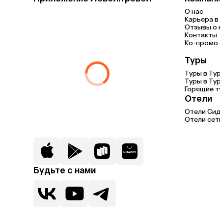
О нас
Карьера в 
Отзывы о 
Контакты
Ко-промо с
Туры
Туры в Ту
Туры в Ту
Горящие 
Отели
Отели Си
Отели сет
Будьте с нами