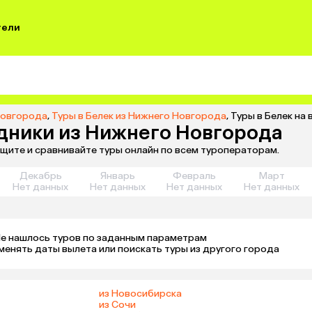
тели
Новгорода
,
Туры в Белек из Нижнего Новгорода
,
Туры в Белек на
здники из Нижнего Новгорода
ищите и сравнивайте туры онлайн по всем туроператорам.
Декабрь
Январь
Февраль
Март
Нет данных
Нет данных
Нет данных
Нет данных
е нашлось туров по заданным параметрам 

менять даты вылета или поискать туры из другого города
из Новосибирска
из Сочи