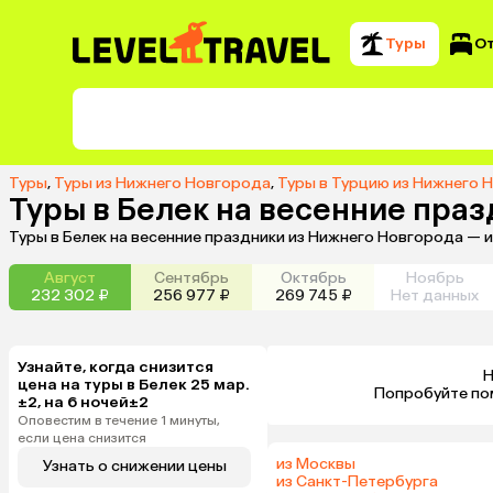
Туры
О
Туры
,
Туры из Нижнего Новгорода
,
Туры в Турцию из Нижнего 
Туры в Белек на весенние пра
Туры в Белек на весенние праздники из Нижнего Новгорода — 
Август
Сентябрь
Октябрь
Ноябрь
232 302 ₽
256 977 ₽
269 745 ₽
Нет данных
Узнайте, когда снизится
Н
цена на туры в Белек 25 мар.
 Попробуйте по
±2, на 6 ночей±2
Оповестим в течение 1 минуты,
если цена снизится
из Москвы
Узнать о снижении цены
из Санкт-Петербурга