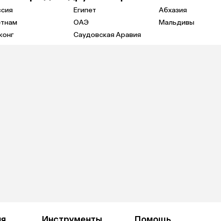
ссия
Египет
Абхазия
етнам
ОАЭ
Мальдивы
конг
Саудовская Аравия
ия
Инструменты
Помощь