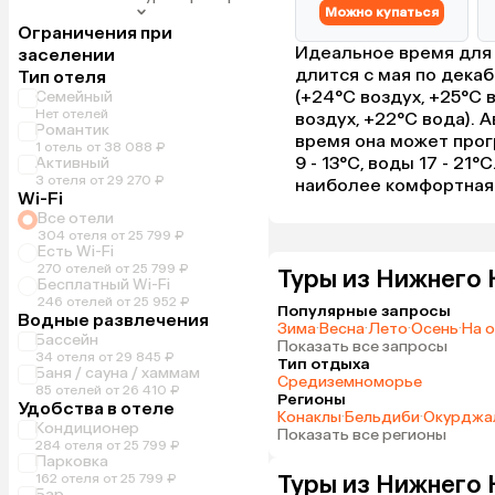
Можно купаться
Ограничения при
Идеальное время для 
заселении
длится с мая по дека
Тип отеля
(+24°C воздух, +25°C в
Семейный
Нет отелей
воздух, +22°C вода). 
Романтик
время она может прог
1 отель от 38 088 ₽
9 - 13°C, воды 17 - 21
Активный
3 отеля от 29 270 ₽
наиболее комфортная 
Wi-Fi
Все отели
304 отеля от 25 799 ₽
Есть Wi-Fi
270 отелей от 25 799 ₽
Туры из Нижнего 
Бесплатный Wi-Fi
246 отелей от 25 952 ₽
Популярные запросы
Водные развлечения
Зима
·
Весна
·
Лето
·
Осень
·
На 
Бассейн
Показать все запросы
34 отеля от 29 845 ₽
Тип отдыха
Баня / сауна / хаммам
Средиземноморье
85 отелей от 26 410 ₽
Регионы
Удобства в отеле
Конаклы
·
Бельдиби
·
Окурджа
Кондиционер
Показать все регионы
284 отеля от 25 799 ₽
Парковка
Туры из Нижнего 
162 отеля от 25 799 ₽
Бар