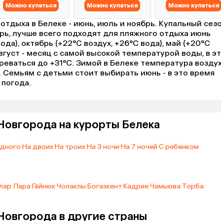
Можно купаться
Можно купаться
Можно купаться
отдыха в Белеке - июнь, июль и ноябрь. Купальный сез
брь, лучше всего подходят для пляжного отдыха июнь
ода), октябрь (+22°C воздух, +26°C вода), май (+20°C
Август - месяц с самой высокой температурой воды, в э
реваться до +31°C. Зимой в Белеке температура возду
°C. Семьям с детьми стоит выбирать июнь - в это время
погода.
Новгорода на курорты Белека
одного
·
На двоих
·
На троих
·
На 3 ночи
·
На 7 ночей
·
С ребенком
·
лар
·
Лара
·
Гёйнюк
·
Чолаклы
·
Богазкент
·
Кадрие
·
Чамьюва
·
Торба
·
Новгорода в другие страны