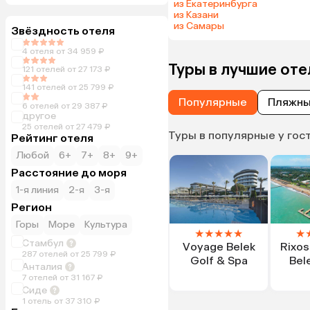
из Екатеринбурга
из Казани
из Самары
Звёздность отеля
4 отеля от 34 959 ₽
Туры в лучшие оте
121 отелей от 27 173 ₽
141 отелей от 25 799 ₽
Популярные
Пляжн
6 отелей от 29 387 ₽
другое
25 отелей от 27 479 ₽
Туры в популярные у гос
Рейтинг отеля
Любой
6+
7+
8+
9+
Расстояние до моря
1-я линия
2-я
3-я
Регион
Горы
Море
Культура
★
★
★
★
★
★
Стамбул
Voyage Belek
Rixo
287 отелей от 25 799 ₽
Golf & Spa
Bel
Анталия
7 отелей от 31 167 ₽
Сиде
1 отель от 37 310 ₽