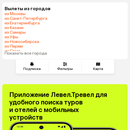
Вылеты из городов
из Москвы
из Санкт-Петербурга
из Екатеринбурга
из Казани
из Самары
из Уфы
из Новосибирска
из Перми
из Сочи
Показать все города
из Челябинска
Подписка
Фильтры
Карта
Приложение Левел.Тревел для
удобного поиска туров
и отелей с мобильных
устройств