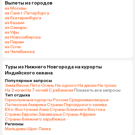
Вылеты из городов
из Москвы
из Санкт-Петербурга
из Екатеринбурга
из Казани
из Самары
из Уфы
из Новосибирска
из Перми
из Сочи
из Челябинска
Туры из Нижнего Новгорода на курорты
Индийского океана
Популярные запросы
Зима
·
Весна
·
Лето
·
Осень
·
На одного
·
На двоих
·
На троих
·
На 3 ночи
·
На 7 ночей
·
С ребенком
·
Показать все запросы
Тип отдыха
Горнолыжные курорты России
·
Средиземноморье
·
Латинская Америка
·
Страны Персидского залива
·
Юго-Восточная Азия
·
Страны Ближнего Востока
·
Страны Европы
·
Закавказье
·
Страны Африки
·
Страны ближнего зарубежья
Регионы
Мальдивы
·
Шри-Ланка