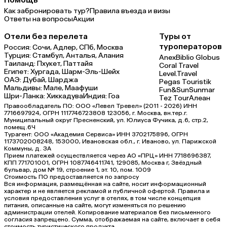
Как забронировать тур?
Правила въезда и визы
Ответы на вопросы
Акции
Отели без перелета
Туры от
туроператоров
Россия:
Сочи,
Адлер,
СПб,
Москва
Турция:
Стамбул,
Анталья,
Алания
Anex
Biblio Globus
Таиланд:
Пхукет,
Паттайя
Coral Travel
Египет:
Хургада,
Шарм-Эль-Шейх
Level.Travel
ОАЭ:
Дубай,
Шарджа
Pegas Touristik
Мальдивы:
Мале,
Маафуши
Fun&Sun
Sunmar
Шри-Ланка:
Хиккадува
Индия:
Гоа
Tez Tour
Алеан
Правообладатель ПО: ООО «Левел Тревел» (2011 - 2026) ИНН
7716697924, ОГРН 1117746723808 123056, г. Москва, вн.тер.г.
Муниципальный округ Пресненский, ул. Юлиуса Фучика, д.6, стр.2,
помещ.6Ч
Турагент: ООО «Академия Сервиса» ИНН 3702175896, ОГРН
1173702008248, 153000, Ивановская обл., г. Иваново, ул. Парижской
Коммуны, д. ЗА
Прием платежей осуществляется через АО «ПРЦ» ИНН 7718696387,
КПП 771701001, ОГРН 1087746411741, 129085, Москва г, Звёздный
бульвар, дом № 19, строение 1, эт. 10, пом. 1009
Стоимость ПО предоставляется по запросу
Вся информация, размещённая на сайте, носит информационный
характер и не является рекламой и публичной офертой. Правила и
условия предоставления услуг в отелях, в том числе концепция
питания, описанные на сайте, могут изменяться по решению
администрации отелей. Копирование материалов без письменного
согласия запрещено. Сумма, отображаемая на сайте, включает в себя
стоимость туристического продукта