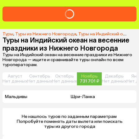
Туры
,
Туры из Нижнего Новгорода
,
Туры на Индийский океан из Нижнего Новгорода
Туры на Индийский океан на весенние
праздники из Нижнего Новгорода
Туры на Индийский океан на весенние праздники из Нижнего
Новгорода — ищите и сравнивайте туры онлайн по всем
туроператорам.
Август
Сентябрь
Октябрь
Ноябрь
Декабрь
Янв
Нет данных
Нет данных
Нет данных
731 701 ₽
Нет данных
Нет д
Мальдивы
Шри-Ланка
Не нашлось туров по заданным параметрам 

 Попробуйте поменять даты вылета или поискать 
туры из другого города