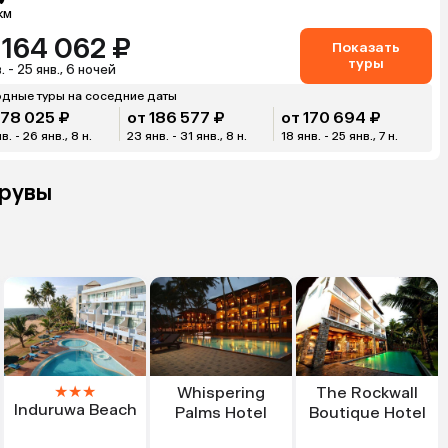
км
 164 062 ₽
Показать
туры
. - 25 янв., 6 ночей
дные туры на соседние даты
178 025 ₽
от 186 577 ₽
от 170 694 ₽
в. - 26 янв., 8 н.
23 янв. - 31 янв., 8 н.
18 янв. - 25 янв., 7 н.
урувы
★
★
★
Whispering
The Rockwall
Induruwa Beach
Palms Hotel
Boutique Hotel