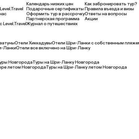
Календарь низких цен
Как забронировать тур?
Level.Travel
Подарочные сертификаты
Правила въезда и визы
нас
Оформить тур в рассрочку
Ответы на вопросы
Партнерская программа
Акции
 Level.Travel
Журнал о путешествиях
ватуны
Отели Хиккадувы
Отели Шри-Ланки с собственным пляже
и-Ланки
Отели все включено на Шри-Ланку
туры Новгорода
Туры на Шри-Ланку Новгорода
оре летом Новгорода
Туры на Шри-Ланку летом Новгорода