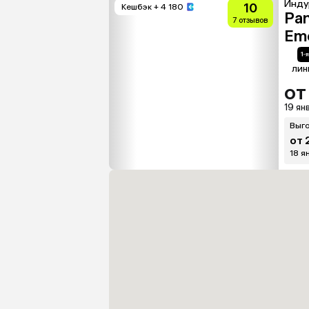
Инду
10
Кешбэк
+ 4 180
Pan
7 отзывов
Eme
лин
от
19 янв
Выго
от 
18 ян