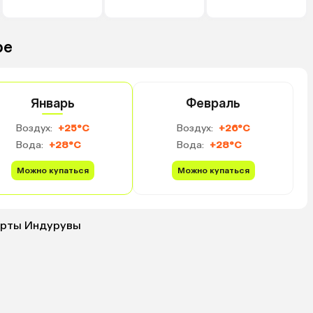
ре
Январь
Февраль
Воздух:
+25°C
Воздух:
+26°C
Вода:
+28°C
Вода:
+28°C
Можно купаться
Можно купаться
орты Индурувы