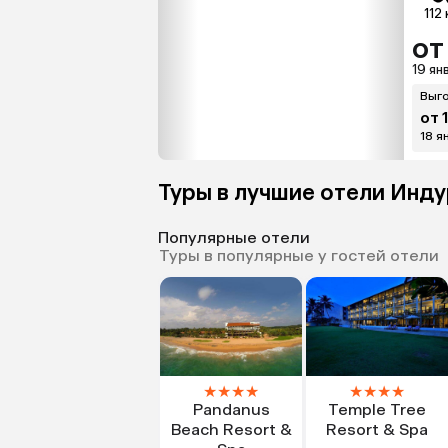
112 
от
19 янв
Выго
от 
18 ян
Туры в лучшие отели Инд
Популярные отели
Туры в популярные у гостей отели
★
★
★
★
★
★
★
★
Pandanus
Temple Tree
Beach Resort &
Resort & Spa