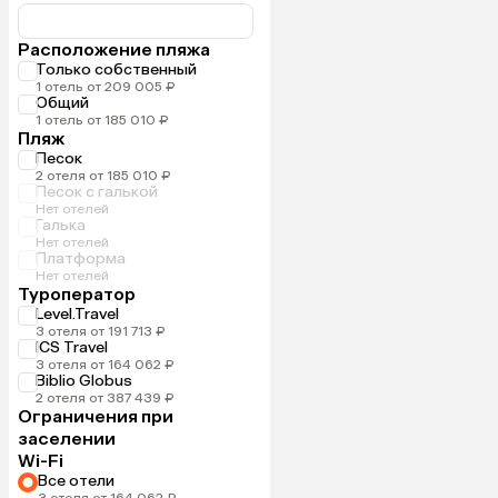
Расположение пляжа
Только собственный
1 отель от 209 005 ₽
Общий
1 отель от 185 010 ₽
Пляж
Песок
2 отеля от 185 010 ₽
Песок с галькой
Нет отелей
Галька
Нет отелей
Платформа
Нет отелей
Туроператор
Level.Travel
3 отеля от 191 713 ₽
ICS Travel
3 отеля от 164 062 ₽
Biblio Globus
2 отеля от 387 439 ₽
Ограничения при
заселении
Wi-Fi
Все отели
3 отеля от 164 062 ₽