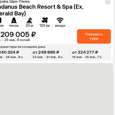
рува, Шри-Ланка
danus Beach Resort & Spa (Ex.
rald Bay)
ия
песок
20 м
120 км
везде
 209 005 ₽
Показать
туры
. - 25 янв., 6 ночей
дные туры на соседние даты
240 334 ₽
от 248 885 ₽
от 224 277 ₽
в. - 26 янв., 8 н.
23 янв. - 31 янв., 8 н.
18 янв. - 25 янв., 7 н.