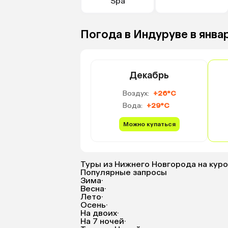
Spa
Погода в Индуруве в янва
Декабрь
Воздух:
+26°C
Вода:
+29°C
Можно купаться
Туры из Нижнего Новгорода на кур
Популярные запросы
Зима
·
Весна
·
Лето
·
Осень
·
На двоих
·
На 7 ночей
·