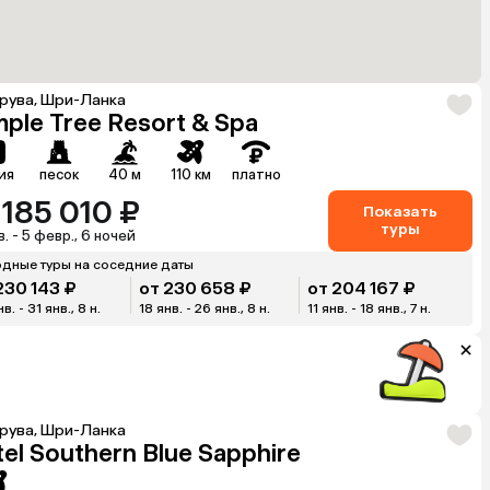
рува, Шри-Ланка
ple Tree Resort & Spa
ия
песок
40 м
110 км
платно
 185 010 ₽
Показать
туры
в. - 5 февр., 6 ночей
дные туры на соседние даты
230 143 ₽
от 230 658 ₽
от 204 167 ₽
в. - 31 янв., 8 н.
18 янв. - 26 янв., 8 н.
11 янв. - 18 янв., 7 н.
рува, Шри-Ланка
el Southern Blue Sapphire