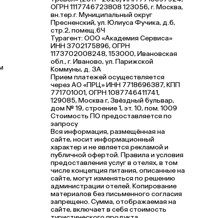
ОГРН 1117746723808 123056, г. Москва,
вн.тер.г. Муниципальный округ
Пресненский, ул. Юлиуса Фучика, д.6,
стр.2, помещ.6Ч
Турагент: ООО «Академия Сервиса»
ИНН 3702175896, ОГРН
1173702008248, 153000, Ивановская
обл., г. Иваново, ул. Парижской
м
Коммуны, д. ЗА
Прием платежей осуществляется
через АО «ПРЦ» ИНН 7718696387, КПП
771701001, ОГРН 1087746411741,
129085, Москва г, Звёздный бульвар,
дом № 19, строение 1, эт. 10, пом. 1009
Стоимость ПО предоставляется по
запросу
Вся информация, размещённая на
сайте, носит информационный
характер и не является рекламой и
публичной офертой. Правила и условия
предоставления услуг в отелях, в том
числе концепция питания, описанные на
сайте, могут изменяться по решению
администрации отелей. Копирование
материалов без письменного согласия
запрещено. Сумма, отображаемая на
сайте, включает в себя стоимость
туристического продукта