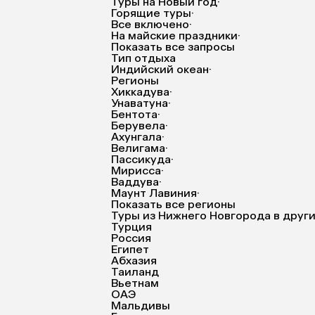
Туры на Новый год
·
Горящие туры
·
Все включено
·
На майские праздники
·
Показать все запросы
Тип отдыха
Индийский океан
·
Регионы
Хиккадува
·
Унаватуна
·
Бентота
·
Берувела
·
Ахунгала
·
Велигама
·
Пассикуда
·
Мирисса
·
Ваддува
·
Маунт Лавиния
·
Показать все регионы
Туры из Нижнего Новгорода в друг
Турция
Россия
Египет
Абхазия
Таиланд
Вьетнам
ОАЭ
Мальдивы