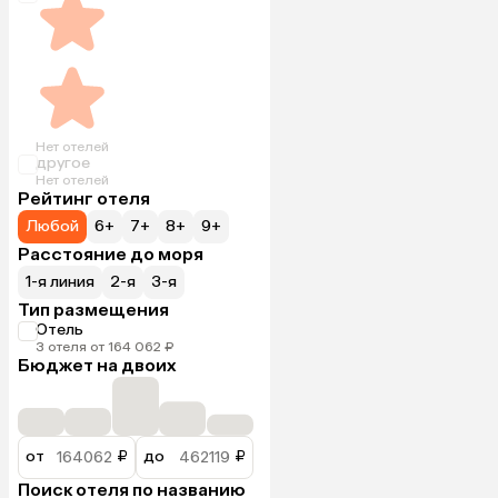
Нет отелей
другое
Нет отелей
Рейтинг отеля
Любой
6+
7+
8+
9+
Расстояние до моря
1-я линия
2-я
3-я
Тип размещения
Отель
3 отеля от 164 062 ₽
Бюджет на двоих
от
₽
до
₽
Поиск отеля по названию