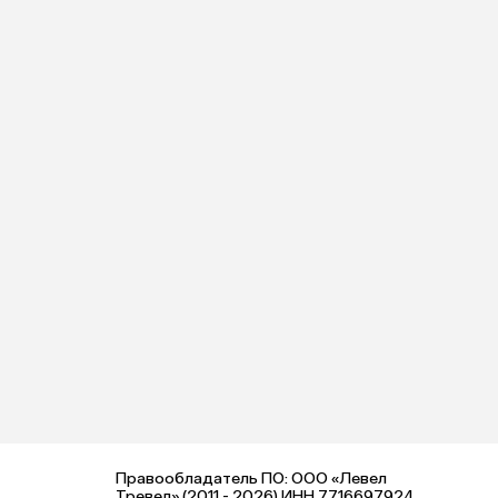
Правообладатель ПО: ООО «Левел
Тревел» (2011 - 2026) ИНН 7716697924,