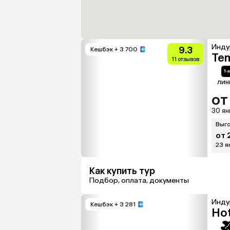
Инду
9.3
Кешбэк
+ 3 700
Tem
11 отзывов
лин
от
30 ян
Выго
от 
23 ян
Как купить тур
Подбор, оплата, документы
Инду
Кешбэк
+ 3 281
Hot