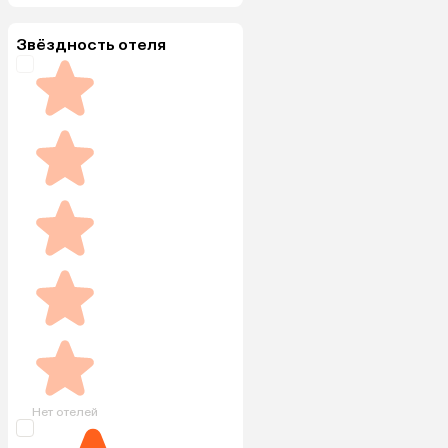
Звёздность отеля
Нет отелей