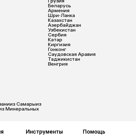
Грузия
Беларусь
Армения
Шри-Ланка
Казахстан
Азербайджан
Узбекистан
Сербия
Катар
Киргизия
Гонконг
Саудовская Аравия
Таджикистан
Венгрия
зани
из Самары
из
из Минеральных
ия
Инструменты
Помощь