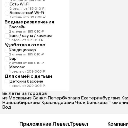
Есть Wi-Fi
2 отеля от 185 010 ₽
Бесплатный Wi-Fi
1 отель от 209 005 ₽
Водные развлечения
Бассейн
2 отеля от 185 010 ₽
Баня / сауна / хаммам
1 отель от 185 010 ₽
Удобства в отеле
Кондиционер
2 отеля от 185 010 ₽
Бар
2 отеля от 185 010 ₽
Массаж
1 отель от 209 005 ₽
Для семей с детьми
Детский бассейн
1 отель от 209 005 ₽
Вылеты из городов
из Москвы
из Санкт-Петербурга
из Екатеринбурга
из Ка
Новосибирска
из Краснодара
из Челябинска
из Тюмени
Вод
Приложение Левел.Тревел
Компан