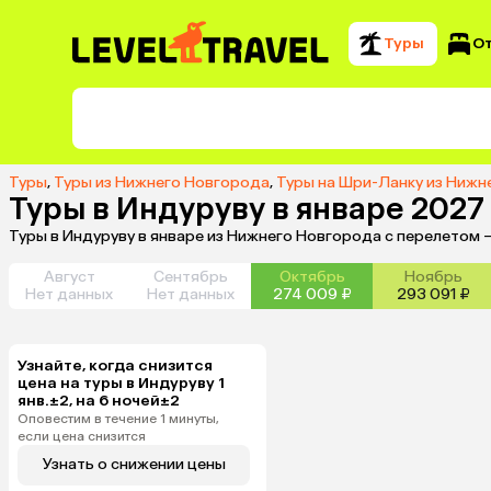
Туры
О
Туры
,
Туры из Нижнего Новгорода
,
Туры на Шри-Ланку из Нижн
Туры в Индуруву в январе 202
Туры в Индуруву в январе из Нижнего Новгорода с перелетом 
Август
Сентябрь
Октябрь
Ноябрь
Нет данных
Нет данных
274 009 ₽
293 091 ₽
Узнайте, когда снизится
цена на туры в Индуруву 1
янв.±2, на 6 ночей±2
Оповестим в течение 1 минуты,
если цена снизится
Узнать о снижении цены