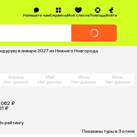
Напишите нам
Сервисы
Мой список
Помощь
Войти
Индуруву в январе 2027 из Нижнего Новгорода
Апрель
Май
Июнь
Июль
Нет данных
Нет данных
Нет данных
Нет данных
 062 ₽
61 ₽
По рейтингу
Показаны туры в 3 отеля