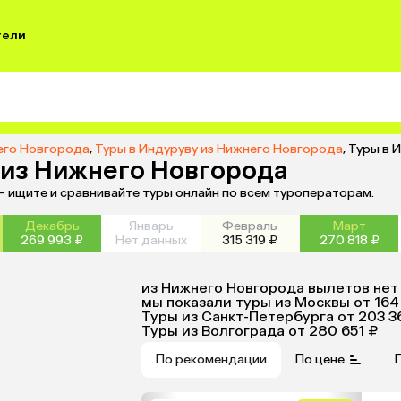
тели
его Новгорода
,
Туры в Индуруву из Нижнего Новгорода
,
Туры в 
7 из Нижнего Новгорода
— ищите и сравнивайте туры онлайн по всем туроператорам.
Декабрь
Январь
Февраль
Март
269 993 ₽
Нет данных
315 319 ₽
270 818 ₽
из
Нижнего Новгорода
вылетов нет
мы показали туры
из
Москвы
от 164
Туры из Санкт-Петербурга
от 203 3
Туры из Волгограда
от 280 651 ₽
По рекомендации
По цене