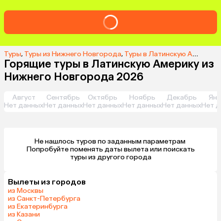
Туры
,
Туры из Нижнего Новгорода
,
Туры в Латинскую Америку из Нижнего Новгорода
Горящие туры в Латинскую Америку из
Нижнего Новгорода 2026
Август
Сентябрь
Октябрь
Ноябрь
Декабрь
Янв
Нет данных
Нет данных
Нет данных
Нет данных
Нет данных
Нет д
Не нашлось туров по заданным параметрам 

 Попробуйте поменять даты вылета или поискать 
туры из другого города
Вылеты из городов
из Москвы
из Санкт-Петербурга
из Екатеринбурга
из Казани