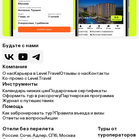
Будьте с нами
Компания
О нас
Карьера в Level.Travel
Отзывы о нас
Контакты
Ко-промо с Level.Travel
Инструменты
Календарь низких цен
Подарочные сертификаты
Оформить тур в рассрочку
Партнерская программа
Журнал о путешествиях
Помощь
Как забронировать тур?
Правила въезда и визы
Ответы на вопросы
Акции
Отели без перелета
Туры от
туроператоров
Россия:
Сочи,
Адлер,
СПб,
Москва