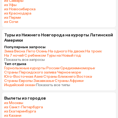
из Самары
из Уфы
из Новосибирска
из Краснодара
из Перми
из Сочи
Туры из Нижнего Новгорода на курорты Латинской
Америки
Популярные запросы
Зима
·
Весна
·
Лето
·
Осень
·
На одного
·
На двоих
·
На троих
·
На 7 ночей
·
С ребенком
·
Туры на Новый год
·
Показать все запросы
Тип отдыха
Горнолыжные курорты России
·
Средиземноморье
·
Страны Персидского залива
·
Черное море
·
Юго-Восточная Азия
·
Страны Ближнего Востока
·
Страны Европы
·
Закавказье
·
Страны Африки
·
Индийский океан
·
Показать все типы
Вылеты из городов
из Москвы
из Санкт-Петербурга
из Екатеринбурга
из Казани