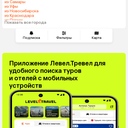
из Самары
из Уфы
из Новосибирска
из Краснодара
из Перми
Показать все города
из Сочи
Подписка
Фильтры
Карта
Приложение Левел.Тревел для
удобного поиска туров
и отелей с мобильных
устройств