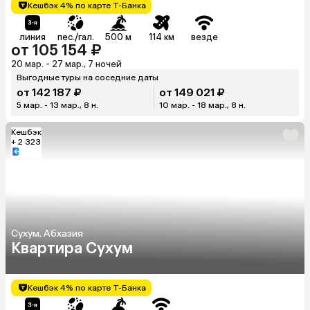
Кешбэк 4% по карте Т-Банка
линия
пес./гал.
500 м
114 км
везде
от 105 154 ₽
20 мар. - 27 мар., 7 ночей
Выгодные туры на соседние даты
от 142 187 ₽
от 149 021 ₽
5 мар. - 13 мар., 8 н.
10 мар. - 18 мар., 8 н.
Кешбэк
+ 2 323
Сухум, Абхазия
Квартира Сухум
Кешбэк 4% по карте Т-Банка