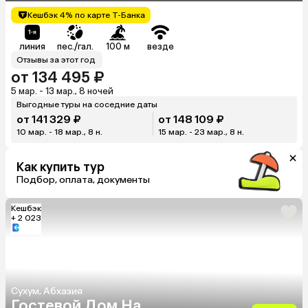
Кешбэк 4% по карте Т-Банка
линия
пес./гал.
100 м
везде
Отзывы за этот год
от 134 495 ₽
5 мар. - 13 мар., 8 ночей
Выгодные туры на соседние даты
от 141 329 ₽
от 148 109 ₽
10 мар. - 18 мар., 8 н.
15 мар. - 23 мар., 8 н.
Как купить тур
Подбор, оплата, документы
Кешбэк
+ 2 023
Сухум, Абхазия
Гостевой Дом На