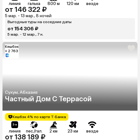
линия
галька
800 м
120 км
везде
от 146 322 ₽
5 мар. - 13 мар., 8 ночей
Выгодные туры на соседние даты
от 154 306 ₽
5 мар. - 12 мар., 7 н.
Кешбэк
+ 2 763
Сухум, Абхазия
Частный Дом С Террасой
Кешбэк 4% по карте Т-Банка
линия
пес./гал.
2 км
23 км
везде
от 138 189 ₽