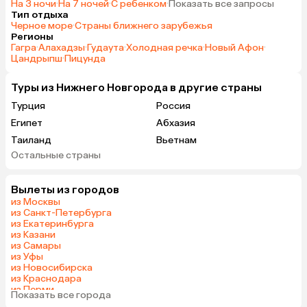
На 3 ночи
·
На 7 ночей
·
С ребенком
·
Показать все запросы
Тип отдыха
Черное море
·
Страны ближнего зарубежья
Регионы
Гагра
·
Алахадзы
·
Гудаута
·
Холодная речка
·
Новый Афон
·
Цандрыпш
·
Пицунда
Туры из Нижнего Новгорода в другие страны
Турция
Россия
Египет
Абхазия
Таиланд
Вьетнам
Остальные страны
ОАЭ
Мальдивы
Грузия
Беларусь
Вылеты из городов
Армения
Шри-Ланка
из Москвы
Казахстан
Азербайджан
из Санкт-Петербурга
из Екатеринбурга
Узбекистан
Сербия
из Казани
Катар
Киргизия
из Самары
из Уфы
Гонконг
Саудовская Аравия
из Новосибирска
Таджикистан
Венгрия
из Краснодара
из Перми
Показать все города
из Тюмени