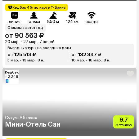
Кешбэк 4% по карте Т-Банка
линия
галька
850 м
124 км
везде
Отзывы за этот год
от 90 563 ₽
20 мар. - 27 мар., 7 ночей
Выгодные туры на соседние даты
от 125 513 ₽
от 132 347 ₽
5 мар. - 13 мар., 8 н.
10 мар. - 18 мар., 8 н.
Кешбэк
+ 2 249
Сухум, Абхазия
9.7
Мини-Отель Сан
8 отзывов