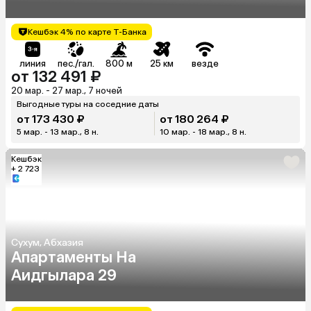
Кешбэк 4% по карте Т-Банка
линия
пес./гал.
800 м
25 км
везде
от 132 491 ₽
20 мар. - 27 мар., 7 ночей
Выгодные туры на соседние даты
от 173 430 ₽
от 180 264 ₽
5 мар. - 13 мар., 8 н.
10 мар. - 18 мар., 8 н.
Кешбэк
+ 2 723
Сухум, Абхазия
Апартаменты На
Аидгылара 29