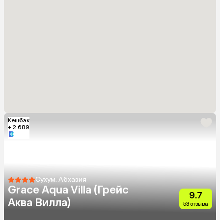
Кешбэк
+ 2 689
Сухум, Абхазия
Grace Aqua Villa (Грейс
9.7
Аква Вилла)
53 отзыва