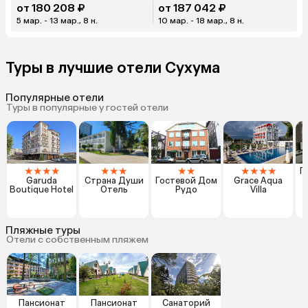
от 180 208 ₽
от 187 042 ₽
5 мар. - 13 мар., 8 н.
10 мар. - 18 мар., 8 н.
Туры в лучшие отели Сухума
Популярные отели
Туры в популярные у гостей отели
★
★
★
★
★
★
★
★
★
★
★
★
★
Г
Garuda
Страна Души
Гостевой Дом
Grace Aqua
Boutique Hotel
Отель
Рудо
Villa
Пляжные туры
Отели с собственным пляжем
Пансионат
Пансионат
Санаторий