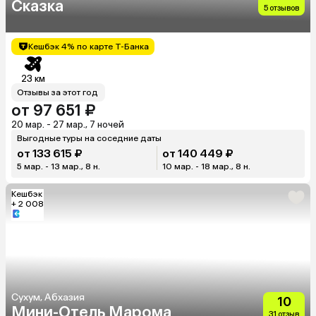
Сказка
5 отзывов
Кешбэк 4% по карте Т-Банка
23 км
Отзывы за этот год
от 97 651 ₽
20 мар. - 27 мар., 7 ночей
Выгодные туры на соседние даты
от 133 615 ₽
от 140 449 ₽
5 мар. - 13 мар., 8 н.
10 мар. - 18 мар., 8 н.
Кешбэк
+ 2 008
Сухум, Абхазия
10
Мини-Отель Марома
31 отзыв