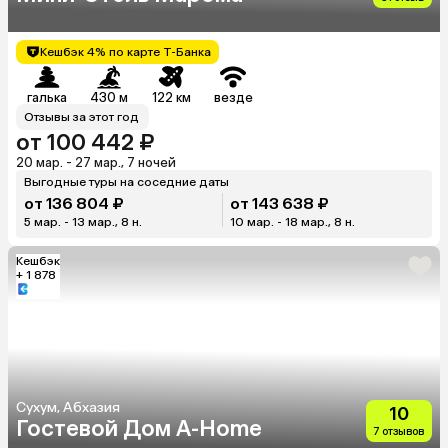
Кешбэк 4% по карте Т-Банка
галька
430 м
122 км
везде
Отзывы за этот год
от 100 442 ₽
20 мар. - 27 мар., 7 ночей
Выгодные туры на соседние даты
от 136 804 ₽
от 143 638 ₽
5 мар. - 13 мар., 8 н.
10 мар. - 18 мар., 8 н.
Кешбэк
+ 1 878
Сухум, Абхазия
10
Гостевой Дом A-Home
7 отзывов