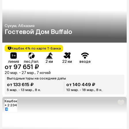
Сухум, Абхазия
Гостевой Дом Buffalo
Кешбэк 4% по карте Т-Банка
линия
пес./гал.
2 км
22 км
везде
от 97 651 ₽
20 мар. - 27 мар., 7 ночей
Выгодные туры на соседние даты
от 133 615 ₽
от 140 449 ₽
5 мар. - 13 мар., 8 н.
10 мар. - 18 мар., 8 н.
Кешбэк
+ 2 234