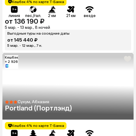
Кешбэк 4% по карте Т-Банка
линия
пес./гал.
2 км
21 км
везде
от 136 190 ₽
5 мар. - 13 мар., 8 ночей
Выгодные туры на соседние даты
от 145 440 ₽
5 мар. - 12 мар., 7 н.
Кешбэк
+ 2 926
Сухум, Абхазия
Portland (Портлэнд)
Кешбэк 4% по карте Т-Банка