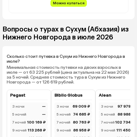
Можно купаться
Вопросы о турах в Сухум (Абхазия) из
Нижнего Новгорода в июле 2026
Сколько стоит путевка в Сухум из Нижнего Новгорода в
июле?
Минимальная стоимость путевки на двоих взрослых в
июле — от 63 225 рублей (цена актуальна на 22 мая 2026)
за 5 ночей. Средняя стоимость тура в Сухум из Нижнего
Новгорода — от 126 619 рублей.
Pegast
Biblio Globus
Alean
3 ночи
—
3 ночи
69 009 ₽
3 ночи
97 979 ₽
5 ночей
—
5 ночей
74 685 ₽
5 ночей
88 988 ₽
7 ночей
100 169 ₽
7 ночей
80 763 ₽
7 ночей
102 734 ₽
9 ночей
113 268 ₽
9 ночей
86 958 ₽
9 ночей
111 450 ₽