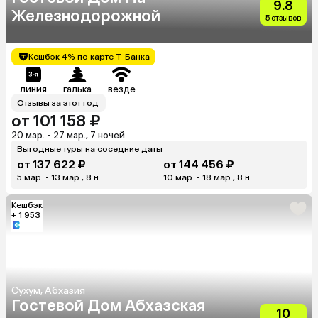
9.8
Железнодорожной
5 отзывов
Кешбэк 4% по карте Т-Банка
линия
галька
везде
Отзывы за этот год
от 101 158 ₽
20 мар. - 27 мар., 7 ночей
Выгодные туры на соседние даты
от 137 622 ₽
от 144 456 ₽
5 мар. - 13 мар., 8 н.
10 мар. - 18 мар., 8 н.
Кешбэк
+ 1 953
Сухум, Абхазия
Гостевой Дом Абхазская
10