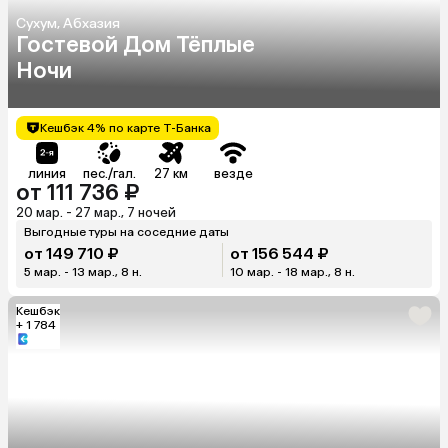
Сухум, Абхазия
Гостевой Дом Тёплые
Ночи
Кешбэк 4% по карте Т-Банка
линия
пес./гал.
27 км
везде
от 111 736 ₽
20 мар. - 27 мар., 7 ночей
Выгодные туры на соседние даты
от 149 710 ₽
от 156 544 ₽
5 мар. - 13 мар., 8 н.
10 мар. - 18 мар., 8 н.
Кешбэк
+ 1 784