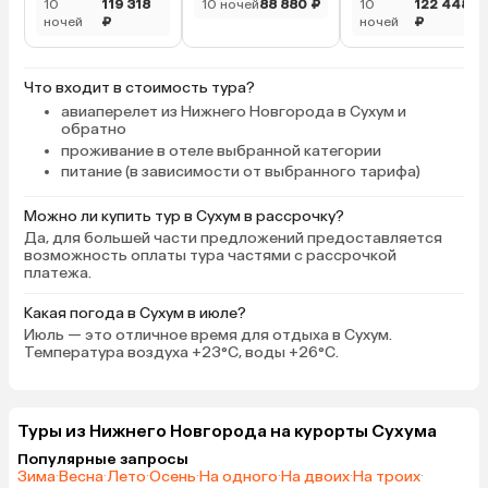
10
119 318
10 ночей
88 880 ₽
10
122 448
ночей
₽
ночей
₽
Что входит в стоимость тура?
авиаперелет из Нижнего Новгорода в Сухум и
обратно
проживание в отеле выбранной категории
питание (в зависимости от выбранного тарифа)
Можно ли купить тур в Сухум в рассрочку?
Да, для большей части предложений предоставляется
возможность оплаты тура частями с рассрочкой
платежа.
Какая погода в Сухум в июле?
Июль — это отличное время для отдыха в Сухум.
Температура воздуха +23°C, воды +26°C.
Туры из Нижнего Новгорода на курорты Сухума
Популярные запросы
Зима
·
Весна
·
Лето
·
Осень
·
На одного
·
На двоих
·
На троих
·