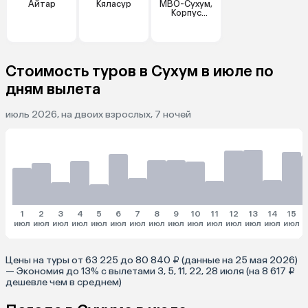
Айтар
Кяласур
МВО-Сухум,
Корпус
"Генеральский
"
Стоимость туров в Сухум в июле по
дням вылета
июль 2026, на двоих взрослых, 7 ночей
1
2
3
4
5
6
7
8
9
10
11
12
13
14
15
июл
июл
июл
июл
июл
июл
июл
июл
июл
июл
июл
июл
июл
июл
июл
и
Цены на туры от 63 225 до 80 840 ₽ (данные на 25 мая 2026)
— Экономия до 13% с вылетами 3, 5, 11, 22, 28 июля (на 8 617 ₽
дешевле чем в среднем)