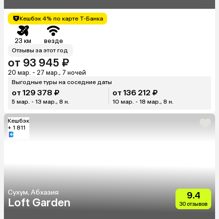
Кешбэк 4% по карте Т-Банка
23 км
везде
Отзывы за этот год
от 93 945 ₽
20 мар. - 27 мар., 7 ночей
Выгодные туры на соседние даты
от 129 378 ₽
от 136 212 ₽
5 мар. - 13 мар., 8 н.
10 мар. - 18 мар., 8 н.
Кешбэк
+ 1 811
Сухум, Абхазия
9.4
Loft Garden
30 отзывов