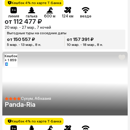
Кешбэк 4% по карте Т-Банка
линия
галька
600 м
124 км
везде
от 112 477 ₽
20 мар. - 27 мар., 7 ночей
Выгодные туры на соседние даты
от 150 557 ₽
от 157 391 ₽
5 мар. - 13 мар., 8 н.
10 мар. - 18 мар., 8 н.
Кешбэк
+ 1 859
Сухум, Абхазия
Panda-Ria
Кешбэк 4% по карте Т-Банка