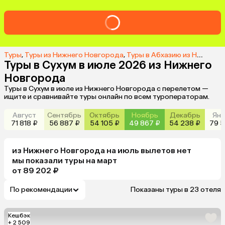
Туры
,
Туры из Нижнего Новгорода
,
Туры в Абхазию из Нижнего Новгорода
Туры в Сухум в июле 2026 из Нижнего
Новгорода
Туры в Сухум в июле из Нижнего Новгорода с перелетом —
ищите и сравнивайте туры онлайн по всем туроператорам.
Август
Сентябрь
Октябрь
Ноябрь
Декабрь
Янв
71 818 ₽
56 887 ₽
54 105 ₽
49 867 ₽
54 238 ₽
79 5
из
Нижнего Новгорода
на июль
вылетов нет
мы показали туры
на
март
от 89 202 ₽
По рекомендации
Показаны туры в 23 отеля
Кешбэк
+ 2 509