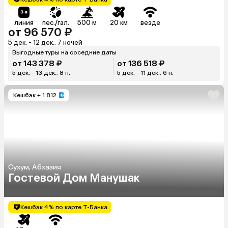
линия
пес./гал.
500 м
20 км
везде
от 96 570 ₽
5 дек. - 12 дек., 7 ночей
Выгодные туры на соседние даты
от 143 378 ₽
от 136 518 ₽
5 дек. - 13 дек., 8 н.
5 дек. - 11 дек., 6 н.
Кешбэк
+ 1 812
Сухум, Абхазия
Гостевой Дом Манушак
Кешбэк 4% по карте Т-Банка