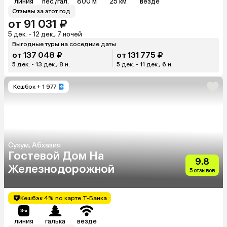
линия
пес./гал.
800 м
25 км
везде
Отзывы за этот год
от 91 031 ₽
5 дек. - 12 дек., 7 ночей
Выгодные туры на соседние даты
от 137 048 ₽
от 131 775 ₽
5 дек. - 13 дек., 8 н.
5 дек. - 11 дек., 6 н.
Кешбэк
+ 1 977
Сухум, Абхазия
Гостевой Дом На
9.8
Железнодорожной
5 отзывов
Кешбэк 4% по карте Т-Банка
линия
галька
везде