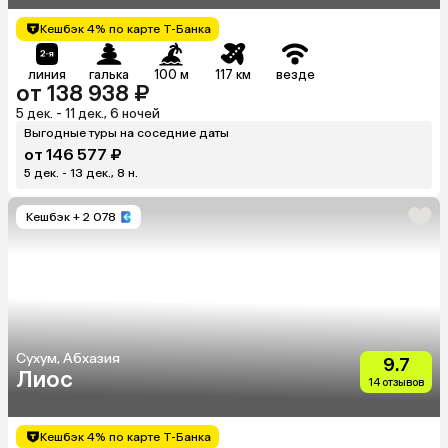
Кешбэк 4% по карте Т-Банка
линия
галька
100 м
117 км
везде
от 138 938 ₽
5 дек. - 11 дек., 6 ночей
Выгодные туры на соседние даты
от 146 577 ₽
5 дек. - 13 дек., 8 н.
Кешбэк
+ 2 078
Сухум, Абхазия
9.7
Лиос
14 отзывов
Кешбэк 4% по карте Т-Банка