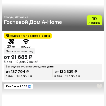
Сухум, Абхазия
10
Гостевой Дом A-Home
7 отзывов
Кешбэк 4% по карте Т-Банка
23 км
везде
Отзывы за этот год
от 91 685 ₽
5 дек. - 12 дек., 7 ночей
Выгодные туры на соседние даты
от 137 794 ₽
от 132 335 ₽
5 дек. - 13 дек., 8 н.
5 дек. - 11 дек., 6 н.
Кешбэк
+ 1 833