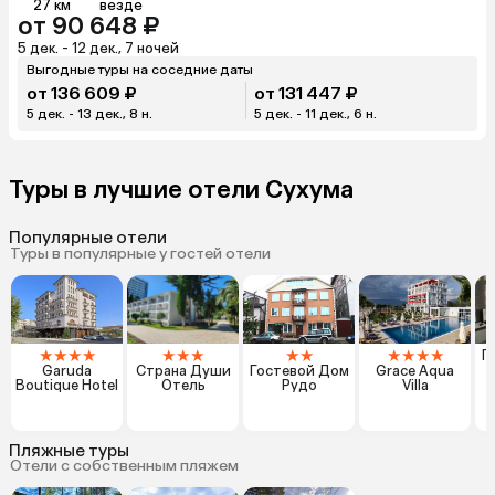
27 км
везде
от 90 648 ₽
5 дек. - 12 дек., 7 ночей
Выгодные туры на соседние даты
от 136 609 ₽
от 131 447 ₽
5 дек. - 13 дек., 8 н.
5 дек. - 11 дек., 6 н.
Туры в лучшие отели Сухума
Популярные отели
Туры в популярные у гостей отели
★
★
★
★
★
★
★
★
★
★
★
★
★
Г
Garuda
Страна Души
Гостевой Дом
Grace Aqua
Boutique Hotel
Отель
Рудо
Villa
Пляжные туры
Отели с собственным пляжем