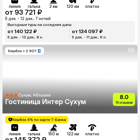
линия
галька
2 км
120 км
платно
от 93 721 ₽
5 дек. - 12 дек., 7 ночей
Выгодные туры на соседние даты
от 140 122 ₽
от 134 097 ₽
5 дек. - 13 дек., 8 н.
5 дек. - 11 дек., 6 н.
Кешбэк
+ 2 907
Сухум, Абхазия
8.0
Гостиница Интер Сухум
15 отзывов
Кешбэк 4% по карте Т-Банка
линия
галька
150 м
122 км
платно
от 145 372 ₽