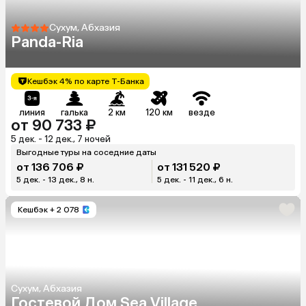
Сухум, Абхазия
Panda-Ria
Кешбэк 4% по карте Т-Банка
линия
галька
2 км
120 км
везде
от 90 733 ₽
5 дек. - 12 дек., 7 ночей
Выгодные туры на соседние даты
от 136 706 ₽
от 131 520 ₽
5 дек. - 13 дек., 8 н.
5 дек. - 11 дек., 6 н.
Кешбэк
+ 2 078
Сухум, Абхазия
Гостевой Дом Sea Village