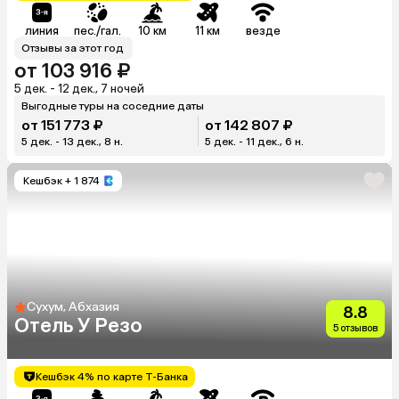
линия
пес./гал.
10 км
11 км
везде
Отзывы за этот год
от 103 916 ₽
5 дек. - 12 дек., 7 ночей
Выгодные туры на соседние даты
от 151 773 ₽
от 142 807 ₽
5 дек. - 13 дек., 8 н.
5 дек. - 11 дек., 6 н.
Кешбэк
+ 1 874
Сухум, Абхазия
8.8
Отель У Резо
5 отзывов
Кешбэк 4% по карте Т-Банка