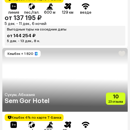
линия
пес./гал.
600 м
129 км
везде
от 137 195 ₽
5 дек. - 11 дек., 6 ночей
Выгодные туры на соседние даты
от 144 254 ₽
5 дек. - 13 дек., 8 н.
Кешбэк
+ 1 820
Сухум, Абхазия
10
Sem Gor Hotel
23 отзыва
Кешбэк 4% по карте Т-Банка