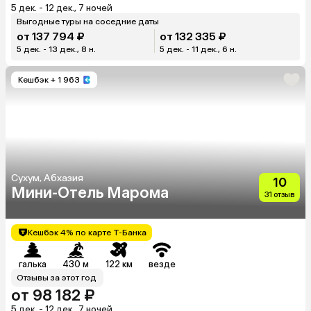
5 дек. - 12 дек., 7 ночей
Выгодные туры на соседние даты
от 137 794 ₽
от 132 335 ₽
5 дек. - 13 дек., 8 н.
5 дек. - 11 дек., 6 н.
Кешбэк
+ 1 963
Сухум, Абхазия
10
Мини-Отель Марома
31 отзыв
Кешбэк 4% по карте Т-Банка
галька
430 м
122 км
везде
Отзывы за этот год
от 98 182 ₽
5 дек. - 12 дек., 7 ночей