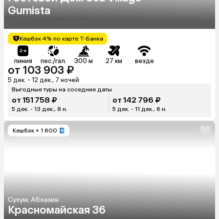
Gumista
Кешбэк 4% по карте Т-Банка
линия
пес./гал.
300 м
27 км
везде
от 103 903 ₽
5 дек. - 12 дек., 7 ночей
Выгодные туры на соседние даты
от 151 758 ₽
от 142 796 ₽
5 дек. - 13 дек., 8 н.
5 дек. - 11 дек., 6 н.
Кешбэк
+ 1 600
Сухум, Абхазия
Красномайская 36