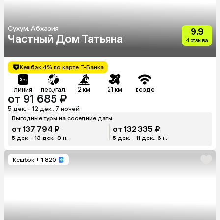
Сухум, Абхазия
9.9
Частный Дом Татьяна
4 отзыва
Кешбэк 4% по карте Т-Банка
линия
пес./гал.
2 км
21 км
везде
от 91 685 ₽
5 дек. - 12 дек., 7 ночей
Выгодные туры на соседние даты
от 137 794 ₽
от 132 335 ₽
5 дек. - 13 дек., 8 н.
5 дек. - 11 дек., 6 н.
Кешбэк
+ 1 820