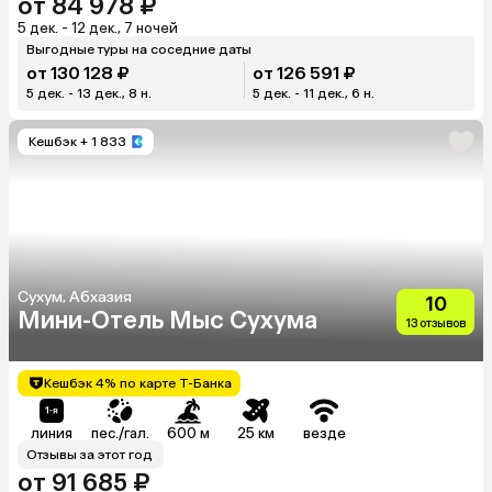
от 84 978 ₽
5 дек. - 12 дек., 7 ночей
Выгодные туры на соседние даты
от 130 128 ₽
от 126 591 ₽
5 дек. - 13 дек., 8 н.
5 дек. - 11 дек., 6 н.
Кешбэк
+ 1 833
Сухум, Абхазия
10
Мини-Отель Мыс Сухума
13 отзывов
Кешбэк 4% по карте Т-Банка
линия
пес./гал.
600 м
25 км
везде
Отзывы за этот год
от 91 685 ₽