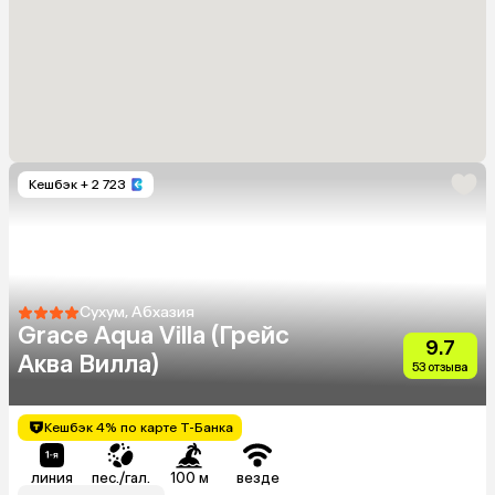
Кешбэк
+ 2 723
Сухум, Абхазия
Grace Aqua Villa (Грейс
9.7
Аква Вилла)
53 отзыва
Кешбэк 4% по карте Т-Банка
линия
пес./гал.
100 м
везде