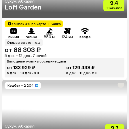
Сухум, Абхазия
9.4
Loft Garden
30 отзывов
Кешбэк 4% по карте Т-Банка
линия
галька
850 м
124 км
везде
Отзывы за этот год
от 88 303 ₽
5 дек. - 12 дек., 7 ночей
Выгодные туры на соседние даты
от 133 929 ₽
от 129 438 ₽
5 дек. - 13 дек., 8 н.
5 дек. - 11 дек., 6 н.
Кешбэк
+ 2 204
Сухум, Абхазия
9.7