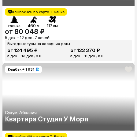
Кешбэк 4% по карте Т-Банка
галька
460 м
117 км
от 80 048 ₽
5 дек. - 12 дек., 7 ночей
Выгодные туры на соседние даты
от 124 495 ₽
от 122 370 ₽
5 дек. - 13 дек., 8 н.
5 дек. - 11 дек., 6 н.
Кешбэк
+ 1 931
Сухум, Абхазия
Квартира Студия У Моря
Кешбэк 4% по карте Т-Банка