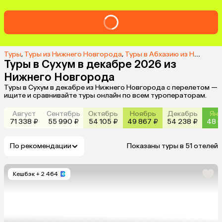
Туры
,
Туры из Нижнего Новгорода
,
Туры в Абхазию из Нижнего Новгорода
Туры в Сухум в декабре 2026 из
Нижнего Новгорода
Туры в Сухум в декабре из Нижнего Новгорода с перелетом —
ищите и сравнивайте туры онлайн по всем туроператорам.
Август
Сентябрь
Октябрь
Ноябрь
Декабрь
Янв
71 338 ₽
55 990 ₽
54 105 ₽
49 867 ₽
54 238 ₽
48 0
По рекомендации
Показаны туры в 51 отелей
Кешбэк
+ 2 464