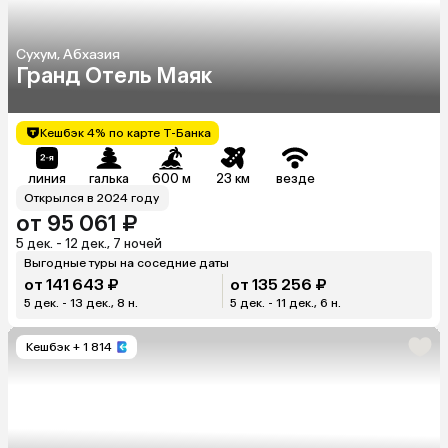
Сухум, Абхазия
Гранд Отель Маяк
Кешбэк 4% по карте Т-Банка
линия
галька
600 м
23 км
везде
Открылся в 2024 году
от 95 061 ₽
5 дек. - 12 дек., 7 ночей
Выгодные туры на соседние даты
от 141 643 ₽
от 135 256 ₽
5 дек. - 13 дек., 8 н.
5 дек. - 11 дек., 6 н.
Кешбэк
+ 1 814