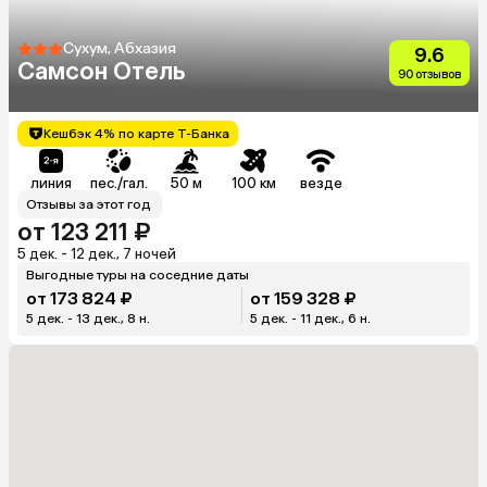
Сухум, Абхазия
9.6
Самсон Отель
90 отзывов
Кешбэк 4% по карте Т-Банка
линия
пес./гал.
50 м
100 км
везде
Отзывы за этот год
от 123 211 ₽
5 дек. - 12 дек., 7 ночей
Выгодные туры на соседние даты
от 173 824 ₽
от 159 328 ₽
5 дек. - 13 дек., 8 н.
5 дек. - 11 дек., 6 н.