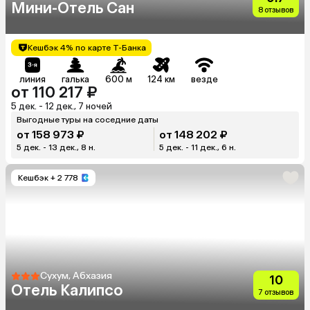
Мини-Отель Сан
8 отзывов
Кешбэк 4% по карте Т-Банка
линия
галька
600 м
124 км
везде
от 110 217 ₽
5 дек. - 12 дек., 7 ночей
Выгодные туры на соседние даты
от 158 973 ₽
от 148 202 ₽
5 дек. - 13 дек., 8 н.
5 дек. - 11 дек., 6 н.
Кешбэк
+ 2 778
Сухум, Абхазия
10
Отель Калипсо
7 отзывов