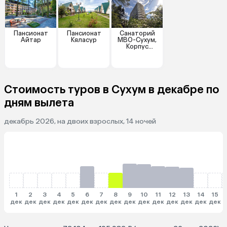
Пансионат
Пансионат
Санаторий
Айтар
Кяласур
МВО-Сухум,
Корпус
"Генеральский
"
Стоимость туров в Сухум в декабре по
дням вылета
декабрь 2026, на двоих взрослых, 14 ночей
1
2
3
4
5
6
7
8
9
10
11
12
13
14
15
дек
дек
дек
дек
дек
дек
дек
дек
дек
дек
дек
дек
дек
дек
дек
д