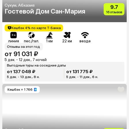
Сухум, Абхазия
9.7
Гостевой Дом Сан-Мария
16 отзывов
Кешбэк 4% по карте Т-Банка
линия
пес./гал.
1 км
22 км
везде
Отзывы за этот год
от 91 031 ₽
5 дек. - 12 дек., 7 ночей
Выгодные туры на соседние даты
от 137 048 ₽
от 131 775 ₽
5 дек. - 13 дек., 8 н.
5 дек. - 11 дек., 6 н.
Кешбэк
+ 1 766