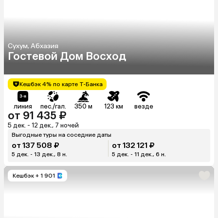
Сухум, Абхазия
Гостевой Дом Восход
Кешбэк 4% по карте Т-Банка
линия
пес./гал.
350 м
123 км
везде
от 91 435 ₽
5 дек. - 12 дек., 7 ночей
Выгодные туры на соседние даты
от 137 508 ₽
от 132 121 ₽
5 дек. - 13 дек., 8 н.
5 дек. - 11 дек., 6 н.
Кешбэк
+ 1 901