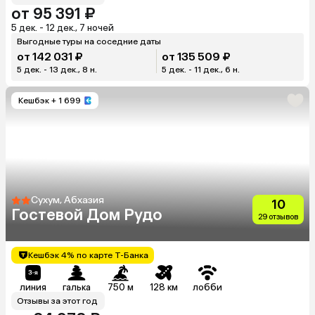
от 95 391 ₽
5 дек. - 12 дек., 7 ночей
Выгодные туры на соседние даты
от 142 031 ₽
от 135 509 ₽
5 дек. - 13 дек., 8 н.
5 дек. - 11 дек., 6 н.
Кешбэк
+ 1 699
Сухум, Абхазия
10
Гостевой Дом Рудо
29 отзывов
Кешбэк 4% по карте Т-Банка
линия
галька
750 м
128 км
лобби
Отзывы за этот год