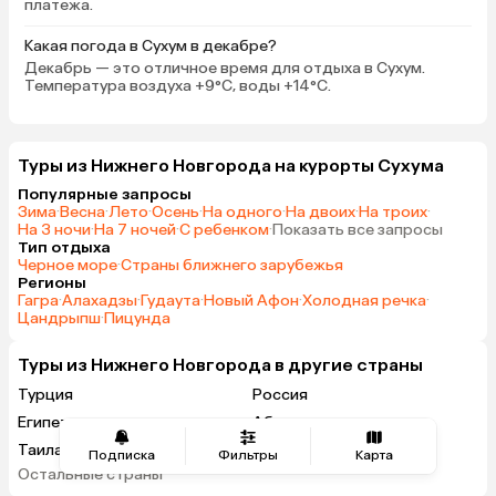
платежа.
Какая погода в Сухум в декабре?
Декабрь — это отличное время для отдыха в Сухум.
Температура воздуха +9°C, воды +14°C.
Туры из Нижнего Новгорода на курорты Сухума
Популярные запросы
Зима
·
Весна
·
Лето
·
Осень
·
На одного
·
На двоих
·
На троих
·
На 3 ночи
·
На 7 ночей
·
С ребенком
·
Показать все запросы
Тип отдыха
Черное море
·
Страны ближнего зарубежья
Регионы
Гагра
·
Алахадзы
·
Гудаута
·
Новый Афон
·
Холодная речка
·
Цандрыпш
·
Пицунда
Туры из Нижнего Новгорода в другие страны
Турция
Россия
Египет
Абхазия
Таиланд
Вьетнам
Подписка
Фильтры
Карта
Остальные страны
ОАЭ
Мальдивы