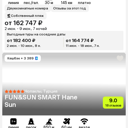
линия
пес./гал.
30 м
145 км
платно
Двухкомнатные номера
Отзывы за этот год
Собственный пляж
от 162 747 ₽
2 июн. - 9 июн., 7 ночей
Выгодные туры на соседние даты
от 182 400 ₽
от 164 774 ₽
2 июн. - 10 июн., 8 н.
11 июн. - 18 июн., 7 н.
Кешбэк
+ 3 389
Чолаклы, Турция
FUN&SUN SMART Hane
9.0
Sun
18 отзывов
линия
песок
850 м
60 км
везде