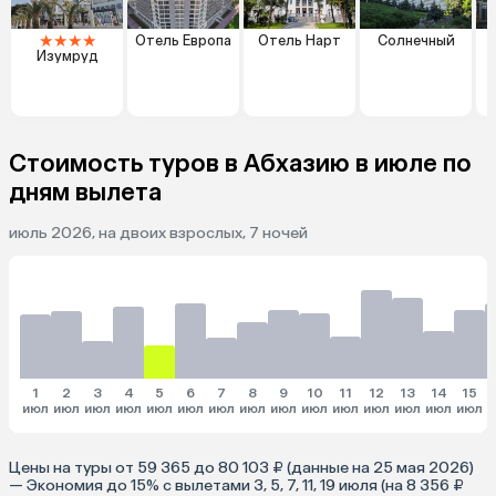
★
★
★
★
Отель Европа
Отель Нарт
Солнечный
Изумруд
Г
Стоимость туров в Абхазию в июле по
дням вылета
июль 2026, на двоих взрослых, 7 ночей
1
2
3
4
5
6
7
8
9
10
11
12
13
14
15
июл
июл
июл
июл
июл
июл
июл
июл
июл
июл
июл
июл
июл
июл
июл
и
Цены на туры от 59 365 до 80 103 ₽ (данные на 25 мая 2026)
— Экономия до 15% с вылетами 3, 5, 7, 11, 19 июля (на 8 356 ₽