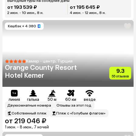
Выгодные туры на соседние даты
от 193 539 ₽
от 195 645 ₽
2 июн. - 10 июн., 8 н.
4 июн. - 12 июн., 8 н.
Кешбэк
+ 4 380
Кемер - центр, Турция
Orange County Resort
9.3
Hotel Kemer
55 отзывов
линия
галька
50 м
60 км
везде
Двухкомнатные номера
Отзывы за этот год
Собственный пляж
Пляж с «Голубым флагом»
от 219 046 ₽
1 июн. - 8 июн., 7 ночей