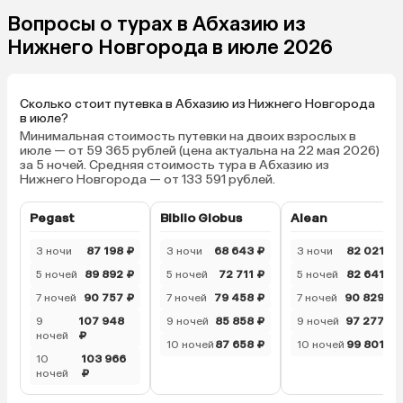
с другой море, красот
Вопросы о турах в Абхазию из
чистый, комфортный, 
Нижнего Новгорода в июле 2026
разных размеров, хала
тапочки, умывальные
принадлежности в пло
Сколько стоит путевка в Абхазию из Нижнего Новгорода
зубной щетки, все есть
в июле?
отличное, разнообраз
Минимальная стоимость путевки на двоих взрослых в
шведский стол, вино б
июле — от 59 365 рублей (цена актуальна на 22 мая 2026)
за 5 ночей. Средняя стоимость тура в Абхазию из
красное, но качество в
Нижнего Новгорода — от 133 591 рублей.
очень хорошее. Мест
отеля отличное, все, ч
Pegast
Biblio Globus
Alean
находится рядом. Веч
ходили в кафе «Жемчуж
3 ночи
87 198 ₽
3 ночи
68 643 ₽
3 ночи
82 021 ₽
отличная музыка там! 
5 ночей
89 892 ₽
5 ночей
72 711 ₽
5 ночей
82 641 ₽
дружелюбная, очень
7 ночей
90 757 ₽
7 ночей
79 458 ₽
понравилось, планиру
7 ночей
90 829 ₽
вернуться еще!) В Абх
9
107 948
9 ночей
85 858 ₽
9 ночей
97 277 ₽
ночей
₽
бродячих собак, но он
10 ночей
87 658 ₽
10 ночей
99 801 ₽
дружелюбные и безоб
10
103 966
ночей
₽