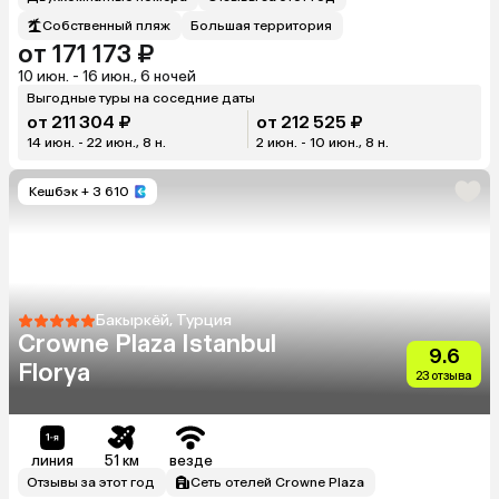
Собственный пляж
Большая территория
от 171 173 ₽
10 июн. - 16 июн., 6 ночей
Выгодные туры на соседние даты
от 211 304 ₽
от 212 525 ₽
14 июн. - 22 июн., 8 н.
2 июн. - 10 июн., 8 н.
Кешбэк
+ 3 610
Бакыркёй, Турция
Crowne Plaza Istanbul
9.6
Florya
23 отзыва
линия
51 км
везде
Отзывы за этот год
Сеть отелей Crowne Plaza