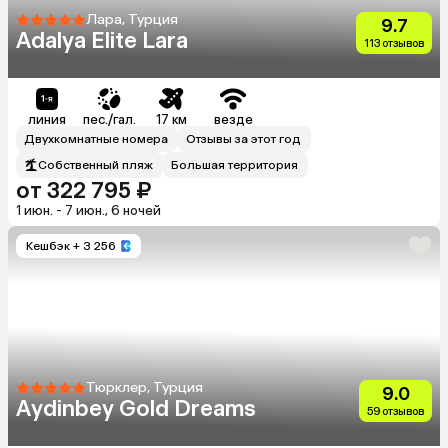
Лара, Турция
9.7
Adalya Elite Lara
113 отзывов
линия
пес./гал.
17 км
везде
Двухкомнатные номера
Отзывы за этот год
Собственный пляж
Большая территория
от 322 795 ₽
1 июн. - 7 июн., 6 ночей
Кешбэк
+ 3 256
Тюрклер, Турция
9.0
Aydinbey Gold Dreams
59 отзывов