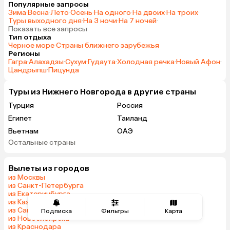
Популярные запросы
Зима
·
Весна
·
Лето
·
Осень
·
На одного
·
На двоих
·
На троих
·
Туры выходного дня
·
На 3 ночи
·
На 7 ночей
·
Показать все запросы
Тип отдыха
Черное море
·
Страны ближнего зарубежья
Регионы
Гагра
·
Алахадзы
·
Сухум
·
Гудаута
·
Холодная речка
·
Новый Афон
·
Цандрыпш
·
Пицунда
Туры из Нижнего Новгорода в другие страны
Турция
Россия
Египет
Таиланд
Вьетнам
ОАЭ
Остальные страны
Мальдивы
Грузия
Армения
Беларусь
Вылеты из городов
Казахстан
Шри-Ланка
из Москвы
Узбекистан
Азербайджан
из Санкт-Петербурга
из Екатеринбурга
Сербия
Катар
из Казани
Киргизия
Гонконг
из Самары
Подписка
Фильтры
Карта
из Новосибирска
Саудовская Аравия
Таджикистан
из Краснодара