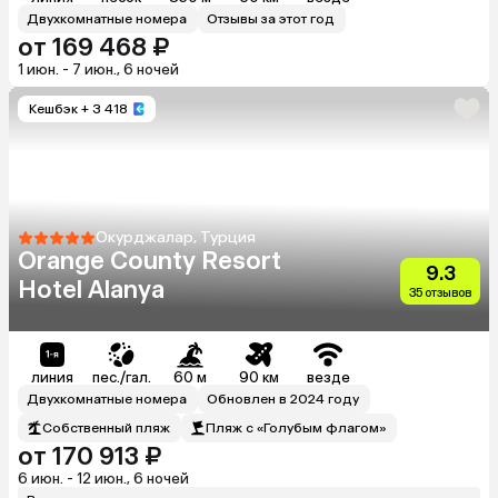
Двухкомнатные номера
Отзывы за этот год
от 169 468 ₽
1 июн. - 7 июн., 6 ночей
Кешбэк
+ 3 418
Окурджалар, Турция
Orange County Resort
9.3
Hotel Alanya
35 отзывов
линия
пес./гал.
60 м
90 км
везде
Двухкомнатные номера
Обновлен в 2024 году
Собственный пляж
Пляж с «Голубым флагом»
от 170 913 ₽
6 июн. - 12 июн., 6 ночей