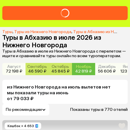
Туры
,
Туры из Нижнего Новгорода
,
Туры в Абхазию из Нижнего Новгорода
Туры в Абхазию в июле 2026 из
Нижнего Новгорода
Туры в Абхазию в июле из Нижнего Новгорода с перелетом —
ищите и сравнивайте туры онлайн по всем туроператорам.
Август
Сентябрь
Октябрь
Ноябрь
Декабрь
Янв
72 198 ₽
46 590 ₽
45 845 ₽
42 819 ₽
56 606 ₽
123 
из
Нижнего Новгорода
на июль
вылетов нет
мы показали туры
на
июнь
от 79 033 ₽
По рекомендации
Показаны туры в 770 отелей
Кешбэк
+ 4 653