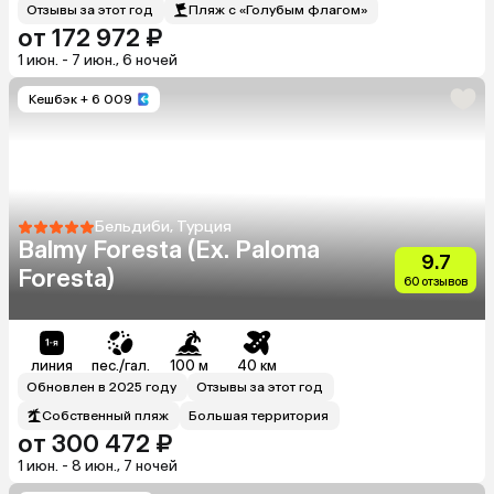
Отзывы за этот год
Пляж с «Голубым флагом»
от 172 972 ₽
1 июн. - 7 июн., 6 ночей
Кешбэк
+ 6 009
Бельдиби, Турция
Balmy Foresta (Ex. Paloma
9.7
Foresta)
60 отзывов
линия
пес./гал.
100 м
40 км
Обновлен в 2025 году
Отзывы за этот год
Собственный пляж
Большая территория
от 300 472 ₽
1 июн. - 8 июн., 7 ночей