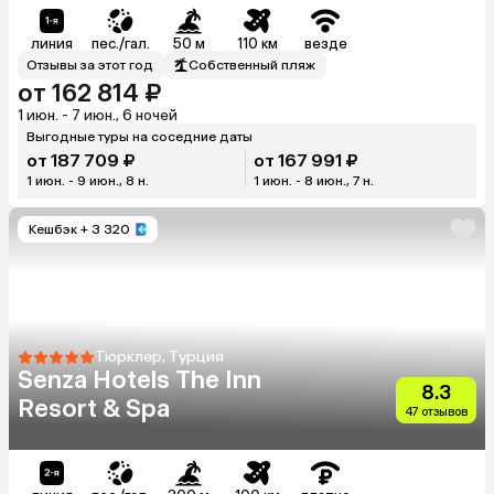
линия
пес./гал.
50 м
110 км
везде
Отзывы за этот год
Собственный пляж
от 162 814 ₽
1 июн. - 7 июн., 6 ночей
Выгодные туры на соседние даты
от 187 709 ₽
от 167 991 ₽
1 июн. - 9 июн., 8 н.
1 июн. - 8 июн., 7 н.
Кешбэк
+ 3 320
Тюрклер, Турция
Senza Hotels The Inn
8.3
Resort & Spa
47 отзывов