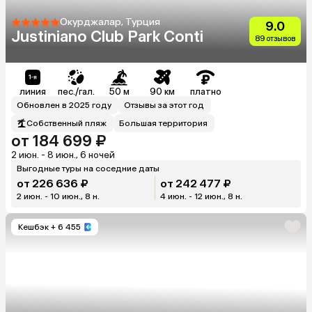
Окурджалар, Турция
9.0
Justiniano Club Park Conti
89 отзывов
линия
пес./гал.
50 м
90 км
платно
Обновлен в 2025 году
Отзывы за этот год
Собственный пляж
Большая территория
от 184 699 ₽
2 июн. - 8 июн., 6 ночей
Выгодные туры на соседние даты
от 226 636 ₽
от 242 477 ₽
2 июн. - 10 июн., 8 н.
4 июн. - 12 июн., 8 н.
Кешбэк
+ 6 455