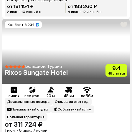
от 181 154 ₽
от 183 260 ₽
2 июн. - 10 июн., 8 н.
4 июн. - 12 июн., 8 н.
Кешбэк
+ 6 234
Бельдиби, Турция
9.4
Rixos Sungate Hotel
48 отзывов
линия
пес./гал.
20 м
45 км
лобби
Двухкомнатные номера
Отзывы за этот год
Премиальный отдых
Собственный пляж
Большая территория
от 311 724 ₽
1 июн. - 8 июн., 7 ночей