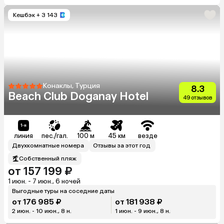
Кешбэк
+ 3 143
Конаклы, Турция
8.3
Beach Club Doganay Hotel
49 отзывов
линия
пес./гал.
100 м
45 км
везде
Двухкомнатные номера
Отзывы за этот год
Собственный пляж
от 157 199 ₽
1 июн. - 7 июн., 6 ночей
Выгодные туры на соседние даты
от 176 985 ₽
от 181 938 ₽
2 июн. - 10 июн., 8 н.
1 июн. - 9 июн., 8 н.