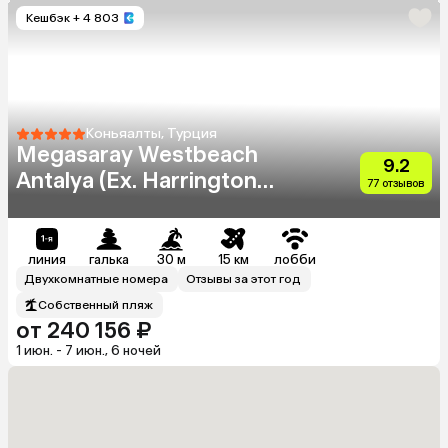
Кешбэк
+ 4 803
Коньяалты, Турция
Megasaray Westbeach
9.2
Antalya (Ex. Harrington
77 отзывов
Park Resort)
линия
галька
30 м
15 км
лобби
Двухкомнатные номера
Отзывы за этот год
Собственный пляж
от 240 156 ₽
1 июн. - 7 июн., 6 ночей