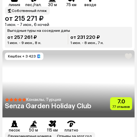
линия
пес./гал.
30 м
75 км
везде
Собственный пляж
от 215 271 ₽
1 июн. - 7 июн., 6 ночей
Выгодные туры на соседние даты
от 257 261 ₽
от 231 220 ₽
1 июн. - 9 июн., 8 н.
1 июн. - 8 июн., 7 н.
Кешбэк
+ 3 423
Конаклы, Турция
7.0
Senza Garden Holiday Club
77 отзывов
песок
50 м
115 км
платно
Двухкомнатные номера
Отзывы за этот год