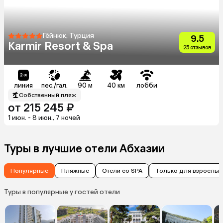
Гёйнюк, Турция
9.5
Karmir Resort & Spa
25 отзывов
линия
пес./гал.
90 м
40 км
лобби
Собственный пляж
от 215 245 ₽
1 июн. - 8 июн., 7 ночей
Туры в лучшие отели Абхазии
Популярные
Пляжные
Отели со SPA
Только для взрослых
Туры в популярные у гостей отели