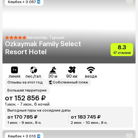
Кешбэк
+ 3 057
Авсаллар, Турция
Ozkaymak Family Select
8.3
Resort Hotel
47 отзывов
линия
пес./гал.
30 м
90 км
везде
Отзывы за этот год
Собственный пляж
Большая территория
от 152 856 ₽
1 июн. - 7 июн., 6 ночей
Выгодные туры на соседние даты
от 170 785 ₽
от 183 745 ₽
1 июн. - 9 июн., 8 н.
2 июн. - 10 июн., 8 н.
Кешбэк
+ 3 013