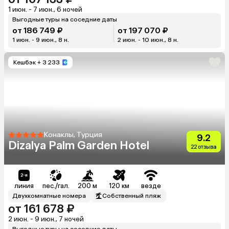
1 июн. - 7 июн., 6 ночей
Выгодные туры на соседние даты
от 186 749 ₽
от 197 070 ₽
1 июн. - 9 июн., 8 н.
2 июн. - 10 июн., 8 н.
Кешбэк
+ 3 233
Конаклы, Турция
9.2
Dizalya Palm Garden Hotel
22 отзыва
линия
пес./гал.
200 м
120 км
везде
Двухкомнатные номера
Собственный пляж
от 161 678 ₽
2 июн. - 9 июн., 7 ночей
Выгодные туры на соседние даты