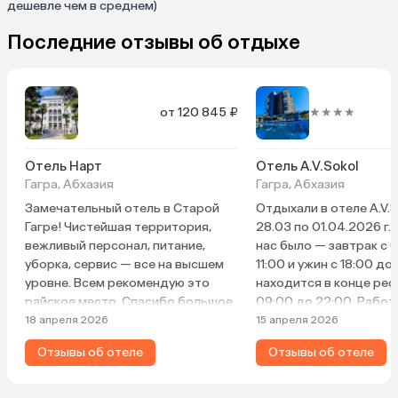
дешевле чем в среднем)
Последние отзывы об отдыхе
от 120 845 ₽
★★★★
о
Отель Нарт
Отель A.V.Sokol
Гагра, Абхазия
Гагра, Абхазия
Замечательный отель в Старой
Отдыхали в отеле A.V.S
Гагре! Чистейшая территория,
28.03 по 01.04.2026 г.
вежливый персонал, питание,
нас было — завтрак с 
уборка, сервис — все на высшем
11:00 и ужин с 18:00 до
уровне. Всем рекомендую это
находится в конце рес
райское место. Спасибо большое
09:00 до 22:00. Работ
за гостеприимство!
с 09:00 до 21:00, басс
18 апреля 2026
15 апреля 2026
даже в дождь очень к
Отзывы об отеле
Отзывы об отеле
приятно плавать! Номе
501, окна выходят на 
«Абхазия». С одной ст