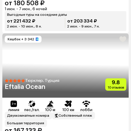
от 180 508 ₽
1 июн. - 7 июн., 6 ночей
Выгодные туры на соседние даты
от 221 432 ₽
от 203 334 ₽
2 июн. - 10 июн., 8 н.
2 июн. - 9 июн., 7 н.
Кешбэк
+ 3 342
Тюрклер, Турция
9.8
Eftalia Ocean
10 отзывов
линия
пес./гал.
100 м
100 км
лобби
Двухкомнатные номера
Собственный пляж
Большая территория
от 167 133 ₽