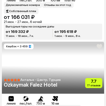
линия
пес./гал.
300 м
100 км
платно
Двухкомнатные номера
Отзывы за этот год
Собственный пляж
от 166 031 ₽
21 июн. - 27 июн., 6 ночей
Выгодные туры на соседние даты
от 169 332 ₽
от 195 618 ₽
11 июн. - 18 июн., 7 н.
1 июн. - 9 июн., 8 н.
Кешбэк
+ 3 459
Анталья - Центр, Турция
7.7
Ozkaymak Falez Hotel
77 отзывов
линия
пес./гал.
750 м
16 км