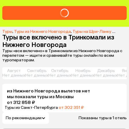
Туры
,
Туры из Нижнего Новгорода
,
Туры на Шри-Ланку из Нижнего Новгорода
Туры все включено в Тринкомали из
Нижнего Новгорода
Туры «все включено» в Тринкомали из Нижнего Новгорода с
перелетом — ищите и сравнивайте туры онлайн по всем
туроператорам.
Август
Сентябрь
Октябрь
Ноябрь
Декабрь
Янв
Нет данных
Нет данных
Нет данных
Нет данных
Нет данных
Нет д
из
Нижнего Новгорода
вылетов нет
мы показали туры
из
Москвы
от 312 858 ₽
Туры из Санкт-Петербурга
от 302 351 ₽
По рекомендации
Показаны туры в 1 отель