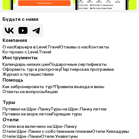
Будьте с нами
Компания
О нас
Карьера в Level.Travel
Отзывы о нас
Контакты
Ко-промо с Level.Travel
Инструменты
Календарь низких цен
Подарочные сертификаты
Оформить тур в рассрочку
Партнерская программа
Журнал о путешествиях
Помощь
Как забронировать тур?
Правила въезда и визы
Ответы на вопросы
Акции
Туры
Путевки на Шри-Ланку
Туры на Шри-Ланку летом
Путевки на море летом
Горящие туры
Отели
Отели все включено на Шри-Ланку
Отели Шри-Ланки с собственным пляжем
Отели Хиккадувы
Отели Шри-Ланки
Отели Унаватуны