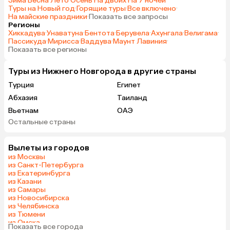
Зима
·
Весна
·
Лето
·
Осень
·
На двоих
·
На 7 ночей
·
Туры на Новый год
·
Горящие туры
·
Все включено
·
На майские праздники
·
Показать все запросы
Регионы
Хиккадува
·
Унаватуна
·
Бентота
·
Берувела
·
Ахунгала
·
Велигама
·
Пассикуда
·
Мирисса
·
Ваддува
·
Маунт Лавиния
·
Показать все регионы
Туры из Нижнего Новгорода в другие страны
Турция
Египет
Абхазия
Таиланд
Вьетнам
ОАЭ
Остальные страны
Мальдивы
Шри-Ланка
Вылеты из городов
из Москвы
из Санкт-Петербурга
из Екатеринбурга
из Казани
из Самары
из Новосибирска
из Челябинска
из Тюмени
из Омска
Показать все города