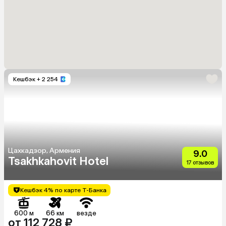
Кешбэк
+ 2 254
Цахкадзор, Армения
9.0
Tsakhkahovit Hotel
17 отзывов
Кешбэк 4% по карте Т-Банка
600 м
66 км
везде
от 112 728 ₽