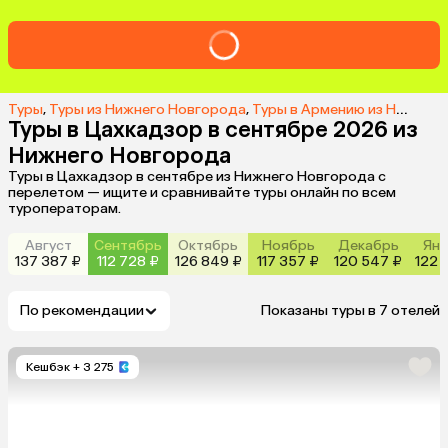
Туры
,
Туры из Нижнего Новгорода
,
Туры в Армению из Нижнего Новгорода
Туры в Цахкадзор в сентябре 2026 из
Нижнего Новгорода
Туры в Цахкадзор в сентябре из Нижнего Новгорода с
перелетом — ищите и сравнивайте туры онлайн по всем
туроператорам.
Август
Сентябрь
Октябрь
Ноябрь
Декабрь
Янв
137 387 ₽
112 728 ₽
126 849 ₽
117 357 ₽
120 547 ₽
122 
По рекомендации
Показаны туры в 7 отелей
Кешбэк
+ 3 275