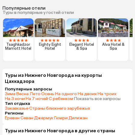
Популярные отели
Туры в популярные у гостей отели
★
★
★
★
★
★
★
★
★
★
★
★
★
★
★
★
★
★
T
Tsaghkadzor
Eighty Eight
Elegant Hotel
Alva Hotel &
Marriott Hotel
Hotel
& Spa
Spa
Туры из Нижнего Новгорода на курорты
Цахкадзора
Популярные запросы
Зима
·
Весна
·
Лето
·
Осень
·
На одного
·
На двоих
·
На троих
·
На 3 ночи
·
На 7 ночей
·
С ребенком
·
Показать все запросы
Тип отдыха
Закавказье
·
Страны ближнего зарубежья
Регионы
Ереван
·
Севан
·
Джермук
·
Гюмри
·
Дилижан
Туры из Нижнего Новгорода в другие страны