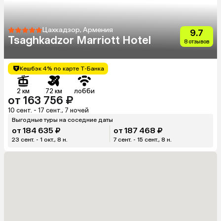
Цахкадзор, Армения
9.7
Tsaghkadzor Marriott Hotel
8 отзывов
Кешбэк 4% по карте Т-Банка
2 км
72 км
лобби
от 163 756 ₽
10 сент. - 17 сент., 7 ночей
Выгодные туры на соседние даты
от 184 635 ₽
от 187 468 ₽
23 сент. - 1 окт., 8 н.
7 сент. - 15 сент., 8 н.