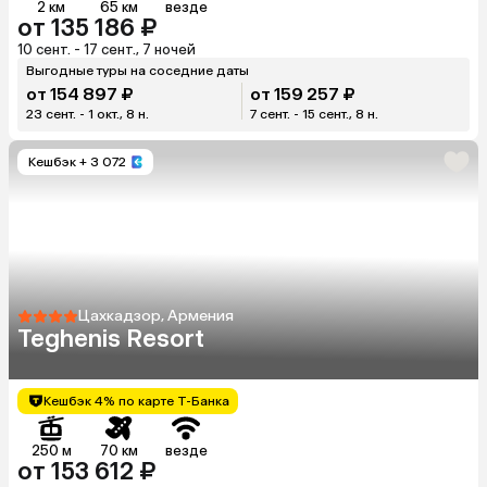
2 км
65 км
везде
от 135 186 ₽
10 сент. - 17 сент., 7 ночей
Выгодные туры на соседние даты
от 154 897 ₽
от 159 257 ₽
23 сент. - 1 окт., 8 н.
7 сент. - 15 сент., 8 н.
Кешбэк
+ 3 072
Цахкадзор, Армения
Teghenis Resort
Кешбэк 4% по карте Т-Банка
250 м
70 км
везде
от 153 612 ₽