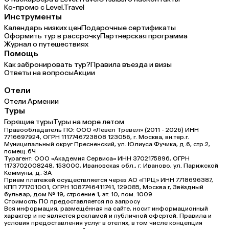
Ко-промо с Level.Travel
Инструменты
Календарь низких цен
Подарочные сертификаты
Оформить тур в рассрочку
Партнерская программа
Журнал о путешествиях
Помощь
Как забронировать тур?
Правила въезда и визы
Ответы на вопросы
Акции
Отели
Отели Армении
Туры
Горящие туры
Туры на море летом
Правообладатель ПО: ООО «Левел Тревел» (2011 - 2026) ИНН
7716697924, ОГРН 1117746723808 123056, г. Москва, вн.тер.г.
Муниципальный округ Пресненский, ул. Юлиуса Фучика, д.6, стр.2,
помещ.6Ч
Турагент: ООО «Академия Сервиса» ИНН 3702175896, ОГРН
1173702008248, 153000, Ивановская обл., г. Иваново, ул. Парижской
Коммуны, д. ЗА
Прием платежей осуществляется через АО «ПРЦ» ИНН 7718696387,
КПП 771701001, ОГРН 1087746411741, 129085, Москва г, Звёздный
бульвар, дом № 19, строение 1, эт. 10, пом. 1009
Стоимость ПО предоставляется по запросу
Вся информация, размещённая на сайте, носит информационный
характер и не является рекламой и публичной офертой. Правила и
условия предоставления услуг в отелях, в том числе концепция