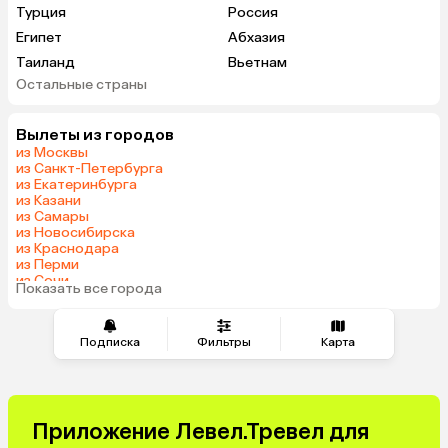
Турция
Россия
Египет
Абхазия
Таиланд
Вьетнам
Остальные страны
ОАЭ
Мальдивы
Грузия
Беларусь
Вылеты из городов
Армения
Шри-Ланка
из Москвы
Казахстан
Азербайджан
из Санкт-Петербурга
из Екатеринбурга
Узбекистан
Сербия
из Казани
Катар
Киргизия
из Самары
из Новосибирска
Гонконг
Саудовская Аравия
из Краснодара
Таджикистан
Венгрия
из Перми
из Сочи
Показать все города
из Челябинска
Подписка
Фильтры
Карта
Приложение Левел.Тревел для