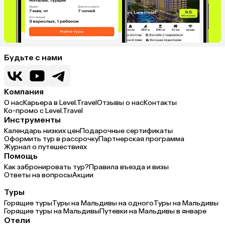
Будьте с нами
Компания
О нас
Карьера в Level.Travel
Отзывы о нас
Контакты
Ко-промо с Level.Travel
Инструменты
Календарь низких цен
Подарочные сертификаты
Оформить тур в рассрочку
Партнерская программа
Журнал о путешествиях
Помощь
Как забронировать тур?
Правила въезда и визы
Ответы на вопросы
Акции
Туры
Горящие туры
Туры на Мальдивы на одного
Туры на Мальдивы
Горящие туры на Мальдивы
Путевки на Мальдивы в январе
Отели