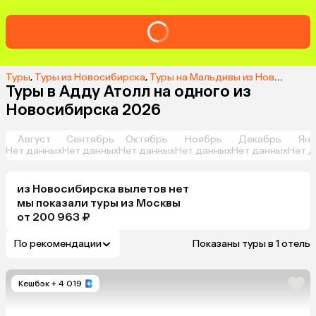
Туры
,
Туры из Новосибирска
,
Туры на Мальдивы из Новосибирска
Туры в Адду Атолл на одного из
Новосибирска 2026
Август
Сентябрь
Октябрь
Ноябрь
Декабрь
Янв
Нет данных
Нет данных
Нет данных
Нет данных
Нет данных
Нет д
из
Новосибирска
вылетов нет
мы показали туры
из
Москвы
от 200 963 ₽
По рекомендации
Показаны туры в 1 отель
Кешбэк
+ 4 019