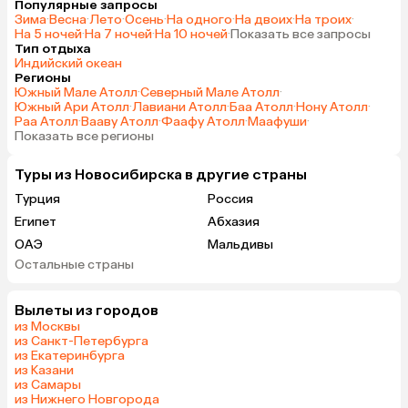
Популярные запросы
Зима
·
Весна
·
Лето
·
Осень
·
На одного
·
На двоих
·
На троих
·
На 5 ночей
·
На 7 ночей
·
На 10 ночей
·
Показать все запросы
Тип отдыха
Индийский океан
Регионы
Южный Мале Атолл
·
Северный Мале Атолл
·
Южный Ари Атолл
·
Лавиани Атолл
·
Баа Атолл
·
Нону Атолл
·
Раа Атолл
·
Вааву Атолл
·
Фаафу Атолл
·
Маафуши
·
Показать все регионы
Туры из Новосибирска в другие страны
Турция
Россия
Египет
Абхазия
ОАЭ
Мальдивы
Остальные страны
Гонконг
Вылеты из городов
из Москвы
из Санкт-Петербурга
из Екатеринбурга
из Казани
из Самары
из Нижнего Новгорода