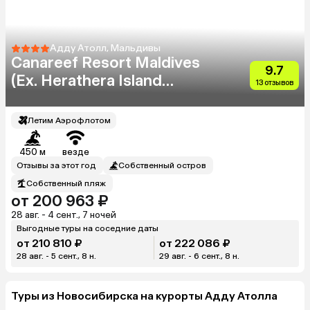
Адду Атолл, Мальдивы
Canareef Resort Maldives
9.7
(Ex. Herathera Island
13 отзывов
Resort)
Летим Аэрофлотом
450 м
везде
Отзывы за этот год
Собственный остров
Собственный пляж
от 200 963 ₽
28 авг. - 4 сент., 7 ночей
Выгодные туры на соседние даты
от 210 810 ₽
от 222 086 ₽
28 авг. - 5 сент., 8 н.
29 авг. - 6 сент., 8 н.
Туры из Новосибирска на курорты Адду Атолла