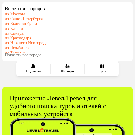
Мальдивы
Грузия
Вылеты из городов
Беларусь
Армения
из Москвы
Шри-Ланка
Казахстан
из Санкт-Петербурга
из Екатеринбурга
Азербайджан
Узбекистан
из Казани
Сербия
Катар
из Самары
из Краснодара
Киргизия
Гонконг
из Нижнего Новгорода
Саудовская Аравия
Таджикистан
из Челябинска
из Тюмени
Венгрия
Показать все города
из Минеральных Вод
Подписка
Фильтры
Карта
Приложение Левел.Тревел для
удобного поиска туров и отелей с
мобильных устройств