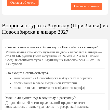
Отзывы об отеле
множество наших не остр
Отзывы об отеле
десерты м-м-м и фрукты 
оближешь. Сервис отличны
приложение, реагируют м
территорию обрабатывают
Вопросы о турах в Ахунгалу (Шри-Ланка) из
Безумно вкусное шампанск
Новосибирска в январе 2027
карт рестораны, особенно
Обычно шампанское не лю
оно другое. Природа шепче
Сколько стоит путевка в Ахунгалу из Новосибирска в январе?
живут бурундуки, одна по
Минимальная стоимость путевки на двоих взрослых в январе —
берет орешки с ладони, о
от 430 146 рублей (цена актуальна на 24 мая 2026) за 11 ночей.
но прыгать на волнах реа
Средняя стоимость тура в Ахунгалу из Новосибирска — от 518
133 рублей.
рядом есть бухта для куп
рекомендую, ехать на тук
Что входит в стоимость тура?
по ценам очень дешево, т
авиаперелет из Новосибирска в Ахунгалу и обратно
$, тукер приезжает к наз
проживание в отеле выбранной категории
времени за вами. 2 лежак
питание (в зависимости от выбранного тарифа)
$ весь день, многие прост
полотенцах лежат. Оставл
Можно ли купить тур в Ахунгалу в рассрочку?
проверенного тук-тукера
Да, для большей части предложений предоставляется
+94712012555, вежливый
возможность оплаты тура частями с рассрочкой платежа.