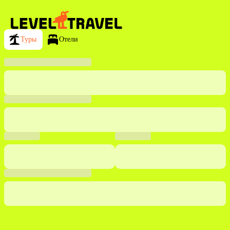
Туры
Отели