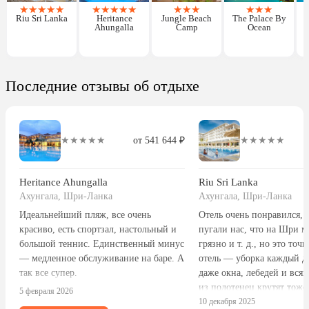
★
★
★
★
★
★
★
★
★
★
★
★
★
★
★
★
Riu Sri Lanka
Heritance
Jungle Beach
The Palace By
Ahungalla
Camp
Ocean
Последние отзывы об отдыхе
★★★★★
от 541 644 ₽
★★★★★
Heritance Ahungalla
Riu Sri Lanka
Ахунгала, Шри-Ланка
Ахунгала, Шри-Ланка
Идеальнейший пляж, все очень
Отель очень понравился, 
красиво, есть спортзал, настольный и
пугали нас, что на Шри м
большой теннис. Единственный минус
грязно и т. д., но это точ
— медленное обслуживание на баре. А
отель — уборка каждый д
так все супер.
даже окна, лебедей и вся
из полотенец крутят тож
5 февраля 2026
день. Питание очень вкус
10 декабря 2025