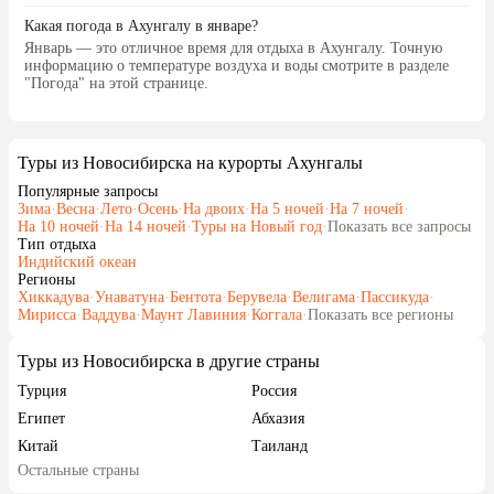
порядочный, подскажет и 
Какая погода в Ахунгалу в январе?
нужно, подождет, цены, ка
Январь — это отличное время для отдыха в Ахунгалу. Точную
дешевые, ездили с ним и 
информацию о температуре воздуха и воды смотрите в разделе
Бентоту, в Хики в черепах
"Погода" на этой странице.
лунным камнем и т. д., п
отвезти пофоткаться на ж
дорогу, к слону, тоже воз
Туры из Новосибирска на курорты Ахунгалы
Даже интересовался, что у
вылетом, который перенес
Популярные запросы
Зима
·
Весна
·
Лето
·
Осень
·
На двоих
·
На 5 ночей
·
На 7 ночей
·
и говорил, что если что, 
На 10 ночей
·
На 14 ночей
·
Туры на Новый год
·
Показать все запросы
помогу, чем смогу. Шри-
Тип отдыха
понравилась, отзывчивые
Индийский океан
Регионы
люди, шикарная природа 
Хиккадува
·
Унаватуна
·
Бентота
·
Берувела
·
Велигама
·
Пассикуда
·
несколько кило из-за вку
Мирисса
·
Ваддува
·
Маунт Лавиния
·
Коггала
·
Показать все регионы
и коктейлей! Я хочу верну
еще, рекомендую посетить 
Туры из Новосибирска в другие страны
Так как люди из более б
Турция
Россия
отелей говорили про каку
Египет
Абхазия
грязь, которую мы не зам
Китай
Таиланд
Остальные страны
Вьетнам
ОАЭ