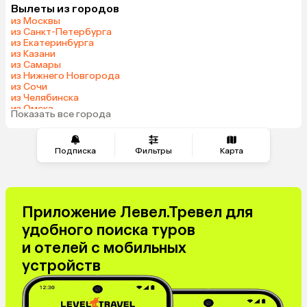
Вылеты из городов
Саудовская Аравия
из Москвы
из Санкт-Петербурга
из Екатеринбурга
из Казани
из Самары
из Нижнего Новгорода
из Сочи
из Челябинска
из Омска
Показать все города
из Красноярска
Подписка
Фильтры
Карта
Приложение Левел.Тревел для
удобного поиска туров
и отелей с мобильных
устройств