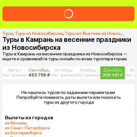
Туры
,
Туры из Новосибирска
,
Туры во Вьетнам из Новосибирска
Туры в Камрань на весенние праздники
из Новосибирска
Туры в Камрань на весенние праздники из Новосибирска —
ищите и сравнивайте туры онлайн по всем туроператорам.
Август
Сентябрь
Октябрь
Ноябрь
Декабрь
Янв
Нет данных
453 756 ₽
Нет данных
Нет данных
358 481 ₽
Нет д
Не нашлось туров по заданным параметрам 

 Попробуйте поменять даты вылета или поискать 
туры из другого города
Вылеты из городов
из Москвы
из Санкт-Петербурга
из Екатеринбурга