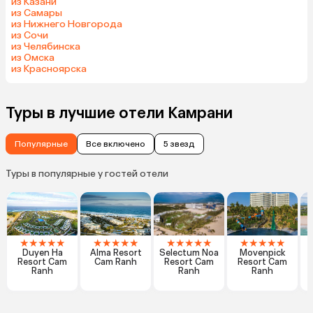
из Казани
из Самары
из Нижнего Новгорода
из Сочи
из Челябинска
из Омска
из Красноярска
Туры в лучшие отели Камрани
Популярные
Все включено
5 звезд
Туры в популярные у гостей отели
★
★
★
★
★
★
★
★
★
★
★
★
★
★
★
★
★
★
★
★
Duyen Ha
Alma Resort
Selectum Noa
Movenpick
A
Resort Cam
Cam Ranh
Resort Cam
Resort Cam
Ranh
Ranh
Ranh