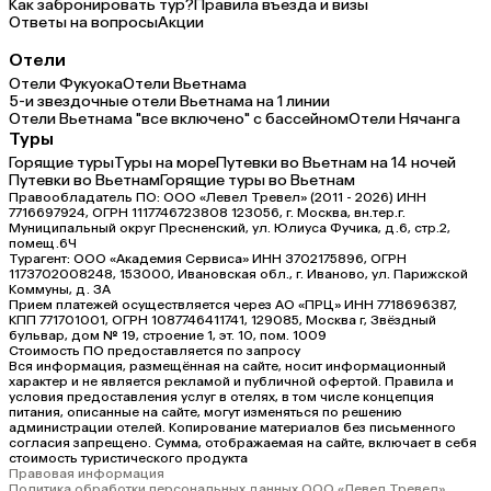
Как забронировать тур?
Правила въезда и визы
Ответы на вопросы
Акции
Отели
Отели Фукуока
Отели Вьетнама
5-и звездочные отели Вьетнама на 1 линии
Отели Вьетнама "все включено" с бассейном
Отели Нячанга
Туры
Горящие туры
Туры на море
Путевки во Вьетнам на 14 ночей
Путевки во Вьетнам
Горящие туры во Вьетнам
Правообладатель ПО: ООО «Левел Тревел» (2011 - 2026) ИНН
7716697924, ОГРН 1117746723808 123056, г. Москва, вн.тер.г.
Муниципальный округ Пресненский, ул. Юлиуса Фучика, д.6, стр.2,
помещ.6Ч
Турагент: ООО «Академия Сервиса» ИНН 3702175896, ОГРН
1173702008248, 153000, Ивановская обл., г. Иваново, ул. Парижской
Коммуны, д. ЗА
Прием платежей осуществляется через АО «ПРЦ» ИНН 7718696387,
КПП 771701001, ОГРН 1087746411741, 129085, Москва г, Звёздный
бульвар, дом № 19, строение 1, эт. 10, пом. 1009
Стоимость ПО предоставляется по запросу
Вся информация, размещённая на сайте, носит информационный
характер и не является рекламой и публичной офертой. Правила и
условия предоставления услуг в отелях, в том числе концепция
питания, описанные на сайте, могут изменяться по решению
администрации отелей. Копирование материалов без письменного
согласия запрещено. Сумма, отображаемая на сайте, включает в себя
стоимость туристического продукта
Правовая информация
Политика обработки персональных данных ООО «Левел Тревел»