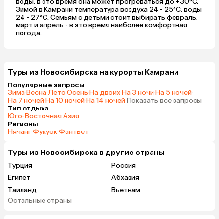
воды, в это время она может прогреваться до +30°C.
Зимой в Камрани температура воздуха 24 - 25°C, воды
24 - 27°C. Семьям с детьми стоит выбирать февраль,
март и апрель - в это время наиболее комфортная
погода.
Туры из Новосибирска на курорты Камрани
Популярные запросы
Зима
·
Весна
·
Лето
·
Осень
·
На двоих
·
На 3 ночи
·
На 5 ночей
·
На 7 ночей
·
На 10 ночей
·
На 14 ночей
·
Показать все запросы
Тип отдыха
Юго-Восточная Азия
Регионы
Нячанг
·
Фукуок
·
Фантьет
Туры из Новосибирска в другие страны
Турция
Россия
Египет
Абхазия
Таиланд
Вьетнам
Остальные страны
ОАЭ
Мальдивы
Шри-Ланка
Гонконг