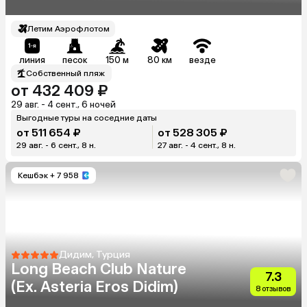
Летим Аэрофлотом
линия
песок
150 м
80 км
везде
Собственный пляж
от 432 409 ₽
29 авг. - 4 сент., 6 ночей
Выгодные туры на соседние даты
от 511 654 ₽
от 528 305 ₽
29 авг. - 6 сент., 8 н.
27 авг. - 4 сент., 8 н.
Кешбэк
+ 7 958
Дидим, Турция
Long Beach Club Nature
7.3
(Ex. Asteria Eros Didim)
8 отзывов