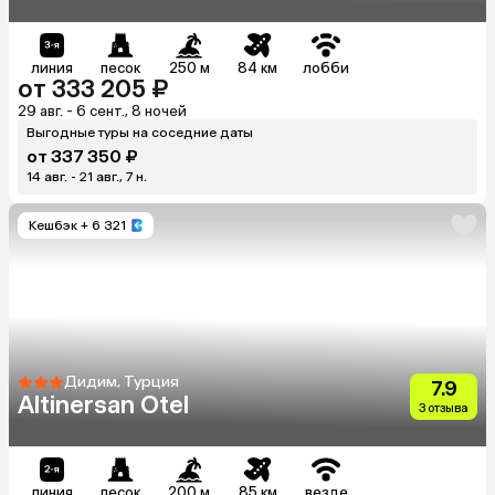
линия
песок
250 м
84 км
лобби
от 333 205 ₽
29 авг. - 6 сент., 8 ночей
Выгодные туры на соседние даты
от 337 350 ₽
14 авг. - 21 авг., 7 н.
Кешбэк
+ 6 321
Дидим, Турция
7.9
Altinersan Otel
3 отзыва
линия
песок
200 м
85 км
везде