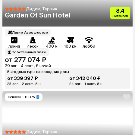
Дидим, Турция
8.4
Garden Of Sun Hotel
8 отзывов
Летим Аэрофлотом
линия
песок
400 м
160 км
лобби
Собственный пляж
от 277 074 ₽
29 авг. - 4 сент., 6 ночей
Выгодные туры на соседние даты
от 339 397 ₽
от 342 040 ₽
25 авг. - 2 сент., 8 н.
24 авг. - 1 сент., 8 н.
Кешбэк
+ 8 075
Дидим, Турция