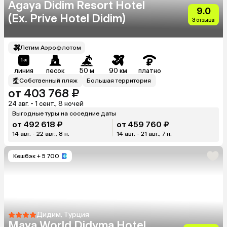
Agaya Didim Resort Hotel
9.0
(Ex. Prive Hotel Didim)
3 отзыва
Летим Аэрофлотом
линия
песок
50 м
90 км
платно
Собственный пляж
Большая территория
от 403 768 ₽
24 авг. - 1 сент., 8 ночей
Выгодные туры на соседние даты
от 492 618 ₽
от 459 760 ₽
14 авг. - 22 авг., 8 н.
14 авг. - 21 авг., 7 н.
Кешбэк
+ 5 700
Дидим, Турция
Maya World Didyma Hotel