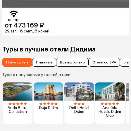
везде
от 473 169 ₽
29 авг. - 6 сент., 8 ночей
Туры в лучшие отели Дидима
Популярные
Пляжные
Все включено
Отели со SPA
5 з
Туры в популярные у гостей отели
★
★
★
★
★
★
★
★
★
★
★
★
★
★
★
★
★
★
Anda Barut
Duja Didim
Delta Hotel
Anadolu
Collection
Didim
Hotels Didim
Club