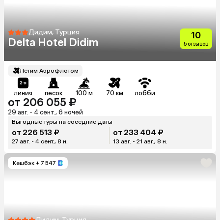
Дидим, Турция
10
Delta Hotel Didim
5 отзывов
Летим Аэрофлотом
линия
песок
100 м
70 км
лобби
от 206 055 ₽
29 авг. - 4 сент., 6 ночей
Выгодные туры на соседние даты
от 226 513 ₽
от 233 404 ₽
27 авг. - 4 сент., 8 н.
13 авг. - 21 авг., 8 н.
Кешбэк
+ 7 547
Дидим, Турция