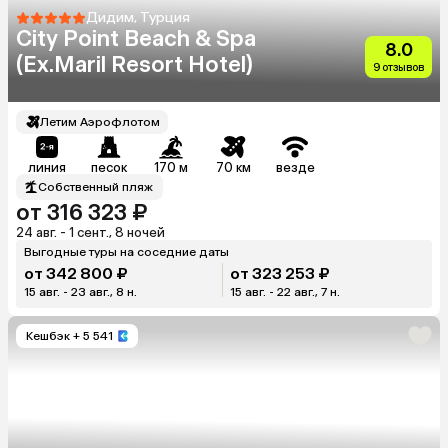
Дидим, Турция
City Point Beach & Spa
8.0
(Ex.Maril Resort Hotel)
9 отзывов
Летим Аэрофлотом
линия
песок
170 м
70 км
везде
Собственный пляж
от 316 323 ₽
24 авг. - 1 сент., 8 ночей
Выгодные туры на соседние даты
от 342 800 ₽
от 323 253 ₽
15 авг. - 23 авг., 8 н.
15 авг. - 22 авг., 7 н.
Кешбэк
+ 5 541