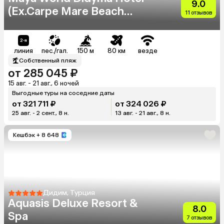
9.0
(Ex.Carpe Mare Beach
11 отзывов
Resort)
линия
пес./гал.
150 м
80 км
везде
Собственный пляж
от 285 045 ₽
15 авг. - 21 авг., 6 ночей
Выгодные туры на соседние даты
от 321 711 ₽
от 324 026 ₽
25 авг. - 2 сент., 8 н.
13 авг. - 21 авг., 8 н.
Кешбэк
+ 8 648
Дидим, Турция
Aquasis Deluxe Resort &
8.0
Spa
7 отзывов