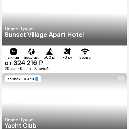
Дидим, Турция
Sunset Village Apart Hotel
линия
пес./гал.
500 м
70 км
везде
от 324 216 ₽
29 авг. - 6 сент., 8 ночей
Кешбэк
+ 9 463
Дидим, Турция
Yacht Club