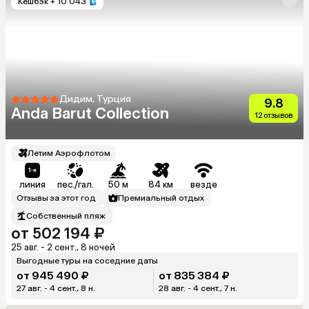
Кешбэк
+ 10 043
Дидим, Турция
9.8
Anda Barut Collection
12 отзывов
Летим Аэрофлотом
линия
пес./гал.
50 м
84 км
везде
Отзывы за этот год
Премиальный отдых
Собственный пляж
от 502 194 ₽
25 авг. - 2 сент., 8 ночей
Выгодные туры на соседние даты
от 945 490 ₽
от 835 384 ₽
27 авг. - 4 сент., 8 н.
28 авг. - 4 сент., 7 н.