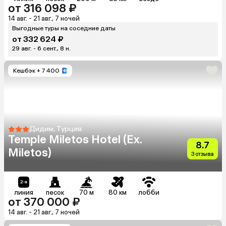
от 316 098 ₽
14 авг. - 21 авг., 7 ночей
Выгодные туры на соседние даты
от 332 624 ₽
29 авг. - 6 сент., 8 н.
Кешбэк
+ 7 400
Дидим, Турция
Temple Miletos Hotel (Ex.
8.7
Miletos)
3 отзыва
линия
песок
70 м
80 км
лобби
от 370 000 ₽
14 авг. - 21 авг., 7 ночей