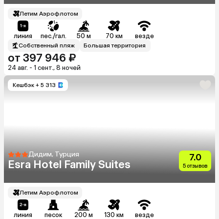
Летим Аэрофлотом
линия
пес./гал.
50 м
70 км
везде
Собственный пляж
Большая территория
от 397 946 ₽
24 авг. - 1 сент., 8 ночей
Кешбэк
+ 5 313
Дидим, Турция
7.0
Esra Hotel Family Suites
5 отзывов
Летим Аэрофлотом
линия
песок
200 м
130 км
везде