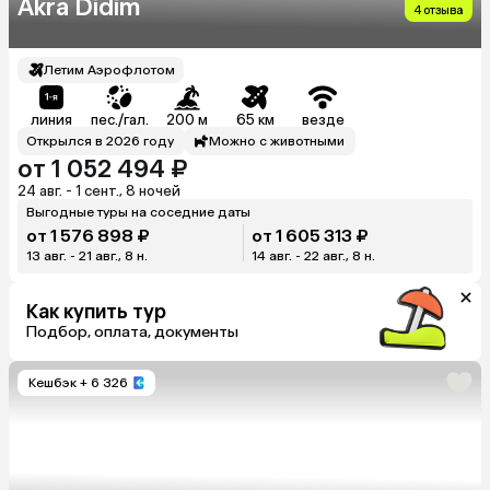
Akra Didim
4 отзыва
Летим Аэрофлотом
линия
пес./гал.
200 м
65 км
везде
Открылся в 2026 году
Можно с животными
от 1 052 494 ₽
24 авг. - 1 сент., 8 ночей
Выгодные туры на соседние даты
от 1 576 898 ₽
от 1 605 313 ₽
13 авг. - 21 авг., 8 н.
14 авг. - 22 авг., 8 н.
Как купить тур
Подбор, оплата, документы
Кешбэк
+ 6 326