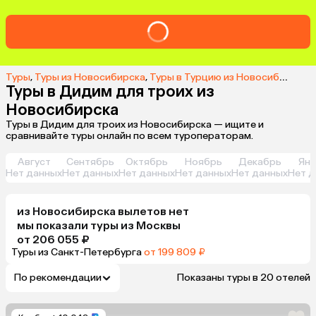
Туры
,
Туры из Новосибирска
,
Туры в Турцию из Новосибирска
,
Туры в Дидим для троих из
Новосибирска
Туры в Дидим для троих из Новосибирска — ищите и
сравнивайте туры онлайн по всем туроператорам.
Август
Сентябрь
Октябрь
Ноябрь
Декабрь
Янв
Нет данных
Нет данных
Нет данных
Нет данных
Нет данных
Нет д
из
Новосибирска
вылетов нет
мы показали туры
из
Москвы
от 206 055 ₽
Туры из Санкт-Петербурга
от 199 809 ₽
По рекомендации
Показаны туры в 20 отелей