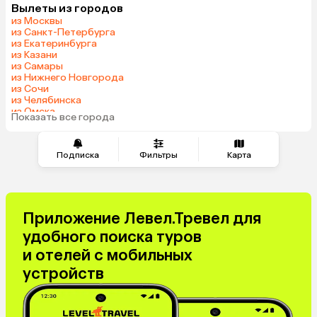
Вылеты из городов
из Москвы
из Санкт-Петербурга
из Екатеринбурга
из Казани
из Самары
из Нижнего Новгорода
из Сочи
из Челябинска
из Омска
Показать все города
из Красноярска
Подписка
Фильтры
Карта
Приложение Левел.Тревел для
удобного поиска туров
и отелей с мобильных
устройств