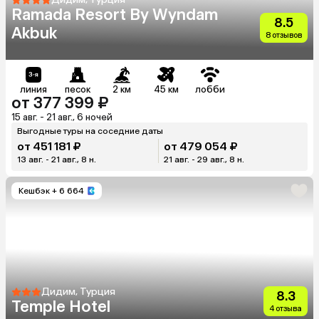
Ramada Resort By Wyndam
8.5
Akbuk
8 отзывов
линия
песок
2 км
45 км
лобби
от 377 399 ₽
15 авг. - 21 авг., 6 ночей
Выгодные туры на соседние даты
от 451 181 ₽
от 479 054 ₽
13 авг. - 21 авг., 8 н.
21 авг. - 29 авг., 8 н.
Кешбэк
+ 6 664
Дидим, Турция
8.3
Temple Hotel
4 отзыва