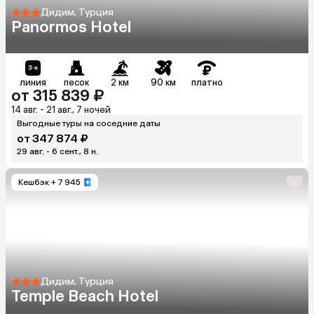
Дидим, Турция
Panormos Hotel
линия
песок
2 км
90 км
платно
от 315 839 ₽
14 авг. - 21 авг., 7 ночей
Выгодные туры на соседние даты
от 347 874 ₽
29 авг. - 6 сент., 8 н.
Кешбэк
+ 7 945
Дидим, Турция
Temple Beach Hotel