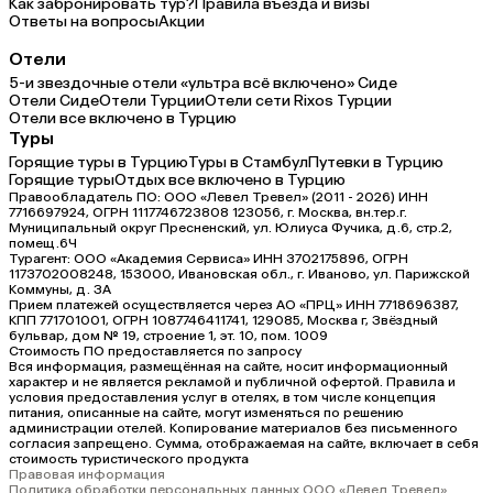
Как забронировать тур?
Правила въезда и визы
Ответы на вопросы
Акции
Отели
5-и звездочные отели «ультра всё включено» Сиде
Отели Сиде
Отели Турции
Отели сети Rixos Турции
Отели все включено в Турцию
Туры
Горящие туры в Турцию
Туры в Стамбул
Путевки в Турцию
Горящие туры
Отдых все включено в Турцию
Правообладатель ПО: ООО «Левел Тревел» (2011 - 2026) ИНН
7716697924, ОГРН 1117746723808 123056, г. Москва, вн.тер.г.
Муниципальный округ Пресненский, ул. Юлиуса Фучика, д.6, стр.2,
помещ.6Ч
Турагент: ООО «Академия Сервиса» ИНН 3702175896, ОГРН
1173702008248, 153000, Ивановская обл., г. Иваново, ул. Парижской
Коммуны, д. ЗА
Прием платежей осуществляется через АО «ПРЦ» ИНН 7718696387,
КПП 771701001, ОГРН 1087746411741, 129085, Москва г, Звёздный
бульвар, дом № 19, строение 1, эт. 10, пом. 1009
Стоимость ПО предоставляется по запросу
Вся информация, размещённая на сайте, носит информационный
характер и не является рекламой и публичной офертой. Правила и
условия предоставления услуг в отелях, в том числе концепция
питания, описанные на сайте, могут изменяться по решению
администрации отелей. Копирование материалов без письменного
согласия запрещено. Сумма, отображаемая на сайте, включает в себя
стоимость туристического продукта
Правовая информация
Политика обработки персональных данных ООО «Левел Тревел»