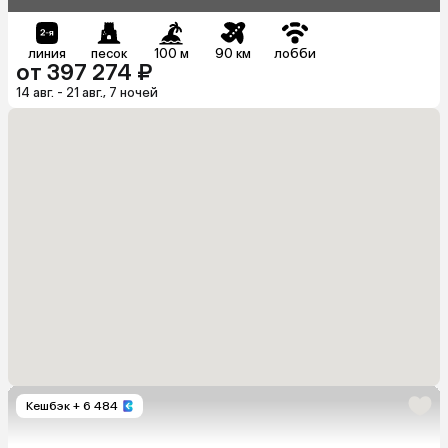
линия
песок
100 м
90 км
лобби
от 397 274 ₽
14 авг. - 21 авг., 7 ночей
Кешбэк
+ 6 484