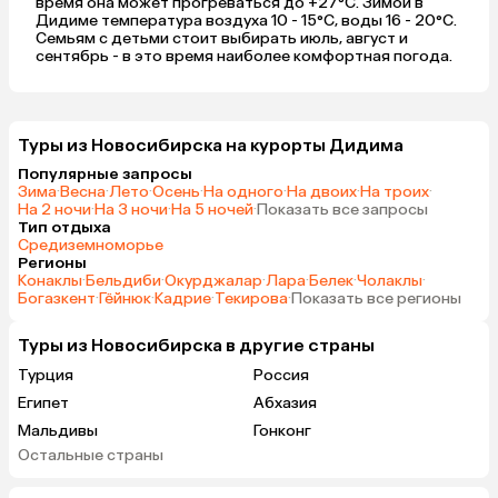
время она может прогреваться до +27°C. Зимой в
Дидиме температура воздуха 10 - 15°C, воды 16 - 20°C.
Семьям с детьми стоит выбирать июль, август и
сентябрь - в это время наиболее комфортная погода.
Туры из Новосибирска на курорты Дидима
Популярные запросы
Зима
·
Весна
·
Лето
·
Осень
·
На одного
·
На двоих
·
На троих
·
На 2 ночи
·
На 3 ночи
·
На 5 ночей
·
Показать все запросы
Тип отдыха
Средиземноморье
Регионы
Конаклы
·
Бельдиби
·
Окурджалар
·
Лара
·
Белек
·
Чолаклы
·
Богазкент
·
Гёйнюк
·
Кадрие
·
Текирова
·
Показать все регионы
Туры из Новосибирска в другие страны
Турция
Россия
Египет
Абхазия
Мальдивы
Гонконг
Остальные страны
Саудовская Аравия