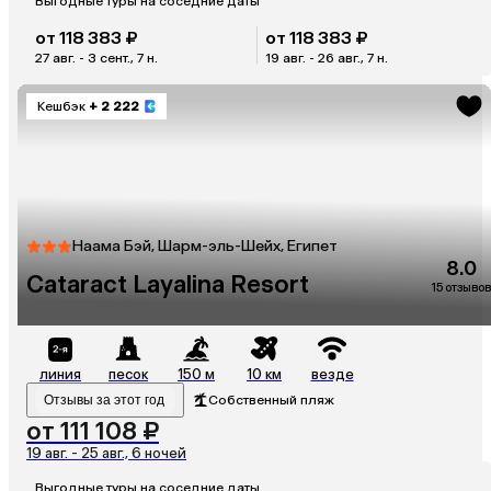
Выгодные туры на соседние даты
от 118 383 ₽
от 118 383 ₽
27 авг. - 3 сент., 7 н.
19 авг. - 26 авг., 7 н.
Кешбэк
+ 2 222
Наама Бэй, Шарм-эль-Шейх, Египет
8.0
Cataract Layalina Resort
15 отзывов
линия
песок
150 м
10 км
везде
Отзывы за этот год
Собственный пляж
от 111 108 ₽
19 авг. - 25 авг., 6 ночей
Выгодные туры на соседние даты