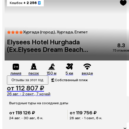
Кешбэк
+ 2 256
Хургада (город), Хургада, Египет
Elysees Hotel Hurghada
8.3
(Ex.Elysees Dream Beach
75 отзывов
Hotel Hurghada)
линия
песок
150 м
5 км
везде
Отзывы за этот год
Собственный пляж
от 112 807 ₽
26 авг. - 2 сент., 7 ночей
Выгодные туры на соседние даты
от 118 126 ₽
от 119 756 ₽
24 авг. - 30 авг., 6 н.
26 авг. - 1 сент., 6 н.