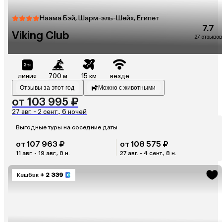
Наама Бэй, Шарм-эль-Шейх, Египет
7.7
Viking Club
27 отзывов
линия
700 м
15 км
везде
Отзывы за этот год
Можно с животными
от 103 995 ₽
27 авг. - 2 сент., 6 ночей
Выгодные туры на соседние даты
от 107 963 ₽
от 108 575 ₽
11 авг. - 19 авг., 8 н.
27 авг. - 4 сент., 8 н.
Кешбэк
+ 2 339