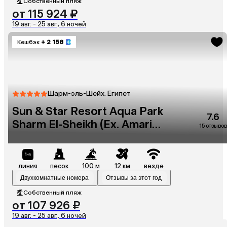
Собственный пляж
от 115 924 ₽
19 авг. - 25 авг., 6 ночей
Кешбэк
+ 2 158
Шарм-эль-Шейх, Египет
Sun & Star Resort Aqua Park
7.6
Sharm El-Sheikh (Ex. Amarina
15 отзывов
Sun Resort)
линия
песок
100 м
12 км
везде
Двухкомнатные номера
Отзывы за этот год
Собственный пляж
от 107 926 ₽
19 авг. - 25 авг., 6 ночей