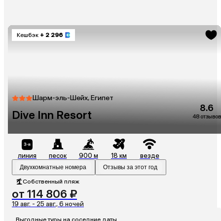
Кешбэк
+ 2 296
Шарм-эль-Шейх, Египет
8.6
Dive Inn Resort
48 отзывов
линия
песок
900 м
18 км
везде
Двухкомнатные номера
Отзывы за этот год
Собственный пляж
от 114 806 ₽
19 авг. - 25 авг., 6 ночей
Выгодные туры на соседние даты