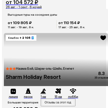
от 104 572 ₽
26 авг. - 1 сент., 6 ночей
Выгодные туры на соседние даты
от 109 805 ₽
от 110 154 ₽
11 авг. - 19 авг., 8 н.
17 авг. - 25 авг., 8 н.
Кешбэк
+ 2 105
Наама Бэй, Шарм-эль-Шейх, Египет
8.3
Sharm Holiday Resort
35 отзывов
линия
песок
1 км
15 км
лобби
Большая территория
Отзывы за этот год