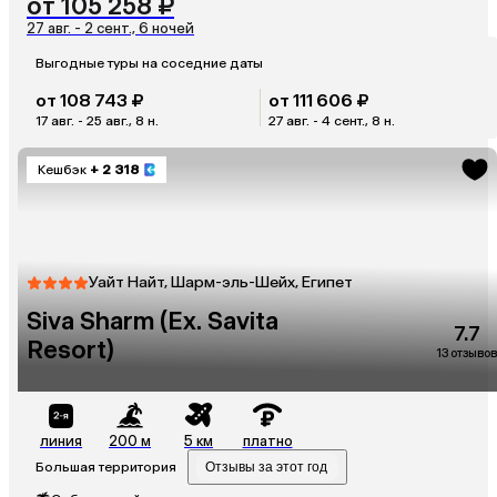
от 105 258 ₽
27 авг. - 2 сент., 6 ночей
Выгодные туры на соседние даты
от 108 743 ₽
от 111 606 ₽
17 авг. - 25 авг., 8 н.
27 авг. - 4 сент., 8 н.
Кешбэк
+ 2 318
Уайт Найт, Шарм-эль-Шейх, Египет
Siva Sharm (Ex. Savita
7.7
Resort)
13 отзывов
линия
200 м
5 км
платно
Большая территория
Отзывы за этот год