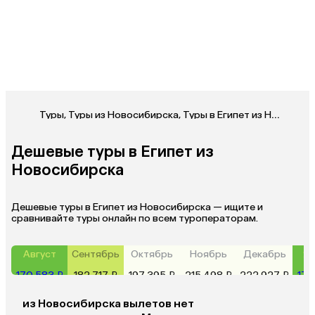
Туры
,
Туры из Новосибирска
,
Туры в Египет из Новосибирска
Дешевые туры в Египет из
Новосибирска
Дешевые туры в Египет из Новосибирска — ищите и
сравнивайте туры онлайн по всем туроператорам.
Август
Сентябрь
Октябрь
Ноябрь
Декабрь
Ян
170 583 ₽
182 717 ₽
197 395 ₽
215 498 ₽
222 927 ₽
170
из
Новосибирска
вылетов нет