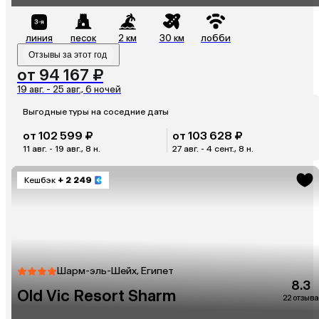
линия
песок
2 км
30 км
лобби
Отзывы за этот год
от 94 167 ₽
19 авг. - 25 авг., 6 ночей
Выгодные туры на соседние даты
от 102 599 ₽
от 103 628 ₽
11 авг. - 19 авг., 8 н.
27 авг. - 4 сент., 8 н.
Кешбэк
+ 2 249
Шарм-эль-Шейх, Египет
8.3
Old Vic Resort Sharm
22 отзыва