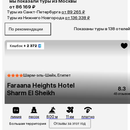
мы показали туры
из
Москвы
от 86 169 ₽
Туры из Санкт-Петербурга
от 89 265 ₽
Туры из Нижнего Новгорода
от 136 338 ₽
Показаны туры в 138 отелей
По рекомендации
Кешбэк
+ 2 372
Шарм-эль-Шейх, Египет
Faraana Heights Hotel
8.3
Sharm El Sheikh
45 отзывов
линия
песок
800 м
11 км
платно
Большая территория
Отзывы за этот год