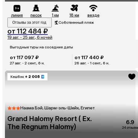
линия
песок
1 км
18 км
везде
Отзывы за этот год
Собственный пляж
от 112 484 ₽
19 авг. - 25 авг., 6 ночей
Выгодные туры на соседние даты
от 117 097 ₽
от 117 440 ₽
27 авг. - 2 сент., 6 н.
26 авг. - 1 сент., 6 н.
Кешбэк
+ 2 005
Наама Бэй, Шарм-эль-Шейх, Египет
Grand Halomy Resort ( Ex.
6.9
The Regnum Halomy)
24 отзыва