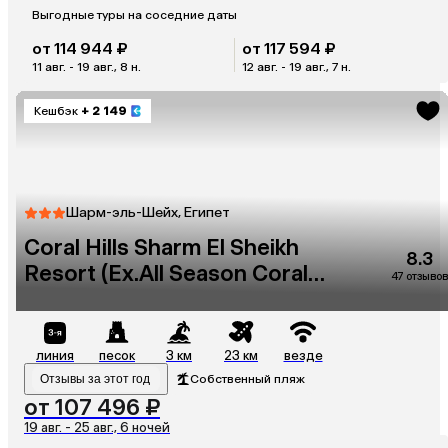
Выгодные туры на соседние даты
от 114 944 ₽
от 117 594 ₽
11 авг. - 19 авг., 8 н.
12 авг. - 19 авг., 7 н.
Кешбэк
+ 2 149
Шарм-эль-Шейх, Египет
Coral Hills Sharm El Sheikh
8.3
Resort (Ex.All Season Coral
47 отзывов
Hills Resort)
линия
песок
3 км
23 км
везде
Отзывы за этот год
Собственный пляж
от 107 496 ₽
19 авг. - 25 авг., 6 ночей