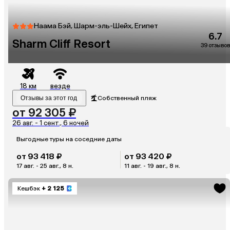
Наама Бэй, Шарм-эль-Шейх, Египет
6.7
Sharm Cliff Resort
39 отзывов
18 км
везде
Отзывы за этот год
Собственный пляж
от 92 305 ₽
26 авг. - 1 сент., 6 ночей
Выгодные туры на соседние даты
от 93 418 ₽
от 93 420 ₽
17 авг. - 25 авг., 8 н.
11 авг. - 19 авг., 8 н.
Кешбэк
+ 2 125