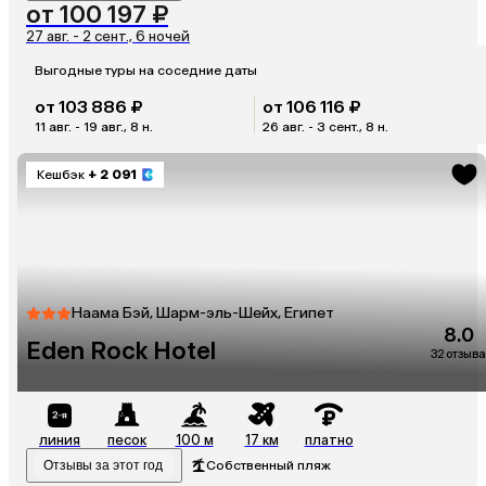
от 100 197 ₽
27 авг. - 2 сент., 6 ночей
Выгодные туры на соседние даты
от 103 886 ₽
от 106 116 ₽
11 авг. - 19 авг., 8 н.
26 авг. - 3 сент., 8 н.
Кешбэк
+ 2 091
Наама Бэй, Шарм-эль-Шейх, Египет
8.0
Eden Rock Hotel
32 отзыва
линия
песок
100 м
17 км
платно
Отзывы за этот год
Собственный пляж