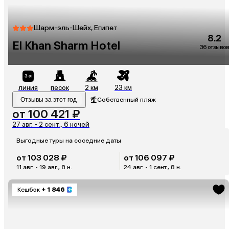
Шарм-эль-Шейх, Египет
8.2
El Khan Sharm Hotel
36 отзывов
линия
песок
2 км
23 км
Отзывы за этот год
Собственный пляж
от 100 421 ₽
27 авг. - 2 сент., 6 ночей
Выгодные туры на соседние даты
от 103 028 ₽
от 106 097 ₽
11 авг. - 19 авг., 8 н.
24 авг. - 1 сент., 8 н.
Кешбэк
+ 1 846