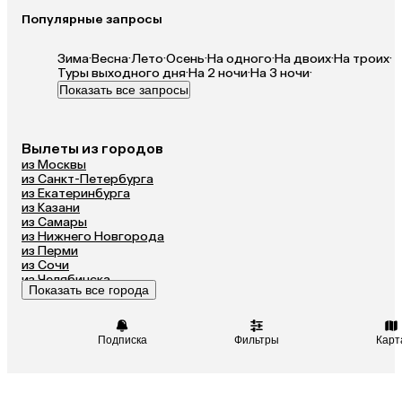
Популярные запросы
Зима
·
Весна
·
Лето
·
Осень
·
На одного
·
На двоих
·
На троих
·
Туры выходного дня
·
На 2 ночи
·
На 3 ночи
·
Показать все запросы
Вылеты из городов
из Москвы
из Санкт-Петербурга
из Екатеринбурга
из Казани
из Самары
из Нижнего Новгорода
из Перми
из Сочи
из Челябинска
Показать все города
из Омска
Подписка
Фильтры
Карт