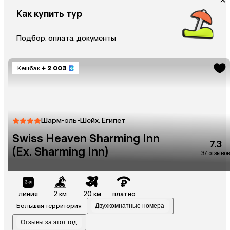
Как купить тур
Подбор, оплата, документы
Кешбэк
+ 2 003
Шарм-эль-Шейх, Египет
Swiss Heaven Sharming Inn
7.3
(Ex. Sharming Inn)
37 отзывов
линия
2 км
20 км
платно
Большая территория
Двухкомнатные номера
Отзывы за этот год