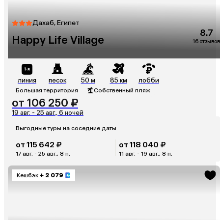
Дахаб, Египет
8.7
Happy Life Village
16 отзывов
линия
песок
50 м
85 км
лобби
Большая территория
Собственный пляж
от 106 250 ₽
19 авг. - 25 авг., 6 ночей
Выгодные туры на соседние даты
от 115 642 ₽
от 118 040 ₽
17 авг. - 25 авг., 8 н.
11 авг. - 19 авг., 8 н.
Кешбэк
+ 2 079