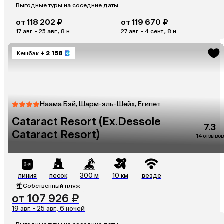
Выгодные туры на соседние даты
от 118 202 ₽
от 119 670 ₽
17 авг. - 25 авг., 8 н.
27 авг. - 4 сент., 8 н.
Кешбэк
+ 2 158
Наама Бэй, Шарм-эль-Шейх, Египет
Cataract Resort (Ex.Dessole
7.3
Cataract Resort)
14 отзывов
линия
песок
300 м
10 км
везде
Собственный пляж
от 107 926 ₽
19 авг. - 25 авг., 6 ночей