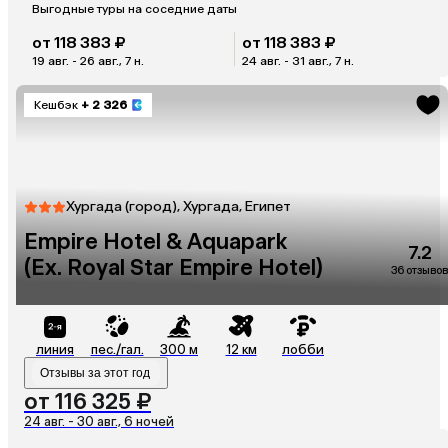
Выгодные туры на соседние даты
от 118 383 ₽
от 118 383 ₽
19 авг. - 26 авг., 7 н.
24 авг. - 31 авг., 7 н.
Кешбэк
+ 2 326
Хургада (город), Хургада, Египет
Empire Hotel & Aquapark
7.2
(Ex. Royal Star Empire Hotel)
36 отзывов
линия
пес./гал.
300 м
12 км
лобби
Отзывы за этот год
от 116 325 ₽
24 авг. - 30 авг., 6 ночей