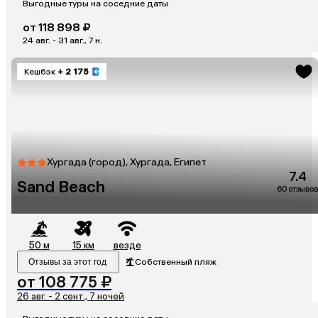
Выгодные туры на соседние даты
от 118 898 ₽
24 авг. - 31 авг., 7 н.
Кешбэк
+ 2 175
Хургада (город), Хургада, Египет
7.4
Sand Beach
60 отзывов
50 м
15 км
везде
Отзывы за этот год
Собственный пляж
от 108 775 ₽
26 авг. - 2 сент., 7 ночей