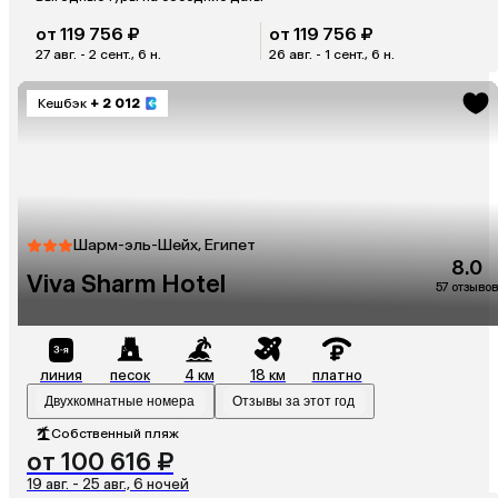
от 119 756 ₽
от 119 756 ₽
27 авг. - 2 сент., 6 н.
26 авг. - 1 сент., 6 н.
Кешбэк
+ 2 012
Шарм-эль-Шейх, Египет
8.0
Viva Sharm Hotel
57 отзывов
линия
песок
4 км
18 км
платно
Двухкомнатные номера
Отзывы за этот год
Собственный пляж
от 100 616 ₽
19 авг. - 25 авг., 6 ночей