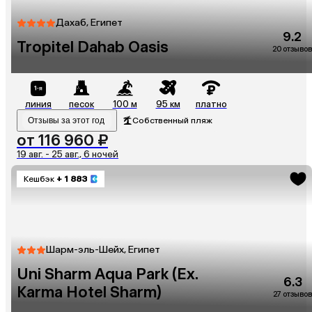
Дахаб, Египет
9.2
Tropitel Dahab Oasis
20 отзывов
линия
песок
100 м
95 км
платно
Отзывы за этот год
Собственный пляж
от 116 960 ₽
19 авг. - 25 авг., 6 ночей
Кешбэк
+ 1 883
Шарм-эль-Шейх, Египет
Uni Sharm Aqua Park (Ex.
6.3
Karma Hotel Sharm)
27 отзывов