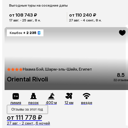
Выгодные туры на соседние даты
от 108 743 ₽
от 110 240 ₽
17 авг. - 25 авг., 8 н.
27 авг. - 4 сент., 8 н.
Кешбэк
+ 2 235
Наама Бэй, Шарм-эль-Шейх, Египет
8.5
Oriental Rivoli
32 отзыва
линия
песок
400 м
12 км
везде
Отзывы за этот год
от 111 778 ₽
27 авг. - 2 сент., 6 ночей