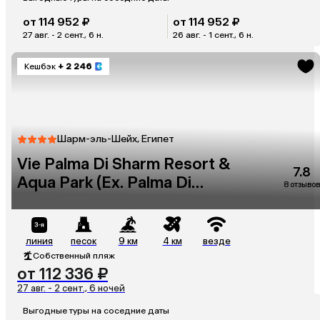
от 114 952 ₽
от 114 952 ₽
27 авг. - 2 сент., 6 н.
26 авг. - 1 сент., 6 н.
Кешбэк
+ 2 246
Шарм-эль-Шейх, Египет
Vie Palma Di Sharm Resort &
7.8
Aqua Park (Ex. Palma Di
8 отзывов
Sharm)
линия
песок
9 км
4 км
везде
Собственный пляж
от 112 336 ₽
27 авг. - 2 сент., 6 ночей
Выгодные туры на соседние даты