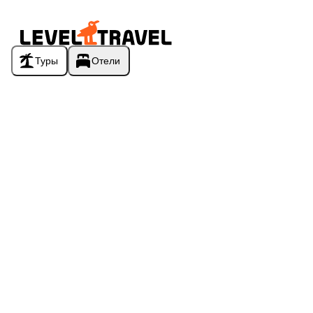
Туры
Отели