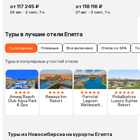
от 117 245 ₽
от 118 116 ₽
26 авг. - 2 сент., 7 н.
27 авг. - 3 сент., 7 н.
Туры в лучшие отели Египта
Популярные
Пляжные
Все включено
Отели со SPA
То
Туры в популярные у гостей отели
★
★
★
★
★
★
★
★
★
★
★
★
★
★
★
★
★
★
Amwaj Beach
Rewaya Inn
Parrotel
Pickalbatros
Club Aqua Park
Resort
Lagoon
Luxury Suites
& Spa
Waterpark
Resort
Resort
Туры из Новосибирска на курорты Египта