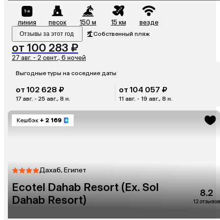
линия
песок
150 м
15 км
везде
Отзывы за этот год
Собственный пляж
от 100 283 ₽
27 авг. - 2 сент., 6 ночей
Выгодные туры на соседние даты
от 102 628 ₽
от 104 057 ₽
17 авг. - 25 авг., 8 н.
11 авг. - 19 авг., 8 н.
Кешбэк
+ 2 169
Дахаб, Египет
Ecotel Dahab Resort (Ex. Sol
8.2
Dahab Resort)
12 отзывов