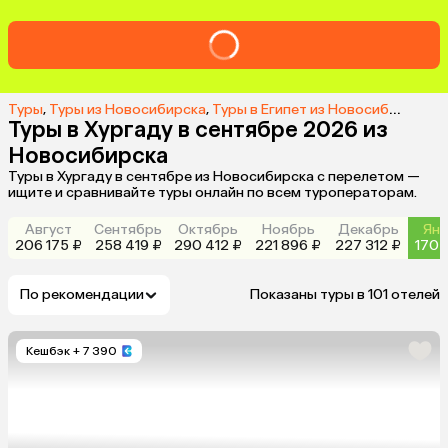
Туры
,
Туры из Новосибирска
,
Туры в Египет из Новосибирска
,
Т
Туры в Хургаду в сентябре 2026 из
Новосибирска
Туры в Хургаду в сентябре из Новосибирска с перелетом —
ищите и сравнивайте туры онлайн по всем туроператорам.
Август
Сентябрь
Октябрь
Ноябрь
Декабрь
Янв
206 175 ₽
258 419 ₽
290 412 ₽
221 896 ₽
227 312 ₽
170 
По рекомендации
Показаны туры в 101 отелей
Кешбэк
+ 7 390