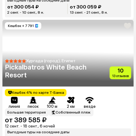
Выгодные туры на соседние даты
от 300 054 ₽
от 300 059 ₽
2 сент. - 10 сент., 8 н.
13 сент. - 21 сент., 8 н.
Кешбэк
+ 7 791
Хургада (город), Египет
Pickalbatros White Beach
10
Resort
13 отзывов
Кешбэк 4% по карте Т-Банка
линия
песок
100 м
2 км
везде
Большая территория
Собственный пляж
от 389 585 ₽
12 сент. - 18 сент., 6 ночей
Выгодные туры на соседние даты