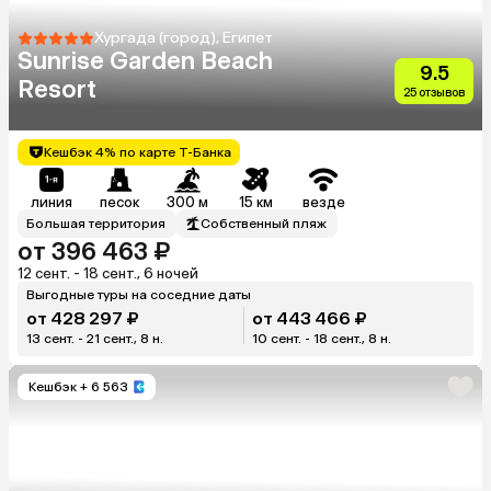
Хургада (город), Египет
Sunrise Garden Beach
9.5
Resort
25 отзывов
Кешбэк 4% по карте Т-Банка
линия
песок
300 м
15 км
везде
Большая территория
Собственный пляж
от 396 463 ₽
12 сент. - 18 сент., 6 ночей
Выгодные туры на соседние даты
от 428 297 ₽
от 443 466 ₽
13 сент. - 21 сент., 8 н.
10 сент. - 18 сент., 8 н.
Кешбэк
+ 6 563