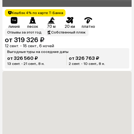
Aqua Park Resort)
Кешбэк 4% по карте Т-Банка
линия
песок
70 м
20 км
платно
Отзывы за этот год
Собственный пляж
от 319 326 ₽
12 сент. - 18 сент., 6 ночей
Выгодные туры на соседние даты
от 326 560 ₽
от 326 763 ₽
13 сент. - 21 сент., 8 н.
2 сент. - 10 сент., 8 н.