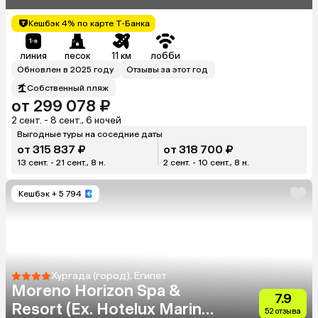
Кешбэк 4% по карте Т-Банка
линия
песок
11 км
лобби
Обновлен в 2025 году
Отзывы за этот год
Собственный пляж
от 299 078 ₽
2 сент. - 8 сент., 6 ночей
Выгодные туры на соседние даты
от 315 837 ₽
от 318 700 ₽
13 сент. - 21 сент., 8 н.
2 сент. - 10 сент., 8 н.
Кешбэк
+ 5 794
Хургада (город), Египет
Moreno Horizon Spa &
7.9
Resort (Ex. Hotelux Marina
52 отзыва