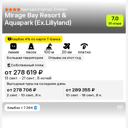
Хургада (город), Египет
Mirage Bay Resort &
7.0
Aquapark (Ex.Lillyland)
81 отзыв
Кешбэк 4% по карте Т-Банка
линия
песок
100 м
20 км
платно
Большая территория
Отзывы за этот год
Собственный пляж
от 278 619 ₽
13 сент. - 21 сент., 8 ночей
Выгодные туры на соседние даты
от 278 706 ₽
от 289 355 ₽
2 сент. - 10 сент., 8 н.
10 сент. - 18 сент., 8 н.
Кешбэк
+ 7 264