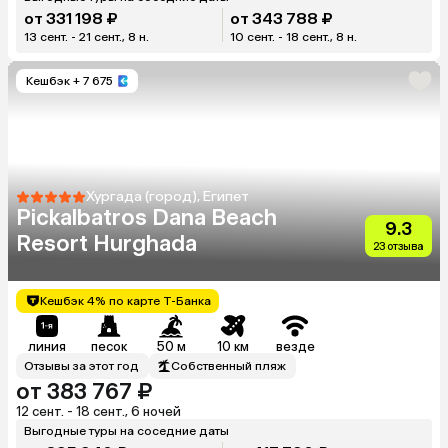
от 331 198 ₽
от 343 788 ₽
13 сент. - 21 сент., 8 н.
10 сент. - 18 сент., 8 н.
Кешбэк
+ 7 675
Хургада (город), Египет
Pickalbatros Dana Beach
9.3
Resort Hurghada
23 отзыва
Кешбэк 4% по карте Т-Банка
линия
песок
50 м
10 км
везде
Отзывы за этот год
Собственный пляж
от 383 767 ₽
12 сент. - 18 сент., 6 ночей
Выгодные туры на соседние даты