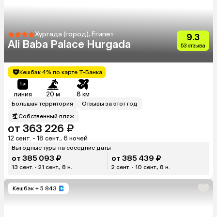
Хургада (город), Египет
9.3
Ali Baba Palace Hurgada
53 отзыва
Кешбэк 4% по карте Т-Банка
линия
20 м
8 км
Большая территория
Отзывы за этот год
Собственный пляж
от 363 226 ₽
12 сент. - 18 сент., 6 ночей
Выгодные туры на соседние даты
от 385 093 ₽
от 385 439 ₽
13 сент. - 21 сент., 8 н.
2 сент. - 10 сент., 8 н.
Кешбэк
+ 5 843