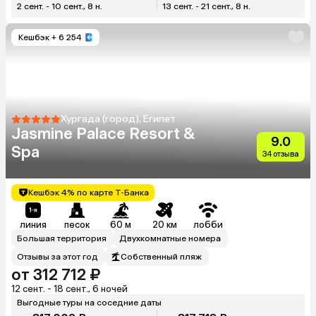
2 сент. - 10 сент., 8 н.
13 сент. - 21 сент., 8 н.
Кешбэк
+ 6 254
Хургада (город), Египет
Jasmine Palace Resort &
9.0
Spa
34 отзыва
Кешбэк 4% по карте Т-Банка
линия
песок
60 м
20 км
лобби
Большая территория
Двухкомнатные номера
Отзывы за этот год
Собственный пляж
от 312 712 ₽
12 сент. - 18 сент., 6 ночей
Выгодные туры на соседние даты