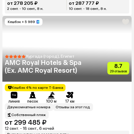
от 278 205 ₽
от 287 777 ₽
2 сент. - 10 сент., 8 н.
10 сент. - 18 сент., 8 н.
Кешбэк
+ 5 989
Хургада (город), Египет
AMC Royal Hotels & Spa
8.7
(Ex. AMC Royal Resort)
29 отзывов
Кешбэк 4% по карте Т-Банка
линия
песок
100 м
17 км
Двухкомнатные номера
Отзывы за этот год
Собственный пляж
от 299 485 ₽
12 сент. - 18 сент., 6 ночей