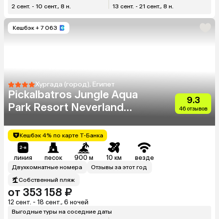
2 сент. - 10 сент., 8 н.
13 сент. - 21 сент., 8 н.
Кешбэк
+ 7 063
Хургада (город), Египет
Pickalbatros Jungle Aqua
9.3
Park Resort Neverland
46 отзывов
Hurghada
Кешбэк 4% по карте Т-Банка
линия
песок
900 м
10 км
везде
Двухкомнатные номера
Отзывы за этот год
Собственный пляж
от 353 158 ₽
12 сент. - 18 сент., 6 ночей
Выгодные туры на соседние даты