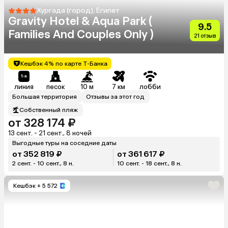
Хургада (город), Египет
Gravity Hotel & Aqua Park (
9.5
Families And Couples Only )
21 отзыв
Кешбэк 4% по карте Т-Банка
линия
песок
10 м
7 км
лобби
Большая территория
Отзывы за этот год
Собственный пляж
от 328 174 ₽
13 сент. - 21 сент., 8 ночей
Выгодные туры на соседние даты
от 352 819 ₽
от 361 617 ₽
2 сент. - 10 сент., 8 н.
10 сент. - 18 сент., 8 н.
Кешбэк
+ 5 572