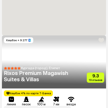
Кешбэк
+ 9 277
Хургада (город), Египет
Rixos Premium Magawish
9.3
Suites & Villas
19 отзывов
Кешбэк 4% по карте Т-Банка
линия
песок
100 м
7 км
везде