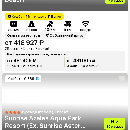
17 отзывов
Кешбэк 4% по карте Т-Банка
линия
песок
400 м
5 км
везде
Отзывы за этот год
Собственный пляж
от 418 927 ₽
28 сент. - 5 окт., 7 ночей
Выгодные туры на соседние даты
от 481 405 ₽
от 431 005 ₽
13 сент. - 21 сент., 8 н.
3 сент. - 10 сент., 7 н.
Кешбэк
+ 6 386
Хургада (город), Египет
Sunrise Azalea Aqua Park
9.7
Resort (Ex. Sunrise Aster
30 отзывов