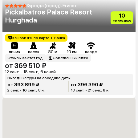
Хургада (город), Египет
Pickalbatros Palace Resort
10
Hurghada
26 отзывов
Кешбэк 4% по карте Т-Банка
линия
песок
50 м
10 км
везде
Отзывы за этот год
Собственный пляж
от 369 510 ₽
12 сент. - 18 сент., 6 ночей
Выгодные туры на соседние даты
от 393 899 ₽
от 396 390 ₽
2 сент. - 10 сент., 8 н.
13 сент. - 21 сент., 8 н.