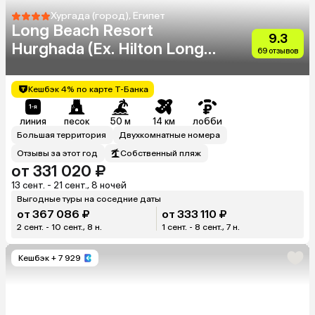
Хургада (город), Египет
Long Beach Resort
9.3
Hurghada (Ex. Hilton Long
69 отзывов
Beach Resort)
Кешбэк 4% по карте Т-Банка
линия
песок
50 м
14 км
лобби
Большая территория
Двухкомнатные номера
Отзывы за этот год
Собственный пляж
от 331 020 ₽
13 сент. - 21 сент., 8 ночей
Выгодные туры на соседние даты
от 367 086 ₽
от 333 110 ₽
2 сент. - 10 сент., 8 н.
1 сент. - 8 сент., 7 н.
Кешбэк
+ 7 929