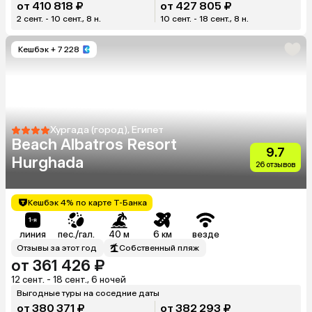
от 410 818 ₽
от 427 805 ₽
2 сент. - 10 сент., 8 н.
10 сент. - 18 сент., 8 н.
Кешбэк
+ 7 228
Хургада (город), Египет
Beach Albatros Resort
9.7
Hurghada
26 отзывов
Кешбэк 4% по карте Т-Банка
линия
пес./гал.
40 м
6 км
везде
Отзывы за этот год
Собственный пляж
от 361 426 ₽
12 сент. - 18 сент., 6 ночей
Выгодные туры на соседние даты
от 380 371 ₽
от 382 293 ₽