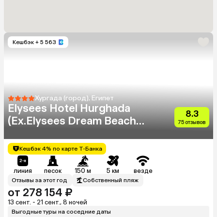
Кешбэк
+ 5 563
Хургада (город), Египет
Elysees Hotel Hurghada
8.3
(Ex.Elysees Dream Beach
75 отзывов
Hotel Hurghada)
Кешбэк 4% по карте Т-Банка
линия
песок
150 м
5 км
везде
Отзывы за этот год
Собственный пляж
от 278 154 ₽
13 сент. - 21 сент., 8 ночей
Выгодные туры на соседние даты