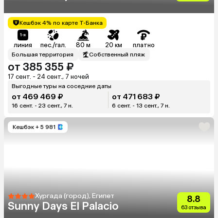
Кешбэк 4% по карте Т-Банка
линия
пес./гал.
80 м
20 км
платно
Большая территория
Собственный пляж
от 385 355 ₽
17 сент. - 24 сент., 7 ночей
Выгодные туры на соседние даты
от 469 469 ₽
от 471 683 ₽
16 сент. - 23 сент., 7 н.
6 сент. - 13 сент., 7 н.
Кешбэк
+ 5 981
Хургада (город), Египет
8.8
Sunny Days El Palacio
63 отзыва