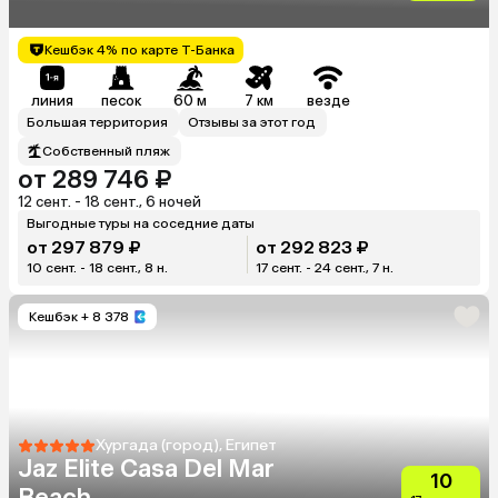
Beach)
Кешбэк 4% по карте Т-Банка
линия
песок
60 м
7 км
везде
Большая территория
Отзывы за этот год
Собственный пляж
от 289 746 ₽
12 сент. - 18 сент., 6 ночей
Выгодные туры на соседние даты
от 297 879 ₽
от 292 823 ₽
10 сент. - 18 сент., 8 н.
17 сент. - 24 сент., 7 н.
Кешбэк
+ 8 378
Хургада (город), Египет
Jaz Elite Casa Del Mar
10
Beach