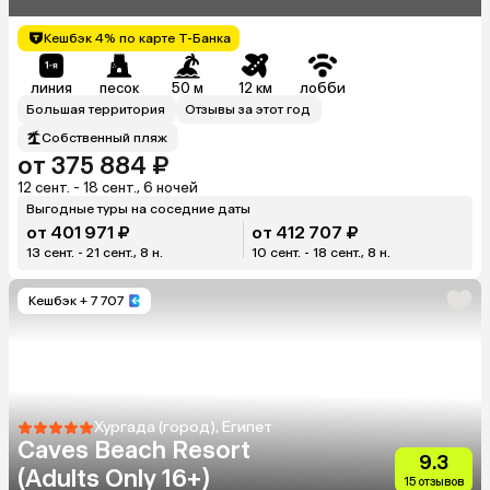
Кешбэк 4% по карте Т-Банка
линия
песок
50 м
12 км
лобби
Большая территория
Отзывы за этот год
Собственный пляж
от 375 884 ₽
12 сент. - 18 сент., 6 ночей
Выгодные туры на соседние даты
от 401 971 ₽
от 412 707 ₽
13 сент. - 21 сент., 8 н.
10 сент. - 18 сент., 8 н.
Кешбэк
+ 7 707
Хургада (город), Египет
Caves Beach Resort
9.3
(Adults Only 16+)
15 отзывов