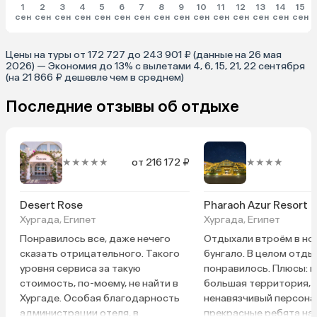
1
2
3
4
5
6
7
8
9
10
11
12
13
14
15
сен
сен
сен
сен
сен
сен
сен
сен
сен
сен
сен
сен
сен
сен
сен
Цены на туры от 172 727 до 243 901 ₽ (данные на 26 мая
2026) — Экономия до 13% с вылетами 4, 6, 15, 21, 22 сентября
(на 21 866 ₽ дешевле чем в среднем)
Последние отзывы об отдыхе
★★★★★
от 216 172 ₽
★★★★
Desert Rose
Pharaoh Azur Resort
Хургада, Египет
Хургада, Египет
Понравилось все, даже нечего
Отдыхали втроём в но
сказать отрицательного. Такого
бунгало. В целом отдых
уровня сервиса за такую
понравилось. Плюсы: 
стоимость, по-моему, не найти в
большая территория,
Хургаде. Особая благодарность
ненавязчивый персона
администрации отеля, в
прекрасные ребята на