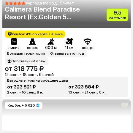
Хургада (город), Египет
Calimera Blend Paradise
9.5
Resort (Ex.Golden 5
20 отзывов
Paradise Hotel & Beach
Resort)
Кешбэк 4% по карте Т-Банка
линия
песок
600 м
11 км
везде
Большая территория
Отзывы за этот год
Собственный пляж
от 318 775 ₽
12 сент. - 18 сент., 6 ночей
Выгодные туры на соседние даты
от 323 821 ₽
от 323 884 ₽
2 сент. - 10 сент., 8 н.
13 сент. - 21 сент., 8 н.
Кешбэк
+ 6 620