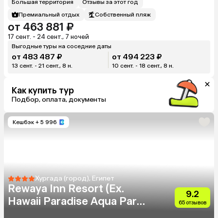
Большая территория
Отзывы за этот год
Премиальный отдых
Собственный пляж
от 463 881 ₽
17 сент. - 24 сент., 7 ночей
Выгодные туры на соседние даты
от 483 487 ₽
от 494 223 ₽
13 сент. - 21 сент., 8 н.
10 сент. - 18 сент., 8 н.
Как купить тур
Подбор, оплата, документы
Кешбэк
+ 5 996
Хургада (город), Египет
Rewaya Inn Resort (Ex.
9.2
Hawaii Paradise Aqua Park
65 отзывов
Resort)