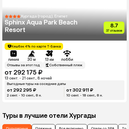
Хургада (город), Египет
Sphinx Aqua Park Beach
8.7
Resort
37 отзывов
Кешбэк 4% по карте Т-Банка
линия
30 м
13 км
лобби
Отзывы за этот год
Собственный пляж
от 292 175 ₽
13 сент. - 21 сент., 8 ночей
Выгодные туры на соседние даты
от 292 295 ₽
от 302 911 ₽
2 сент. - 10 сент., 8 н.
10 сент. - 18 сент., 8 н.
Туры в лучшие отели Хургады
Популярные
Пляжные
Все включено
Отели со SPA
Тол