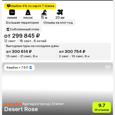
Кешбэк 4% по карте Т-Банка
линия
песок
15 м
20 км
Большая территория
Отзывы за этот год
Собственный пляж
от 299 845 ₽
12 сент. - 18 сент., 6 ночей
Выгодные туры на соседние даты
от 300 614 ₽
от 300 754 ₽
13 сент. - 21 сент., 8 н.
2 сент. - 10 сент., 8 н.
Кешбэк
+ 7 517
Хургада (город), Египет
9.7
Desert Rose
35 отзывов