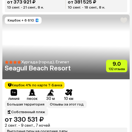
от 373 921 ₽
от 381 525 ₽
13 сент. - 21 сент., 8 н.
10 сент. - 18 сент., 8 н.
Кешбэк
+ 6 610
Хургада (город), Египет
9.0
Seagull Beach Resort
132 отзыва
Кешбэк 4% по карте Т-Банка
линия
песок
30 м
10 км
Большая территория
Отзывы за этот год
Собственный пляж
от 330 531 ₽
2 сент. - 9 сент., 7 ночей
Выгодные туры на соседние даты