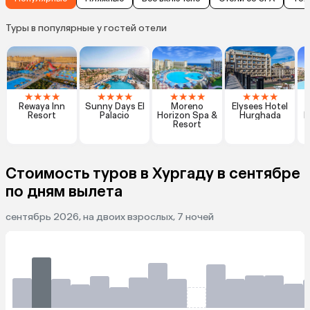
Туры в популярные у гостей отели
★
★
★
★
★
★
★
★
★
★
★
★
★
★
★
★
Rewaya Inn
Sunny Days El
Moreno
Elysees Hotel
Resort
Palacio
Horizon Spa &
Hurghada
P
Resort
Стоимость туров в Хургаду в сентябре
по дням вылета
сентябрь 2026, на двоих взрослых, 7 ночей