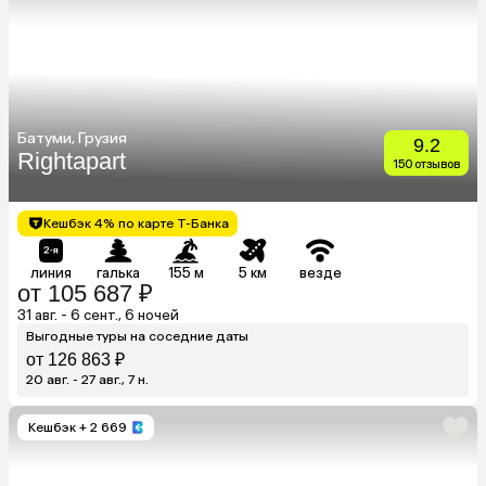
Батуми, Грузия
9.2
Rightapart
150 отзывов
Кешбэк 4% по карте Т-Банка
линия
галька
155 м
5 км
везде
от 105 687 ₽
31 авг. - 6 сент., 6 ночей
Выгодные туры на соседние даты
от 126 863 ₽
20 авг. - 27 авг., 7 н.
Кешбэк
+ 2 669