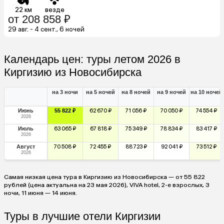
22 км
везде
от 208 858 ₽
29 авг. - 4 сент., 6 ночей
Календарь цен: туры летом 2026 в
Киргизию из Новосибирска
на 3 ночи
на 5 ночей
на 8 ночей
на 9 ночей
на 10 ночей
Июнь
55 822 ₽
62 670 ₽
71 056 ₽
70 050 ₽
74 554 ₽
2026
Июль
63 065 ₽
67 818 ₽
75 349 ₽
78 834 ₽
83 417 ₽
2026
Август
70 508 ₽
72 455 ₽
88 723 ₽
92 041 ₽
73 512 ₽
2026
Самая низкая цена тура в Киргизию из Новосибирска — от 55 822
рублей (цена актуальна на 23 мая 2026), VIVA hotel, 2-е взрослых, 3
ночи, 11 июня — 14 июня.
Туры в лучшие отели Киргизии