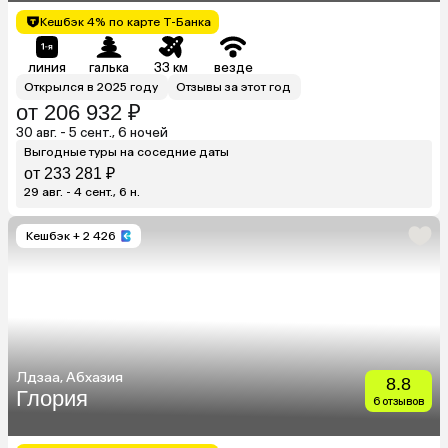
Кешбэк 4% по карте Т-Банка
линия
галька
33 км
везде
Открылся в 2025 году
Отзывы за этот год
от 206 932 ₽
30 авг. - 5 сент., 6 ночей
Выгодные туры на соседние даты
от 233 281 ₽
29 авг. - 4 сент., 6 н.
Кешбэк
+ 2 426
Лдзаа, Абхазия
8.8
Глория
6 отзывов