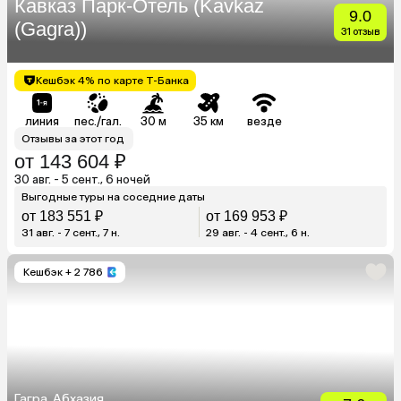
Кавказ Парк-Отель (Kavkaz
9.0
(Gagra))
31 отзыв
Кешбэк 4% по карте Т-Банка
линия
пес./гал.
30 м
35 км
везде
Отзывы за этот год
от 143 604 ₽
30 авг. - 5 сент., 6 ночей
Выгодные туры на соседние даты
от 183 551 ₽
от 169 953 ₽
31 авг. - 7 сент., 7 н.
29 авг. - 4 сент., 6 н.
Кешбэк
+ 2 786
Гагра, Абхазия