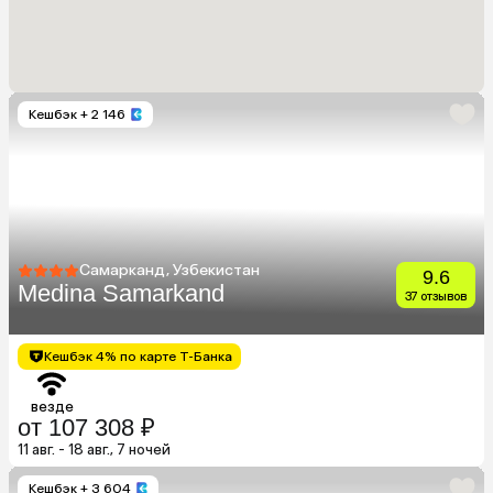
Кешбэк
+ 2 146
Самарканд, Узбекистан
9.6
Medina Samarkand
37 отзывов
Кешбэк 4% по карте Т-Банка
везде
от 107 308 ₽
11 авг. - 18 авг., 7 ночей
Кешбэк
+ 3 604