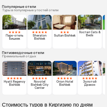
Популярные отели
Туры в популярные у гостей отели
★
★
★
★
★
★
★
★
★
★
★
★
Хостел Cats &
Beds
Парк-отель
Sheraton
Sultan Bishkek
Бишкек
Bishkek
Пятизвездочные отели
Премиальный отдых
★
★
★
★
★
★
★
★
★
★
★
★
★
★
★
★
★
★
★
★
Hyatt Regency
Novotel
Orion Hotel
Золотой
Bishkek
Bishkek City
Bishkek
Дракон
Center
Стоимость туров в Киргизию по дням