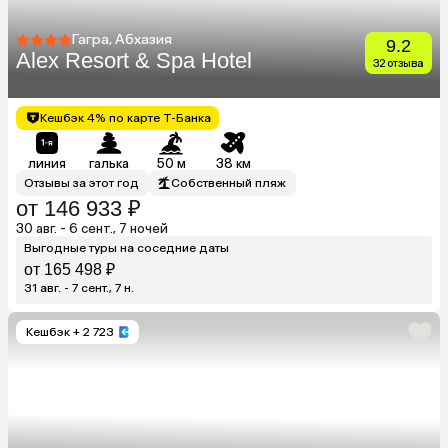
Гагра, Абхазия
9.2
Alex Resort & Spa Hotel
32 отзыва
Кешбэк 4% по карте Т-Банка
линия
галька
50 м
38 км
Отзывы за этот год
Собственный пляж
от 146 933 ₽
30 авг. - 6 сент., 7 ночей
Выгодные туры на соседние даты
от 165 498 ₽
31 авг. - 7 сент., 7 н.
Кешбэк
+ 2 723