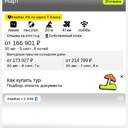
Нарт
25 отзывов
Кешбэк 4% по карте Т-Банка
линия
пес./гал.
20 м
41 км
лобби
Отзывы за этот год
Собственный пляж
от 166 901 ₽
30 авг. - 5 сент., 6 ночей
Выгодные туры на соседние даты
от 173 027 ₽
от 214 799 ₽
30 авг. - 6 сент., 7 н.
30 авг. - 7 сент., 8 н.
Как купить тур
Подбор, оплата, документы
Кешбэк
+ 2 938