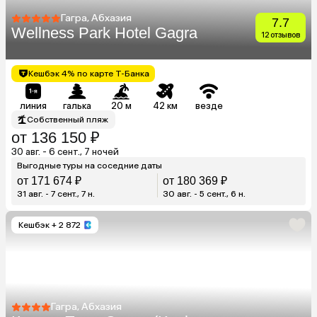
Гагра, Абхазия
7.7
Wellness Park Hotel Gagra
12 отзывов
Кешбэк 4% по карте Т-Банка
линия
галька
20 м
42 км
везде
Собственный пляж
от 136 150 ₽
30 авг. - 6 сент., 7 ночей
Выгодные туры на соседние даты
от 171 674 ₽
от 180 369 ₽
31 авг. - 7 сент., 7 н.
30 авг. - 5 сент., 6 н.
Кешбэк
+ 2 872
Гагра, Абхазия