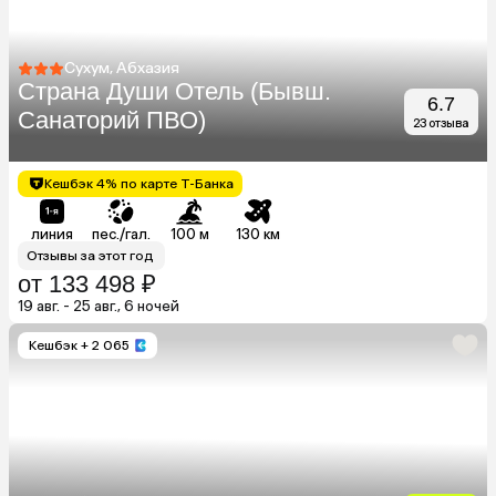
Сухум, Абхазия
Страна Души Отель (Бывш.
6.7
Санаторий ПВО)
23 отзыва
Кешбэк 4% по карте Т-Банка
линия
пес./гал.
100 м
130 км
Отзывы за этот год
от 133 498 ₽
19 авг. - 25 авг., 6 ночей
Кешбэк
+ 2 065