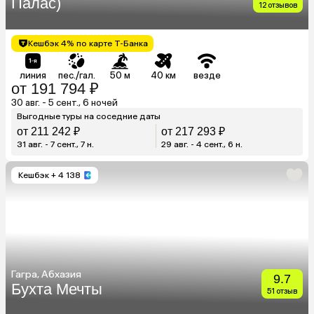
Палас)
12 отзывов
Кешбэк 4% по карте Т-Банка
линия
пес./гал.
50 м
40 км
везде
от 191 794 ₽
30 авг. - 5 сент., 6 ночей
Выгодные туры на соседние даты
от 211 242 ₽
от 217 293 ₽
31 авг. - 7 сент., 7 н.
29 авг. - 4 сент., 6 н.
Кешбэк
+ 4 138
Гагра, Абхазия
9.7
Бухта Мечты
51 отзыв