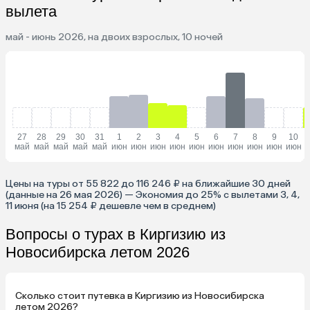
вылета
май - июнь 2026, на двоих взрослых, 10 ночей
27
28
29
30
31
1
2
3
4
5
6
7
8
9
10
май
май
май
май
май
июн
июн
июн
июн
июн
июн
июн
июн
июн
июн
Цены на туры от 55 822 до 116 246 ₽ на ближайшие 30 дней
(данные на 26 мая 2026) — Экономия до 25% с вылетами 3, 4,
11 июня (на 15 254 ₽ дешевле чем в среднем)
Вопросы о турах в Киргизию из
Новосибирска летом 2026
Сколько стоит путевка в Киргизию из Новосибирска
летом 2026?