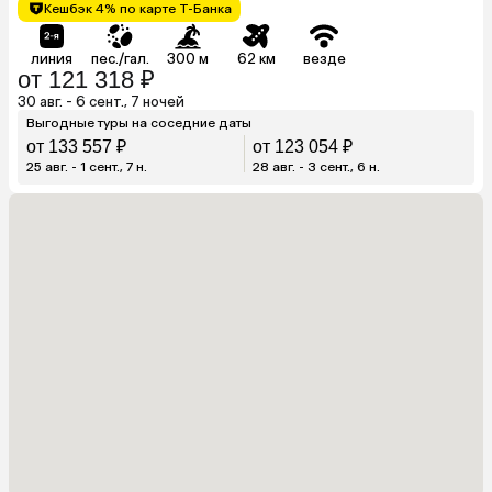
Кешбэк 4% по карте Т-Банка
линия
пес./гал.
300 м
62 км
везде
от 121 318 ₽
30 авг. - 6 сент., 7 ночей
Выгодные туры на соседние даты
от 133 557 ₽
от 123 054 ₽
25 авг. - 1 сент., 7 н.
28 авг. - 3 сент., 6 н.