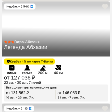
Кешбэк
+ 2 540
Гагра, Абхазия
Легенда Абхазии
Кешбэк 4% по карте Т-Банка
линия
галька
200 м
40 км
от 127 036 ₽
23 авг. - 30 авг., 7 ночей
Выгодные туры на соседние даты
от 131 562 ₽
от 146 053 ₽
16 авг. - 23 авг., 7 н.
31 авг. - 7 сент., 7 н.
Кешбэк
+ 2 113