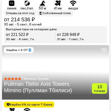
линия
пес./гал.
50 м
41 км
везде
Отзывы за этот год
Собственный пляж
от 214 536 ₽
30 авг. - 5 сент., 6 ночей
Выгодные туры на соседние даты
от 221 522 ₽
от 228 948 ₽
30 авг. - 6 сент., 7 н.
31 авг. - 7 сент., 7 н.
Кешбэк
+ 4 177
Тбилиси, Грузия
Pullman Tbilisi Axis Towers
10
Mimino (Пуллман Тбилиси)
3 отзыва
Кешбэк 4% по карте Т-Банка