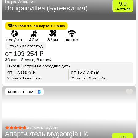
Гагра, Абхазия
9.9
Bougainvillea (Бугенвилия)
74 отзыва
Кешбэк 4% по карте Т-Банка
пес./гал.
40 м
32 км
везде
Отзывы за этот год
от 103 254 ₽
30 авг. - 5 сент., 6 ночей
Выгодные туры на соседние даты
от 123 805 ₽
от 127 785 ₽
25 авг. - 1 сент., 7 н.
23 авг. - 30 авг., 7 н.
Кешбэк
+ 2 634
Батуми, Грузия
Апарт-Отель Mygeorgia Llc
10