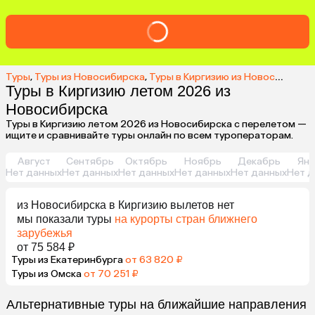
Туры
,
Туры из Новосибирска
,
Туры в Киргизию из Новосибирска
Туры в Киргизию летом 2026 из
Новосибирска
Туры в Киргизию летом 2026 из Новосибирска с перелетом —
ищите и сравнивайте туры онлайн по всем туроператорам.
Август
Сентябрь
Октябрь
Ноябрь
Декабрь
Янв
Нет данных
Нет данных
Нет данных
Нет данных
Нет данных
Нет д
из
Новосибирска
в Киргизию
вылетов нет
мы показали туры
на курорты стран ближнего
зарубежья
от 75 584 ₽
Туры из Екатеринбурга
от 63 820 ₽
Туры из Омска
от 70 251 ₽
Альтернативные туры на ближайшие направления