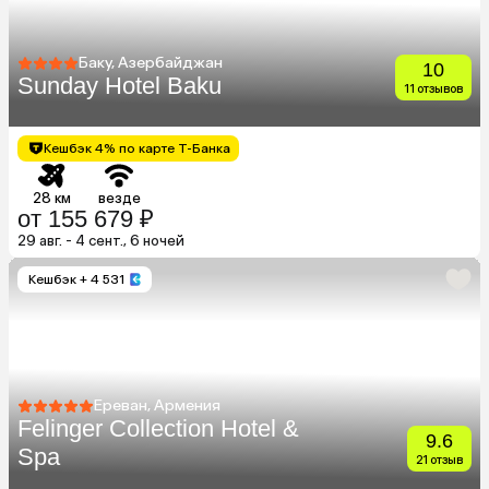
Баку, Азербайджан
10
Sunday Hotel Baku
11 отзывов
Кешбэк 4% по карте Т-Банка
28 км
везде
от 155 679 ₽
29 авг. - 4 сент., 6 ночей
Кешбэк
+ 4 531
Ереван, Армения
Felinger Collection Hotel &
9.6
Spa
21 отзыв