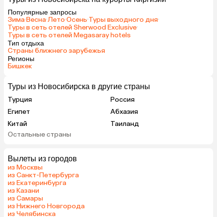
Популярные запросы
Зима
·
Весна
·
Лето
·
Осень
·
Туры выходного дня
·
Туры в сеть отелей Sherwood Exclusive
·
Туры в сеть отелей Megasaray hotels
Тип отдыха
Страны ближнего зарубежья
Регионы
Бишкек
Туры из Новосибирска в другие страны
Турция
Россия
Египет
Абхазия
Китай
Таиланд
Остальные страны
Вьетнам
ОАЭ
Мальдивы
Грузия
Вылеты из городов
Армения
Казахстан
из Москвы
Шри-Ланка
Узбекистан
из Санкт-Петербурга
из Екатеринбурга
Азербайджан
Сербия
из Казани
Катар
Гонконг
из Самары
из Нижнего Новгорода
Саудовская Аравия
Венгрия
из Челябинска