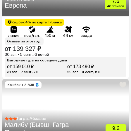
7.6
Европа
46 отзывов
Кешбэк 4% по карте Т-Банка
линия
пес./гал.
150 м
44 км
везде
Отзывы за этот год
от 139 327 ₽
30 авг. - 5 сент., 6 ночей
Выгодные туры на соседние даты
от 159 010 ₽
от 173 490 ₽
31 авг. - 7 сент., 7 н.
29 авг. - 4 сент., 6 н.
Кешбэк
+ 3 835
Гагра, Абхазия
Малибу (Бывш. Гагра
9.2