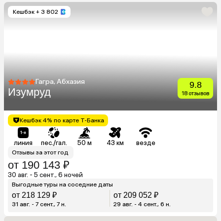
Кешбэк
+ 3 802
Гагра, Абхазия
9.8
Изумруд
18 отзывов
Кешбэк 4% по карте Т-Банка
линия
пес./гал.
50 м
43 км
везде
Отзывы за этот год
от 190 143 ₽
30 авг. - 5 сент., 6 ночей
Выгодные туры на соседние даты
от 218 129 ₽
от 209 052 ₽
31 авг. - 7 сент., 7 н.
29 авг. - 4 сент., 6 н.