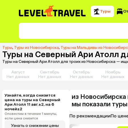
Туры
О
Туры
,
Туры из Новосибирска
,
Туры на Мальдивы из Новосибирс
Туры на Северный Ари Атолл д
Туры на Северный Ари Атолл для троих из Новосибирска — ищи
Август
Сентябрь
Октябрь
Ноябрь
Нет данных
Нет данных
Нет данных
Нет данных
Узнайте, когда снизится
из
Новосибирска
цена на туры на Северный
мы показали туры
Ари Атолл 11 авг.±2, на 6
ночей±2
Оповестим в течение 1 минуты,
По рекомендации
По цен
если цена снизится
Узнать о снижении цены