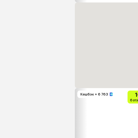
1
Кешбэк
+ 6 763
6 от