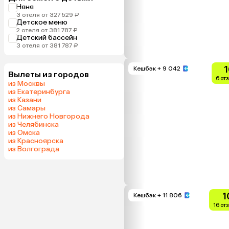
Няня
3 отеля от 327 529 ₽
Детское меню
2 отеля от 381 787 ₽
Детский бассейн
3 отеля от 381 787 ₽
1
Кешбэк
+ 9 042
Вылеты из городов
6 от
из Москвы
из Екатеринбурга
из Казани
из Самары
из Нижнего Новгорода
из Челябинска
из Омска
из Красноярска
из Волгограда
1
Кешбэк
+ 11 806
16 от