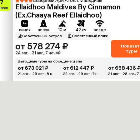
Северный Ари Атолл, Мальдивы
.7
Ellaidhoo Maldives By Cinnamon
зывов
(Ex.Chaaya Reef Ellaidhoo)
линия
песок
10 м
42 км
везде
Собственный остров
Собственный пляж
от 578 274 ₽
Показат
туры
24 авг. - 31 авг., 7 ночей
Выгодные туры на соседние даты
от 673 021 ₽
от 612 447 ₽
от 658 436 
21 авг. - 29 авг., 8 н.
22 авг. - 29 авг., 7 н.
21 авг. - 28 авг., 7 