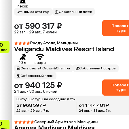
песок
Отзывы за этот год
Собственный пляж
от 590 317 ₽
Показат
туры
22 авг. - 29 авг., 7 ночей
Расду Атолл, Мальдивы
0
Veligandu Maldives Resort Island
зывов
10 м
везде
Сеть отелей Crown&Champa
Собственный остров
Собственный пляж
от 940 125 ₽
Показат
туры
24 авг. - 30 авг., 6 ночей
Выгодные туры на соседние даты
от 968 597 ₽
от 1 144 481 ₽
22 авг. - 29 авг., 7 н.
24 авг. - 31 авг., 7 н.
Северный Ари Атолл, Мальдивы
0
Ananea Madivaru Maldives
зывов