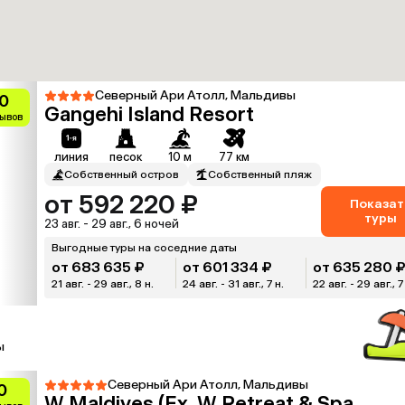
Северный Ари Атолл, Мальдивы
0
Gangehi Island Resort
зывов
линия
песок
10 м
77 км
Собственный остров
Собственный пляж
от 592 220 ₽
Показат
туры
23 авг. - 29 авг., 6 ночей
Выгодные туры на соседние даты
от 683 635 ₽
от 601 334 ₽
от 635 280 
21 авг. - 29 авг., 8 н.
24 авг. - 31 авг., 7 н.
22 авг. - 29 авг., 7
ы
Северный Ари Атолл, Мальдивы
0
W Maldives (Ex. W Retreat & Spa