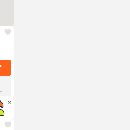
ь
₽
 н.