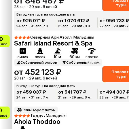
от 848 487 ₽
Показат
туры
23 авг. - 29 авг., 6 ночей
Выгодные туры на соседние даты
от 926 071 ₽
от 1 070 612 ₽
от 956 733 
24 авг. - 31 авг., 7 н.
21 авг. - 29 авг., 8 н.
22 авг. - 29 авг., 7
Северный Ари Атолл, Мальдивы
0
Safari Island Resort & Spa
зывов
линия
песок
10 м
60 км
платно
Собственный остров
Собственный пляж
от 452 123 ₽
Показат
туры
23 авг. - 29 авг., 6 ночей
Выгодные туры на соседние даты
от 459 037 ₽
от 541 787 ₽
от 494 307 
24 авг. - 31 авг., 7 н.
21 авг. - 29 авг., 8 н.
22 авг. - 29 авг., 7
0
Летим Аэрофлотом
Тодду , Мальдивы
зывов
Ahola Thoddoo