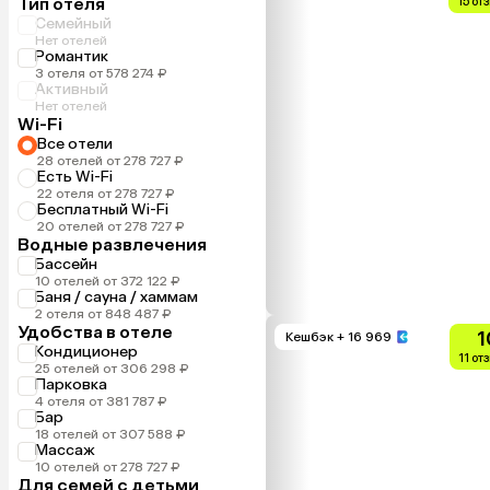
Тип отеля
15 от
Семейный
Нет отелей
Романтик
3 отеля от 578 274 ₽
Активный
Нет отелей
Wi-Fi
Все отели
28 отелей от 278 727 ₽
Есть Wi-Fi
22 отеля от 278 727 ₽
Бесплатный Wi-Fi
20 отелей от 278 727 ₽
Водные развлечения
Бассейн
10 отелей от 372 122 ₽
Баня / сауна / хаммам
2 отеля от 848 487 ₽
Удобства в отеле
1
Кешбэк
+ 16 969
Кондиционер
11 от
25 отелей от 306 298 ₽
Парковка
4 отеля от 381 787 ₽
Бар
18 отелей от 307 588 ₽
Массаж
10 отелей от 278 727 ₽
Для семей с детьми