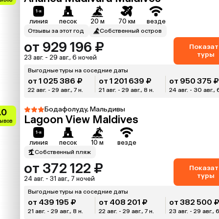
линия
песок
20 м
70 км
везде
Отзывы за этот год
Собственный остров
от 929 196 ₽
Показат
туры
23 авг. - 29 авг., 6 ночей
Выгодные туры на соседние даты
от 1 025 386 ₽
от 1 201 639 ₽
от 950 375 
22 авг. - 29 авг., 7 н.
21 авг. - 29 авг., 8 н.
24 авг. - 30 авг., 
Бодафолуду, Мальдивы
.0
Lagoon View Maldives
зывов
линия
песок
10 м
везде
Собственный пляж
от 372 122 ₽
Показат
туры
24 авг. - 31 авг., 7 ночей
Выгодные туры на соседние даты
от 439 195 ₽
от 408 201 ₽
от 382 500 
21 авг. - 29 авг., 8 н.
22 авг. - 29 авг., 7 н.
23 авг. - 29 авг., 6