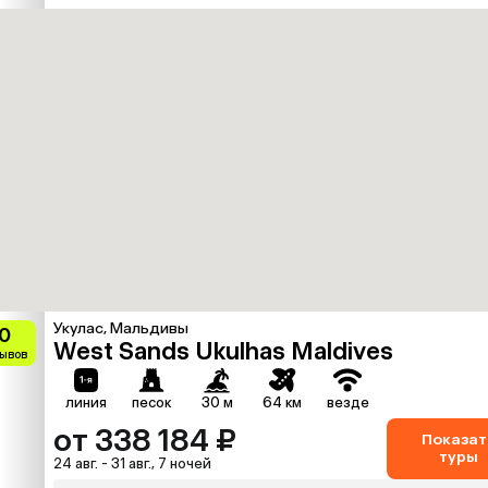
Укулас, Мальдивы
0
West Sands Ukulhas Maldives
зывов
линия
песок
30 м
64 км
везде
от 338 184 ₽
Показат
туры
24 авг. - 31 авг., 7 ночей