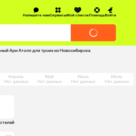
Напишите нам
Сервисы
Мой список
Помощь
Войти
рный Ари Атолл для троих из Новосибирска
Апрель
Май
Июнь
Июль
Нет данных
Нет данных
Нет данных
Нет данных
 отелей