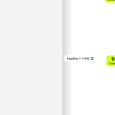
9
Кешбэк
+ 7 442
7 от