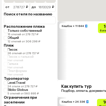
от
₽
до
₽
Поиск отеля по названию
1
Расположение пляжа
Кешбэк
+ 11 844
Только собственный
6 от
15 отелей от 278 727 ₽
Общий
12 отелей от 306 298 ₽
Пляж
Песок
26 отелей от 278 727 ₽
Песок с галькой
Нет отелей
Галька
Нет отелей
Платформа
Нет отелей
Туроператор
Level.Travel
Как купить тур
24 отеля от 278 727 ₽
Biblio Globus
Подбор, оплата, документ
5 отелей от 560 895 ₽
Ограничения при
1
заселении
Кешбэк
+ 24 336