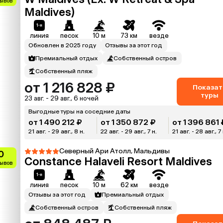
зывов
Maldives)
линия
песок
10 м
73 км
везде
Обновлен в 2025 году
Отзывы за этот год
Премиальный отдых
Собственный остров
Собственный пляж
от 1 216 828 ₽
Показат
туры
23 авг. - 29 авг., 6 ночей
Выгодные туры на соседние даты
от 1 490 212 ₽
от 1 350 872 ₽
от 1 396 861 
21 авг. - 29 авг., 8 н.
22 авг. - 29 авг., 7 н.
21 авг. - 28 авг., 7 
Северный Ари Атолл, Мальдивы
0
Constance Halaveli Resort Maldives
зывов
линия
песок
10 м
62 км
везде
Отзывы за этот год
Премиальный отдых
Собственный остров
Собственный пляж