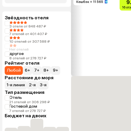
9
Кешбэк
+ 11 565
16 от
Звёздность отеля
3 отеля от 848 487 ₽
7 отелей от 401 407 ₽
10 отелей от 307 588 ₽
Нет отелей
другое
8 отелей от 278 727 ₽
Рейтинг отеля
Любой
6+
7+
8+
9+
Расстояние до моря
1-я линия
2-я
3-я
Тип размещения
Отель
21 отелей от 306 298 ₽
Гостевой дом
7 отелей от 278 727 ₽
Бюджет на двоих