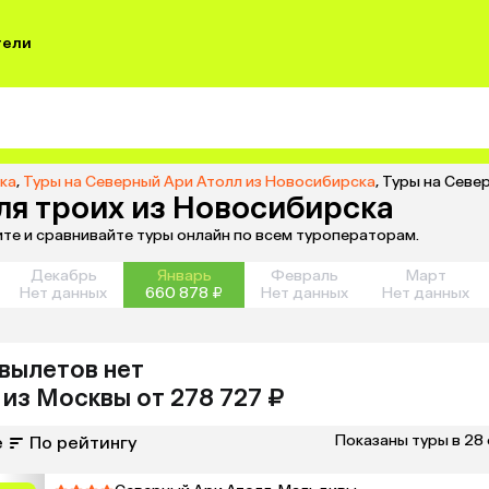
тели
ка
,
Туры на Северный Ари Атолл из Новосибирска
,
Туры на Севе
ля троих из Новосибирска
те и сравнивайте туры онлайн по всем туроператорам.
Декабрь
Январь
Февраль
Март
Нет данных
660 878 ₽
Нет данных
Нет данных
вылетов нет
из
Москвы
от 278 727 ₽
Показаны туры в 28
е
По рейтингу