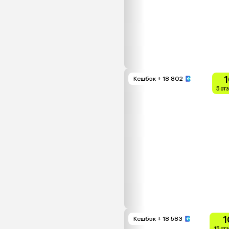
1
Кешбэк
+ 18 802
5 от
1
Кешбэк
+ 18 583
15 от