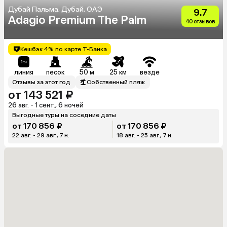
Дубай Пальма, Дубай, ОАЭ
9.7
Adagio Premium The Palm
40 отзывов
Кешбэк 4% по карте Т-Банка
линия
песок
50 м
25 км
везде
Отзывы за этот год
Собственный пляж
от 143 521 ₽
26 авг. - 1 сент., 6 ночей
Выгодные туры на соседние даты
от 170 856 ₽
от 170 856 ₽
22 авг. - 29 авг., 7 н.
18 авг. - 25 авг., 7 н.