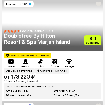
Кешбэк
+ 3 464
Рас-аль-Хайма, ОАЭ
Doubletree By Hilton
9.0
Resort & Spa Marjan Island
30 отзывов
Кешбэк 4% по карте Т-Банка
линия
песок
50 м
45 км
везде
Отзывы за этот год
Собственный пляж
от 173 220 ₽
25 авг. - 1 сент., 7 ночей
Выгодные туры на соседние даты
от 179 633 ₽
от 218 911 ₽
26 авг. - 1 сент., 6 н.
21 авг. - 28 авг., 7 н.