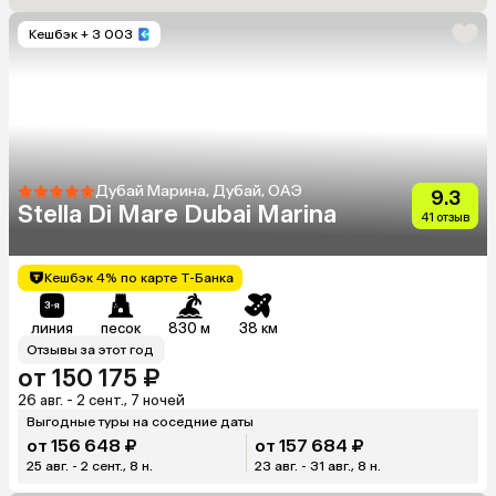
Кешбэк
+ 3 003
Дубай Марина, Дубай, ОАЭ
9.3
Stella Di Mare Dubai Marina
41 отзыв
Кешбэк 4% по карте Т-Банка
линия
песок
830 м
38 км
Отзывы за этот год
от 150 175 ₽
26 авг. - 2 сент., 7 ночей
Выгодные туры на соседние даты
от 156 648 ₽
от 157 684 ₽
25 авг. - 2 сент., 8 н.
23 авг. - 31 авг., 8 н.