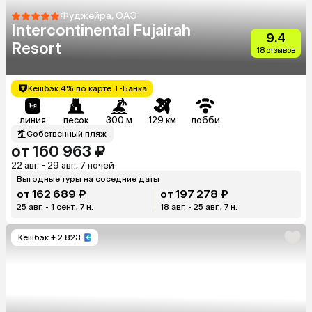
Фуджейра, ОАЭ
Intercontinental Fujairah
9.4
Resort
18 отзывов
Кешбэк 4% по карте Т-Банка
линия
песок
300 м
129 км
лобби
Собственный пляж
от 160 963 ₽
22 авг. - 29 авг., 7 ночей
Выгодные туры на соседние даты
от 162 689 ₽
от 197 278 ₽
25 авг. - 1 сент., 7 н.
18 авг. - 25 авг., 7 н.
Кешбэк
+ 2 823