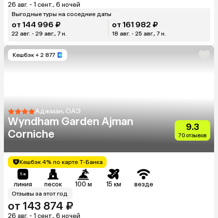
26 авг. - 1 сент., 6 ночей
Выгодные туры на соседние даты
от 144 996 ₽
от 161 982 ₽
22 авг. - 29 авг., 7 н.
18 авг. - 25 авг., 7 н.
Кешбэк
+ 2 877
Аджман, ОАЭ
Wyndham Garden Ajman
9.3
Corniche
70 отзывов
Кешбэк 4% по карте Т-Банка
линия
песок
100 м
15 км
везде
Отзывы за этот год
от 143 874 ₽
26 авг. - 1 сент., 6 ночей