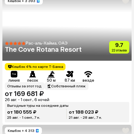
Кешбэк
+ 3 393
Рас-аль-Хайма, ОАЭ
9.7
The Cove Rotana Resort
22 отзыва
Кешбэк 4% по карте Т-Банка
линия
песок
50 м
87 км
везде
Отзывы за этот год
Собственный пляж
от 169 681 ₽
26 авг. - 1 сент., 6 ночей
Выгодные туры на соседние даты
от 180 555 ₽
от 188 023 ₽
25 авг. - 1 сент., 7 н.
21 авг. - 28 авг., 7 н.
Кешбэк
+ 4 313