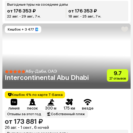
Выгодные туры на соседние даты
от 176 353 ₽
от 176 353 ₽
22 авг. - 29 авг., 7 н.
18 авг. - 25 авг., 7 н.
Кешбэк
+ 3 477
Абу-Даби, ОАЭ
9.7
Intercontinental Abu Dhabi
27 отзывов
Кешбэк 4% по карте Т-Банка
линия
песок
300 м
175 км
везде
Отзывы за этот год
Собственный пляж
от 173 881 ₽
26 авг. - 1 сент., 6 ночей