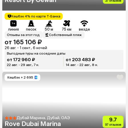
37 отзывов
Кешбэк 4% по карте Т-Банка
линия
песок
50 м
75 км
везде
Отзывы за этот год
Собственный пляж
от 165 106 ₽
26 авг. - 1 сент., 6 ночей
Выгодные туры на соседние даты
от 172 960 ₽
от 203 483 ₽
22 авг. - 29 авг., 7 н.
14 авг. - 22 авг., 8 н.
Кешбэк
+ 2 695
Дубай Марина, Дубай, ОАЭ
9.7
Rove Dubai Marina
97 отзывов