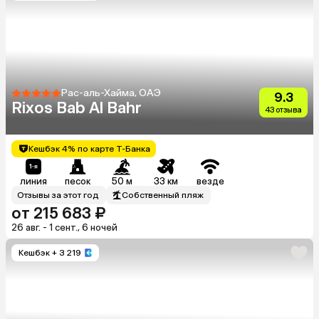
Рас-аль-Хайма, ОАЭ
9.3
Rixos Bab Al Bahr
43 отзыва
Кешбэк 4% по карте Т-Банка
линия
песок
50 м
33 км
везде
Отзывы за этот год
Собственный пляж
от 215 683 ₽
26 авг. - 1 сент., 6 ночей
Кешбэк
+ 3 219