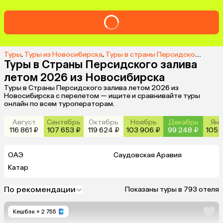
Туры
,
Туры из Новосибирска
,
Туры в страны Персидского залива из Новосибирска
Туры в Страны Персидского залива
летом 2026 из Новосибирска
Туры в Страны Персидского залива летом 2026 из
Новосибирска с перелетом — ищите и сравнивайте туры
онлайн по всем туроператорам.
Август
Сентябрь
Октябрь
Ноябрь
Декабрь
Янв
116 861 ₽
107 653 ₽
119 624 ₽
103 906 ₽
99 248 ₽
105 
ОАЭ
Саудовская Аравия
Катар
По рекомендации
Показаны туры в 793 отеля
Кешбэк
+ 2 755