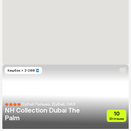
Кешбэк
+ 3 088
Дубай Пальма, Дубай, ОАЭ
NH Collection Dubai The
10
Palm
33 отзыва