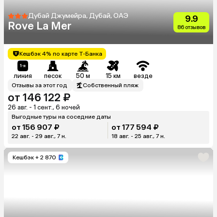
Дубай Джумейра, Дубай, ОАЭ
9.9
Rove La Mer
86 отзывов
Кешбэк 4% по карте Т-Банка
линия
песок
50 м
15 км
везде
Отзывы за этот год
Собственный пляж
от 146 122 ₽
26 авг. - 1 сент., 6 ночей
Выгодные туры на соседние даты
от 156 907 ₽
от 177 594 ₽
22 авг. - 29 авг., 7 н.
18 авг. - 25 авг., 7 н.
Кешбэк
+ 2 870