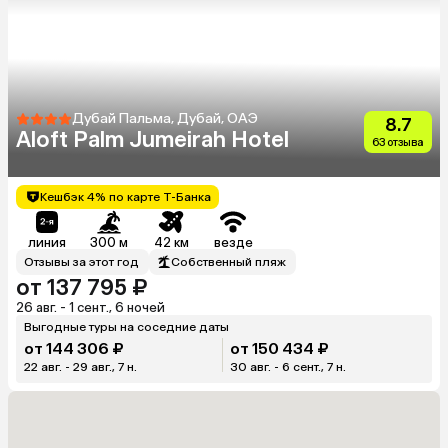
Дубай Пальма, Дубай, ОАЭ
8.7
Aloft Palm Jumeirah Hotel
63 отзыва
Кешбэк 4% по карте Т-Банка
линия
300 м
42 км
везде
Отзывы за этот год
Собственный пляж
от 137 795 ₽
26 авг. - 1 сент., 6 ночей
Выгодные туры на соседние даты
от 144 306 ₽
от 150 434 ₽
22 авг. - 29 авг., 7 н.
30 авг. - 6 сент., 7 н.