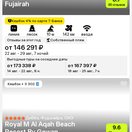
Fujairah
85 отзывов
Кешбэк 4% по карте Т-Банка
линия
песок
10 м
142 км
везде
Отзывы за этот год
Собственный пляж
от 146 291 ₽
22 авг. - 29 авг., 7 ночей
Выгодные туры на соседние даты
от 173 338 ₽
от 167 397 ₽
14 авг. - 22 авг., 8 н.
18 авг. - 25 авг., 7 н.
Кешбэк
+ 3 302
Дибба, Фуджейра, ОАЭ
Royal M Al Aqah Beach
9.6
Resort By Gewan