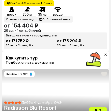
Кешбэк 4% по карте Т-Банка
песок
250 м
35 км
везде
Отзывы за этот год
Собственный пляж
от 154 404 ₽
26 авг. - 1 сент., 6 ночей
Выгодные туры на соседние даты
от 171 752 ₽
от 175 204 ₽
25 авг. - 2 сент., 8 н.
23 авг. - 31 авг., 8 н.
Как купить тур
Подбор, оплата, документы
Кешбэк
+ 2 925
Дибба, Фуджейра, ОАЭ
Radisson Blu Resort
8.7