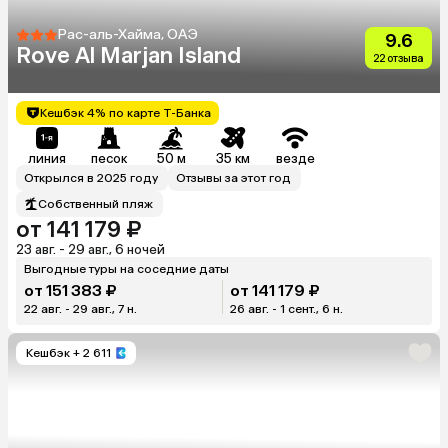
Рас-аль-Хайма, ОАЭ
9.6
Rove Al Marjan Island
22 отзыва
Кешбэк 4% по карте Т-Банка
линия
песок
50 м
35 км
везде
Открылся в 2025 году
Отзывы за этот год
Собственный пляж
от 141 179 ₽
23 авг. - 29 авг., 6 ночей
Выгодные туры на соседние даты
от 151 383 ₽
от 141 179 ₽
22 авг. - 29 авг., 7 н.
26 авг. - 1 сент., 6 н.
Кешбэк
+ 2 611