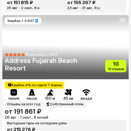
от 151 815 ₽
от 155 267 ₽
25 авг. - 2 сент., 8 н.
23 авг. - 31 авг., 8 н.
Кешбэк
+ 3 837
Фуджейра, ОАЭ
Address Fujairah Beach
10
Resort
19 отзывов
Кешбэк 4% по карте Т-Банка
линия
песок
150 м
45 км
везде
Отзывы за этот год
Собственный пляж
от 191 861 ₽
26 авг. - 1 сент., 6 ночей
Выгодные туры на соседние даты
от 215 276 ₽