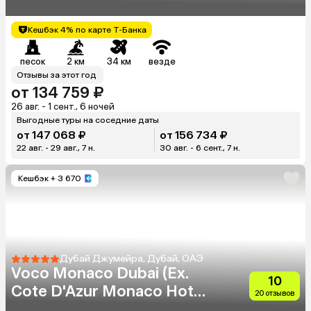
Кешбэк 4% по карте Т-Банка
песок
2 км
34 км
везде
Отзывы за этот год
от 134 759 ₽
26 авг. - 1 сент., 6 ночей
Выгодные туры на соседние даты
от 147 068 ₽
от 156 734 ₽
22 авг. - 29 авг., 7 н.
30 авг. - 6 сент., 7 н.
Кешбэк
+ 3 670
Дубай Джумейра, Дубай, ОАЭ
Voco Monaco Dubai (Ex.
10
Cote D'Azur Monaco Hotel)
20 отзывов
(Adults Only 18+)