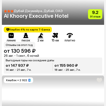
Дубай Джумейра, Дубай, ОАЭ
9.2
Al Khoory Executive Hotel
91 отзыв
Кешбэк 4% по карте Т-Банка
линия
песок
2 км
15 км
платно
Отзывы за этот год
от 130 596 ₽
26 авг. - 1 сент., 6 ночей
Выгодные туры на соседние даты
от 147 937 ₽
от 155 960 ₽
14 авг. - 21 авг., 7 н.
18 авг. - 25 авг., 7 н.
Кешбэк
+ 2 922