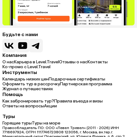
Будьте с нами
Компания
О нас
Карьера в Level.Travel
Отзывы о нас
Контакты
Ко-промо с Level.Travel
Инструменты
Календарь низких цен
Подарочные сертификаты
Оформить тур в рассрочку
Партнерская программа
Журнал о путешествиях
Помощь
Как забронировать тур?
Правила въезда и визы
Ответы на вопросы
Акции
Туры
Горящие туры
Туры на море
Правообладатель ПО: ООО «Левел Тревел» (2011 - 2026) ИНН
7716697924, ОГРН 1117746723808 123056, г. Москва, вн.тер.г.
Муниципальный округ Пресненский, ул. Юлиуса Фучика, д.6, стр.2,