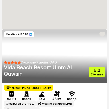
Кешбэк
+ 3 528
Умм-аль-Кувейн, ОАЭ
Vida Beach Resort Umm Al
9.2
Quwain
23 отзыва
Кешбэк 4% по карте Т-Банка
линия
песок
10 м
48 км
везде
Отзывы за этот год
Можно с животными