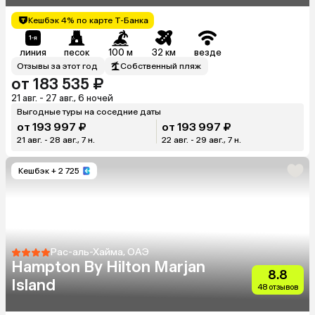
Кешбэк 4% по карте Т-Банка
линия
песок
100 м
32 км
везде
Отзывы за этот год
Собственный пляж
от 183 535 ₽
21 авг. - 27 авг., 6 ночей
Выгодные туры на соседние даты
от 193 997 ₽
от 193 997 ₽
21 авг. - 28 авг., 7 н.
22 авг. - 29 авг., 7 н.
Кешбэк
+ 2 725
Рас-аль-Хайма, ОАЭ
Hampton By Hilton Marjan
8.8
Island
48 отзывов