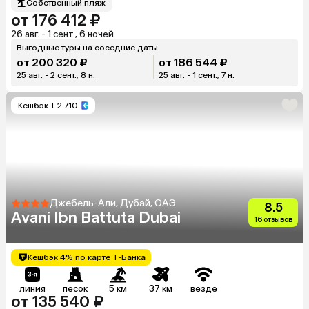
Собственный пляж
от 176 412 ₽
26 авг. - 1 сент., 6 ночей
Выгодные туры на соседние даты
от 200 320 ₽
от 186 544 ₽
25 авг. - 2 сент., 8 н.
25 авг. - 1 сент., 7 н.
Кешбэк
+ 2 710
Джебель-Али, Дубай, ОАЭ
8.5
Avani Ibn Battuta Dubai
16 отзывов
Кешбэк 4% по карте Т-Банка
линия
песок
5 км
37 км
везде
от 135 540 ₽