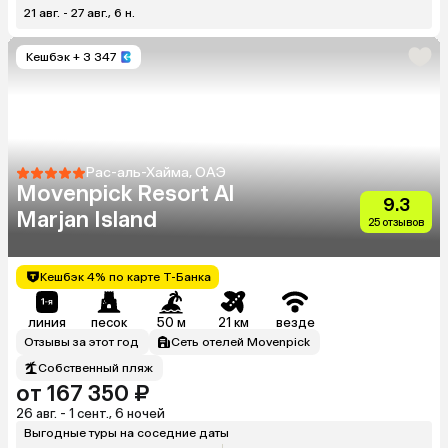
21 авг. - 27 авг., 6 н.
Кешбэк
+ 3 347
Рас-аль-Хайма, ОАЭ
Movenpick Resort Al
9.3
Marjan Island
25 отзывов
Кешбэк 4% по карте Т-Банка
линия
песок
50 м
21 км
везде
Отзывы за этот год
Сеть отелей Movenpick
Собственный пляж
от 167 350 ₽
26 авг. - 1 сент., 6 ночей
Выгодные туры на соседние даты