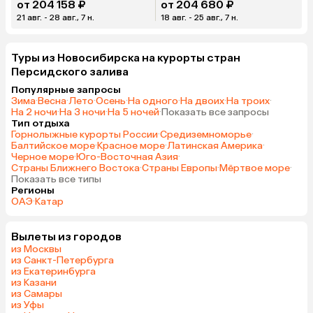
от 204 158 ₽
от 204 680 ₽
21 авг. - 28 авг., 7 н.
18 авг. - 25 авг., 7 н.
Туры из Новосибирска на курорты стран
Персидского залива
Популярные запросы
Зима
·
Весна
·
Лето
·
Осень
·
На одного
·
На двоих
·
На троих
·
На 2 ночи
·
На 3 ночи
·
На 5 ночей
·
Показать все запросы
Тип отдыха
Горнолыжные курорты России
·
Средиземноморье
·
Балтийское море
·
Красное море
·
Латинская Америка
·
Черное море
·
Юго-Восточная Азия
·
Страны Ближнего Востока
·
Страны Европы
·
Мёртвое море
·
Показать все типы
Регионы
ОАЭ
·
Катар
Вылеты из городов
из Москвы
из Санкт-Петербурга
из Екатеринбурга
из Казани
из Самары
из Уфы