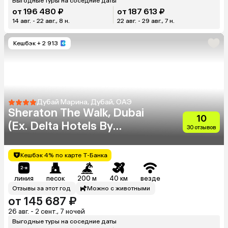
Выгодные туры на соседние даты
от 196 480 ₽
от 187 613 ₽
14 авг. - 22 авг., 8 н.
22 авг. - 29 авг., 7 н.
Кешбэк
+ 2 913
Дубай Марина, Дубай, ОАЭ
Sheraton The Walk, Dubai
10
(Ex. Delta Hotels By
30 отзывов
Marriott)
Кешбэк 4% по карте Т-Банка
линия
песок
200 м
40 км
везде
Отзывы за этот год
Можно с животными
от 145 687 ₽
26 авг. - 2 сент., 7 ночей
Выгодные туры на соседние даты