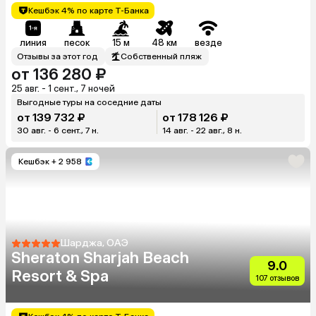
Кешбэк 4% по карте Т-Банка
линия
песок
15 м
48 км
везде
Отзывы за этот год
Собственный пляж
от 136 280 ₽
25 авг. - 1 сент., 7 ночей
Выгодные туры на соседние даты
от 139 732 ₽
от 178 126 ₽
30 авг. - 6 сент., 7 н.
14 авг. - 22 авг., 8 н.
Кешбэк
+ 2 958
Шарджа, ОАЭ
Sheraton Sharjah Beach
9.0
Resort & Spa
107 отзывов