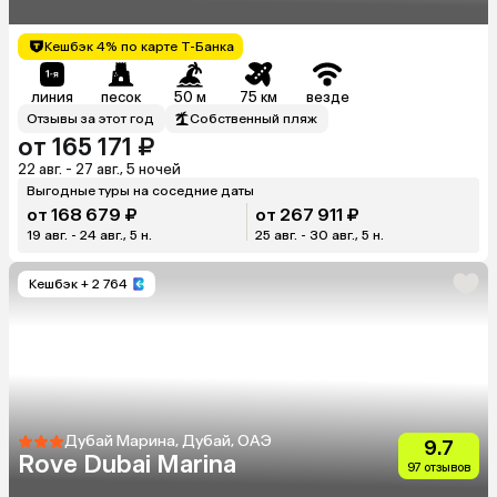
Кешбэк 4% по карте Т-Банка
линия
песок
50 м
75 км
везде
Отзывы за этот год
Собственный пляж
от 165 171 ₽
22 авг. - 27 авг., 5 ночей
Выгодные туры на соседние даты
от 168 679 ₽
от 267 911 ₽
19 авг. - 24 авг., 5 н.
25 авг. - 30 авг., 5 н.
Кешбэк
+ 2 764
Дубай Марина, Дубай, ОАЭ
9.7
Rove Dubai Marina
97 отзывов