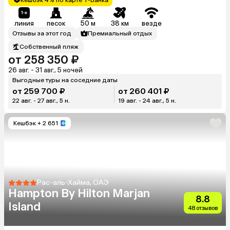
линия
песок
50 м
38 км
везде
Отзывы за этот год
Премиальный отдых
Собственный пляж
от 258 350 ₽
26 авг. - 31 авг., 5 ночей
Выгодные туры на соседние даты
от 259 700 ₽
от 260 401 ₽
22 авг. - 27 авг., 5 н.
19 авг. - 24 авг., 5 н.
Кешбэк
+ 2 651
Рас-аль-Хайма, ОАЭ
Hampton By Hilton Marjan
8.8
Island
48 отзывов