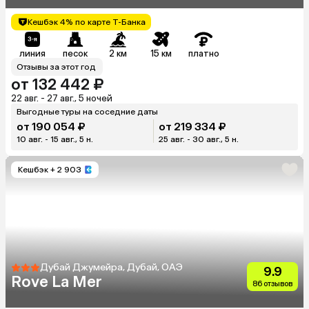
Кешбэк 4% по карте Т-Банка
линия
песок
2 км
15 км
платно
Отзывы за этот год
от 132 442 ₽
22 авг. - 27 авг., 5 ночей
Выгодные туры на соседние даты
от 190 054 ₽
от 219 334 ₽
10 авг. - 15 авг., 5 н.
25 авг. - 30 авг., 5 н.
Кешбэк
+ 2 903
Дубай Джумейра, Дубай, ОАЭ
9.9
Rove La Mer
86 отзывов