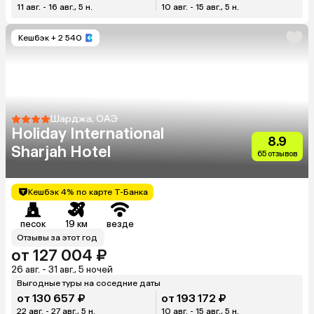
11 авг. - 16 авг., 5 н.
10 авг. - 15 авг., 5 н.
Кешбэк
+ 2 540
Шарджа, ОАЭ
Holiday International
8.9
Sharjah Hotel
65 отзывов
Кешбэк 4% по карте Т-Банка
песок
19 км
везде
Отзывы за этот год
от 127 004 ₽
26 авг. - 31 авг., 5 ночей
Выгодные туры на соседние даты
от 130 657 ₽
от 193 172 ₽
22 авг. - 27 авг., 5 н.
10 авг. - 15 авг., 5 н.