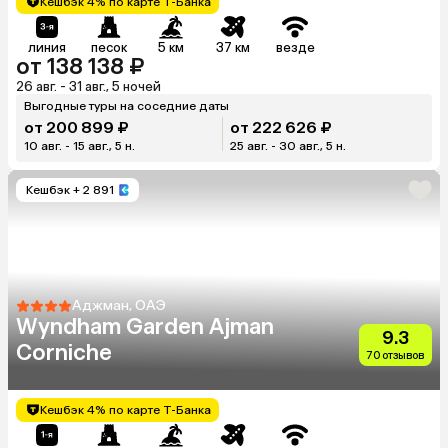
Кешбэк 4% по карте Т-Банка
линия
песок
5 км
37 км
везде
от 138 138 ₽
26 авг. - 31 авг., 5 ночей
Выгодные туры на соседние даты
от 200 899 ₽
от 222 626 ₽
10 авг. - 15 авг., 5 н.
25 авг. - 30 авг., 5 н.
Кешбэк
+ 2 891
Аджман, ОАЭ
Wyndham Garden Ajman
9.3
Corniche
70 отзывов
Кешбэк 4% по карте Т-Банка