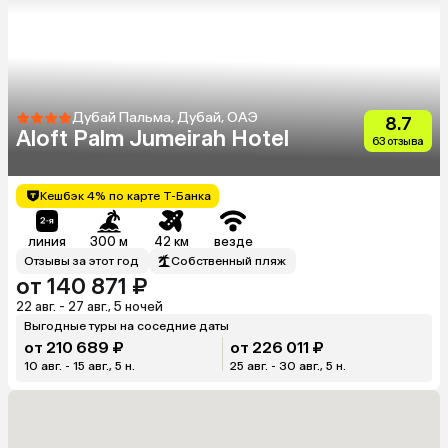
Дубай Пальма, Дубай, ОАЭ
8.7
Aloft Palm Jumeirah Hotel
63 отзыва
Кешбэк 4% по карте Т-Банка
линия
300 м
42 км
везде
Отзывы за этот год
Собственный пляж
от 140 871 ₽
22 авг. - 27 авг., 5 ночей
Выгодные туры на соседние даты
от 210 689 ₽
от 226 011 ₽
10 авг. - 15 авг., 5 н.
25 авг. - 30 авг., 5 н.