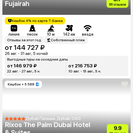
Fujairah
85 отзывов
Кешбэк 4% по карте Т-Банка
линия
песок
10 м
142 км
везде
Отзывы за этот год
Собственный пляж
от 144 727 ₽
26 авг. - 31 авг., 5 ночей
Выгодные туры на соседние даты
от 146 979 ₽
от 216 753 ₽
22 авг. - 27 авг., 5 н.
10 авг. - 15 авг., 5 н.
Кешбэк
+ 5 588
Дубай Пальма, Дубай, ОАЭ
Rixos The Palm Dubai Hotel
9.9
& Suites