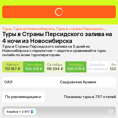
Туры
,
Туры из Новосибирска
,
Туры в страны Персидского залива из Новосибирска
Туры в Страны Персидского залива на
4 ночи из Новосибирска
Туры в Страны Персидского залива на 5 дней из
Новосибирска с перелетом — ищите и сравнивайте туры
онлайн по всем туроператорам.
Август
Сентябрь
Октябрь
Ноябрь
Декабрь
Янв
113 167 ₽
104 416 ₽
118 294 ₽
106 378 ₽
Нет данных
122 
ОАЭ
Саудовская Аравия
По рекомендации
Показаны туры в 757 отелей
Кешбэк
+ 2 817