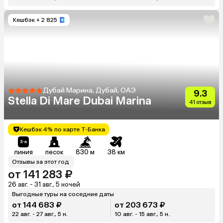
Кешбэк
+ 2 825
Дубай Марина, Дубай, ОАЭ
9.3
Stella Di Mare Dubai Marina
41 отзыв
Кешбэк 4% по карте Т-Банка
линия
песок
830 м
38 км
Отзывы за этот год
от 141 283 ₽
26 авг. - 31 авг., 5 ночей
Выгодные туры на соседние даты
от 144 683 ₽
от 203 673 ₽
22 авг. - 27 авг., 5 н.
10 авг. - 15 авг., 5 н.