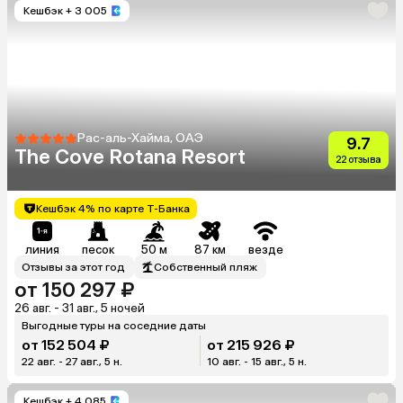
Кешбэк
+ 3 005
Рас-аль-Хайма, ОАЭ
9.7
The Cove Rotana Resort
22 отзыва
Кешбэк 4% по карте Т-Банка
линия
песок
50 м
87 км
везде
Отзывы за этот год
Собственный пляж
от 150 297 ₽
26 авг. - 31 авг., 5 ночей
Выгодные туры на соседние даты
от 152 504 ₽
от 215 926 ₽
22 авг. - 27 авг., 5 н.
10 авг. - 15 авг., 5 н.
Кешбэк
+ 4 085