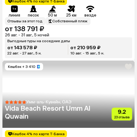
Кешбэк 4% по карте Т-Банка
линия
песок
50 м
25 км
везде
Отзывы за этот год
Собственный пляж
от 138 791 ₽
26 авг. - 31 авг., 5 ночей
Выгодные туры на соседние даты
от 143 578 ₽
от 210 959 ₽
22 авг. - 27 авг., 5 н.
10 авг. - 15 авг., 5 н.
Кешбэк
+ 3 410
Умм-аль-Кувейн, ОАЭ
Vida Beach Resort Umm Al
9.2
Quwain
23 отзыва
Кешбэк 4% по карте Т-Банка