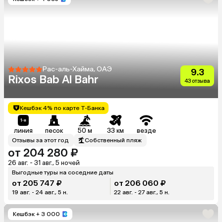
Рас-аль-Хайма, ОАЭ
9.3
Rixos Bab Al Bahr
43 отзыва
Кешбэк 4% по карте Т-Банка
линия
песок
50 м
33 км
везде
Отзывы за этот год
Собственный пляж
от 204 280 ₽
26 авг. - 31 авг., 5 ночей
Выгодные туры на соседние даты
от 205 747 ₽
от 206 060 ₽
19 авг. - 24 авг., 5 н.
22 авг. - 27 авг., 5 н.
Кешбэк
+ 3 000