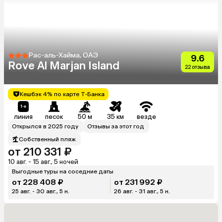
Рас-аль-Хайма, ОАЭ
9.6
Rove Al Marjan Island
22 отзыва
Кешбэк 4% по карте Т-Банка
линия
песок
50 м
35 км
везде
Открылся в 2025 году
Отзывы за этот год
Собственный пляж
от 210 331 ₽
10 авг. - 15 авг., 5 ночей
Выгодные туры на соседние даты
от 228 408 ₽
от 231 992 ₽
25 авг. - 30 авг., 5 н.
26 авг. - 31 авг., 5 н.