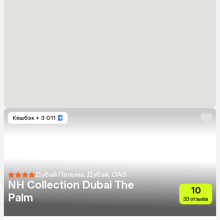
Кешбэк
+ 3 011
Дубай Пальма, Дубай, ОАЭ
NH Collection Dubai The
10
Palm
33 отзыва