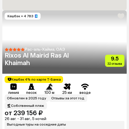
Кешбэк
+ 4 783
Рас-аль-Хайма, ОАЭ
Rixos Al Mairid Ras Al
9.5
Khaimah
32 отзыва
Кешбэк 4% по карте Т-Банка
линия
песок
100 м
25 км
везде
Обновлен в 2025 году
Отзывы за этот год
Собственный пляж
от 239 156 ₽
26 авг. - 31 авг., 5 ночей
Выгодные туры на соседние даты