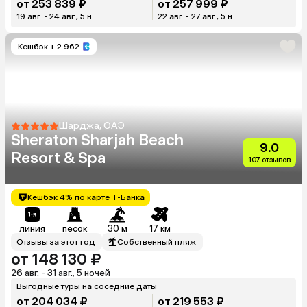
от 253 839 ₽
от 257 999 ₽
19 авг. - 24 авг., 5 н.
22 авг. - 27 авг., 5 н.
Кешбэк
+ 2 962
Шарджа, ОАЭ
Sheraton Sharjah Beach
9.0
Resort & Spa
107 отзывов
Кешбэк 4% по карте Т-Банка
линия
песок
30 м
17 км
Отзывы за этот год
Собственный пляж
от 148 130 ₽
26 авг. - 31 авг., 5 ночей
Выгодные туры на соседние даты
от 204 034 ₽
от 219 553 ₽