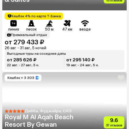
16 отзывов
Кешбэк 4% по карте Т-Банка
линия
песок
50 м
47 км
везде
Премиальный отдых
от 279 433 ₽
26 авг. - 31 авг., 5 ночей
Выгодные туры на соседние даты
от 285 626 ₽
от 295 140 ₽
22 авг. - 27 авг., 5 н.
19 авг. - 24 авг., 5 н.
Кешбэк
+ 3 303
Дибба, Фуджейра, ОАЭ
Royal M Al Aqah Beach
9.6
Resort By Gewan
37 отзывов