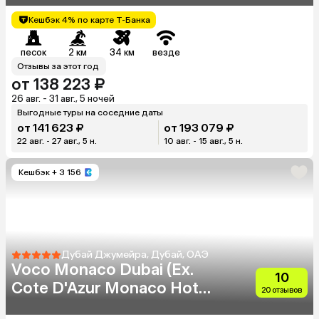
Кешбэк 4% по карте Т-Банка
песок
2 км
34 км
везде
Отзывы за этот год
от 138 223 ₽
26 авг. - 31 авг., 5 ночей
Выгодные туры на соседние даты
от 141 623 ₽
от 193 079 ₽
22 авг. - 27 авг., 5 н.
10 авг. - 15 авг., 5 н.
Кешбэк
+ 3 156
Дубай Джумейра, Дубай, ОАЭ
Voco Monaco Dubai (Ex.
10
Cote D'Azur Monaco Hotel)
20 отзывов
(Adults Only 18+)