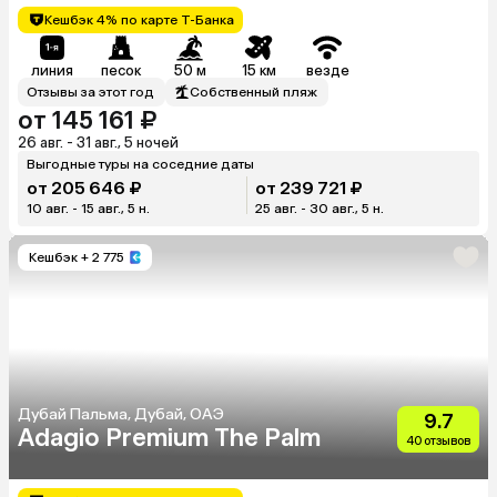
Кешбэк 4% по карте Т-Банка
линия
песок
50 м
15 км
везде
Отзывы за этот год
Собственный пляж
от 145 161 ₽
26 авг. - 31 авг., 5 ночей
Выгодные туры на соседние даты
от 205 646 ₽
от 239 721 ₽
10 авг. - 15 авг., 5 н.
25 авг. - 30 авг., 5 н.
Кешбэк
+ 2 775
Дубай Пальма, Дубай, ОАЭ
9.7
Adagio Premium The Palm
40 отзывов