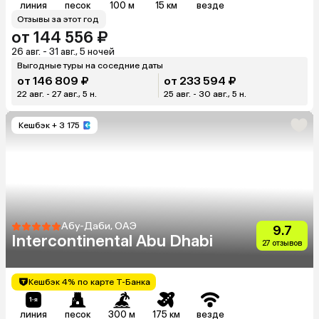
линия
песок
100 м
15 км
везде
Отзывы за этот год
от 144 556 ₽
26 авг. - 31 авг., 5 ночей
Выгодные туры на соседние даты
от 146 809 ₽
от 233 594 ₽
22 авг. - 27 авг., 5 н.
25 авг. - 30 авг., 5 н.
Кешбэк
+ 3 175
Абу-Даби, ОАЭ
9.7
Intercontinental Abu Dhabi
27 отзывов
Кешбэк 4% по карте Т-Банка
линия
песок
300 м
175 км
везде