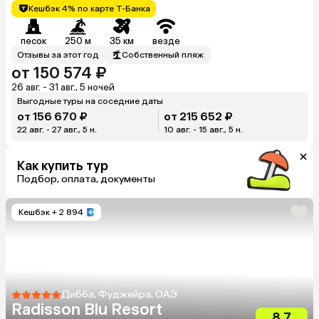
Кешбэк 4% по карте Т-Банка
песок
250 м
35 км
везде
Отзывы за этот год
Собственный пляж
от 150 574 ₽
26 авг. - 31 авг., 5 ночей
Выгодные туры на соседние даты
от 156 670 ₽
от 215 652 ₽
22 авг. - 27 авг., 5 н.
10 авг. - 15 авг., 5 н.
Как купить тур
Подбор, оплата, документы
Кешбэк
+ 2 894
Дибба, Фуджейра, ОАЭ
Radisson Blu Resort
8.7