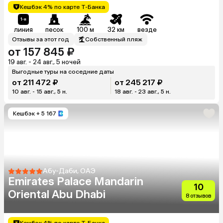
Кешбэк 4% по карте Т-Банка
линия
песок
100 м
32 км
везде
Отзывы за этот год
Собственный пляж
от 157 845 ₽
19 авг. - 24 авг., 5 ночей
Выгодные туры на соседние даты
от 211 472 ₽
от 245 217 ₽
10 авг. - 15 авг., 5 н.
18 авг. - 23 авг., 5 н.
Кешбэк
+ 5 167
Абу-Даби, ОАЭ
Emirates Palace Mandarin
10
Oriental Abu Dhabi
8 отзывов
Кешбэк 4% по карте Т-Банка