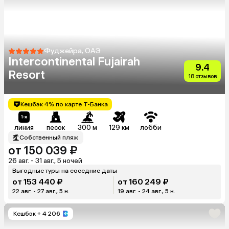
Фуджейра, ОАЭ
Intercontinental Fujairah
9.4
Resort
18 отзывов
Кешбэк 4% по карте Т-Банка
линия
песок
300 м
129 км
лобби
Собственный пляж
от 150 039 ₽
26 авг. - 31 авг., 5 ночей
Выгодные туры на соседние даты
от 153 440 ₽
от 160 249 ₽
22 авг. - 27 авг., 5 н.
19 авг. - 24 авг., 5 н.
Кешбэк
+ 4 206