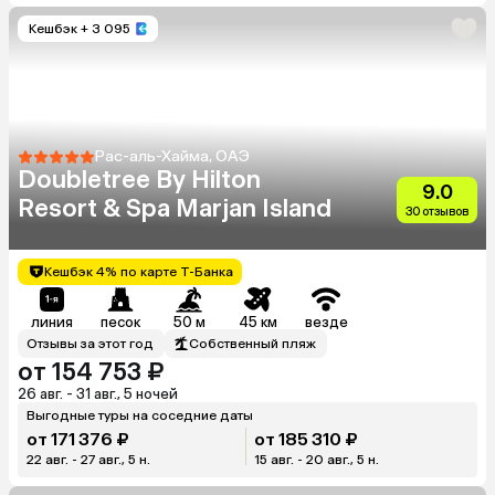
Кешбэк
+ 3 095
Рас-аль-Хайма, ОАЭ
Doubletree By Hilton
9.0
Resort & Spa Marjan Island
30 отзывов
Кешбэк 4% по карте Т-Банка
линия
песок
50 м
45 км
везде
Отзывы за этот год
Собственный пляж
от 154 753 ₽
26 авг. - 31 авг., 5 ночей
Выгодные туры на соседние даты
от 171 376 ₽
от 185 310 ₽
22 авг. - 27 авг., 5 н.
15 авг. - 20 авг., 5 н.