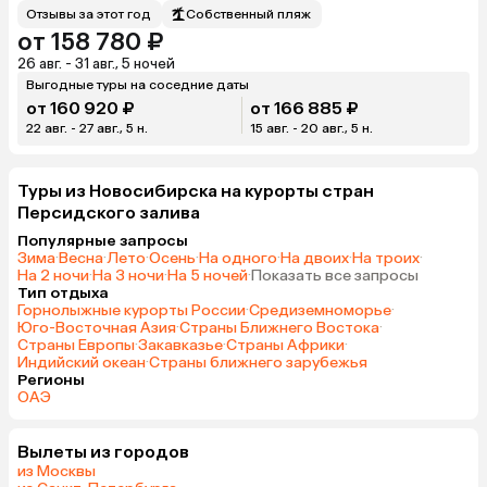
Отзывы за этот год
Собственный пляж
от 158 780 ₽
26 авг. - 31 авг., 5 ночей
Выгодные туры на соседние даты
от 160 920 ₽
от 166 885 ₽
22 авг. - 27 авг., 5 н.
15 авг. - 20 авг., 5 н.
Туры из Новосибирска на курорты стран
Персидского залива
Популярные запросы
Зима
·
Весна
·
Лето
·
Осень
·
На одного
·
На двоих
·
На троих
·
На 2 ночи
·
На 3 ночи
·
На 5 ночей
·
Показать все запросы
Тип отдыха
Горнолыжные курорты России
·
Средиземноморье
·
Юго-Восточная Азия
·
Страны Ближнего Востока
·
Страны Европы
·
Закавказье
·
Страны Африки
·
Индийский океан
·
Страны ближнего зарубежья
Регионы
ОАЭ
Вылеты из городов
из Москвы