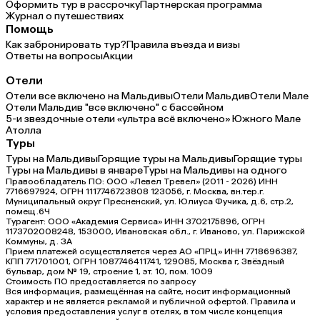
Оформить тур в рассрочку
Партнерская программа
Журнал о путешествиях
Помощь
Как забронировать тур?
Правила въезда и визы
Ответы на вопросы
Акции
Отели
Отели все включено на Мальдивы
Отели Мальдив
Отели Мале
Отели Мальдив "все включено" с бассейном
5-и звездочные отели «ультра всё включено» Южного Мале
Атолла
Туры
Туры на Мальдивы
Горящие туры на Мальдивы
Горящие туры
Туры на Мальдивы в январе
Туры на Мальдивы на одного
Правообладатель ПО: ООО «Левел Тревел» (2011 - 2026) ИНН
7716697924, ОГРН 1117746723808 123056, г. Москва, вн.тер.г.
Муниципальный округ Пресненский, ул. Юлиуса Фучика, д.6, стр.2,
помещ.6Ч
Турагент: ООО «Академия Сервиса» ИНН 3702175896, ОГРН
1173702008248, 153000, Ивановская обл., г. Иваново, ул. Парижской
Коммуны, д. ЗА
Прием платежей осуществляется через АО «ПРЦ» ИНН 7718696387,
КПП 771701001, ОГРН 1087746411741, 129085, Москва г, Звёздный
бульвар, дом № 19, строение 1, эт. 10, пом. 1009
Стоимость ПО предоставляется по запросу
Вся информация, размещённая на сайте, носит информационный
характер и не является рекламой и публичной офертой. Правила и
условия предоставления услуг в отелях, в том числе концепция