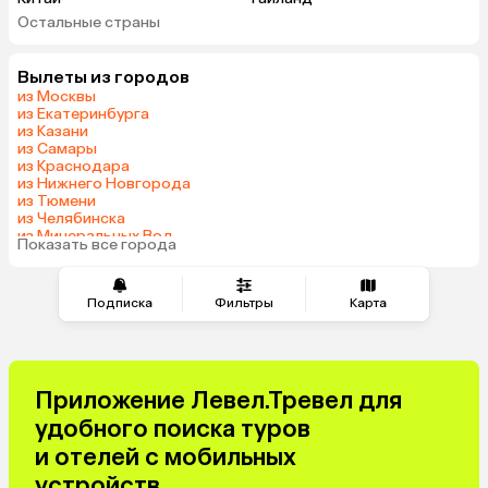
Остальные страны
Вьетнам
ОАЭ
Мальдивы
Грузия
Вылеты из городов
Беларусь
Армения
из Москвы
Шри-Ланка
Казахстан
из Екатеринбурга
из Казани
Азербайджан
Узбекистан
из Самары
Сербия
Катар
из Краснодара
из Нижнего Новгорода
Киргизия
Гонконг
из Тюмени
Саудовская Аравия
Таджикистан
из Челябинска
из Минеральных Вод
Венгрия
Показать все города
из Омска
Подписка
Фильтры
Карта
Приложение Левел.Тревел для
удобного поиска туров
и отелей с мобильных
устройств