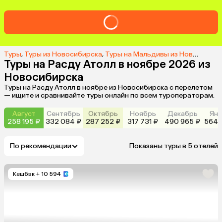
Туры
,
Туры из Новосибирска
,
Туры на Мальдивы из Новосибирска
Туры на Расду Атолл в ноябре 2026 из
Новосибирска
Туры на Расду Атолл в ноябре из Новосибирска с перелетом
— ищите и сравнивайте туры онлайн по всем туроператорам.
Август
Сентябрь
Октябрь
Ноябрь
Декабрь
Янв
258 195 ₽
332 084 ₽
287 252 ₽
317 731 ₽
490 965 ₽
564 
По рекомендации
Показаны туры в 5 отелей
Кешбэк
+ 10 594