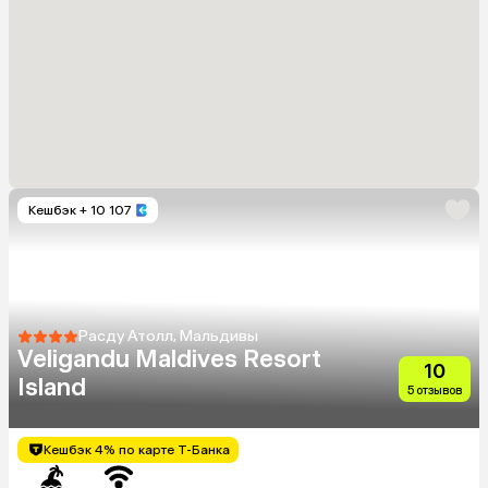
Кешбэк
+ 10 107
Расду Атолл, Мальдивы
Veligandu Maldives Resort
10
Island
5 отзывов
Кешбэк 4% по карте Т-Банка