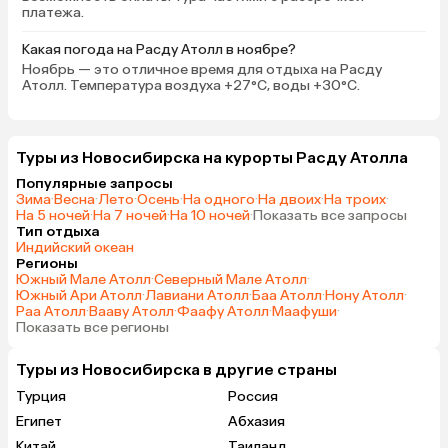
платежа.
Какая погода на Расду Атолл в ноябре?
Ноябрь — это отличное время для отдыха на Расду
Атолл. Температура воздуха +27°C, воды +30°C.
Туры из Новосибирска на курорты Расду Атолла
Популярные запросы
Зима
·
Весна
·
Лето
·
Осень
·
На одного
·
На двоих
·
На троих
·
На 5 ночей
·
На 7 ночей
·
На 10 ночей
·
Показать все запросы
Тип отдыха
Индийский океан
Регионы
Южный Мале Атолл
·
Северный Мале Атолл
·
Южный Ари Атолл
·
Лавиани Атолл
·
Баа Атолл
·
Нону Атолл
·
Раа Атолл
·
Вааву Атолл
·
Фаафу Атолл
·
Маафуши
·
Показать все регионы
Туры из Новосибирска в другие страны
Турция
Россия
Египет
Абхазия
Китай
Таиланд