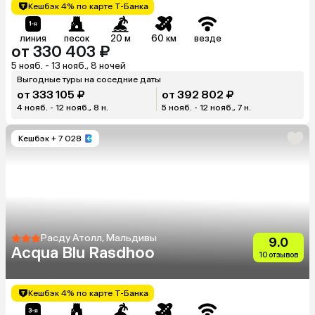
Кешбэк 4% по карте Т-Банка
линия
песок
20 м
60 км
везде
от 330 403 ₽
5 нояб. - 13 нояб., 8 ночей
Выгодные туры на соседние даты
от 333 105 ₽
от 392 802 ₽
4 нояб. - 12 нояб., 8 н.
5 нояб. - 12 нояб., 7 н.
Кешбэк
+ 7 028
Расду Атолл, Мальдивы
9.0
Acqua Blu Rasdhoo
10 отзывов
Кешбэк 4% по карте Т-Банка