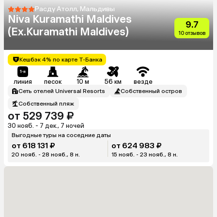
Расду Атолл, Мальдивы
Niva Kuramathi Maldives
9.7
(Ex.Kuramathi Maldives)
10 отзывов
Кешбэк 4% по карте Т-Банка
линия
песок
10 м
56 км
везде
Сеть отелей Universal Resorts
Собственный остров
Собственный пляж
от 529 739 ₽
30 нояб. - 7 дек., 7 ночей
Выгодные туры на соседние даты
от 618 131 ₽
от 624 983 ₽
20 нояб. - 28 нояб., 8 н.
15 нояб. - 23 нояб., 8 н.