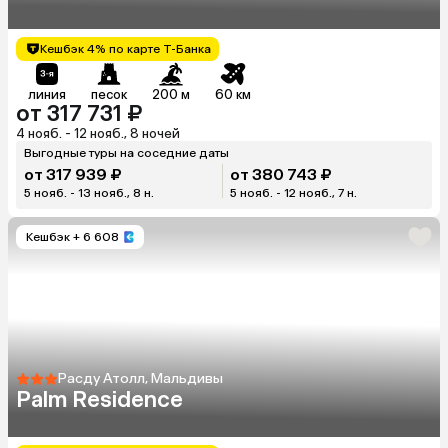
Кешбэк 4% по карте Т-Банка
линия
песок
200 м
60 км
от 317 731 ₽
4 нояб. - 12 нояб., 8 ночей
Выгодные туры на соседние даты
от 317 939 ₽
от 380 743 ₽
5 нояб. - 13 нояб., 8 н.
5 нояб. - 12 нояб., 7 н.
Кешбэк
+ 6 608
Расду Атолл, Мальдивы
Palm Residence