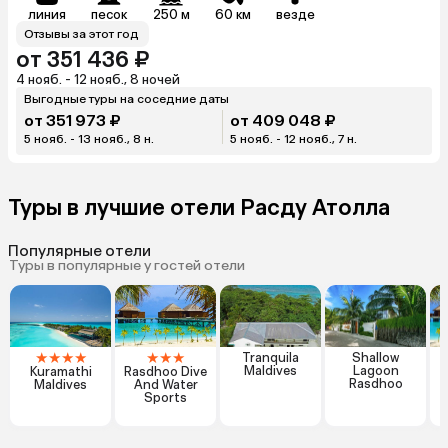
линия
песок
250 м
60 км
везде
Отзывы за этот год
от 351 436 ₽
4 нояб. - 12 нояб., 8 ночей
Выгодные туры на соседние даты
от 351 973 ₽
от 409 048 ₽
5 нояб. - 13 нояб., 8 н.
5 нояб. - 12 нояб., 7 н.
Туры в лучшие отели Расду Атолла
Популярные отели
Туры в популярные у гостей отели
★
★
★
★
★
★
★
Tranquila
Shallow
Maldives
Lagoon
Kuramathi
Rasdhoo Dive
Rasdhoo
Maldives
And Water
Sports