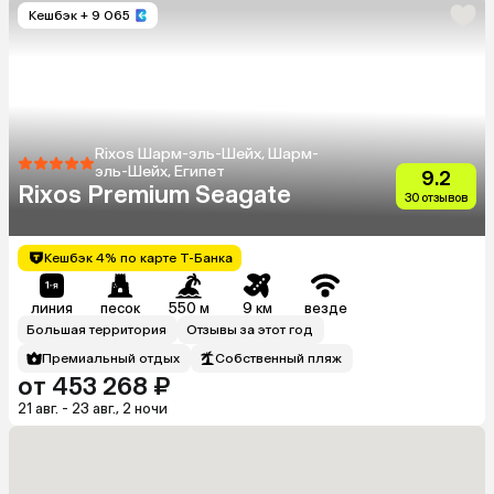
Кешбэк
+ 9 065
Rixos Шарм-эль-Шейх, Шарм-
эль-Шейх, Египет
9.2
Rixos Premium Seagate
30 отзывов
Кешбэк 4% по карте Т-Банка
линия
песок
550 м
9 км
везде
Большая территория
Отзывы за этот год
Премиальный отдых
Собственный пляж
от 453 268 ₽
21 авг. - 23 авг., 2 ночи