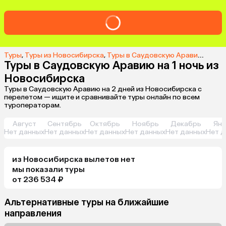
Туры
,
Туры из Новосибирска
,
Туры в Саудовскую Аравию из Новосибирска
Туры в Саудовскую Аравию на 1 ночь из
Новосибирска
Туры в Саудовскую Аравию на 2 дней из Новосибирска с
перелетом — ищите и сравнивайте туры онлайн по всем
туроператорам.
Август
Сентябрь
Октябрь
Ноябрь
Декабрь
Янв
Нет данных
Нет данных
Нет данных
Нет данных
Нет данных
Нет д
из
Новосибирска
вылетов нет
мы показали туры
от 236 534 ₽
Альтернативные туры на ближайшие
направления