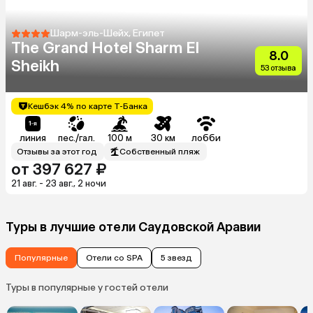
Шарм-эль-Шейх, Египет
The Grand Hotel Sharm El
8.0
Sheikh
53 отзыва
Кешбэк 4% по карте Т-Банка
линия
пес./гал.
100 м
30 км
лобби
Отзывы за этот год
Собственный пляж
от 397 627 ₽
21 авг. - 23 авг., 2 ночи
Туры в лучшие отели Саудовской Аравии
Популярные
Отели со SPA
5 звезд
Туры в популярные у гостей отели