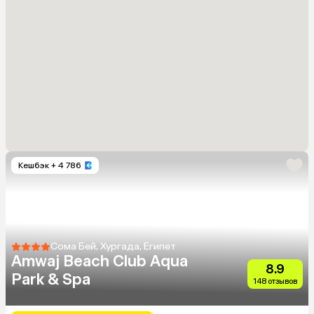
Кешбэк
+ 4 786
Сома Бей, Хургада, Египет
Amwaj Beach Club Aqua
8.9
Park & Spa
148 отзывов