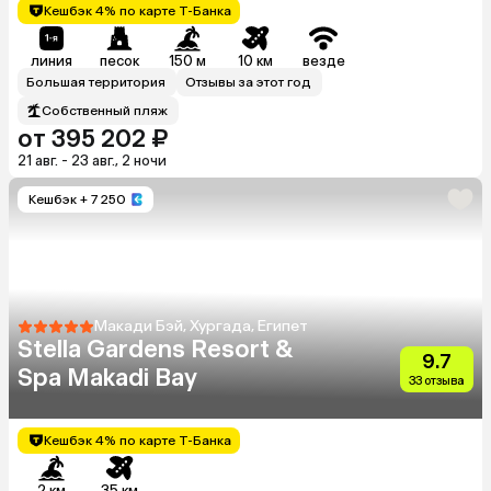
Кешбэк 4% по карте Т-Банка
линия
песок
150 м
10 км
везде
Большая территория
Отзывы за этот год
Собственный пляж
от 395 202 ₽
21 авг. - 23 авг., 2 ночи
Кешбэк
+ 7 250
Макади Бэй, Хургада, Египет
Stella Gardens Resort &
9.7
Spa Makadi Bay
33 отзыва
Кешбэк 4% по карте Т-Банка
2 км
35 км