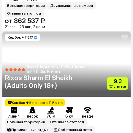
Большая территория
Двухкомнатные номера
Отзывы за этот год
от 362 537 ₽
21 авг. - 23 авг., 2 ночи
Кешбэк
+ 7 817
Rixos Шарм-эль-Шейх, Шарм-
эль-Шейх, Египет
Rixos Sharm El Sheikh
9.3
(Adults Only 18+)
57 отзывов
Кешбэк 4% по карте Т-Банка
линия
песок
70 м
8 км
везде
Большая территория
Отзывы за этот год
Премиальный отдых
Собственный пляж