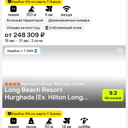
Кешбэк 4% по карте Т-Банка
линия
100 м
5 км
везде
Большая территория
Двухкомнатные номера
Отзывы за этот год
Собственный пляж
от 248 309 ₽
19 авг. - 21 авг., 2 ночи
Кешбэк
+ 7 399
Хургада (город), Хургада, Египет
Long Beach Resort
9.3
Hurghada (Ex. Hilton Long
68 отзывов
Beach Resort)
Кешбэк 4% по карте Т-Банка
линия
песок
50 м
14 км
лобби