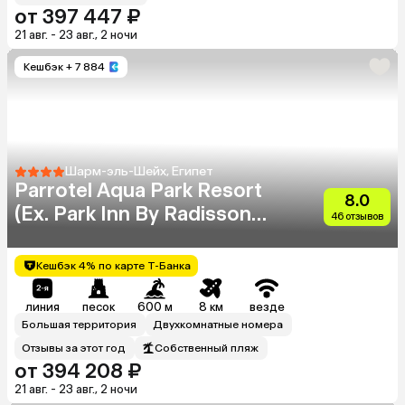
от 397 447 ₽
21 авг. - 23 авг., 2 ночи
Кешбэк
+ 7 884
Шарм-эль-Шейх, Египет
Parrotel Aqua Park Resort
8.0
(Ex. Park Inn By Radisson
46 отзывов
Sharm)
Кешбэк 4% по карте Т-Банка
линия
песок
600 м
8 км
везде
Большая территория
Двухкомнатные номера
Отзывы за этот год
Собственный пляж
от 394 208 ₽
21 авг. - 23 авг., 2 ночи