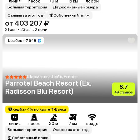
линия
песок
70 м
15 км
лобби
Большая территория
Двухкомнатные номера
Отзывы за этот год
Собственный пляж
от 403 207 ₽
21 авг. - 23 авг., 2 ночи
Кешбэк
+ 7 948
Шарм-эль-Шейх, Египет
Parrotel Beach Resort (Ex.
8.7
Radisson Blu Resort)
49 отзывов
Кешбэк 4% по карте Т-Банка
линия
песок
30 м
7 км
везде
Большая территория
Отзывы за этот год
Собственный пляж