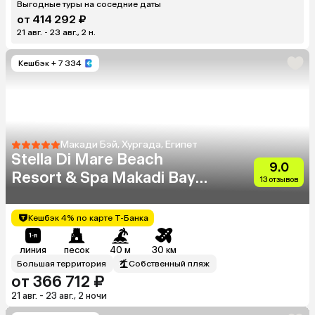
Выгодные туры на соседние даты
от 414 292 ₽
21 авг. - 23 авг., 2 н.
Кешбэк
+ 7 334
Макади Бэй, Хургада, Египет
Stella Di Mare Beach
9.0
Resort & Spa Makadi Bay
13 отзывов
(Ex.Stella Makadi Beach
Resort & Spa)
Кешбэк 4% по карте Т-Банка
линия
песок
40 м
30 км
Большая территория
Собственный пляж
от 366 712 ₽
21 авг. - 23 авг., 2 ночи