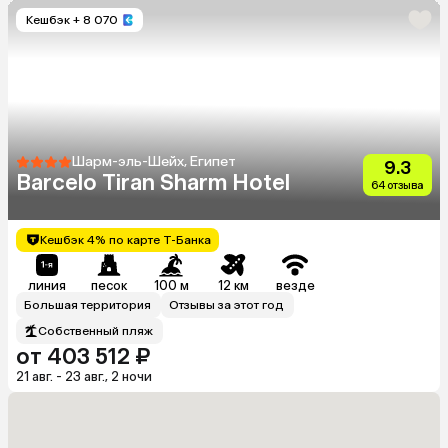
Кешбэк
+ 8 070
Шарм-эль-Шейх, Египет
9.3
Barcelo Tiran Sharm Hotel
64 отзыва
Кешбэк 4% по карте Т-Банка
линия
песок
100 м
12 км
везде
Большая территория
Отзывы за этот год
Собственный пляж
от 403 512 ₽
21 авг. - 23 авг., 2 ночи