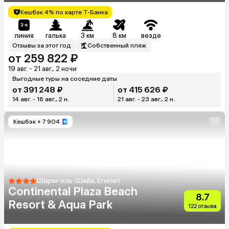
Кешбэк 4% по карте Т-Банка
линия
галька
3 км
8 км
везде
Отзывы за этот год
Собственный пляж
от 259 822 ₽
19 авг. - 21 авг., 2 ночи
Выгодные туры на соседние даты
от 391 248 ₽
от 415 626 ₽
14 авг. - 16 авг., 2 н.
21 авг. - 23 авг., 2 н.
Кешбэк
+ 7 904
Шарм-эль-Шейх, Египет
Continental Plaza Beach
8.7
Resort & Aqua Park
122 отзыва