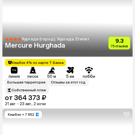
Хургада (город), Хургада, Египет
9.3
Mercure Hurghada
75 отзывов
Кешбэк 4% по карте Т-Банка
линия
песок
50 м
5 км
лобби
Большая территория
Отзывы за этот год
Собственный пляж
от 364 373 ₽
21 авг. - 23 авг., 2 ночи
Кешбэк
+ 7 952