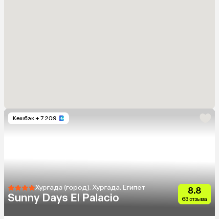
Кешбэк
+ 7 209
Хургада (город), Хургада, Египет
8.8
Sunny Days El Palacio
63 отзыва