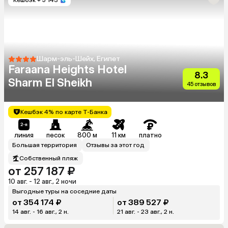
Шарм-эль-Шейх, Египет
Faraana Heights Hotel
8.3
Sharm El Sheikh
45 отзывов
Кешбэк 4% по карте Т-Банка
линия
песок
800 м
11 км
платно
Большая территория
Отзывы за этот год
Собственный пляж
от 257 187 ₽
10 авг. - 12 авг., 2 ночи
Выгодные туры на соседние даты
от 354 174 ₽
от 389 527 ₽
14 авг. - 16 авг., 2 н.
21 авг. - 23 авг., 2 н.