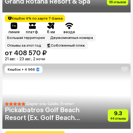
Grand Rotana Resort & Spa
55 отзывов
Кешбэк 4% по карте Т-Банка
линия
платф.
8 км
везде
Большая территория
Двухкомнатные номера
Отзывы за этот год
Собственный пляж
от 408 570 ₽
21 авг. - 23 авг., 2 ночи
Кешбэк
+ 4 966
Шарм-эль-Шейх, Египет
Pickalbatros Golf Beach
9.3
Resort (Ex. Golf Beach
44 отзыва
Resort Sharm El Sheikh)