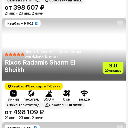
Отзывы за этот год
Собственный пляж
от 398 607 ₽
21 авг. - 23 авг., 2 ночи
Кешбэк
+ 9 962
Rixos Шарм-эль-Шейх, Шарм-
эль-Шейх, Египет
Rixos Radamis Sharm El
9.0
Sheikh
26 отзывов
Кешбэк 4% по карте Т-Банка
линия
пес./гал.
850 м
6 км
везде
Отзывы за этот год
Собственный пляж
от 498 109 ₽
21 авг. - 23 авг., 2 ночи
Кешбэк
+ 5 143