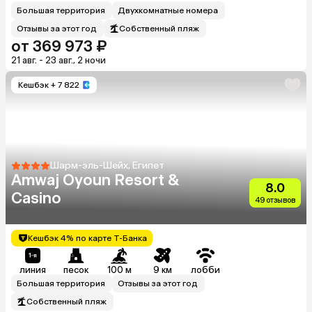
Большая территория
Двухкомнатные номера
Отзывы за этот год
Собственный пляж
от 369 973 ₽
21 авг. - 23 авг., 2 ночи
Кешбэк
+ 7 822
Шарм-эль-Шейх, Египет
Amwaj Oyoun Resort &
8.0
Casino
49 отзывов
Кешбэк 4% по карте Т-Банка
линия
песок
100 м
9 км
лобби
Большая территория
Отзывы за этот год
Собственный пляж