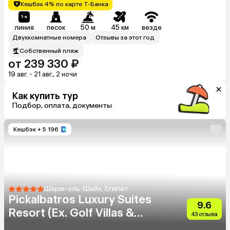
Кешбэк 4% по карте Т-Банка
линия
песок
50 м
45 км
везде
Двухкомнатные номера
Отзывы за этот год
Собственный пляж
от 239 330 ₽
19 авг. - 21 авг., 2 ночи
Как купить тур
Подбор, оплата, документы
Кешбэк
+ 5 196
Шарм-эль-Шейх, Египет
Pickalbatros Luxury Suites
9.6
Resort (Ex. Golf Villas &
43 отзыва
Suites)