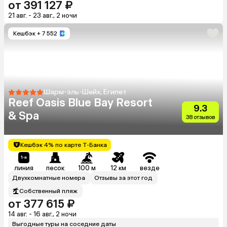
от 391 127 ₽
21 авг. - 23 авг., 2 ночи
Кешбэк
+ 7 552
Шарм-эль-Шейх, Египет
Reef Oasis Blue Bay Resort
9.3
& Spa
38 отзывов
Кешбэк 4% по карте Т-Банка
линия
песок
100 м
12 км
везде
Двухкомнатные номера
Отзывы за этот год
Собственный пляж
от 377 615 ₽
14 авг. - 16 авг., 2 ночи
Выгодные туры на соседние даты