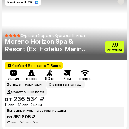
Кешбэк
+ 4 730
Хургада (город), Хургада, Египет
Moreno Horizon Spa &
7.9
Resort (Ex. Hotelux Marina
52 отзыва
Beach)
Кешбэк 4% по карте Т-Банка
линия
песок
60 м
7 км
везде
Большая территория
Отзывы за этот год
Собственный пляж
от 236 534 ₽
11 авг. - 13 авг., 2 ночи
Выгодные туры на соседние даты
от 351 605 ₽
21 авг. - 23 авг., 2 н.