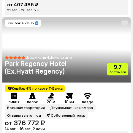
от 407 486 ₽
21 авг. - 23 авг., 2 н.
Кешбэк
+ 7 535
Шарм-эль-Шейх, Египет
Park Regency Hotel
9.7
(Ex.Hyatt Regency)
77 отзывов
Кешбэк 4% по карте Т-Банка
линия
песок
20 м
10 км
везде
Большая территория
Двухкомнатные номера
Отзывы за этот год
Собственный пляж
от 376 772 ₽
14 авг. - 16 авг., 2 ночи