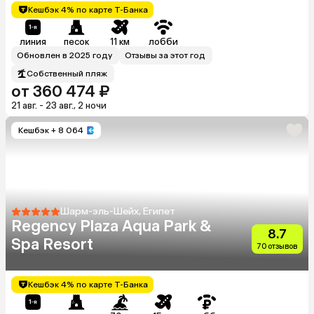
Кешбэк 4% по карте Т-Банка
линия
песок
11 км
лобби
Обновлен в 2025 году
Отзывы за этот год
Собственный пляж
от 360 474 ₽
21 авг. - 23 авг., 2 ночи
Кешбэк
+ 8 064
Шарм-эль-Шейх, Египет
Regency Plaza Aqua Park &
8.7
Spa Resort
70 отзывов
Кешбэк 4% по карте Т-Банка