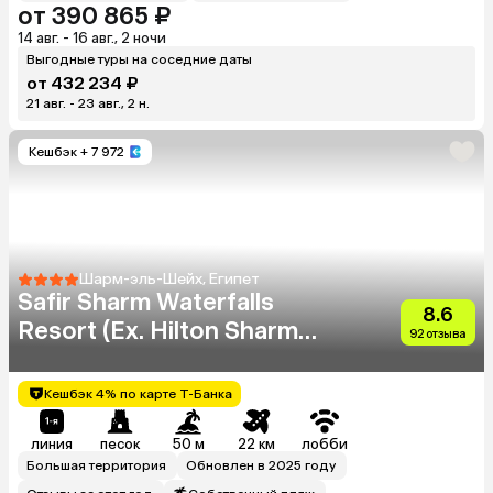
от 390 865 ₽
14 авг. - 16 авг., 2 ночи
Выгодные туры на соседние даты
от 432 234 ₽
21 авг. - 23 авг., 2 н.
Кешбэк
+ 7 972
Шарм-эль-Шейх, Египет
Safir Sharm Waterfalls
8.6
Resort (Ex. Hilton Sharm
92 отзыва
Waterfalls Resort)
Кешбэк 4% по карте Т-Банка
линия
песок
50 м
22 км
лобби
Большая территория
Обновлен в 2025 году