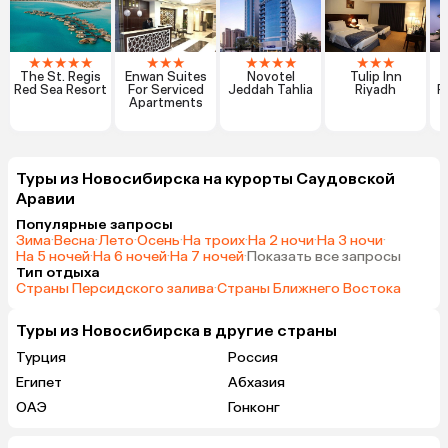
★
★
★
★
★
★
★
★
★
★
★
★
★
★
★
The St. Regis
Enwan Suites
Novotel
Tulip Inn
Red Sea Resort
For Serviced
Jeddah Tahlia
Riyadh
R
Apartments
Туры из Новосибирска на курорты Саудовской
Аравии
Популярные запросы
Зима
·
Весна
·
Лето
·
Осень
·
На троих
·
На 2 ночи
·
На 3 ночи
·
На 5 ночей
·
На 6 ночей
·
На 7 ночей
·
Показать все запросы
Тип отдыха
Страны Персидского залива
·
Страны Ближнего Востока
Туры из Новосибирска в другие страны
Турция
Россия
Египет
Абхазия
ОАЭ
Гонконг