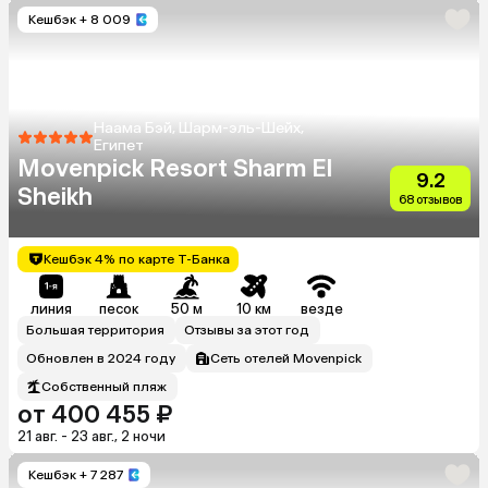
Кешбэк
+ 8 009
Наама Бэй, Шарм-эль-Шейх,
Египет
Movenpick Resort Sharm El
9.2
Sheikh
68 отзывов
Кешбэк 4% по карте Т-Банка
линия
песок
50 м
10 км
везде
Большая территория
Отзывы за этот год
Обновлен в 2024 году
Сеть отелей Movenpick
Собственный пляж
от 400 455 ₽
21 авг. - 23 авг., 2 ночи
Кешбэк
+ 7 287