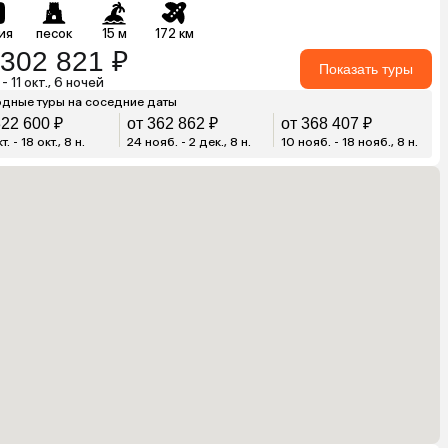
ия
песок
15 м
172 км
 302 821 ₽
Показать туры
 - 11 окт., 6 ночей
дные туры на соседние даты
322 600 ₽
от 362 862 ₽
от 368 407 ₽
т. - 18 окт., 8 н.
24 нояб. - 2 дек., 8 н.
10 нояб. - 18 нояб., 8 н.