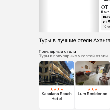
от
5 окт.
Выго
от 
10 ок
Туры в лучшие отели Аханг
Популярные отели
Туры в популярные у гостей отели
★
★
★
★
★
★
★
Kabalana Beach
Lum Residence
Hotel