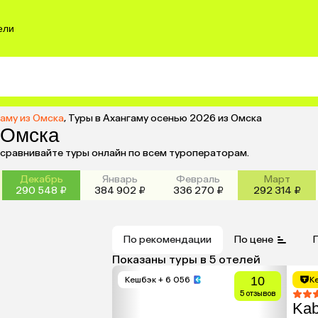
ели
гаму из Омска
,
Туры в Ахангаму осенью 2026 из Омска
 Омска
 сравнивайте туры онлайн по всем туроператорам.
Декабрь
Январь
Февраль
Март
290 548 ₽
384 902 ₽
336 270 ₽
292 314 ₽
По рекомендации
По цене
Показаны туры в 5 отелей
10
Кешбэк
+ 6 056
К
5 отзывов
Kab