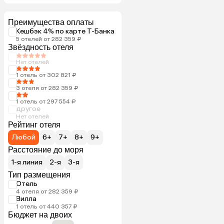
Преимущества оплаты
Кешбэк 4% по карте Т-Банка
5 отелей от 282 359 ₽
Звёздность отеля
Нет отелей
1 отель от 302 821 ₽
3 отеля от 282 359 ₽
1 отель от 297 554 ₽
другое
Нет отелей
Рейтинг отеля
Любой
6+
7+
8+
9+
Расстояние до моря
1-я линия
2-я
3-я
Тип размещения
Отель
4 отеля от 282 359 ₽
Вилла
1 отель от 440 357 ₽
Бюджет на двоих