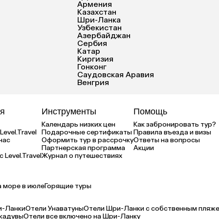
Армения
Казахстан
Шри-Ланка
Узбекистан
Азербайджан
Сербия
Катар
Киргизия
Гонконг
Саудовская Аравия
Венгрия
я
Инструменты
Помощь
Календарь низких цен
Как забронировать тур?
Level.Travel
Подарочные сертификаты
Правила въезда и визы
нас
Оформить тур в рассрочку
Ответы на вопросы
Партнерская программа
Акции
 Level.Travel
Журнал о путешествиях
а море в июле
Горящие туры
и-Ланки
Отели Унаватуны
Отели Шри-Ланки с собственным пляж
кадувы
Отели все включено на Шри-Ланку