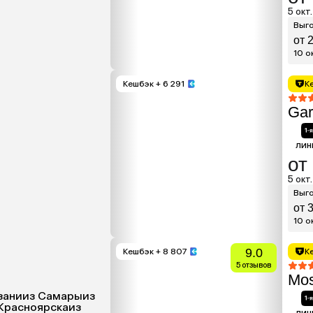
5 окт.
Выго
от 
10 ок
Кешбэк
+ 6 291
К
Gar
лин
от
5 окт.
Выго
от 
10 ок
9.0
Кешбэк
+ 8 807
К
5 отзывов
Mos
зани
из Самары
из
 Красноярска
из
лин