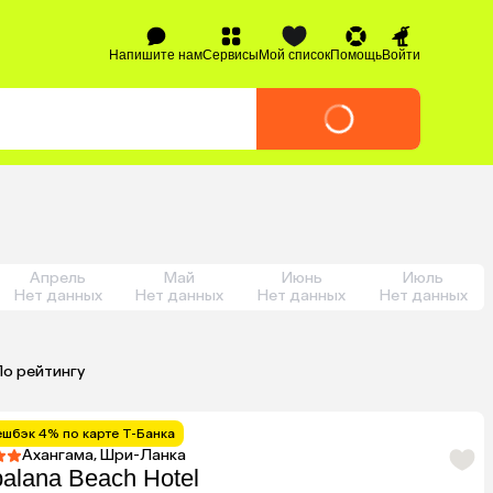
Напишите нам
Сервисы
Мой список
Помощь
Войти
Апрель
Май
Июнь
Июль
Нет данных
Нет данных
Нет данных
Нет данных
По рейтингу
ешбэк 4% по карте Т-Банка
Ахангама, Шри-Ланка
alana Beach Hotel