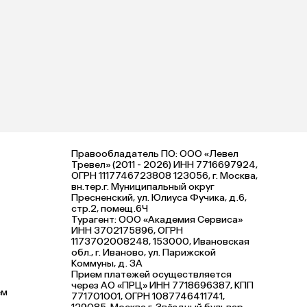
Правообладатель ПО: ООО «Левел
Тревел» (2011 - 2026) ИНН 7716697924,
ОГРН 1117746723808 123056, г. Москва,
вн.тер.г. Муниципальный округ
Пресненский, ул. Юлиуса Фучика, д.6,
стр.2, помещ.6Ч
Турагент: ООО «Академия Сервиса»
ИНН 3702175896, ОГРН
1173702008248, 153000, Ивановская
обл., г. Иваново, ул. Парижской
Коммуны, д. ЗА
Прием платежей осуществляется
через АО «ПРЦ» ИНН 7718696387, КПП
ем
771701001, ОГРН 1087746411741,