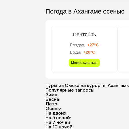
Погода в Ахангаме осенью
Сентябрь
Воздух:
+27°C
Вода:
+28°C
Можно купаться
Туры из Омска на курорты Ахангам
Популярные запросы
Зима
·
Весна
·
Лето
·
Осень
·
На двоих
·
На 5 ночей
·
На 7 ночей
·
На 10 ночей
·