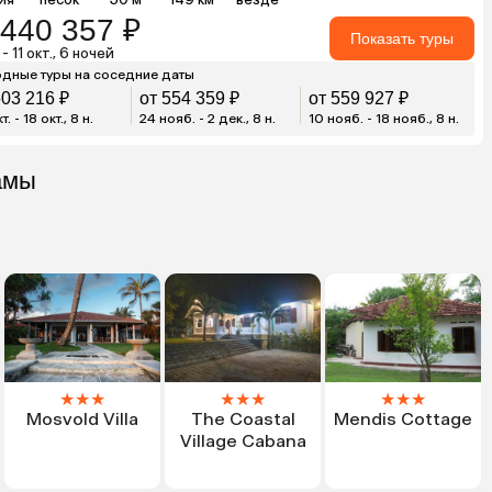
 440 357 ₽
Показать туры
 - 11 окт., 6 ночей
дные туры на соседние даты
503 216 ₽
от 554 359 ₽
от 559 927 ₽
т. - 18 окт., 8 н.
24 нояб. - 2 дек., 8 н.
10 нояб. - 18 нояб., 8 н.
амы
★
★
★
★
★
★
★
★
★
Mosvold Villa
The Coastal
Mendis Cottage
Village Cabana