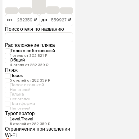
от
₽
до
₽
Поиск отеля по названию
Расположение пляжа
Только собственный
1 отель от 302 821 ₽
Общий
4 отеля от 282 359 ₽
Пляж
Песок
5 отелей от 282 359 ₽
Песок с галькой
Нет отелей
Галька
Нет отелей
Платформа
Нет отелей
Туроператор
Level.Travel
5 отелей от 282 359 ₽
Ограничения при заселении
Wi-Fi