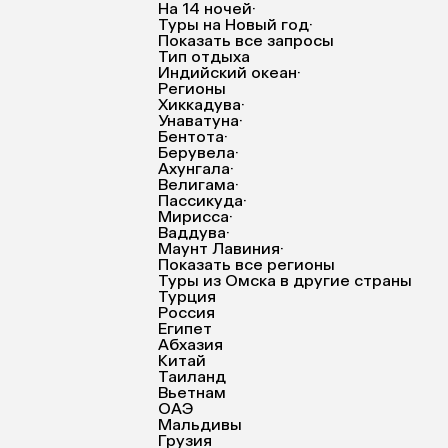
На 14 ночей
·
Туры на Новый год
·
Показать все запросы
Тип отдыха
Индийский океан
·
Регионы
Хиккадува
·
Унаватуна
·
Бентота
·
Берувела
·
Ахунгала
·
Велигама
·
Пассикуда
·
Мирисса
·
Ваддува
·
Маунт Лавиния
·
Показать все регионы
Туры из Омска в другие страны
Турция
Россия
Египет
Абхазия
Китай
Таиланд
Вьетнам
ОАЭ
Мальдивы
Грузия