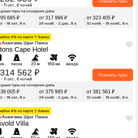
Показать туры
 - 11 окт., 6 ночей
дные туры на соседние даты
295 685 ₽
от 317 966 ₽
от 323 405 ₽
т. - 18 окт., 8 н.
24 нояб. - 2 дек., 8 н.
10 нояб. - 18 нояб., 8 н.
ешбэк 4% по карте Т-Банка
Ахангама, Шри-Ланка
tons Cape Hotel
ия
песок
20 м
169 км
везде
 314 562 ₽
Показать туры
 - 11 окт., 6 ночей
дные туры на соседние даты
338 005 ₽
от 375 985 ₽
от 381 561 ₽
т. - 18 окт., 8 н.
24 нояб. - 2 дек., 8 н.
10 нояб. - 18 нояб., 8 н.
ешбэк 4% по карте Т-Банка
Ахангама, Шри-Ланка
vold Villa
ия
песок
50 м
149 км
везде