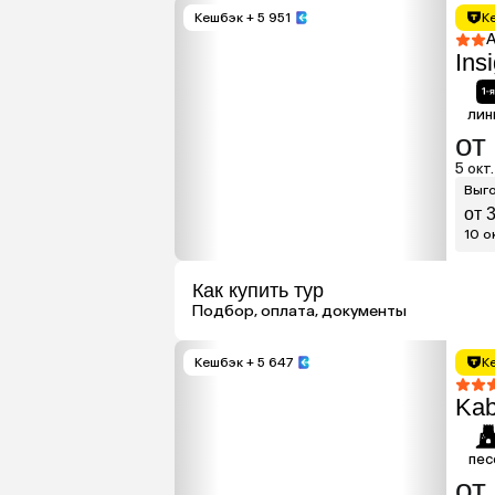
Кешбэк
+ 5 951
К
А
Ins
лин
от
5 окт.
Выго
от 
10 ок
Как купить тур
Подбор, оплата, документы
Кешбэк
+ 5 647
К
Kab
пес
от