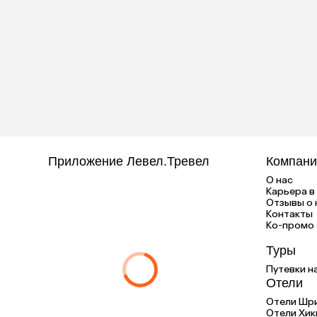
Приложение Левел.Тревел
Компани
О нас
Карьера в 
Отзывы о 
Контакты
Ко-промо с
Туры
Путевки н
Отели
Отели Шр
Отели Хик