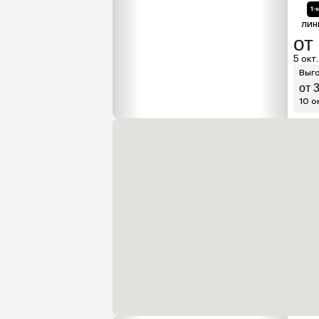
лин
от
5 окт.
Выго
от 
10 ок