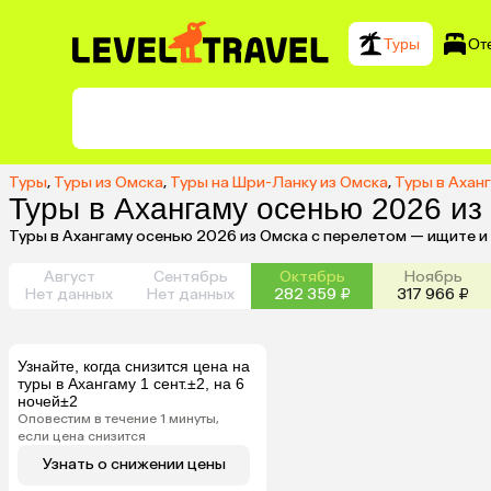
Туры
От
Туры
,
Туры из Омска
,
Туры на Шри-Ланку из Омска
,
Туры в Ахан
Туры в Ахангаму осенью 2026 из
Туры в Ахангаму осенью 2026 из Омска с перелетом — ищите и
Август
Сентябрь
Октябрь
Ноябрь
Нет данных
Нет данных
282 359 ₽
317 966 ₽
Узнайте, когда снизится цена на
туры в Ахангаму 1 сент.±2, на 6
ночей±2
Оповестим в течение 1 минуты,
если цена снизится
Узнать о снижении цены