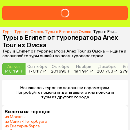
Туры
,
Туры из Омска
,
Туры в Египет из Омска
,
Туры в Египет от туроператора Anex Tour из Омска
Туры в Египет от туроператора Anex
Tour из Омска
Туры в Египет от туроператора Anex Tour из Омска — ищите и
сравнивайте туры онлайн по всем туроператорам.
Август
Сентябрь
Октябрь
Ноябрь
Декабрь
Янв
143 491 ₽
170 117 ₽
201 693 ₽
194 914 ₽
237 733 ₽
279 
Не нашлось туров по заданным параметрам 

 Попробуйте поменять даты вылета или поискать 
туры из другого города
Вылеты из городов
из Москвы
из Санкт-Петербурга
из Екатеринбурга