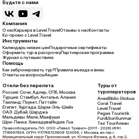
Будьте с нами
Компания
О нас
Карьера в Level.Travel
Отзывы о нас
Контакты
Ко-промо с Level.Travel
Инструменты
Календарь низких цен
Подарочные сертификаты
Оформить тур в рассрочку
Партнерская программа
Журнал о путешествиях
Помощь
Как забронировать тур?
Правила въезда и визы
Ответы на вопросы
Акции
Отели без перелета
Туры от
туроператоров
Россия:
Сочи,
Адлер,
СПб,
Москва
Турция:
Стамбул,
Анталья,
Алания
Anex
Biblio Globus
Таиланд:
Пхукет,
Паттайя
Coral Travel
Египет:
Хургада,
Шарм-Эль-Шейх
Level.Travel
ОАЭ:
Дубай,
Шарджа
Pegas Touristik
Мальдивы:
Мале,
Маафуши
Fun&Sun
Sunmar
Шри-Ланка:
Хиккадува
Индия:
Гоа
Tez Tour
Алеан
Правообладатель ПО: ООО «Левел Тревел» (2011 - 2026) ИНН
7716697924, ОГРН 1117746723808 123056, г. Москва, вн.тер.г.
Муниципальный округ Пресненский, ул. Юлиуса Фучика, д.6, стр.2,