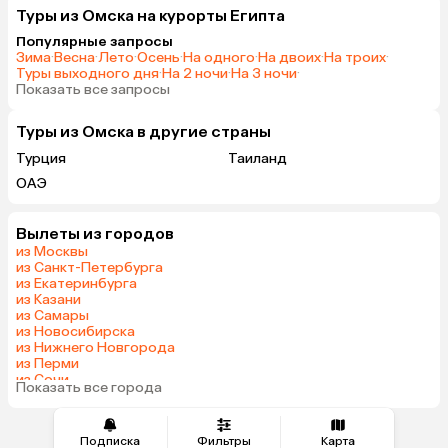
Туры из Омска на курорты Египта
Популярные запросы
Зима
·
Весна
·
Лето
·
Осень
·
На одного
·
На двоих
·
На троих
·
Туры выходного дня
·
На 2 ночи
·
На 3 ночи
·
Показать все запросы
Туры из Омска в другие страны
Турция
Таиланд
ОАЭ
Вылеты из городов
из Москвы
из Санкт-Петербурга
из Екатеринбурга
из Казани
из Самары
из Новосибирска
из Нижнего Новгорода
из Перми
из Сочи
Показать все города
из Челябинска
Подписка
Фильтры
Карта