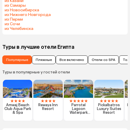
из Казани
из Самары
из Новосибирска
из Нижнего Новгорода
из Перми
из Сочи
из Челябинска
Туры в лучшие отели Египта
Популярные
Пляжные
Все включено
Отели со SPA
Тол
Туры в популярные у гостей отели
★
★
★
★
★
★
★
★
★
★
★
★
★
★
★
★
★
★
Amwaj Beach
Rewaya Inn
Parrotel
Pickalbatros
R
Club Aqua Park
Resort
Lagoon
Luxury Suites
& Spa
Waterpark
Resort
Resort