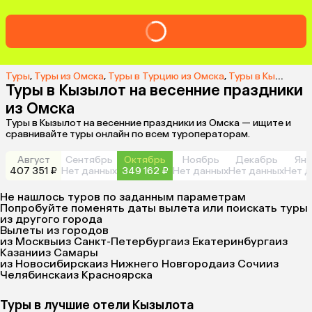
Туры
,
Туры из Омска
,
Туры в Турцию из Омска
,
Туры в Кызылот из Омска
Туры в Кызылот на весенние праздники
из Омска
Туры в Кызылот на весенние праздники из Омска — ищите и
сравнивайте туры онлайн по всем туроператорам.
Август
Сентябрь
Октябрь
Ноябрь
Декабрь
Янв
407 351 ₽
Нет данных
349 162 ₽
Нет данных
Нет данных
Нет д
Не нашлось туров по заданным параметрам
Попробуйте поменять даты вылета или поискать туры
из другого города
Вылеты из городов
из Москвы
из Санкт-Петербурга
из Екатеринбурга
из
Казани
из Самары
из Новосибирска
из Нижнего Новгорода
из Сочи
из
Челябинска
из Красноярска
Туры в лучшие отели Кызылота