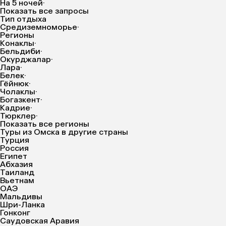
На 5 ночей
·
Показать все запросы
Тип отдыха
Средиземноморье
·
Регионы
Конаклы
·
Бельдиби
·
Окурджалар
·
Лара
·
Белек
·
Гёйнюк
·
Чолаклы
·
Богазкент
·
Кадрие
·
Тюрклер
·
Показать все регионы
Туры из Омска в другие страны
Турция
Россия
Египет
Абхазия
Таиланд
Вьетнам
ОАЭ
Мальдивы
Шри-Ланка
Гонконг
Саудовская Аравия