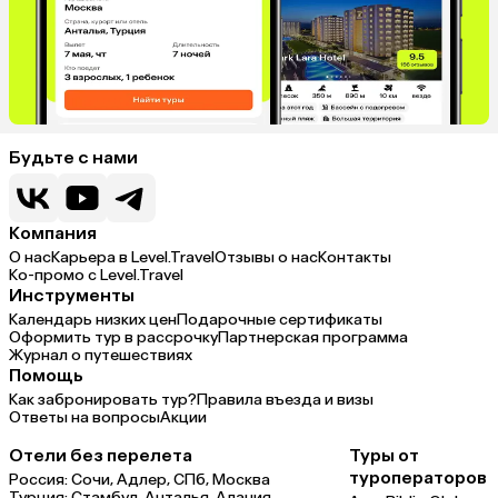
Будьте с нами
Компания
О нас
Карьера в Level.Travel
Отзывы о нас
Контакты
Ко-промо с Level.Travel
Инструменты
Календарь низких цен
Подарочные сертификаты
Оформить тур в рассрочку
Партнерская программа
Журнал о путешествиях
Помощь
Как забронировать тур?
Правила въезда и визы
Ответы на вопросы
Акции
Отели без перелета
Туры от
туроператоров
Россия:
Сочи,
Адлер,
СПб,
Москва
Турция:
Стамбул,
Анталья,
Алания