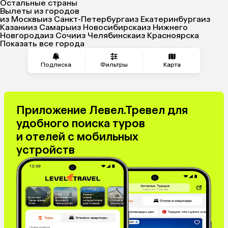
Остальные страны
Вылеты из городов
из Москвы
из Санкт-Петербурга
из Екатеринбурга
из
Казани
из Самары
из Новосибирска
из Нижнего
Новгорода
из Сочи
из Челябинска
из Красноярска
Показать все города
Подписка
Фильтры
Карта
Приложение Левел.Тревел для
удобного поиска туров
и отелей с мобильных
устройств