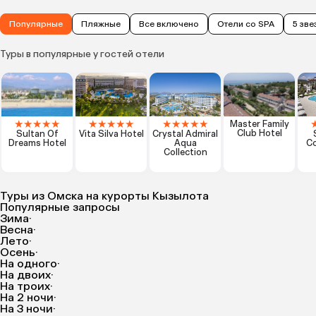
Популярные
Пляжные
Все включено
Отели со SPA
5 зве
Туры в популярные у гостей отели
★
★
★
★
★
★
★
★
★
★
★
★
★
★
★
Master Family
Club Hotel
Sultan Of
Vita Silva Hotel
Crystal Admiral
Dreams Hotel
Aqua
Co
Collection
Туры из Омска на курорты Кызылота
Популярные запросы
Зима
·
Весна
·
Лето
·
Осень
·
На одного
·
На двоих
·
На троих
·
На 2 ночи
·
На 3 ночи
·