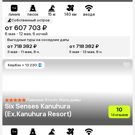
линия
песок
15 м
140 км
везде
Собственный остров
от 607 703 ₽
6 мая - 12 мая, 6 ночей
Выгодные туры на соседние даты
от 718 382 ₽
от 718 382 ₽
3 мая - 11 мая, 8 н.
5 мая - 13 мая, 8 н.
Кешбэк
+ 13 230
Лавиани Атолл, Мальдивы
Six Senses Kanuhura
10
(Ex.Kanuhura Resort)
14 отзывов