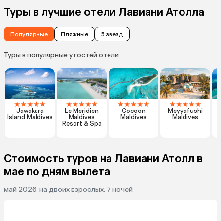
Туры в лучшие отели Лавиани Атолла
Популярные
Пляжные
5 звезд
Туры в популярные у гостей отели
★
★
★
★
★
★
★
★
★
★
★
★
★
★
★
★
★
★
★
★
Jawakara
Le Meridien
Cocoon
Meyyafushi
K
Island Maldives
Maldives
Maldives
Maldives
Resort & Spa
Стоимость туров на Лавиани Атолл в
мае по дням вылета
май 2026, на двоих взрослых, 7 ночей