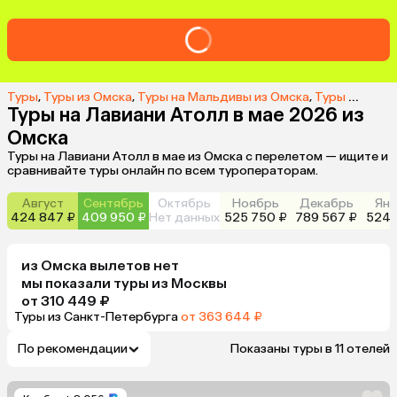
Туры
,
Туры из Омска
,
Туры на Мальдивы из Омска
,
Туры на Лавиани Атолл из Омска
Туры на Лавиани Атолл в мае 2026 из
Омска
Туры на Лавиани Атолл в мае из Омска с перелетом — ищите и
сравнивайте туры онлайн по всем туроператорам.
Август
Сентябрь
Октябрь
Ноябрь
Декабрь
Янв
424 847 ₽
409 950 ₽
Нет данных
525 750 ₽
789 567 ₽
524 
из
Омска
вылетов нет
мы показали туры
из
Москвы
от 310 449 ₽
Туры из Санкт-Петербурга
от 363 644 ₽
По рекомендации
Показаны туры в 11 отелей