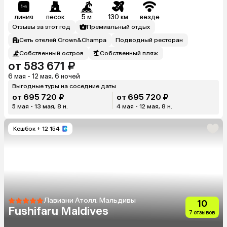
линия
песок
5 м
130 км
везде
Отзывы за этот год
Премиальный отдых
Сеть отелей Crown&Champa
Подводный ресторан
Собственный остров
Собственный пляж
от 583 671 ₽
6 мая - 12 мая, 6 ночей
Выгодные туры на соседние даты
от 695 720 ₽
от 695 720 ₽
5 мая - 13 мая, 8 н.
4 мая - 12 мая, 8 н.
Кешбэк
+ 12 154
Лавиани Атолл, Мальдивы
10
Fushifaru Maldives
7 отзывов