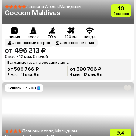
Лавиани Атолл, Мальдивы
10
Cocoon Maldives
9 отзывов
линия
песок
70 м
120 км
везде
Собственный остров
Собственный пляж
от 496 313 ₽
6 мая - 12 мая, 6 ночей
Выгодные туры на соседние даты
от 580 766 ₽
от 580 766 ₽
3 мая - 11 мая, 8 н.
4 мая - 12 мая, 8 н.
Кешбэк
+ 6 208
Лавиани Атолл, Мальдивы
9.4