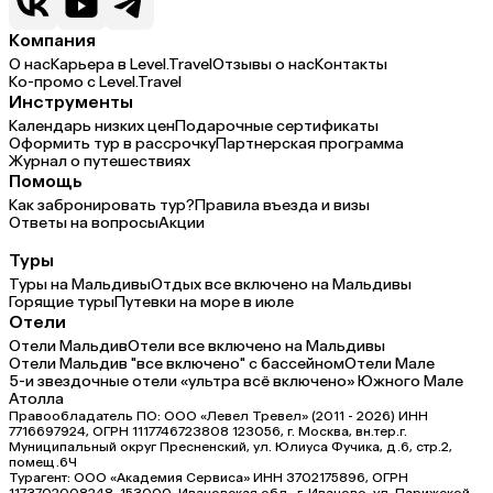
Компания
О нас
Карьера в Level.Travel
Отзывы о нас
Контакты
Ко-промо с Level.Travel
Инструменты
Календарь низких цен
Подарочные сертификаты
Оформить тур в рассрочку
Партнерская программа
Журнал о путешествиях
Помощь
Как забронировать тур?
Правила въезда и визы
Ответы на вопросы
Акции
Туры
Туры на Мальдивы
Отдых все включено на Мальдивы
Горящие туры
Путевки на море в июле
Отели
Отели Мальдив
Отели все включено на Мальдивы
Отели Мальдив "все включено" с бассейном
Отели Мале
5-и звездочные отели «ультра всё включено» Южного Мале
Атолла
Правообладатель ПО: ООО «Левел Тревел» (2011 - 2026) ИНН
7716697924, ОГРН 1117746723808 123056, г. Москва, вн.тер.г.
Муниципальный округ Пресненский, ул. Юлиуса Фучика, д.6, стр.2,
помещ.6Ч
Турагент: ООО «Академия Сервиса» ИНН 3702175896, ОГРН