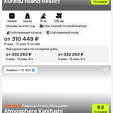
Kuredu Island Resort
13 отзывов
линия
песок
10 м
128 км
Отзывы за этот год
Сеть отелей Crown&Champa
Собственный остров
Собственный пляж
от 310 449 ₽
6 мая - 12 мая, 6 ночей
Выгодные туры на соседние даты
от 332 263 ₽
от 332 263 ₽
5 мая - 13 мая, 8 н.
4 мая - 12 мая, 8 н.
Кешбэк
+ 10 823
Лавиани Атолл, Мальдивы
9.5
Atmosphere Kanifushi
6 отзывов