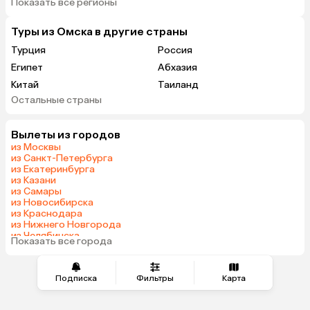
Показать все регионы
Туры из Омска в другие страны
Турция
Россия
Египет
Абхазия
Китай
Таиланд
Остальные страны
Вьетнам
ОАЭ
Мальдивы
Грузия
Вылеты из городов
Армения
Беларусь
из Москвы
Казахстан
Шри-Ланка
из Санкт-Петербурга
из Екатеринбурга
Узбекистан
Азербайджан
из Казани
Сербия
Катар
из Самары
из Новосибирска
Киргизия
Гонконг
из Краснодара
Саудовская Аравия
Таджикистан
из Нижнего Новгорода
из Челябинска
Венгрия
Показать все города
из Тюмени
Подписка
Фильтры
Карта