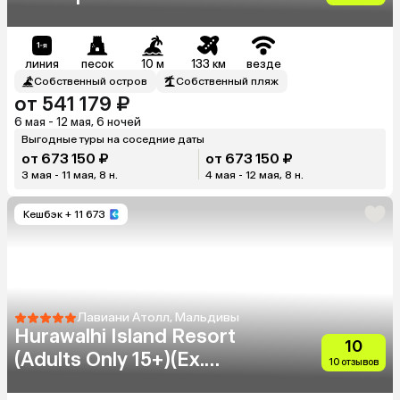
линия
песок
10 м
133 км
везде
Собственный остров
Собственный пляж
от 541 179 ₽
6 мая - 12 мая, 6 ночей
Выгодные туры на соседние даты
от 673 150 ₽
от 673 150 ₽
3 мая - 11 мая, 8 н.
4 мая - 12 мая, 8 н.
Кешбэк
+ 11 673
Лавиани Атолл, Мальдивы
Hurawalhi Island Resort
10
(Adults Only 15+)(Ex.
10 отзывов
Hurawalhi Resort Maldives)