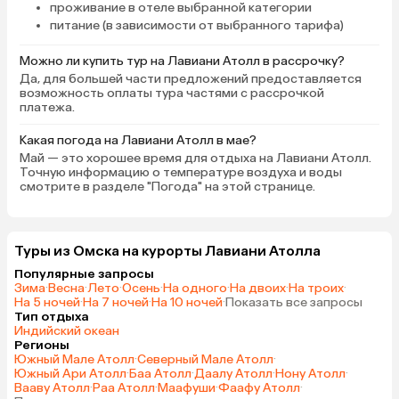
проживание в отеле выбранной категории
питание (в зависимости от выбранного тарифа)
Можно ли купить тур на Лавиани Атолл в рассрочку?
Да, для большей части предложений предоставляется
возможность оплаты тура частями с рассрочкой
платежа.
Какая погода на Лавиани Атолл в мае?
Май — это хорошее время для отдыха на Лавиани Атолл.
Точную информацию о температуре воздуха и воды
смотрите в разделе "Погода" на этой странице.
Туры из Омска на курорты Лавиани Атолла
Популярные запросы
Зима
·
Весна
·
Лето
·
Осень
·
На одного
·
На двоих
·
На троих
·
На 5 ночей
·
На 7 ночей
·
На 10 ночей
·
Показать все запросы
Тип отдыха
Индийский океан
Регионы
Южный Мале Атолл
·
Северный Мале Атолл
·
Южный Ари Атолл
·
Баа Атолл
·
Даалу Атолл
·
Нону Атолл
·
Вааву Атолл
·
Раа Атолл
·
Маафуши
·
Фаафу Атолл
·