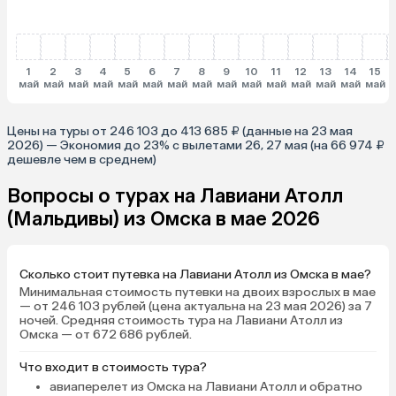
1
2
3
4
5
6
7
8
9
10
11
12
13
14
15
май
май
май
май
май
май
май
май
май
май
май
май
май
май
май
Цены на туры от 246 103 до 413 685 ₽ (данные на 23 мая
2026) — Экономия до 23% с вылетами 26, 27 мая (на 66 974 ₽
дешевле чем в среднем)
Вопросы о турах на Лавиани Атолл
(Мальдивы) из Омска в мае 2026
Сколько стоит путевка на Лавиани Атолл из Омска в мае?
Минимальная стоимость путевки на двоих взрослых в мае
— от 246 103 рублей (цена актуальна на 23 мая 2026) за 7
ночей. Средняя стоимость тура на Лавиани Атолл из
Омска — от 672 686 рублей.
Что входит в стоимость тура?
авиаперелет из Омска на Лавиани Атолл и обратно