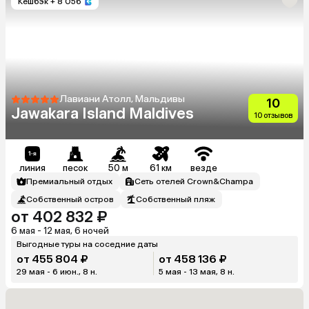
Кешбэк
+ 8 056
Лавиани Атолл, Мальдивы
10
Jawakara Island Maldives
10 отзывов
линия
песок
50 м
61 км
везде
Премиальный отдых
Сеть отелей Crown&Champa
Собственный остров
Собственный пляж
от 402 832 ₽
6 мая - 12 мая, 6 ночей
Выгодные туры на соседние даты
от 455 804 ₽
от 458 136 ₽
29 мая - 6 июн., 8 н.
5 мая - 13 мая, 8 н.