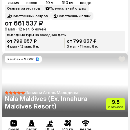
линия
песок
10 м
150 км
везде
Отзывы за этот год
Премиальный отдых
Собственный остров
Собственный пляж
от 661 537 ₽
6 мая - 12 мая, 6 ночей
Выгодные туры на соседние даты
от 799 857 ₽
от 799 857 ₽
4 мая - 12 мая, 8 н.
3 мая - 11 мая, 8 н.
Кешбэк
+ 9 036
Лавиани Атолл, Мальдивы
Nala Maldives (Ex. Innahura
9.5
Maldives Resort)
6 отзывов
линия
песок
30 м
145 км
везде