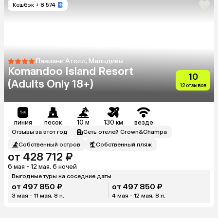
Кешбэк
+ 8 574
Лавиани Атолл, Мальдивы
Komandoo Island Resort
10
(Adults Only 18+)
12 отзывов
линия
песок
10 м
130 км
везде
Отзывы за этот год
Сеть отелей Crown&Champa
Собственный остров
Собственный пляж
от 428 712 ₽
6 мая - 12 мая, 6 ночей
Выгодные туры на соседние даты
от 497 850 ₽
от 497 850 ₽
3 мая - 11 мая, 8 н.
4 мая - 12 мая, 8 н.