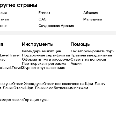
другие страны
ссия
Египет
Абхазия
етнам
ОАЭ
Мальдивы
конг
Саудовская Аравия
ия
Инструменты
Помощь
Календарь низких цен
Как забронировать тур?
Level.Travel
Подарочные сертификаты
Правила въезда и визы
нас
Оформить тур в рассрочку
Ответы на вопросы
Партнерская программа
Акции
 Level.Travel
Журнал о путешествиях
ватуны
Отели Хиккадувы
Отели все включено на Шри-Ланку
и-Ланки
Отели Шри-Ланки с собственным пляжем
а море в июле
Горящие туры