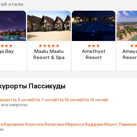
тей отели
★
★
★
★
★
★
★
★
★
★
★
★
ga Bay
Maalu Maalu
Amethyst
Amaya
Resort & Spa
Resort
Resor
 курорты Пассикуды
двоих
·
На 5 ночей
·
На 7 ночей
·
На 10 ночей
·
На 14 ночей
·
 все запросы
та
·
Берувела
·
Ахунгала
·
Велигама
·
Мирисса
·
Ваддува
·
Маунт Лавиния
ны