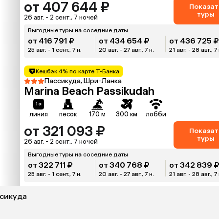
от 407 644 ₽
Показат
туры
26 авг. - 2 сент., 7 ночей
Выгодные туры на соседние даты
от 416 791 ₽
от 434 654 ₽
от 436 725 
25 авг. - 1 сент., 7 н.
20 авг. - 27 авг., 7 н.
21 авг. - 28 авг., 7 
Кешбэк 4% по карте Т-Банка
Пассикуда, Шри-Ланка
Marina Beach Passikudah
линия
песок
170 м
300 км
лобби
от 321 093 ₽
Показат
туры
26 авг. - 2 сент., 7 ночей
Выгодные туры на соседние даты
от 322 711 ₽
от 340 768 ₽
от 342 839 
25 авг. - 1 сент., 7 н.
20 авг. - 27 авг., 7 н.
21 авг. - 28 авг., 7 
ссикуда