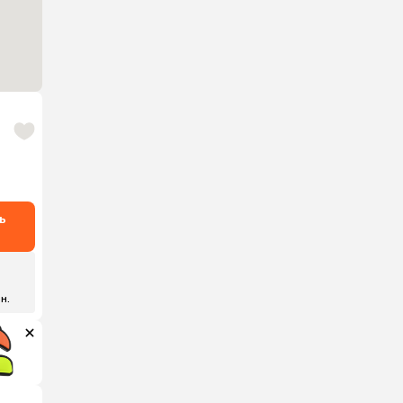
ь
 н.