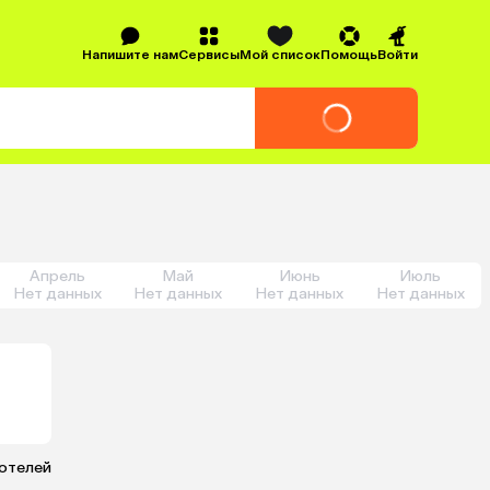
Напишите нам
Сервисы
Мой список
Помощь
Войти
Апрель
Май
Июнь
Июль
Нет данных
Нет данных
Нет данных
Нет данных
 отелей