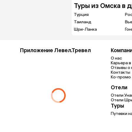
Туры из Омска в 
Турция
Ро
Таиланд
Вь
Шри-Ланка
Гон
Приложение Левел.Тревел
Компан
О нас
Карьера в 
Отзывы о 
Контакты
Ко-промо с
Отели
Отели Уна
Отели Шр
Туры
Путевки н