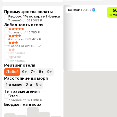
9
Кешбэк
+ 7 497
Преимущества оплаты
13 от
Кешбэк 4% по карте Т-Банка
7 отелей от 321 093 ₽
Звёздность отеля
1 отель от 445 785 ₽
4 отеля от 359 407 ₽
2 отеля от 321 093 ₽
Нет отелей
другое
Нет отелей
Рейтинг отеля
Любой
6+
7+
8+
9+
Расстояние до моря
1-я линия
2-я
3-я
Тип размещения
Отель
7 отелей от 321 093 ₽
Бюджет на двоих