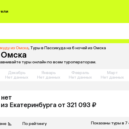
тели
икуду из Омска
,
Туры в Пассикуда на 6 ночей из Омска
з Омска
равнивайте туры онлайн по всем туроператорам.
Декабрь
Январь
Февраль
Март
Нет данных
Нет данных
Нет данных
Нет данных
 нет
из
Екатеринбурга
от 321 093 ₽
Показаны туры в 7
ене
По рейтингу