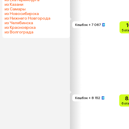
из Казани
из Самары
из Новосибирска
из Нижнего Новгорода
из Челябинска
1
Кешбэк
+ 7 067
из Красноярска
5 от
из Волгограда
8
Кешбэк
+ 8 152
6 от