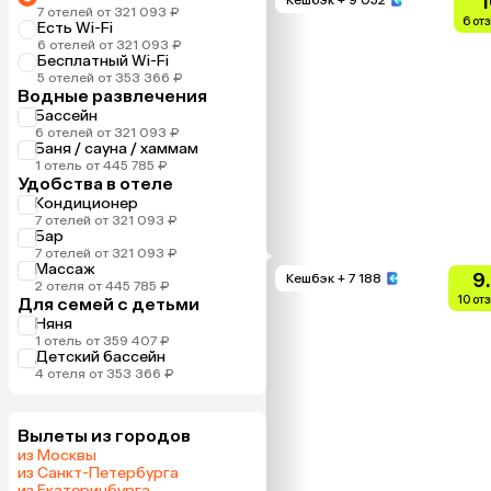
1
7 отелей от 321 093 ₽
6 от
Есть Wi-Fi
6 отелей от 321 093 ₽
Бесплатный Wi-Fi
5 отелей от 353 366 ₽
Водные развлечения
Бассейн
6 отелей от 321 093 ₽
Баня / сауна / хаммам
1 отель от 445 785 ₽
Удобства в отеле
Кондиционер
7 отелей от 321 093 ₽
Бар
7 отелей от 321 093 ₽
Массаж
9
Кешбэк
+ 7 188
2 отеля от 445 785 ₽
10 от
Для семей с детьми
Няня
1 отель от 359 407 ₽
Детский бассейн
4 отеля от 353 366 ₽
Вылеты из городов
из Москвы
из Санкт-Петербурга
из Екатеринбурга