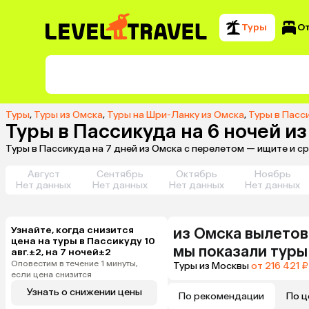
Туры
О
Туры
,
Туры из Омска
,
Туры на Шри-Ланку из Омска
,
Туры в Пасс
Туры в Пассикуда на 6 ночей и
Туры в Пассикуда на 7 дней из Омска с перелетом — ищите и с
Август
Сентябрь
Октябрь
Ноябрь
Нет данных
Нет данных
Нет данных
Нет данных
Узнайте, когда снизится
из
Омска
вылетов
цена на туры в Пассикуду 10
мы показали туры
авг.±2, на 7 ночей±2
Оповестим в течение 1 минуты,
Туры из Москвы
от 216 421 ₽
если цена снизится
Узнать о снижении цены
По рекомендации
По ц