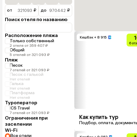
от
₽
до
₽
Поиск отеля по названию
Расположение пляжа
1
Кешбэк
+ 8 915
Только собственный
6 от
2 отеля от 359 407 ₽
Общий
5 отелей от 321 093 ₽
Пляж
Песок
7 отелей от 321 093 ₽
Песок с галькой
Нет отелей
Галька
Нет отелей
Платформа
Нет отелей
Туроператор
ICS Travel
7 отелей от 321 093 ₽
Как купить тур
Ограничения при
Подбор, оплата, документ
заселении
Wi-Fi
Все отели
Кешбэк
+ 9 052