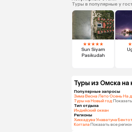
Туры в популярные у гос
★
★
★
★
★
★
Sun Siyam
U
Pasikudah
Туры из Омска на
Популярные запросы
Зима
·
Весна
·
Лето
·
Осень
·
На 
Туры на Новый год
·
Показать
Тип отдыха
Индийский океан
Регионы
Хиккадува
·
Унаватуна
·
Бенто
Коггала
·
Показать все регио