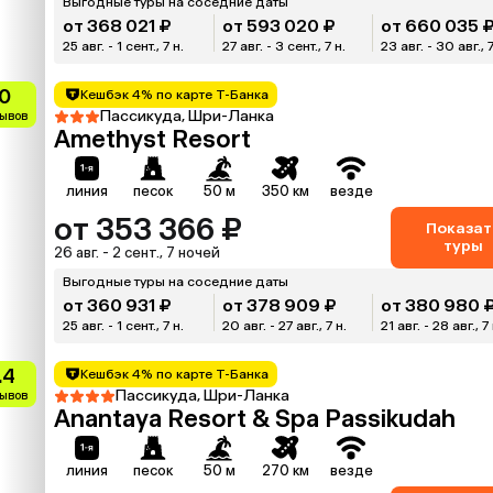
Выгодные туры на соседние даты
от 368 021 ₽
от 593 020 ₽
от 660 035 
25 авг. - 1 сент., 7 н.
27 авг. - 3 сент., 7 н.
23 авг. - 30 авг., 7
0
Кешбэк 4% по карте Т-Банка
Пассикуда, Шри-Ланка
зывов
Amethyst Resort
линия
песок
50 м
350 км
везде
от 353 366 ₽
Показат
туры
26 авг. - 2 сент., 7 ночей
Выгодные туры на соседние даты
от 360 931 ₽
от 378 909 ₽
от 380 980 
25 авг. - 1 сент., 7 н.
20 авг. - 27 авг., 7 н.
21 авг. - 28 авг., 7 
.4
Кешбэк 4% по карте Т-Банка
Пассикуда, Шри-Ланка
зывов
Anantaya Resort & Spa Passikudah
линия
песок
50 м
270 км
везде