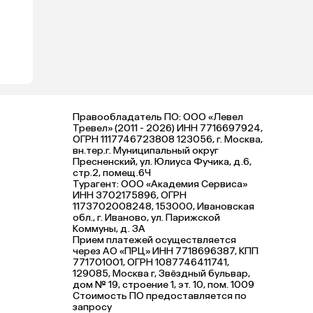
Правообладатель ПО: ООО «Левел
Тревел» (2011 - 2026) ИНН 7716697924,
ОГРН 1117746723808 123056, г. Москва,
вн.тер.г. Муниципальный округ
Пресненский, ул. Юлиуса Фучика, д.6,
стр.2, помещ.6Ч
Турагент: ООО «Академия Сервиса»
ИНН 3702175896, ОГРН
1173702008248, 153000, Ивановская
обл., г. Иваново, ул. Парижской
Коммуны, д. ЗА
Прием платежей осуществляется
через АО «ПРЦ» ИНН 7718696387, КПП
771701001, ОГРН 1087746411741,
129085, Москва г, Звёздный бульвар,
дом № 19, строение 1, эт. 10, пом. 1009
Стоимость ПО предоставляется по
запросу