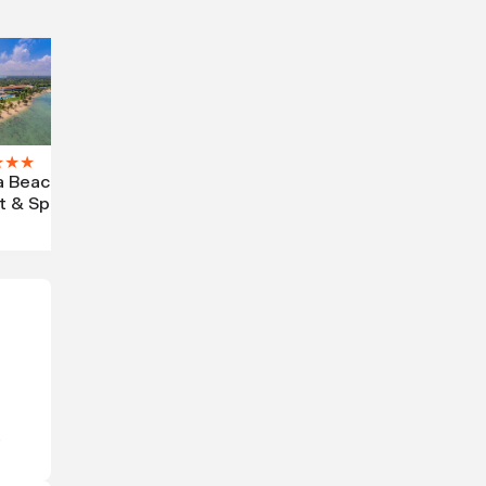
★
★
★
 Beach
t & Spa
·