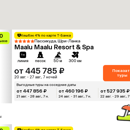
0
Кешбэк 4% по карте Т-Банка
Пассикуда, Шри-Ланка
зывов
Maalu Maalu Resort & Spa
линия
песок
50 м
300 км
от 445 785 ₽
Показат
туры
20 авг. - 27 авг., 7 ночей
Выгодные туры на соседние даты
от 447 856 ₽
от 460 196 ₽
от 527 935 ₽
21 авг. - 28 авг., 7 н.
24 авг. - 31 авг., 7 н.
22 авг. - 29 авг., 7
ы
Кешбэк 4% по карте Т-Банка