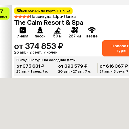
.7
Кешбэк 4% по карте Т-Банка
Пассикуда, Шри-Ланка
зывов
The Calm Resort & Spa
линия
песок
50 м
267 км
везде
от 374 853 ₽
Показат
туры
26 авг. - 2 сент., 7 ночей
Выгодные туры на соседние даты
от 375 631 ₽
от 393 579 ₽
от 616 367 ₽
25 авг. - 1 сент., 7 н.
20 авг. - 27 авг., 7 н.
27 авг. - 3 сент., 7