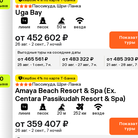
0
Пассикуда, Шри-Ланка
зывов
Uga Bay
линия
песок
50 м
везде
от 452 602 ₽
Показат
туры
26 авг. - 2 сент., 7 ночей
Выгодные туры на соседние даты
от 465 561 ₽
от 483 322 ₽
от 485 393 
25 авг. - 1 сент., 7 н.
20 авг. - 27 авг., 7 н.
21 авг. - 28 авг., 7 
.0
Кешбэк 4% по карте Т-Банка
Пассикуда, Шри-Ланка
зывов
Amaya Beach Resort & Spa (Ex.
Centara Passikudah Resort & Spa)
линия
песок
20 м
252 км
везде
от 359 407 ₽
Показат
туры
26 авг. - 2 сент., 7 ночей