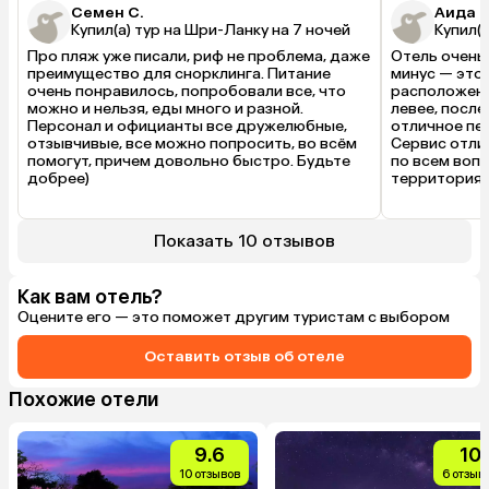
Семен С.
Аида И
Купил(а) тур на Шри-Ланку на 7 ночей
Купил(а
Про пляж уже писали, риф не проблема, даже 
Отель очень 
преимущество для снорклинга. Питание 
минус — это 
очень понравилось, попробовали все, что 
расположен о
можно и нельзя, еды много и разной. 
левее, после
Персонал и официанты все дружелюбные, 
отличное пес
отзывчивые, все можно попросить, во всём 
Сервис отлич
помогут, причем довольно быстро. Будьте 
по всем вопр
добрее) 
территория у
дочерью нас
продлили бро
заранее пони
Показать 10 отзывов
развлечений,
размеренный
Вайфай хорош
Как вам отель?
номерах убо
Оцените его — это поможет другим туристам с выбором
съездить на 
Аругамбей на
Оставить отзыв об отеле
Похожие отели
9.6
10
10 отзывов
6 отзыв