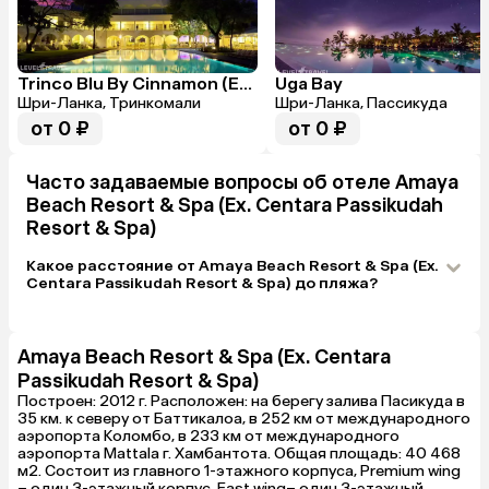
Trinco Blu By Cinnamon (Ex. Chaaya Blu)
Uga Bay
Шри-Ланка, Тринкомали
Шри-Ланка, Пассикуда
от 0 ₽
от 0 ₽
Часто задаваемые вопросы об отеле Amaya
Beach Resort & Spa (Ex. Centara Passikudah
Resort & Spa)
Какое расстояние от Amaya Beach Resort & Spa (Ex.
Centara Passikudah Resort & Spa) до пляжа?
Amaya Beach Resort & Spa (Ex. Centara
Passikudah Resort & Spa)
Построен: 2012 г. Расположен: на берегу залива Пасикуда в
35 км. к северу от Баттикалоа, в 252 км от международного
аэропорта Коломбо, в 233 км от международного
аэропорта Mattala г. Хамбантота. Общая площадь: 40 468
м2. Состоит из главного 1-этажного корпуса, Premium wing
– один 3-этажный корпус, East wing– один 3-этажный