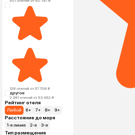
501 отелей от 60 787 ₽
128 отелей от 57 708 ₽
другое
2 381 отелей от 53 462 ₽
Рейтинг отеля
Любой
6+
7+
8+
9+
Расстояние до моря
1-я линия
2-я
3-я
Тип размещения