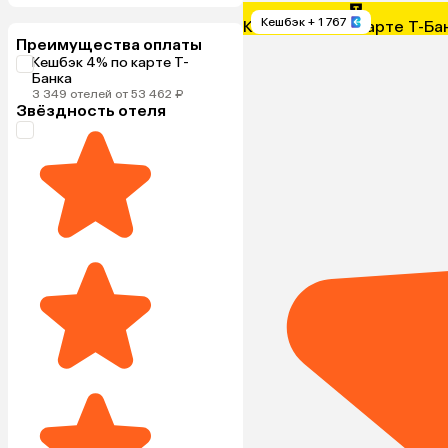
Кешбэк
+ 1 767
Кешбэк 4% по карте Т-Ба
Преимущества оплаты
Кешбэк 4% по карте Т-
Банка
3 349 отелей от 53 462 ₽
Звёздность отеля