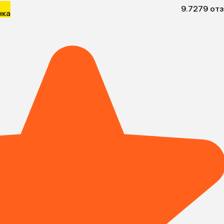
9.7
279 от
нка