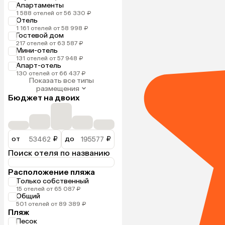
Апартаменты
1 588 отелей от 56 330 ₽
Отель
1 161 отелей от 58 998 ₽
Гостевой дом
217 отелей от 63 587 ₽
Мини-отель
131 отелей от 57 948 ₽
Апарт-отель
130 отелей от 66 437 ₽
Показать все типы
размещения
Бюджет на двоих
от
₽
до
₽
Поиск отеля по названию
Расположение пляжа
Только собственный
15 отелей от 65 087 ₽
Общий
501 отелей от 89 389 ₽
Пляж
Песок