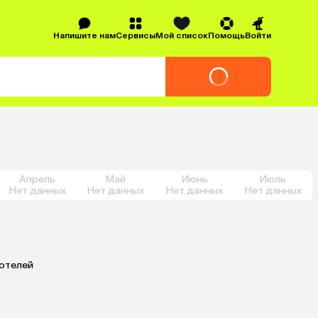
Напишите нам
Сервисы
Мой список
Помощь
Войти
Апрель
Май
Июнь
Июль
Нет данных
Нет данных
Нет данных
Нет данных
 отелей