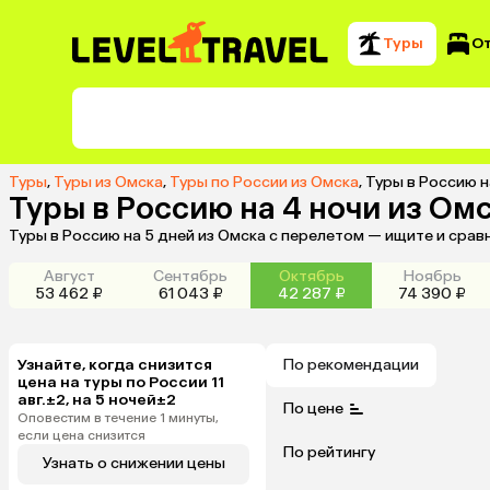
Туры
О
Туры
,
Туры из Омска
,
Туры по России из Омска
,
Туры в Россию н
Туры в Россию на 4 ночи из Ом
Туры в Россию на 5 дней из Омска с перелетом — ищите и срав
Август
Сентябрь
Октябрь
Ноябрь
53 462 ₽
61 043 ₽
42 287 ₽
74 390 ₽
Узнайте, когда снизится
По рекомендации
цена на туры по России 11
авг.±2, на 5 ночей±2
По цене
Оповестим в течение 1 минуты,
если цена снизится
По рейтингу
Узнать о снижении цены