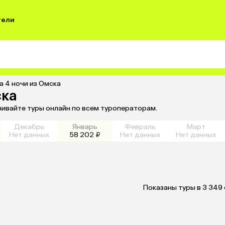
тели
а 4 ночи из Омска
ска
нивайте туры онлайн по всем туроператорам.
Декабрь
Январь
Февраль
Март
Нет данных
58 202 ₽
Нет данных
Нет данных
Показаны туры в 3 349