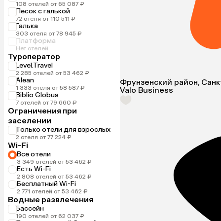
108 отелей от 65 087 ₽
Песок с галькой
72 отеля от 110 511 ₽
Галька
303 отеля от 78 945 ₽
Платформа
Нет отелей
Туроператор
Level.Travel
2 285 отелей от 53 462 ₽
Alean
Фрунзенский район, Санк
1 333 отеля от 58 587 ₽
Valo Business
Biblio Globus
7 отелей от 79 660 ₽
Ограничения при
заселении
Только отели для взрослых
2 отеля от 77 224 ₽
Wi-Fi
Все отели
3 349 отелей от 53 462 ₽
Есть Wi-Fi
2 808 отелей от 53 462 ₽
Бесплатный Wi-Fi
2 771 отелей от 53 462 ₽
Водные развлечения
Бассейн
190 отелей от 62 037 ₽