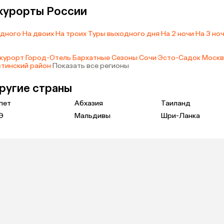
 курорты России
одного
·
На двоих
·
На троих
·
Туры выходного дня
·
На 2 ночи
·
На 3 но
курорт
·
Город-Отель Бархатные Сезоны
·
Сочи
·
Эсто-Садок
·
Москв
тинский район
·
Показать все регионы
другие страны
пет
Абхазия
Таиланд
Э
Мальдивы
Шри-Ланка