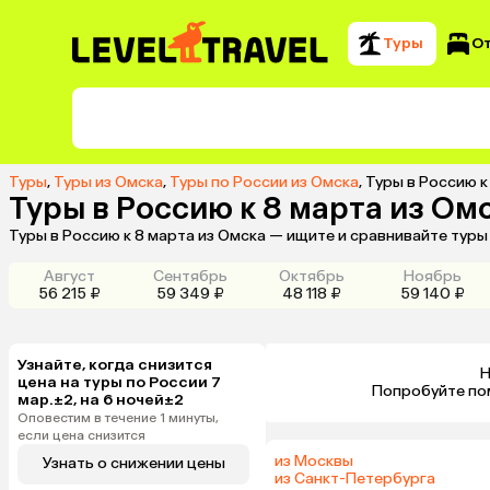
Туры
О
Туры
,
Туры из Омска
,
Туры по России из Омска
,
Туры в Россию к
Туры в Россию к 8 марта из Ом
Туры в Россию к 8 марта из Омска — ищите и сравнивайте туры
Август
Сентябрь
Октябрь
Ноябрь
56 215 ₽
59 349 ₽
48 118 ₽
59 140 ₽
Узнайте, когда снизится
Н
цена на туры по России 7
 Попробуйте по
мар.±2, на 6 ночей±2
Оповестим в течение 1 минуты,
если цена снизится
из Москвы
Узнать о снижении цены
из Санкт-Петербурга