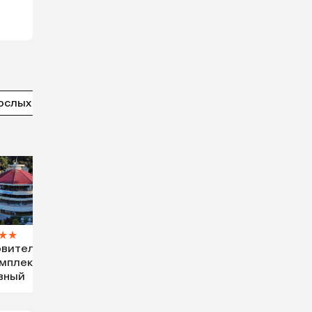
ослых
5 звезд
★
★
вительн
мплекс
вный