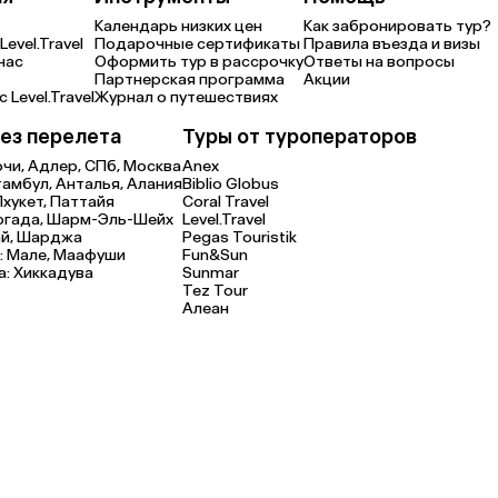
Календарь низких цен
Как забронировать тур?
Level.Travel
Подарочные сертификаты
Правила въезда и визы
нас
Оформить тур в рассрочку
Ответы на вопросы
Партнерская программа
Акции
 Level.Travel
Журнал о путешествиях
ез перелета
Туры от туроператоров
очи,
Адлер,
СПб,
Москва
Anex
тамбул,
Анталья,
Алания
Biblio Globus
Пхукет,
Паттайя
Coral Travel
ргада,
Шарм-Эль-Шейх
Level.Travel
й,
Шарджа
Pegas Touristik
:
Мале,
Маафуши
Fun&Sun
а:
Хиккадува
Sunmar
Tez Tour
Алеан