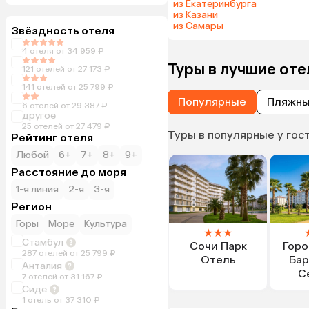
из Екатеринбурга
из Казани
из Самары
Звёздность отеля
4 отеля от 34 959 ₽
Туры в лучшие оте
121 отелей от 27 173 ₽
141 отелей от 25 799 ₽
Популярные
Пляжн
6 отелей от 29 387 ₽
другое
25 отелей от 27 479 ₽
Туры в популярные у гос
Рейтинг отеля
Любой
6+
7+
8+
9+
Расстояние до моря
1-я линия
2-я
3-я
Регион
Горы
Море
Культура
★
★
★
Стамбул
Сочи Парк
Горо
287 отелей от 25 799 ₽
Отель
Бар
Анталия
С
7 отелей от 31 167 ₽
Сиде
1 отель от 37 310 ₽