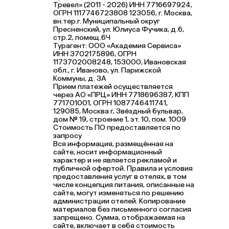
Тревел» (2011 - 2026) ИНН 7716697924,
ОГРН 1117746723808 123056, г. Москва,
вн.тер.г. Муниципальный округ
Пресненский, ул. Юлиуса Фучика, д.6,
стр.2, помещ.6Ч
Турагент: ООО «Академия Сервиса»
ИНН 3702175896, ОГРН
1173702008248, 153000, Ивановская
обл., г. Иваново, ул. Парижской
Коммуны, д. ЗА
Прием платежей осуществляется
через АО «ПРЦ» ИНН 7718696387, КПП
771701001, ОГРН 1087746411741,
129085, Москва г, Звёздный бульвар,
дом № 19, строение 1, эт. 10, пом. 1009
Стоимость ПО предоставляется по
запросу
Вся информация, размещённая на
сайте, носит информационный
характер и не является рекламой и
публичной офертой. Правила и условия
предоставления услуг в отелях, в том
числе концепция питания, описанные на
сайте, могут изменяться по решению
администрации отелей. Копирование
материалов без письменного согласия
запрещено. Сумма, отображаемая на
сайте, включает в себя стоимость