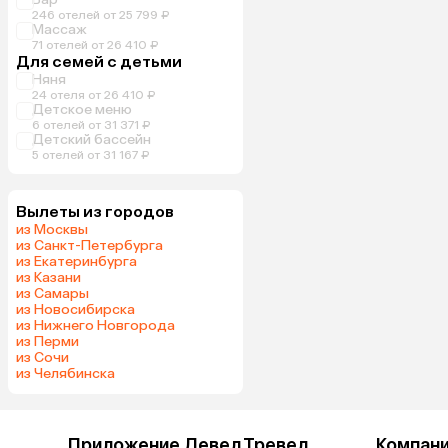
246 отелей от 25 799 ₽
Массаж
71 отелей от 26 410 ₽
Для семей с детьми
Няня
24 отеля от 26 410 ₽
Детское меню
6 отелей от 31 371 ₽
Детский бассейн
5 отелей от 31 167 ₽
Вылеты из городов
из Москвы
из Санкт-Петербурга
из Екатеринбурга
из Казани
из Самары
из Новосибирска
из Нижнего Новгорода
из Перми
из Сочи
из Челябинска
Приложение Левел.Тревел
Компан