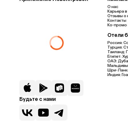
О нас
Карьера в 
Отзывы о 
Контакты
Ко-промо с
Отели б
Россия:
С
Турция:
С
Таиланд:
Египет:
Ху
ОАЭ:
Дуба
Мальдивы
Шри-Ланк
Индия:
Гоа
Будьте с нами