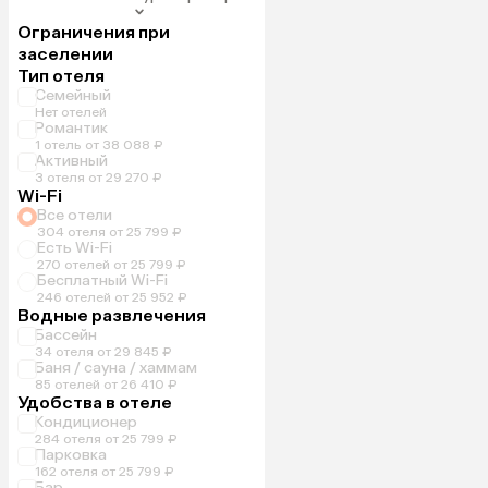
Ограничения при
заселении
Тип отеля
Семейный
Нет отелей
Романтик
1 отель от 38 088 ₽
Активный
3 отеля от 29 270 ₽
Wi-Fi
Все отели
304 отеля от 25 799 ₽
Есть Wi-Fi
270 отелей от 25 799 ₽
Бесплатный Wi-Fi
246 отелей от 25 952 ₽
Водные развлечения
Бассейн
34 отеля от 29 845 ₽
Баня / сауна / хаммам
85 отелей от 26 410 ₽
Удобства в отеле
Кондиционер
284 отеля от 25 799 ₽
Парковка
162 отеля от 25 799 ₽
Бар