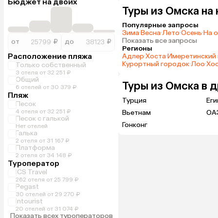
Бюджет на двоих
Туры из Омска на
Популярные запросы
Зима
·
Весна
·
Лето
·
Осень
·
На 
Показать все запросы
от
₽
до
₽
Регионы
Расположение пляжа
Адлер
·
Хоста
·
Имеретинский 
Курортный городок
·
Лоо
·
Хос
Только собственный
3 отеля от 32 251 ₽
Общий
Туры из Омска в 
6 отелей от 30 379 ₽
Пляж
Турция
Еги
Песок
4 отеля от 32 251 ₽
Вьетнам
ОА
Песок с галькой
Гонконг
Нет отелей
Галька
2 отеля от 31 167 ₽
Платформа
2 отеля от 34 148 ₽
Туроператор
ICS Travel
262 отеля от 25 799 ₽
Pegast
30 отелей от 29 270 ₽
Intourist
20 отелей от 31 074 ₽
Показать всех туроператоров