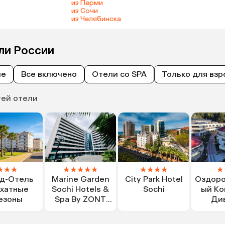
из Перми
из Сочи
из Челябинска
ли России
ые
Все включено
Отели со SPA
Только для взр
тей отели
★
★
★
★
★
★
★
★
★
★
★
★
★
д-Отель
Marine Garden
City Park Hotel
Оздоро
хатные
Sochi Hotels &
Sochi
ый Ко
езоны
Spa By ZONT
Ди
Hotel Group