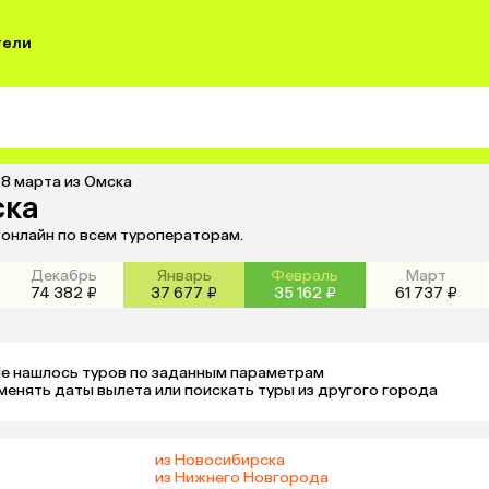
тели
 8 марта из Омска
ска
 онлайн по всем туроператорам.
Декабрь
Январь
Февраль
Март
74 382 ₽
37 677 ₽
35 162 ₽
61 737 ₽
е нашлось туров по заданным параметрам 

менять даты вылета или поискать туры из другого города
из Новосибирска
из Нижнего Новгорода