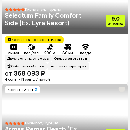
Кизилагач, Турция
Selectum Family Comfort
9.0
Side (Ex. Lyra Resort)
34 отзыва
Кешбэк 4% по карте Т-Банка
линия
пес./гал.
200 м
80 км
везде
Двухкомнатные номера
Отзывы за этот год
Собственный пляж
Большая территория
от 368 093 ₽
4 сент. - 11 сент., 7 ночей
Кешбэк
+ 3 951
Кызылот, Турция
Armas Pemar Beach (Ex.