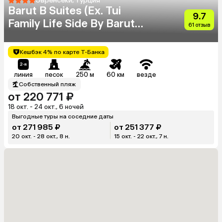
Эвренсеки, Турция
Barut B Suites (Ex. Tui
9.7
Family Life Side By Barut
61 отзыв
Hotels)
Кешбэк 4% по карте Т-Банка
линия
песок
250 м
60 км
везде
Собственный пляж
от 220 771 ₽
18 окт. - 24 окт., 6 ночей
Выгодные туры на соседние даты
от 271 985 ₽
от 251 377 ₽
20 окт. - 28 окт., 8 н.
15 окт. - 22 окт., 7 н.