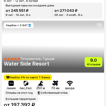
6 окт. - 12 окт., 6 ночей
Выгодные туры на соседние даты
от 245 551 ₽
от 271 043 ₽
6 окт. - 14 окт., 8 н.
26 окт. - 3 нояб., 8 н.
Кешбэк
+ 3 947
Титреенгель, Турция
9.0
Water Side Resort
40 отзывов
Кешбэк 4% по карте Т-Банка
линия
пес./гал.
250 м
70 км
везде
Отзывы за этот год
Собственный пляж
Большая территория
от 197 392 ₽