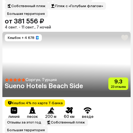
Собственный пляж
Пляж с «Голубым флагом»
Большая территория
от 381 556 ₽
4 сент. - 11 сент., 7 ночей
Кешбэк
+ 4 678
Соргун, Турция
9.3
Sueno Hotels Beach Side
23 отзыва
Кешбэк 4% по карте Т-Банка
линия
песок
200 м
60 км
везде
Отзывы за этот год
Собственный пляж
Большая территория