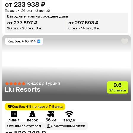
от 233 938 ₽
18 окт. - 24 окт., 6 ночей
Выгодные туры на соседние даты
от 277 897 ₽
от 297 593 ₽
20 окт. - 28 окт., 8 н.
6 окт. - 14 окт., 8 н.
Кешбэк
+ 10 414
Гюндоду, Турция
9.6
Liu Resorts
27 отзывов
Кешбэк 4% по карте Т-Банка
линия
песок
56 км
везде
Отзывы за этот год
Собственный пляж