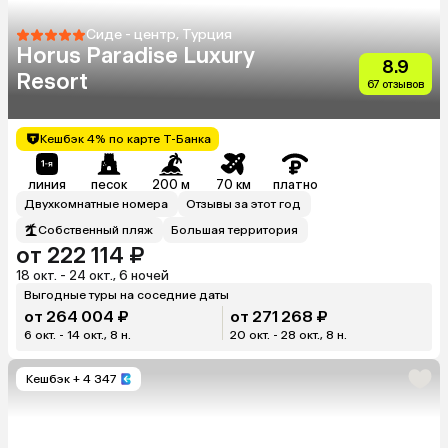
Сиде - центр, Турция
Horus Paradise Luxury
8.9
Resort
67 отзывов
Кешбэк 4% по карте Т-Банка
линия
песок
200 м
70 км
платно
Двухкомнатные номера
Отзывы за этот год
Собственный пляж
Большая территория
от 222 114 ₽
18 окт. - 24 окт., 6 ночей
Выгодные туры на соседние даты
от 264 004 ₽
от 271 268 ₽
6 окт. - 14 окт., 8 н.
20 окт. - 28 окт., 8 н.
Кешбэк
+ 4 347