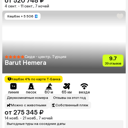
от 520 748 ₽
4 сент. - 11 сент., 7 ночей
Кешбэк
+ 5 506
Сиде - центр, Турция
9.7
Barut Hemera
39 отзывов
Кешбэк 4% по карте Т-Банка
линия
песок
80 м
65 км
везде
Двухкомнатные номера
Отзывы за этот год
Можно с животными
Собственный пляж
от 275 345 ₽
14 нояб. - 21 нояб., 7 ночей
Выгодные туры на соседние даты