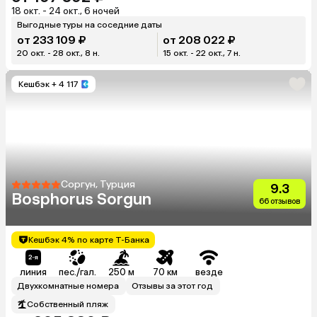
18 окт. - 24 окт., 6 ночей
Выгодные туры на соседние даты
от 233 109 ₽
от 208 022 ₽
20 окт. - 28 окт., 8 н.
15 окт. - 22 окт., 7 н.
Кешбэк
+ 4 117
Соргун, Турция
9.3
Bosphorus Sorgun
66 отзывов
Кешбэк 4% по карте Т-Банка
линия
пес./гал.
250 м
70 км
везде
Двухкомнатные номера
Отзывы за этот год
Собственный пляж