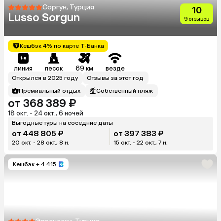
Соргун, Турция
10
Lusso Sorgun
9 отзывов
Кешбэк 4% по карте Т-Банка
линия
песок
69 км
везде
Открылся в 2025 году
Отзывы за этот год
Премиальный отдых
Собственный пляж
от 368 389 ₽
18 окт. - 24 окт., 6 ночей
Выгодные туры на соседние даты
от 448 805 ₽
от 397 383 ₽
20 окт. - 28 окт., 8 н.
15 окт. - 22 окт., 7 н.
Кешбэк
+ 4 415