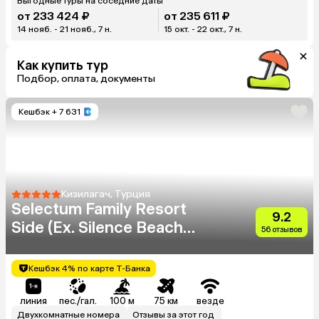
Выгодные туры на соседние даты
от 233 424 ₽
от 235 611 ₽
14 нояб. - 21 нояб., 7 н.
15 окт. - 22 окт., 7 н.
Как купить тур
Подбор, оплата, документы
Кешбэк
+ 7 631
Кизилагач, Турция
Selectum Family Resort
9.2
Side (Ex. Silence Beach
56 отзывов
Resort)
Кешбэк 4% по карте Т-Банка
линия
пес./гал.
100 м
75 км
везде
Двухкомнатные номера
Отзывы за этот год