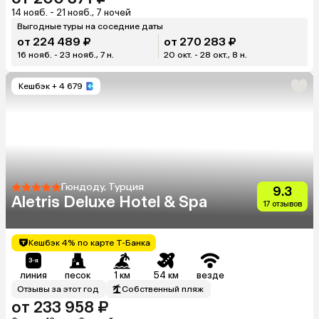
14 нояб. - 21 нояб., 7 ночей
Выгодные туры на соседние даты
от 224 489 ₽
от 270 283 ₽
16 нояб. - 23 нояб., 7 н.
20 окт. - 28 окт., 8 н.
Кешбэк
+ 4 679
Гюндоду, Турция
9.3
Aletris Deluxe Hotel & Spa
17 отзывов
Кешбэк 4% по карте Т-Банка
линия
песок
1 км
54 км
везде
Отзывы за этот год
Собственный пляж
от 233 958 ₽