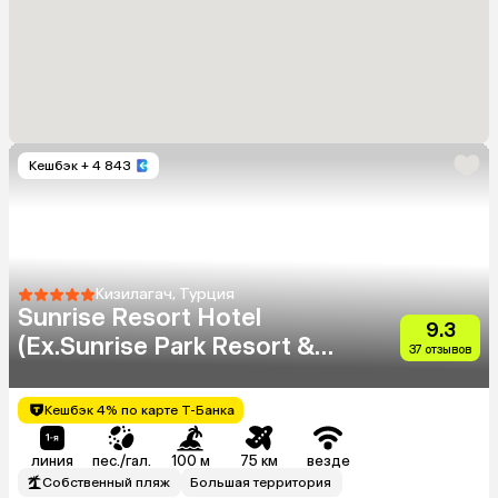
Кешбэк
+ 4 843
Кизилагач, Турция
Sunrise Resort Hotel
9.3
(Ex.Sunrise Park Resort &
37 отзывов
Spa)
Кешбэк 4% по карте Т-Банка
линия
пес./гал.
100 м
75 км
везде
Собственный пляж
Большая территория