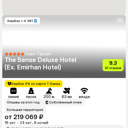
Кешбэк
+ 4 381
Сиде, Турция
The Sense Deluxe Hotel
9.3
(Ex. Emirhan Hotel)
67 отзывов
Кешбэк 4% по карте Т-Банка
линия
песок
200 м
63 км
везде
Отзывы за этот год
Собственный пляж
Большая территория
от 219 069 ₽
18 окт. - 24 окт., 6 ночей