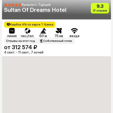
Кызылот, Турция
9.3
Sultan Of Dreams Hotel
37 отзывов
Кешбэк 4% по карте Т-Банка
линия
пес./гал.
60 м
75 км
везде
Отзывы за этот год
Собственный пляж
от 312 574 ₽
4 сент. - 11 сент., 7 ночей