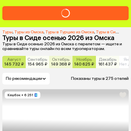
Туры
,
Туры из Омска
,
Туры в Турцию из Омска
,
Туры в Сиде из Омска
Туры в Сиде осенью 2026 из Омска
Туры в Сиде осенью 2026 из Омска с перелетом — ищите и
сравнивайте туры онлайн по всем туроператорам.
Август
Сентябрь
Октябрь
Ноябрь
Декабрь
Янв
145 732 ₽
154 965 ₽
149 368 ₽
140 625 ₽
161 437 ₽
Нет д
По рекомендации
Показаны туры в 275 отелей
Кешбэк
+ 6 251