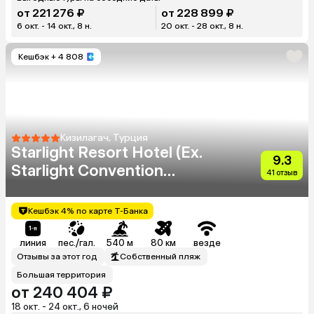
от 221 276 ₽
от 228 899 ₽
6 окт. - 14 окт., 8 н.
20 окт. - 28 окт., 8 н.
Кешбэк
+ 4 808
Кизилагач, Турция
Starlight Resort Hotel (Ex.
9.3
Starlight Convention
41 отзыв
Center Thalasso & Spa)
Кешбэк 4% по карте Т-Банка
линия
пес./гал.
540 м
80 км
везде
Отзывы за этот год
Собственный пляж
Большая территория
от 240 404 ₽
18 окт. - 24 окт., 6 ночей