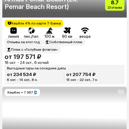
8.7
Pemar Beach Resort)
23 отзыва
Кешбэк 4% по карте Т-Банка
линия
пес./гал.
100 м
90 км
везде
Отзывы за этот год
Собственный пляж
Пляж с «Голубым флагом»
от 197 571 ₽
18 окт. - 24 окт., 6 ночей
Выгодные туры на соседние даты
от 234 534 ₽
от 207 754 ₽
6 окт. - 14 окт., 8 н.
15 окт. - 22 окт., 7 н.
Кешбэк
+ 7 367