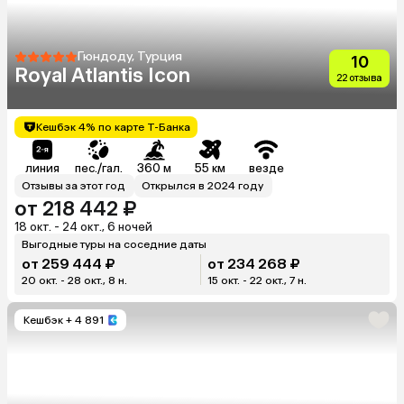
Гюндоду, Турция
10
Royal Atlantis Icon
22 отзыва
Кешбэк 4% по карте Т-Банка
линия
пес./гал.
360 м
55 км
везде
Отзывы за этот год
Открылся в 2024 году
от 218 442 ₽
18 окт. - 24 окт., 6 ночей
Выгодные туры на соседние даты
от 259 444 ₽
от 234 268 ₽
20 окт. - 28 окт., 8 н.
15 окт. - 22 окт., 7 н.
Кешбэк
+ 4 891