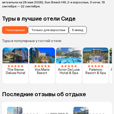
актуальна на 26 мая 2026), Sun Beach Hill, 2-е взрослых, 3 ночи, 19
сентября — 22 сентября.
Туры в лучшие отели Сиде
Популярные
Только для взрослых
5 звезд
Туры в популярные у гостей отели
★
★
★
★
★
★
★
★
★
★
★
★
★
★
★
★
★
★
★
★
The Sense
Vox Maris
Arnor De Luxe
Palemon
Al
Deluxe Hotel
Resort
Hotel & Spa
Resort & Spa
Последние отзывы об отдыхе