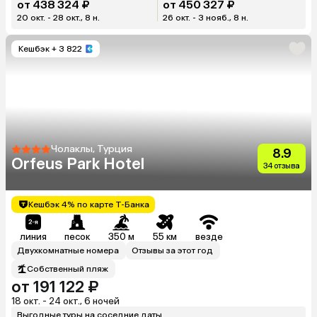
от 438 324 ₽
от 450 327 ₽
20 окт. - 28 окт., 8 н.
26 окт. - 3 нояб., 8 н.
Кешбэк
+ 3 822
Чолаклы, Турция
8.9
Orfeus Park Hotel
34 отзыва
Кешбэк 4% по карте Т-Банка
линия
песок
350 м
55 км
везде
Двухкомнатные номера
Отзывы за этот год
Собственный пляж
от 191 122 ₽
18 окт. - 24 окт., 6 ночей
Выгодные туры на соседние даты