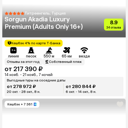
Титреенгель, Турция
Sorgun Akadia Luxury
8.9
Premium (Adults Only 16+)
34 отзыва
Кешбэк 4% по карте Т-Банка
линия
песок
550 м
65 км
везде
Отзывы за этот год
Собственный пляж
от 217 390 ₽
14 нояб. - 21 нояб., 7 ночей
Выгодные туры на соседние даты
от 278 972 ₽
от 280 844 ₽
20 окт. - 28 окт., 8 н.
6 окт. - 14 окт., 8 н.
Кешбэк
+ 7 361