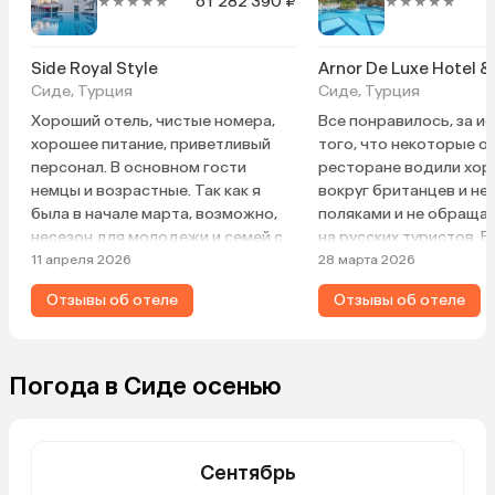
★★★★★
от 282 390 ₽
★★★★★
Side Royal Style
Arnor De Luxe Hotel &
Сиде, Турция
Сиде, Турция
Хороший отель, чистые номера,
Все понравилось, за и
хорошее питание, приветливый
того, что некоторые о
персонал. В основном гости
ресторане водили хо
немцы и возрастные. Так как я
вокруг британцев и не
была в начале марта, возможно,
поляками и не обраща
несезон для молодежи и семей с
на русских туристов. В
детьми.
изменилось, когда нем
11 апреля 2026
28 марта 2026
бритишы массово уехал
Отзывы об отеле
Отзывы об отеле
нас стали замечать. В
все отлично. Террито
маловата, зато рядом
Сиде. Отель и террито
Погода в Сиде осенью
чистые, еда в ресторан
Сентябрь