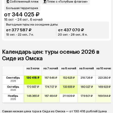
Собственный пляж
Пляж с «Голубым флагом»
Большая территория
от 344 025 ₽
18 окт. - 24 окт., 6 ночей
Выгодные туры на соседние даты
от 377 587 ₽
от 437 070 ₽
15 окт. - 22 окт., 7 н.
20 окт. - 28 окт., 8 н.
Календарь цен: туры осенью 2026 в
Сиде из Омска
на 3 ночи
на 7 ночей
на 8 ночей
на 9 ночей
на 10 ночей
Сентябрь
130 418 ₽
187 848 ₽
152 625 ₽
218 726 ₽
223 280 ₽
2026
Октябрь
170 937 ₽
174 707 ₽
133 855 ₽
160 027 ₽
169 923 ₽
2026
Ноябрь
148 365 ₽
167 484 ₽
211 809 ₽
179 801 ₽
169 544 ₽
2026
Самая низкая цена тура в Сиде из Омска — от 130 418 рублей (цена