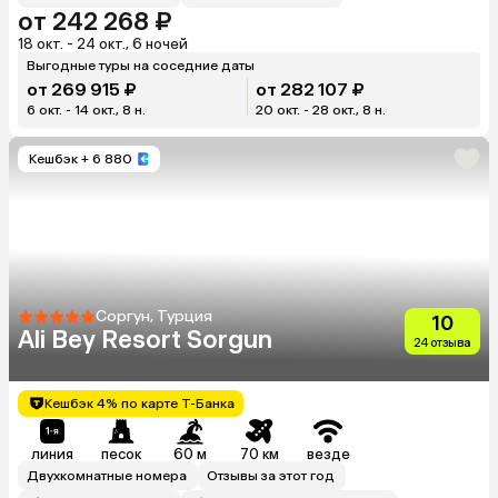
от 242 268 ₽
18 окт. - 24 окт., 6 ночей
Выгодные туры на соседние даты
от 269 915 ₽
от 282 107 ₽
6 окт. - 14 окт., 8 н.
20 окт. - 28 окт., 8 н.
Кешбэк
+ 6 880
Соргун, Турция
10
Ali Bey Resort Sorgun
24 отзыва
Кешбэк 4% по карте Т-Банка
линия
песок
60 м
70 км
везде
Двухкомнатные номера
Отзывы за этот год