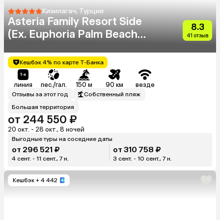
Кизилагач, Турция
Asteria Family Resort Side
8.3
(Ex. Euphoria Palm Beach
41 отзыв
Resort)
Кешбэк 4% по карте Т-Банка
линия
пес./гал.
150 м
90 км
везде
Отзывы за этот год
Собственный пляж
Большая территория
от 244 550 ₽
20 окт. - 28 окт., 8 ночей
Выгодные туры на соседние даты
от 296 521 ₽
от 310 758 ₽
4 сент. - 11 сент., 7 н.
3 сент. - 10 сент., 7 н.
Кешбэк
+ 4 442