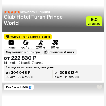
Кизилагач, Турция
Club Hotel Turan Prince
9.0
World
24 отзыва
Кешбэк 4% по карте Т-Банка
линия
пес./гал.
200 м
80 км
Двухкомнатные номера
Собственный пляж
от 222 830 ₽
14 нояб. - 21 нояб., 7 ночей
Выгодные туры на соседние даты
от 304 948 ₽
от 308 612 ₽
20 окт. - 28 окт., 8 н.
6 окт. - 14 окт., 8 н.
Кешбэк
+ 4 368