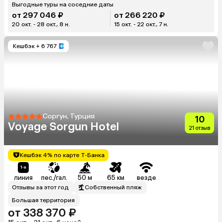
Выгодные туры на соседние даты
от 297 046 ₽
от 266 220 ₽
20 окт. - 28 окт., 8 н.
15 окт. - 22 окт., 7 н.
Кешбэк
+ 6 767
Соргун, Турция
10
Voyage Sorgun Hotel
21 отзыв
Кешбэк 4% по карте Т-Банка
линия
пес./гал.
50 м
65 км
везде
Отзывы за этот год
Собственный пляж
Большая территория
от 338 370 ₽