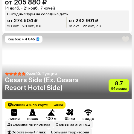
от 205 880 ₽
14 нояб. - 21 нояб., 7 ночей
Выгодные туры на соседние даты
от 274 504 ₽
от 242 901 ₽
20 окт. - 28 окт., 8 н.
15 окт. - 22 окт., 7 н.
Кешбэк
+ 4 845
Кумкёй, Турция
Cesars Side (Ex. Cesars
8.7
Resort Hotel Side)
94 отзыва
Кешбэк 4% по карте Т-Банка
линия
песок
100 м
65 км
везде
Двухкомнатные номера
Отзывы за этот год
Собственный пляж
Большая территория