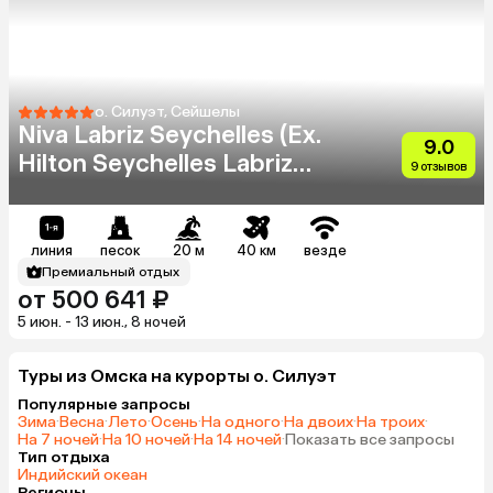
о. Силуэт, Сейшелы
Niva Labriz Seychelles (Ex.
9.0
Hilton Seychelles Labriz
9 отзывов
Resort & Spa)
линия
песок
20 м
40 км
везде
Премиальный отдых
от 500 641 ₽
5 июн. - 13 июн., 8 ночей
Туры из Омска на курорты о. Силуэт
Популярные запросы
Зима
·
Весна
·
Лето
·
Осень
·
На одного
·
На двоих
·
На троих
·
На 7 ночей
·
На 10 ночей
·
На 14 ночей
·
Показать все запросы
Тип отдыха
Индийский океан
Регионы