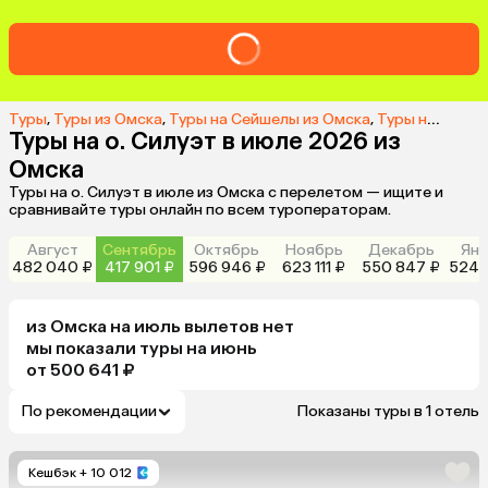
Туры
,
Туры из Омска
,
Туры на Сейшелы из Омска
,
Туры на о. Силуэт из Омска
Туры на о. Силуэт в июле 2026 из
Омска
Туры на о. Силуэт в июле из Омска с перелетом — ищите и
сравнивайте туры онлайн по всем туроператорам.
Август
Сентябрь
Октябрь
Ноябрь
Декабрь
Янв
482 040 ₽
417 901 ₽
596 946 ₽
623 111 ₽
550 847 ₽
524 
из
Омска
на июль
вылетов нет
мы показали туры
на
июнь
от 500 641 ₽
По рекомендации
Показаны туры в 1 отель
Кешбэк
+ 10 012