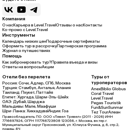
Компания
О нас
Карьера в Level.Travel
Отзывы о нас
Контакты
Ко-промо с Level.Travel
Инструменты
Календарь низких цен
Подарочные сертификаты
Оформить тур в рассрочку
Партнерская программа
Журнал о путешествиях
Помощь
Как забронировать тур?
Правила въезда и визы
Ответы на вопросы
Акции
Отели без перелета
Туры от
туроператоров
Россия:
Сочи,
Адлер,
СПб,
Москва
Турция:
Стамбул,
Анталья,
Алания
Anex
Biblio Globus
Таиланд:
Пхукет,
Паттайя
Coral Travel
Египет:
Хургада,
Шарм-Эль-Шейх
Level.Travel
ОАЭ:
Дубай,
Шарджа
Pegas Touristik
Мальдивы:
Мале,
Маафуши
Fun&Sun
Sunmar
Шри-Ланка:
Хиккадува
Индия:
Гоа
Tez Tour
Алеан
Правообладатель ПО: ООО «Левел Тревел» (2011 - 2026) ИНН
7716697924, ОГРН 1117746723808 123056, г. Москва, вн.тер.г.
Муниципальный округ Пресненский, ул. Юлиуса Фучика, д.6, стр.2,
помещ.6Ч