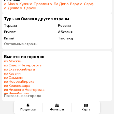
о. Маэ
·
о. Кузин
·
о. Праслен
·
о. Ла Диг
·
о. Бёрд
·
о. Серф
·
о. Денис
·
о. Дерош
Туры из Омска в другие страны
Турция
Россия
Египет
Абхазия
Китай
Таиланд
Остальные страны
Вьетнам
ОАЭ
Мальдивы
Грузия
Вылеты из городов
Беларусь
Армения
из Москвы
Шри-Ланка
Казахстан
из Санкт-Петербурга
из Екатеринбурга
Азербайджан
Узбекистан
из Казани
Сербия
Катар
из Самары
из Новосибирска
Киргизия
Гонконг
из Краснодара
Саудовская Аравия
Таджикистан
из Нижнего Новгорода
из Челябинска
Венгрия
Показать все города
из Тюмени
Подписка
Фильтры
Карта