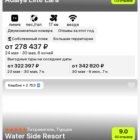
113 отзывов
линия
пес./гал.
17 км
везде
Двухкомнатные номера
Отзывы за этот год
Собственный пляж
Большая территория
от 278 437 ₽
24 мая - 30 мая, 6 ночей
Выгодные туры на соседние даты
от 322 397 ₽
от 342 820 ₽
23 мая - 30 мая, 7 н.
30 мая - 6 июн., 7 н.
Кешбэк
+ 2 753
Титреенгель, Турция
9.0
Water Side Resort
40 отзывов