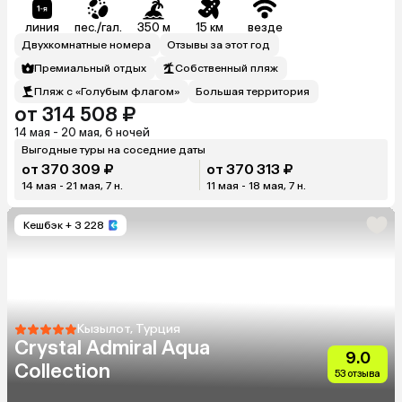
линия
пес./гал.
350 м
15 км
везде
Двухкомнатные номера
Отзывы за этот год
Премиальный отдых
Собственный пляж
Пляж с «Голубым флагом»
Большая территория
от 314 508 ₽
14 мая - 20 мая, 6 ночей
Выгодные туры на соседние даты
от 370 309 ₽
от 370 313 ₽
14 мая - 21 мая, 7 н.
11 мая - 18 мая, 7 н.
Кешбэк
+ 3 228
Кызылот, Турция
Crystal Admiral Aqua
9.0
Collection
53 отзыва