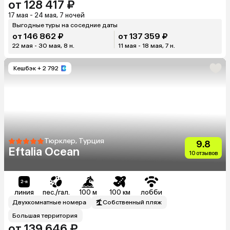
от 128 417 ₽
17 мая - 24 мая, 7 ночей
Выгодные туры на соседние даты
от 146 862 ₽
от 137 359 ₽
22 мая - 30 мая, 8 н.
11 мая - 18 мая, 7 н.
Кешбэк
+ 2 792
Тюрклер, Турция
9.8
Eftalia Ocean
10 отзывов
линия
пес./гал.
100 м
100 км
лобби
Двухкомнатные номера
Собственный пляж
Большая территория
от 139 646 ₽