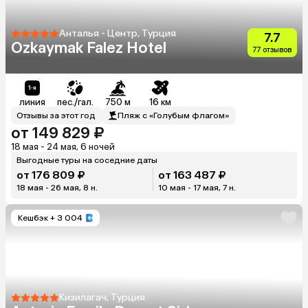
Анталья - Центр, Турция
7.7
Ozkaymak Falez Hotel
77 отзывов
линия
пес./гал.
750 м
16 км
Отзывы за этот год
Пляж с «Голубым флагом»
от 149 829 ₽
18 мая - 24 мая, 6 ночей
Выгодные туры на соседние даты
от 176 809 ₽
от 163 487 ₽
18 мая - 26 мая, 8 н.
10 мая - 17 мая, 7 н.
Кешбэк
+ 3 004
Кизилагач, Турция