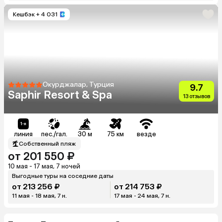
Кешбэк
+ 4 031
Окурджалар, Турция
9.7
Saphir Resort & Spa
13 отзывов
линия
пес./гал.
30 м
75 км
везде
Собственный пляж
от 201 550 ₽
10 мая - 17 мая, 7 ночей
Выгодные туры на соседние даты
от 213 256 ₽
от 214 753 ₽
11 мая - 18 мая, 7 н.
17 мая - 24 мая, 7 н.