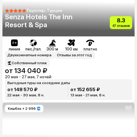
Тюрклер, Турция
Senza Hotels The Inn
8.3
Resort & Spa
47 отзывов
линия
пес./гал.
300 м
100 км
платно
Двухкомнатные номера
Отзывы за этот год
Собственный пляж
от 134 040 ₽
20 мая - 27 мая, 7 ночей
Выгодные туры на соседние даты
от 148 570 ₽
от 152 655 ₽
22 мая - 30 мая, 8 н.
13 мая - 21 мая, 8 н.
Кешбэк
+ 2 996