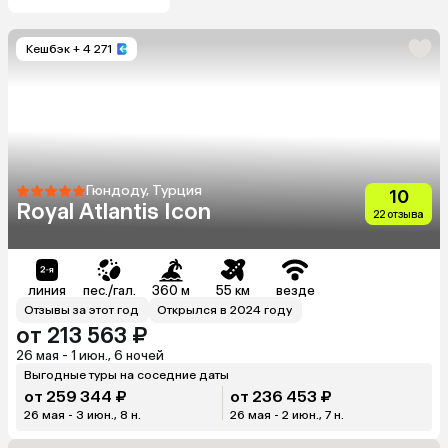
Кешбэк
+ 4 271
Гюндоду, Турция
10
Royal Atlantis Icon
22 отзыва
линия
пес./гал.
360 м
55 км
везде
Отзывы за этот год
Открылся в 2024 году
от 213 563 ₽
26 мая - 1 июн., 6 ночей
Выгодные туры на соседние даты
от 259 344 ₽
от 236 453 ₽
26 мая - 3 июн., 8 н.
26 мая - 2 июн., 7 н.