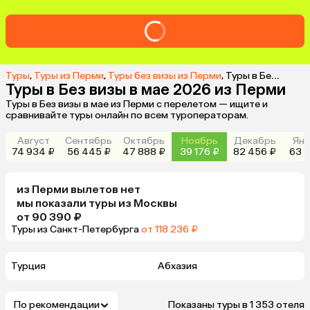
Туры
,
Туры из Перми
,
Туры без визы из Перми
,
Туры в Без визы в мае 2026 из Перми
Туры в Без визы в мае 2026 из Перми
Туры в Без визы в мае из Перми с перелетом — ищите и
сравнивайте туры онлайн по всем туроператорам.
Август
Сентябрь
Октябрь
Ноябрь
Декабрь
Янв
74 934 ₽
56 445 ₽
47 888 ₽
39 176 ₽
82 456 ₽
63 2
из
Перми
вылетов нет
мы показали туры
из
Москвы
от 90 390 ₽
Туры из Санкт-Петербурга
от 118 236 ₽
Турция
Абхазия
По рекомендации
Показаны туры в 1 353 отеля