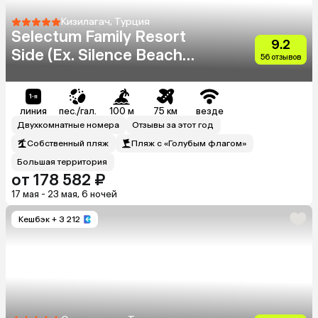
Кизилагач, Турция
Selectum Family Resort
9.2
Side (Ex. Silence Beach
56 отзывов
Resort)
линия
пес./гал.
100 м
75 км
везде
Двухкомнатные номера
Отзывы за этот год
Собственный пляж
Пляж с «Голубым флагом»
Большая территория
от 178 582 ₽
17 мая - 23 мая, 6 ночей
Кешбэк
+ 3 212