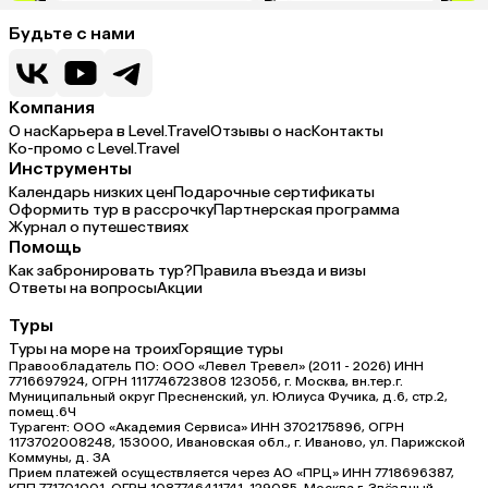
Будьте с нами
Компания
О нас
Карьера в Level.Travel
Отзывы о нас
Контакты
Ко-промо с Level.Travel
Инструменты
Календарь низких цен
Подарочные сертификаты
Оформить тур в рассрочку
Партнерская программа
Журнал о путешествиях
Помощь
Как забронировать тур?
Правила въезда и визы
Ответы на вопросы
Акции
Туры
Туры на море на троих
Горящие туры
Правообладатель ПО: ООО «Левел Тревел» (2011 - 2026) ИНН
7716697924, ОГРН 1117746723808 123056, г. Москва, вн.тер.г.
Муниципальный округ Пресненский, ул. Юлиуса Фучика, д.6, стр.2,
помещ.6Ч
Турагент: ООО «Академия Сервиса» ИНН 3702175896, ОГРН
1173702008248, 153000, Ивановская обл., г. Иваново, ул. Парижской
Коммуны, д. ЗА
Прием платежей осуществляется через АО «ПРЦ» ИНН 7718696387,
КПП 771701001, ОГРН 1087746411741, 129085, Москва г, Звёздный