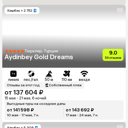
Кешбэк
+ 2 752
Тюрклер, Турция
9.0
Aydinbey Gold Dreams
59 отзывов
линия
пес./гал.
50 м
110 км
везде
Отзывы за этот год
Собственный пляж
от 137 604 ₽
15 мая - 21 мая, 6 ночей
Выгодные туры на соседние даты
от 141 598 ₽
от 143 692 ₽
10 мая - 17 мая, 7 н.
17 мая - 24 мая, 7 н.
Кешбэк
+ 5 309