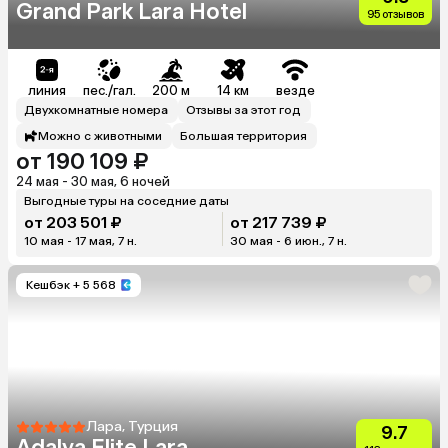
Grand Park Lara Hotel
95 отзывов
линия
пес./гал.
200 м
14 км
везде
Двухкомнатные номера
Отзывы за этот год
Можно с животными
Большая территория
от 190 109 ₽
24 мая - 30 мая, 6 ночей
Выгодные туры на соседние даты
от 203 501 ₽
от 217 739 ₽
10 мая - 17 мая, 7 н.
30 мая - 6 июн., 7 н.
Кешбэк
+ 5 568
Лара, Турция
9.7
Adalya Elite Lara