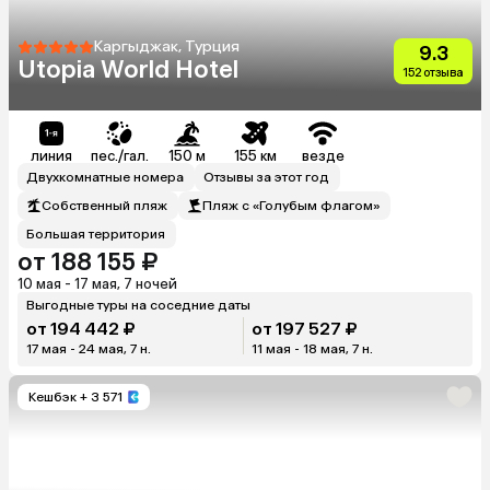
Каргыджак, Турция
9.3
Utopia World Hotel
152 отзыва
линия
пес./гал.
150 м
155 км
везде
Двухкомнатные номера
Отзывы за этот год
Собственный пляж
Пляж с «Голубым флагом»
Большая территория
от 188 155 ₽
10 мая - 17 мая, 7 ночей
Выгодные туры на соседние даты
от 194 442 ₽
от 197 527 ₽
17 мая - 24 мая, 7 н.
11 мая - 18 мая, 7 н.
Кешбэк
+ 3 571