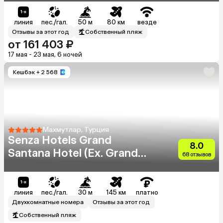
линия
пес./гал.
50 м
80 км
везде
Отзывы за этот год
Собственный пляж
от 161 403 ₽
17 мая - 23 мая, 6 ночей
Кешбэк
+ 2 568
Махмутлар, Турция
Senza Hotels Grand
8.0
Santana Hotel (Ex. Grand
68 отзывов
Santana)
линия
пес./гал.
30 м
145 км
платно
Двухкомнатные номера
Отзывы за этот год
Собственный пляж