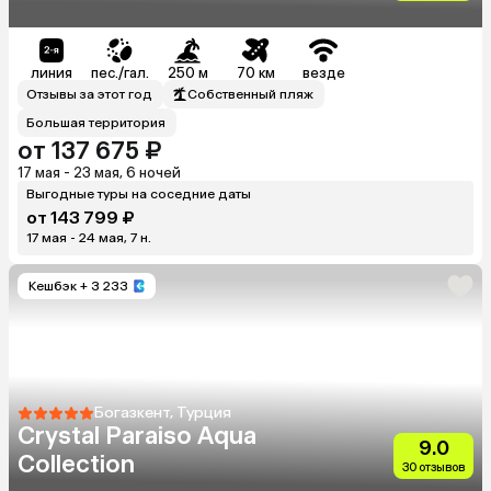
линия
пес./гал.
250 м
70 км
везде
Отзывы за этот год
Собственный пляж
Большая территория
от 137 675 ₽
17 мая - 23 мая, 6 ночей
Выгодные туры на соседние даты
от 143 799 ₽
17 мая - 24 мая, 7 н.
Кешбэк
+ 3 233
Богазкент, Турция
Crystal Paraiso Aqua
9.0
Collection
30 отзывов