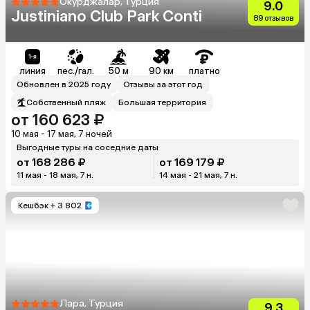
Окурджалар, Турция
9.0
Justiniano Club Park Conti
89 отзывов
линия
пес./гал.
50 м
90 км
платно
Обновлен в 2025 году
Отзывы за этот год
Собственный пляж
Большая территория
от 160 623 ₽
10 мая - 17 мая, 7 ночей
Выгодные туры на соседние даты
от 168 286 ₽
от 169 179 ₽
11 мая - 18 мая, 7 н.
14 мая - 21 мая, 7 н.
Кешбэк
+ 3 802
Лара, Турция
9.3