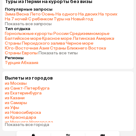
Туры из Перми на курорты без визы
Популярные запросы
Зима
·
Весна
·
Лето
·
Осень
·
На одного
·
На двоих
·
На троих
·
На 7 ночей
·
С ребенком
·
Туры на Новый год
·
Показать все запросы
Тип отдыха
Горнолыжные курорты России
·
Средиземноморье
·
Балтийское море
·
Красное море
·
Латинская Америка
·
Страны Персидского залива
·
Черное море
·
Юго-Восточная Азия
·
Страны Ближнего Востока
·
Страны Европы
·
Показать все типы
Регионы
Турция
·
Абхазия
Вылеты из городов
из Москвы
из Санкт-Петербурга
из Екатеринбурга
из Казани
из Самары
из Уфы
из Новосибирска
из Краснодара
из Нижнего Новгорода
Показать все города
из Сочи