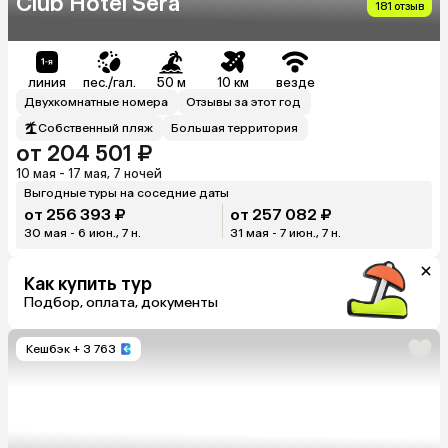
Club Hotel Sera
181 отзыв
линия
пес./гал.
50 м
10 км
везде
Двухкомнатные номера
Отзывы за этот год
Собственный пляж
Большая территория
от 204 501 ₽
10 мая - 17 мая, 7 ночей
Выгодные туры на соседние даты
от 256 393 ₽
от 257 082 ₽
30 мая - 6 июн., 7 н.
31 мая - 7 июн., 7 н.
Как купить тур
Подбор, оплата, документы
Кешбэк
+ 3 763