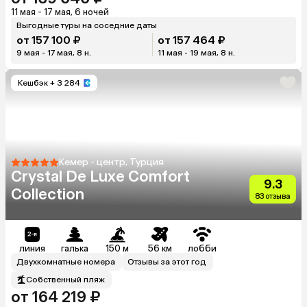
11 мая - 17 мая, 6 ночей
Выгодные туры на соседние даты
от 157 100 ₽
от 157 464 ₽
9 мая - 17 мая, 8 н.
11 мая - 19 мая, 8 н.
Кешбэк
+ 3 284
Кемер - центр, Турция
Crystal De Luxe Comfort
9.3
Collection
83 отзыва
линия
галька
150 м
56 км
лобби
Двухкомнатные номера
Отзывы за этот год
Собственный пляж
от 164 219 ₽