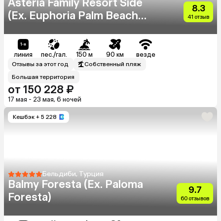
Asteria Family Resort Side
8.3
(Ex. Euphoria Palm Beach
41 отзыв
Resort)
линия
пес./гал.
150 м
90 км
везде
Отзывы за этот год
Собственный пляж
Большая территория
от 150 228 ₽
17 мая - 23 мая, 6 ночей
Кешбэк
+ 5 228
Бельдиби, Турция
Balmy Foresta (Ex. Paloma
9.7
Foresta)
60 отзывов