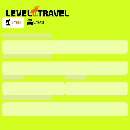
Туры
Отели