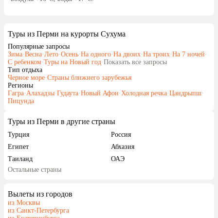
Туры из Перми на курорты Сухума
Популярные запросы
Зима
·
Весна
·
Лето
·
Осень
·
На одного
·
На двоих
·
На троих
·
На 7 ночей
·
С ребенком
·
Туры на Новый год
·
Показать все запросы
Тип отдыха
Черное море
·
Страны ближнего зарубежья
Регионы
Гагра
·
Алахадзы
·
Гудаута
·
Новый Афон
·
Холодная речка
·
Цандрыпш
·
Пицунда
Туры из Перми в другие страны
Турция
Россия
Египет
Абхазия
Таиланд
ОАЭ
Остальные страны
Гонконг
Куба
Вылеты из городов
из Москвы
из Санкт-Петербурга