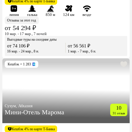
Кешбэк 4% по карте Т-Банка
линия
галька
850 м
124 км
везде
Отзывы за этот год
от 54 294 ₽
10 мар. - 17 мар., 7 ночей
Выгодные туры на соседние даты
от 74 106 ₽
от 56 561 ₽
16 мар. - 24 мар., 8 н.
1 мар. - 7 мар., 6 н.
Кешбэк
+ 1 283
Сухум, Абхазия
10
Мини-Отель Марома
31 отзыв
Кешбэк 4% по карте Т-Банка