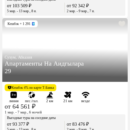
от 103 509 ₽
от 92 342 ₽
5 мар. - 13 мар., 8 н.
2 мар. - 9 мар., 7 н.
Кешбэк
+ 1 291
Сухум, Абхазия
Апартаменты На Аидгылара
29
Кешбэк 4% по карте Т-Банка
линия
пес./гал.
2 км
21 км
везде
от 64 561 ₽
1 мар. - 7 мар., 6 ночей
Выгодные туры на соседние даты
от 93 377 ₽
от 83 476 ₽
5 мар. - 13 мар., 8 н.
2 мар. - 9 мар., 7 н.