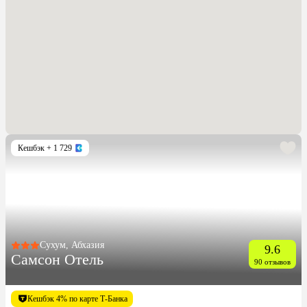
Кешбэк
+ 1 729
Сухум, Абхазия
9.6
Самсон Отель
90 отзывов
Кешбэк 4% по карте Т-Банка