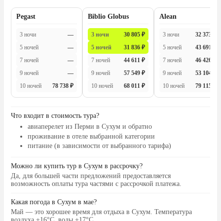
Pegast
Biblio Globus
Alean
3 ночи
—
3 ночи
30 805 ₽
3 ночи
32 373 ₽
5 ночей
—
5 ночей
31 836 ₽
5 ночей
43 691 ₽
7 ночей
—
7 ночей
44 611 ₽
7 ночей
46 426 ₽
9 ночей
—
9 ночей
57 549 ₽
9 ночей
53 104 ₽
10 ночей
78 738 ₽
10 ночей
68 011 ₽
10 ночей
79 115 ₽
Что входит в стоимость тура?
авиаперелет из Перми в Сухум и обратно
проживание в отеле выбранной категории
питание (в зависимости от выбранного тарифа)
Можно ли купить тур в Сухум в рассрочку?
Да, для большей части предложений предоставляется
возможность оплаты тура частями с рассрочкой платежа.
Какая погода в Сухум в мае?
Май — это хорошее время для отдыха в Сухум. Температура
воздуха +16°C, воды +17°C.