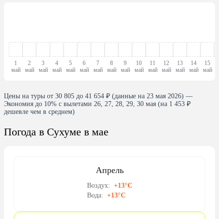
1
2
3
4
5
6
7
8
9
10
11
12
13
14
15
май
май
май
май
май
май
май
май
май
май
май
май
май
май
май
Цены на туры от 30 805 до 41 654 ₽ (данные на 23 мая 2026) —
Экономия до 10% с вылетами 26, 27, 28, 29, 30 мая (на 1 453 ₽
дешевле чем в среднем)
Погода в Сухуме в мае
Апрель
Воздух:
+13°C
Вода:
+13°C