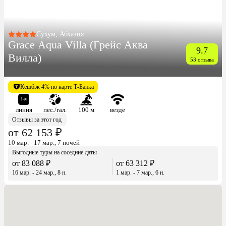
Сухум, Абхазия
Grace Aqua Villa (Грейс Аква
9.7
Вилла)
53 отзыва
Кешбэк 4% по карте Т-Банка
линия
пес./гал.
100 м
везде
Отзывы за этот год
от 62 153 ₽
10 мар. - 17 мар., 7 ночей
Выгодные туры на соседние даты
от 83 088 ₽
от 63 312 ₽
16 мар. - 24 мар., 8 н.
1 мар. - 7 мар., 6 н.