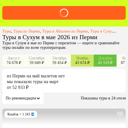
Туры
,
Туры из Перми
,
Туры в Абхазию из Перми
,
Туры в Сухум из Перми
Туры в Сухум в мае 2026 из Перми
Туры в Сухум в мае из Перми с перелетом — ищите и сравнивайте
туры онлайн по всем туроператорам.
Август
Сентябрь
Октябрь
Ноябрь
Декабрь
Янв
74 678 ₽
59 049 ₽
59 454 ₽
43 674 ₽
41 519 ₽
87 2
из
Перми
на май
вылетов нет
мы показали туры
на
март
от 52 933 ₽
По рекомендации
Показаны туры в 24 отеля
Кешбэк
+ 1 243