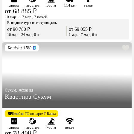
линия
пес./гал.
500 м
114 км
везде
от 68 885 ₽
10 мар. - 17 мар., 7 ночей
Выгодные туры на соседние даты
от 90 780 ₽
от 69 055 ₽
16 мар. - 24 мар., 8 н.
1 мар. - 7 мар., 6 н.
Кешбэк
+ 1 569
Сухум, Абхазия
Квартира Сухум
Кешбэк 4% по карте Т-Банка
линия
пес./гал.
700 м
везде
от 78 498 ₽