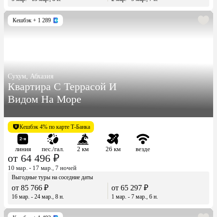
Кешбэк
+ 1 289
Сухум, Абхазия
Квартира С Террасой И
Видом На Море
Кешбэк 4% по карте Т-Банка
линия
пес./гал.
2 км
26 км
везде
от 64 496 ₽
10 мар. - 17 мар., 7 ночей
Выгодные туры на соседние даты
от 85 766 ₽
от 65 297 ₽
16 мар. - 24 мар., 8 н.
1 мар. - 7 мар., 6 н.