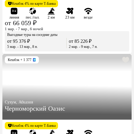
Кешбэк 4% по карте Т-Банка
линия
пес./гал.
2 км
23 км
везде
от 66 059 ₽
1 мар. - 7 мар., 6 ночей
Выгодные туры на соседние даты
от 95 376 ₽
от 85 226 ₽
5 мар. - 13 мар., 8 н.
2 мар. - 9 мар., 7 н.
Кешбэк
+ 1 377
Сухум, Абхазия
Черноморский Оазис
Кешбэк 4% по карте Т-Банка