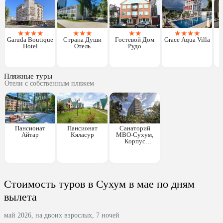
★
★
★
★
★
★
★
★
★
★
★
★
★
Г
Garuda Boutique
Страна Души
Гостевой Дом
Grace Aqua Villa
Hotel
Отель
Рудо
Пляжные туры
Отели с собственным пляжем
Пансионат
Пансионат
Санаторий
Айтар
Кяласур
МВО-Сухум,
Корпус
"Генеральский"
Стоимость туров в Сухум в мае по дням
вылета
май 2026, на двоих взрослых, 7 ночей