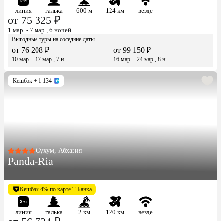
линия
галька
600 м
124 км
везде
от 75 325 ₽
1 мар. - 7 мар., 6 ночей
Выгодные туры на соседние даты
от 76 208 ₽
от 99 150 ₽
10 мар. - 17 мар., 7 н.
16 мар. - 24 мар., 8 н.
Кешбэк
+ 1 134
Сухум, Абхазия
Panda-Ria
Кешбэк 4% по карте Т-Банка
линия
галька
2 км
120 км
везде