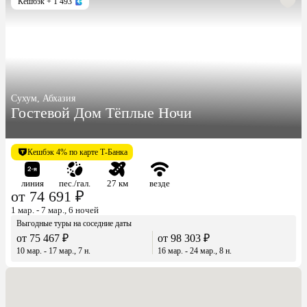
Кешбэк
+ 1 493
Сухум, Абхазия
Гостевой Дом Тёплые Ночи
Кешбэк 4% по карте Т-Банка
линия
пес./гал.
27 км
везде
от 74 691 ₽
1 мар. - 7 мар., 6 ночей
Выгодные туры на соседние даты
от 75 467 ₽
от 98 303 ₽
10 мар. - 17 мар., 7 н.
16 мар. - 24 мар., 8 н.