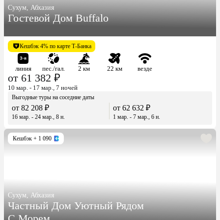
Сухум, Абхазия
Гостевой Дом Buffalo
Кешбэк 4% по карте Т-Банка
линия
пес./гал.
2 км
22 км
везде
от 61 382 ₽
10 мар. - 17 мар., 7 ночей
Выгодные туры на соседние даты
от 82 208 ₽
от 62 632 ₽
16 мар. - 24 мар., 8 н.
1 мар. - 7 мар., 6 н.
Кешбэк
+ 1 090
Сухум, Абхазия
Частный Дом Уютный Рядом
С Морем