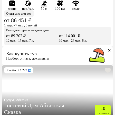
линия
пес./гал.
50 м
100 км
везде
Отзывы за этот год
от 86 451 ₽
1 мар. - 7 мар., 6 ночей
Выгодные туры на соседние даты
от 89 202 ₽
от 114 001 ₽
10 мар. - 17 мар., 7 н.
16 мар. - 24 мар., 8 н.
Как купить тур
Подбор, оплата, документы
Кешбэк
+ 1 227
Сухум, Абхазия
Гостевой Дом Абхазская
10
Сказка
5 отзывов