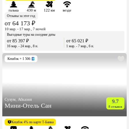
галька
430 м
122 км
везде
Отзывы за этот год
от 64 173 ₽
10 мар. - 17 мар., 7 ночей
Выгодные туры на соседние даты
от 85 397 ₽
от 65 021 ₽
16 мар. - 24 мар., 8 н.
1 мар. - 7 мар., 6 н.
Кешбэк
+ 1 506
Сухум, Абхазия
9.7
Мини-Отель Сан
8 отзывов
Кешбэк 4% по карте Т-Банка