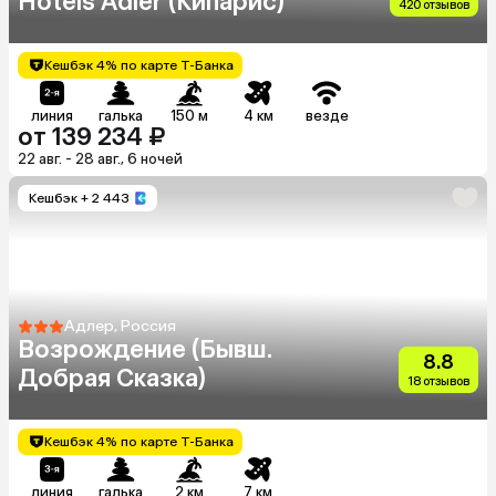
Hotels Adler (Кипарис)
420 отзывов
Кешбэк 4% по карте Т-Банка
линия
галька
150 м
4 км
везде
от 139 234 ₽
22 авг. - 28 авг., 6 ночей
Кешбэк
+ 2 443
Адлер, Россия
Возрождение (Бывш.
8.8
Добрая Сказка)
18 отзывов
Кешбэк 4% по карте Т-Банка
линия
галька
2 км
7 км