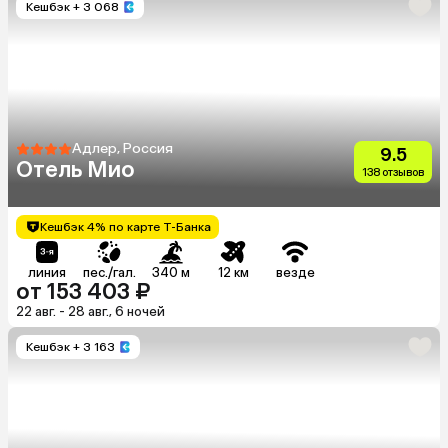
Кешбэк
+ 3 068
Адлер, Россия
9.5
Отель Мио
138 отзывов
Кешбэк 4% по карте Т-Банка
линия
пес./гал.
340 м
12 км
везде
от 153 403 ₽
22 авг. - 28 авг., 6 ночей
Кешбэк
+ 3 163