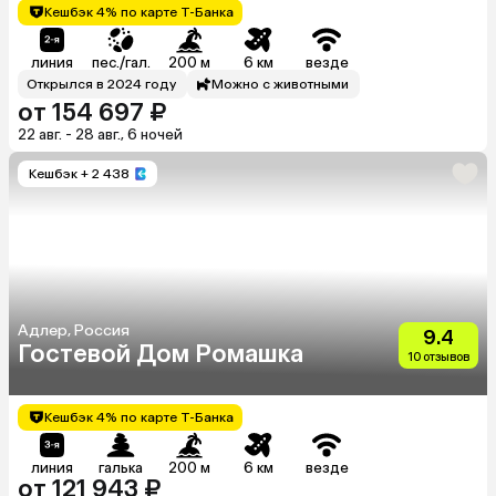
Кешбэк 4% по карте Т-Банка
линия
пес./гал.
200 м
6 км
везде
Открылся в 2024 году
Можно с животными
от 154 697 ₽
22 авг. - 28 авг., 6 ночей
Кешбэк
+ 2 438
Адлер, Россия
9.4
Гостевой Дом Ромашка
10 отзывов
Кешбэк 4% по карте Т-Банка
линия
галька
200 м
6 км
везде
от 121 943 ₽