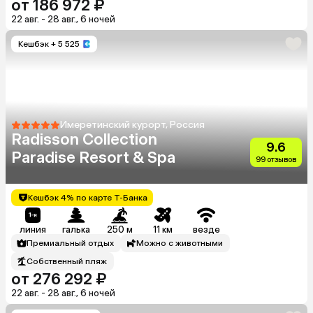
от 186 972 ₽
22 авг. - 28 авг., 6 ночей
Кешбэк
+ 5 525
Имеретинский курорт, Россия
Radisson Collection
9.6
Paradise Resort & Spa
99 отзывов
Кешбэк 4% по карте Т-Банка
линия
галька
250 м
11 км
везде
Премиальный отдых
Можно с животными
Собственный пляж
от 276 292 ₽
22 авг. - 28 авг., 6 ночей