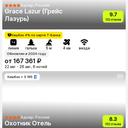
Адлер, Россия
Grace Lazur (Грейс
9.7
Лазурь)
132 отзыва
Кешбэк 4% по карте Т-Банка
линия
галька
5 м
4 км
везде
Обновлен в 2024 году
от 167 361 ₽
22 авг. - 28 авг., 6 ночей
Кешбэк
+ 3 185
Адлер, Россия
8.3
Охотник Отель
162 отзыва