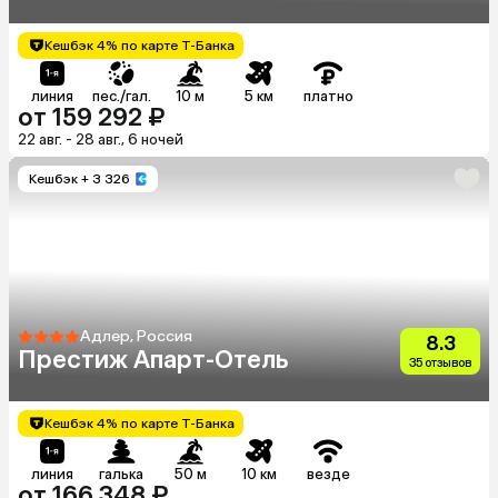
Кешбэк 4% по карте Т-Банка
линия
пес./гал.
10 м
5 км
платно
от 159 292 ₽
22 авг. - 28 авг., 6 ночей
Кешбэк
+ 3 326
Адлер, Россия
8.3
Престиж Апарт-Отель
35 отзывов
Кешбэк 4% по карте Т-Банка
линия
галька
50 м
10 км
везде
от 166 348 ₽