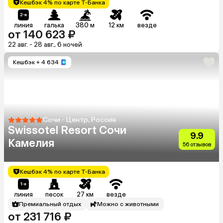
Кешбэк 4% по карте Т-Банка
линия
галька
380 м
12 км
везде
от 140 623 ₽
22 авг. - 28 авг., 6 ночей
Кешбэк
+ 4 634
Сочи - Центр, Россия
Swissotel Resort Сочи
9.9
Камелия
56 отзывов
Кешбэк 4% по карте Т-Банка
линия
песок
27 км
везде
Премиальный отдых
Можно с животными
от 231 716 ₽