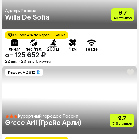
Адлер, Россия
9.7
Willa De Sofia
40 отзывов
Кешбэк 4% по карте Т-Банка
линия
пес./гал.
200 м
4 км
везде
от 125 652 ₽
22 авг. - 28 авг., 6 ночей
Кешбэк
+ 2 812
Курортный городок, Россия
9.7
Grace Arli (Грейс Арли)
518 отзывов