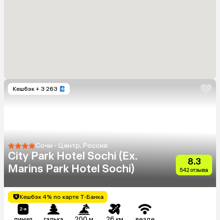
Кешбэк
+ 3 263
Сочи - Центр, Россия
City Park Hotel Sochi (Ex.
8.3
Marins Park Hotel Sochi)
542 отзыва
Кешбэк 4% по карте Т-Банка
линия
галька
200 м
26 км
везде