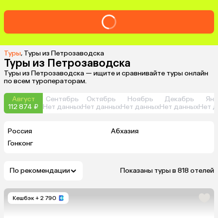
Туры
,
Туры из Петрозаводска
Туры из Петрозаводска
Туры из Петрозаводска — ищите и сравнивайте туры онлайн
по всем туроператорам.
Август
Сентябрь
Октябрь
Ноябрь
Декабрь
Янв
112 874 ₽
Нет данных
Нет данных
Нет данных
Нет данных
Нет д
Россия
Абхазия
Гонконг
По рекомендации
Показаны туры в 818 отелей
Кешбэк
+ 2 790