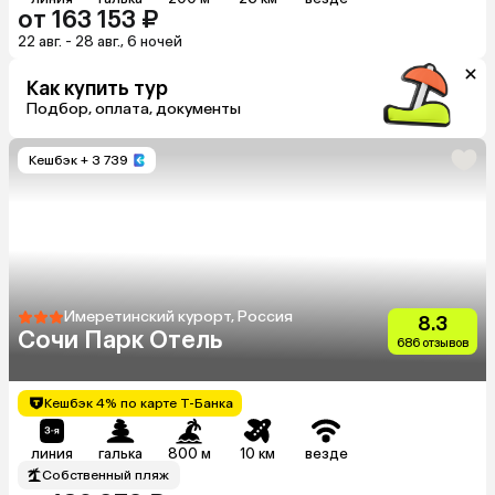
от 163 153 ₽
22 авг. - 28 авг., 6 ночей
Как купить тур
Подбор, оплата, документы
Кешбэк
+ 3 739
Имеретинский курорт, Россия
8.3
Сочи Парк Отель
686 отзывов
Кешбэк 4% по карте Т-Банка
линия
галька
800 м
10 км
везде
Собственный пляж