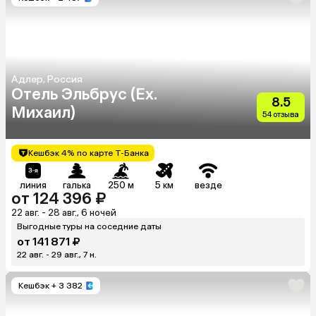
Адлер, Россия
Отель Эльбрус (Ex.
8.5
Михаил)
54 отзыва
Кешбэк 4% по карте Т-Банка
линия
галька
250 м
5 км
везде
от 124 396 ₽
22 авг. - 28 авг., 6 ночей
Выгодные туры на соседние даты
от 141 871 ₽
22 авг. - 29 авг., 7 н.
Кешбэк
+ 3 382