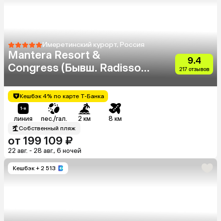
Имеретинский курорт, Россия
Mantera Resort &
9.4
Congress (Бывш. Radisson
217 отзывов
Blu Resort & Congress
Centre)
Кешбэк 4% по карте Т-Банка
линия
пес./гал.
2 км
8 км
Собственный пляж
от 199 109 ₽
22 авг. - 28 авг., 6 ночей
Кешбэк
+ 2 513