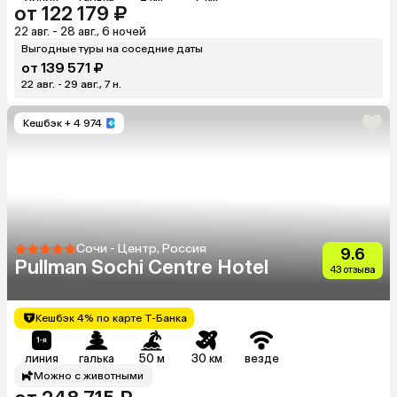
от 122 179 ₽
22 авг. - 28 авг., 6 ночей
Выгодные туры на соседние даты
от 139 571 ₽
22 авг. - 29 авг., 7 н.
Кешбэк
+ 4 974
Сочи - Центр, Россия
9.6
Pullman Sochi Centre Hotel
43 отзыва
Кешбэк 4% по карте Т-Банка
линия
галька
50 м
30 км
везде
Можно с животными