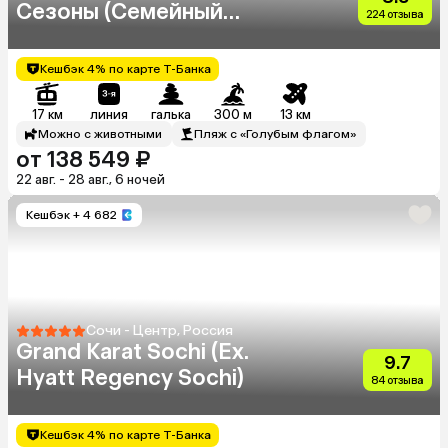
Сезоны (Семейный
224 отзыва
Квартал)
Кешбэк 4% по карте Т-Банка
17 км
линия
галька
300 м
13 км
Можно с животными
Пляж с «Голубым флагом»
от 138 549 ₽
22 авг. - 28 авг., 6 ночей
Кешбэк
+ 4 682
Сочи - Центр, Россия
Grand Karat Sochi (Ex.
9.7
Hyatt Regency Sochi)
84 отзыва
Кешбэк 4% по карте Т-Банка