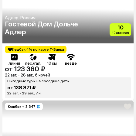
Адлер, Россия
Гостевой Дом Дольче
10
Адлер
12 отзывов
Кешбэк 4% по карте Т-Банка
линия
пес./гал.
10 км
везде
от 123 360 ₽
22 авг. - 28 авг., 6 ночей
Выгодные туры на соседние даты
от 138 871 ₽
22 авг. - 29 авг., 7 н.
Кешбэк
+ 3 347