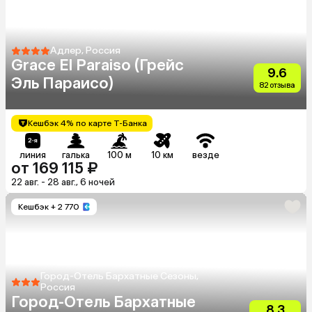
Адлер, Россия
Grace El Paraiso (Грейс
9.6
Эль Параисо)
82 отзыва
Кешбэк 4% по карте Т-Банка
линия
галька
100 м
10 км
везде
от 169 115 ₽
22 авг. - 28 авг., 6 ночей
Кешбэк
+ 2 770
Город-Отель Бархатные Сезоны,
Россия
Город-Отель Бархатные
8.3