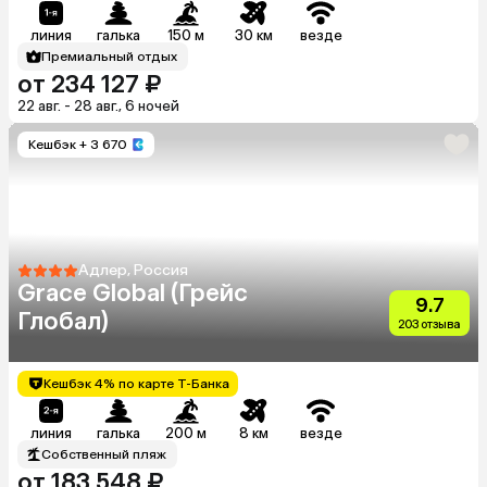
линия
галька
150 м
30 км
везде
Премиальный отдых
от 234 127 ₽
22 авг. - 28 авг., 6 ночей
Кешбэк
+ 3 670
Адлер, Россия
Grace Global (Грейс
9.7
Глобал)
203 отзыва
Кешбэк 4% по карте Т-Банка
линия
галька
200 м
8 км
везде
Собственный пляж
от 183 548 ₽