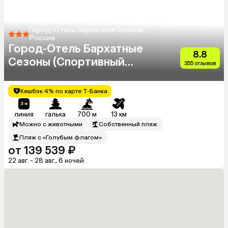
Город-Отель Бархатные Сезоны,
Россия
Город-Отель Бархатные
8.8
Сезоны (Спортивный
355 отзывов
Квартал)
Кешбэк 4% по карте Т-Банка
линия
галька
700 м
13 км
Можно с животными
Собственный пляж
Пляж с «Голубым флагом»
от 139 539 ₽
22 авг. - 28 авг., 6 ночей