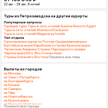
22 авг. - 28 авг., 6 ночей
Туры из Петрозаводска на другие курорты
Популярные запросы
Горящие туры
·
Туры в сеть отелей Sunrise Resorts Egypt
·
Туры в сеть отелей Sherwood Exclusive
·
Туры в сеть отелей Megasaray hotels
Тип отдыха
Горнолыжные курорты России
·
Средиземноморье
·
Балтийское море
·
Карибские острова
·
Красное море
·
Латинская Америка
·
Страны Персидского залива
·
Черное море
·
Юго-Восточная Азия
·
Страны Ближнего Востока
·
Показать все типы
Вылеты из городов
из Москвы
из Санкт-Петербурга
из Екатеринбурга
из Казани
из Самары
из Уфы
из Новосибирска
из Краснодара
из Нижнего Новгорода
Показать все города