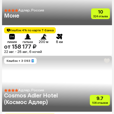
Адлер, Россия
10
Моне
324 отзыва
Кешбэк 4% по карте Т-Банка
линия
галька
200 м
8 км
от 158 177 ₽
22 авг. - 28 авг., 6 ночей
Кешбэк
+ 3 093
Адлер, Россия
Cosmos Adler Hotel
9.7
(Космос Адлер)
106 отзывов