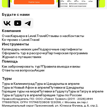
Будьте с нами
Компания
О нас
Карьера в Level.Travel
Отзывы о нас
Контакты
Ко-промо с Level.Travel
Инструменты
Календарь низких цен
Подарочные сертификаты
Оформить тур в рассрочку
Партнерская программа
Журнал о путешествиях
Помощь
Как забронировать тур?
Правила въезда и визы
Ответы на вопросы
Акции
Туры
Туры в Калининград
Туры в Цандрыпш в апреле
Туры в Новый Афон в апреле
Путевки в Цандрыпш
Горящие туры на море
Путевки в Гудауту
Туры в Гагру в апреле
Туры в Гудауту в апреле
Горящие туры по России
Правообладатель ПО: ООО «Левел Тревел» (2011 - 2026) ИНН
7716697924, ОГРН 1117746723808 123056, г. Москва, вн.тер.г.
Муниципальный округ Пресненский, ул. Юлиуса Фучика, д.6, стр.2,