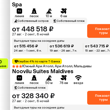
Spa
линия
песок
10 м
6 км
Собственный остров
Собственный пляж
от 448 518 ₽
Показат
туры
27 авг. - 2 сент., 6 ночей
Выгодные туры на соседние даты
от 515 456 ₽
от 536 619 ₽
от 543 715 ₽
24 авг. - 1 сент., 8 н.
19 авг. - 26 авг., 7 н.
15 авг. - 22 авг., 7 
0
Кешбэк 4% по карте Т-Банка
Южный Ари Атолл, Ари Атолл, Мальдивы
зывов
Noovilu Suites Maldives
линия
песок
50 м
78 км
везде
Собственный пляж
от 328 340 ₽
Показат
туры
27 авг. - 2 сент., 6 ночей
Выгодные туры на соседние даты