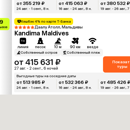
от 355 219 ₽
от 415 063 ₽
от 380 532 
24 авг. - 1 сент., 8 н.
16 авг. - 24 авг., 8 н.
19 авг. - 26 авг., 7
.9
Кешбэк 4% по карте Т-Банка
Даалу Атолл, Мальдивы
зывов
Kandima Maldives
линия
песок
10 м
90 км
везде
Собственный остров
Собственный пляж
от 415 631 ₽
Показат
туры
27 авг. - 2 сент., 6 ночей
Выгодные туры на соседние даты
от 513 985 ₽
от 532 366 ₽
от 485 426 
24 авг. - 1 сент., 8 н.
16 авг. - 24 авг., 8 н.
19 авг. - 26 авг., 7