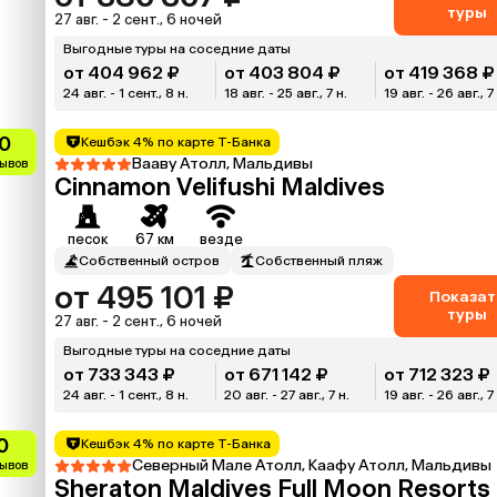
туры
27 авг. - 2 сент., 6 ночей
Выгодные туры на соседние даты
от 404 962 ₽
от 403 804 ₽
от 419 368 ₽
24 авг. - 1 сент., 8 н.
18 авг. - 25 авг., 7 н.
19 авг. - 26 авг., 7
0
Кешбэк 4% по карте Т-Банка
Вааву Атолл, Мальдивы
зывов
Cinnamon Velifushi Maldives
песок
67 км
везде
Собственный остров
Собственный пляж
от 495 101 ₽
Показат
туры
27 авг. - 2 сент., 6 ночей
Выгодные туры на соседние даты
от 733 343 ₽
от 671 142 ₽
от 712 323 ₽
24 авг. - 1 сент., 8 н.
20 авг. - 27 авг., 7 н.
19 авг. - 26 авг., 7
0
Кешбэк 4% по карте Т-Банка
Северный Мале Атолл, Каафу Атолл, Мальдивы
зывов
Sheraton Maldives Full Moon Resorts