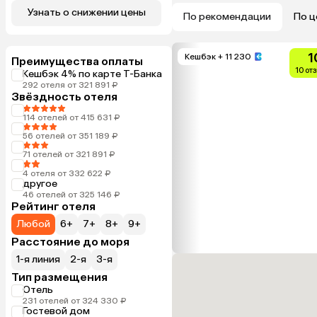
Узнать о снижении цены
По рекомендации
По ц
1
Кешбэк
+ 11 230
Преимущества оплаты
10 от
Кешбэк 4% по карте Т-Банка
292 отеля от 321 891 ₽
Звёздность отеля
114 отелей от 415 631 ₽
56 отелей от 351 189 ₽
71 отелей от 321 891 ₽
4 отеля от 332 622 ₽
другое
46 отелей от 325 146 ₽
Рейтинг отеля
Любой
6+
7+
8+
9+
Расстояние до моря
1-я линия
2-я
3-я
Тип размещения
Отель
231 отелей от 324 330 ₽
Гостевой дом