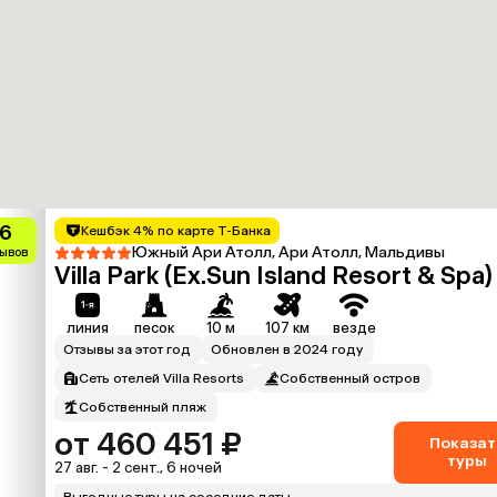
.6
Кешбэк 4% по карте Т-Банка
Южный Ари Атолл, Ари Атолл, Мальдивы
зывов
Villa Park (Ex.Sun Island Resort & Spa)
линия
песок
10 м
107 км
везде
Отзывы за этот год
Обновлен в 2024 году
Сеть отелей Villa Resorts
Собственный остров
Собственный пляж
от 460 451 ₽
Показат
туры
27 авг. - 2 сент., 6 ночей
Выгодные туры на соседние даты