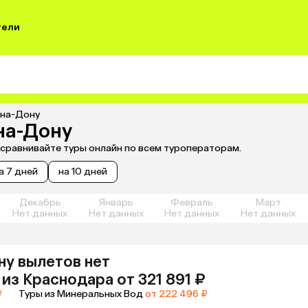
тели
-на-Дону
на-Дону
 сравнивайте туры онлайн по всем туроператорам.
а 7 дней
на 10 дней
Декабрь
Январь
Февраль
Март
Нет данных
Нет данных
Нет данных
Нет данных
ну
вылетов нет
из
Краснодара
от 321 891 ₽
₽
Туры из Минеральных Вод
от 222 496 ₽