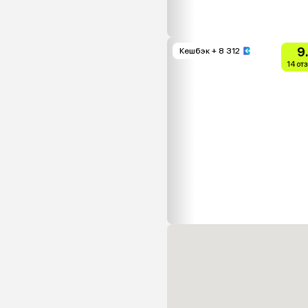
9
Кешбэк
+ 8 312
14 от