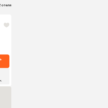
2 отеля
ь
₽
н.