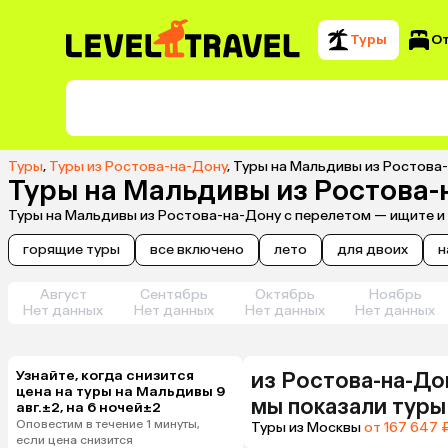
Туры
О
Туры
,
Туры из Ростова-на-Дону
,
Туры на Мальдивы из Ростова
Туры на Мальдивы из Ростова-
Туры на Мальдивы из Ростова-на-Дону с перелетом — ищите и
горящие туры
все включено
лето
для двоих
н
Август
Сентябрь
Октябрь
Ноябрь
Нет данных
Нет данных
Нет данных
Нет данных
Узнайте, когда снизится
из
Ростова-на-До
цена на туры на Мальдивы 9
мы показали туры
авг.±2, на 6 ночей±2
Оповестим в течение 1 минуты,
Туры из Москвы
от 167 647 
если цена снизится