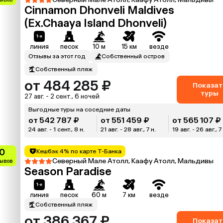
Cinnamon Dhonveli Maldives
(Ex.Chaaya Island Dhonveli)
линия
песок
10 м
15 км
везде
Отзывы за этот год
Собственный остров
Собственный пляж
от 484 285 ₽
Показат
туры
27 авг. - 2 сент., 6 ночей
Выгодные туры на соседние даты
от 542 787 ₽
от 551 459 ₽
от 565 107 ₽
24 авг. - 1 сент., 8 н.
21 авг. - 28 авг., 7 н.
19 авг. - 26 авг., 7
0
Кешбэк 4% по карте Т-Банка
Северный Мале Атолл, Каафу Атолл, Мальдивы
зывов
Season Paradise
линия
песок
60 м
7 км
везде
Собственный пляж
от 386 367 ₽
Показат