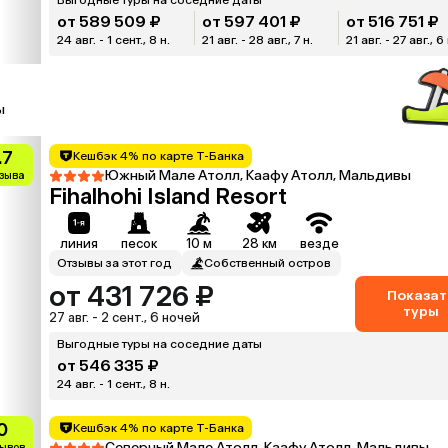
от 589 509 ₽
от 597 401 ₽
от 516 751 ₽
24 авг. - 1 сент., 8 н.
21 авг. - 28 авг., 7 н.
21 авг. - 27 авг., 6 
ы
.7
Кешбэк 4% по карте Т-Банка
Южный Мале Атолл, Каафу Атолл, Мальдивы
тзыва
Fihalhohi Island Resort
линия
песок
10 м
28 км
везде
Отзывы за этот год
Собственный остров
от 431 726 ₽
Показат
туры
27 авг. - 2 сент., 6 ночей
Выгодные туры на соседние даты
от 546 335 ₽
24 авг. - 1 сент., 8 н.
0
Кешбэк 4% по карте Т-Банка
Северный Мале Атолл, Каафу Атолл, Мальдивы
зывов