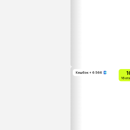
1
Кешбэк
+ 6 566
16 от