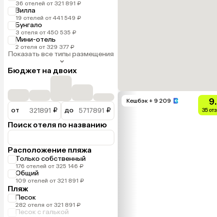
36 отелей от 321 891 ₽
Вилла
19 отелей от 441 549 ₽
Бунгало
3 отеля от 450 535 ₽
Мини-отель
2 отеля от 329 377 ₽
Показать все типы размещения
Бюджет на двоих
9
Кешбэк
+ 9 209
от
₽
до
₽
35 от
Поиск отеля по названию
Расположение пляжа
Только собственный
176 отелей от 325 146 ₽
Общий
109 отелей от 321 891 ₽
Пляж
Песок
282 отеля от 321 891 ₽
Песок с галькой