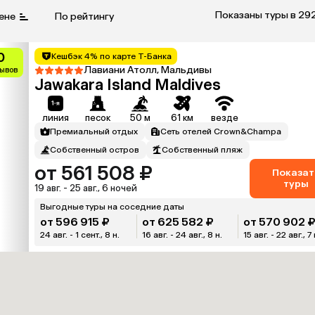
Показаны туры в 29
ене
По рейтингу
0
Кешбэк 4% по карте Т-Банка
Лавиани Атолл, Мальдивы
зывов
Jawakara Island Maldives
линия
песок
50 м
61 км
везде
Премиальный отдых
Сеть отелей Crown&Champa
Собственный остров
Собственный пляж
от 561 508 ₽
Показат
туры
19 авг. - 25 авг., 6 ночей
Выгодные туры на соседние даты
от 596 915 ₽
от 625 582 ₽
от 570 902 
24 авг. - 1 сент., 8 н.
16 авг. - 24 авг., 8 н.
15 авг. - 22 авг., 7 