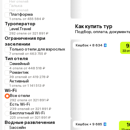
Нет отелей
Галька
Нет отелей
Платформа
1 отель от 455 584 ₽
Туроператор
Как купить тур
Level.Travel
Подбор, оплата, документ
292 отеля от 321 891 ₽
Ограничения при
заселении
9
Кешбэк
+ 8 634
Только отели для взрослых
33 о
7 отелей от 463 755 ₽
Тип отеля
Семейный
4 отеля от 448 518 ₽
Романтик
39 отелей от 419 278 ₽
Активный
1 отель от 1 141 513 ₽
Wi-Fi
Все отели
292 отеля от 321 891 ₽
Есть Wi-Fi
239 отелей от 321 891 ₽
Бесплатный Wi-Fi
225 отелей от 321 891 ₽
Водные развлечения
1
Кешбэк
+ 9 685
Бассейн
13 от