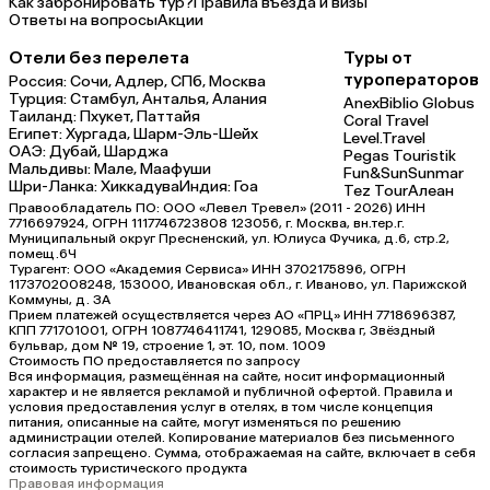
Как забронировать тур?
Правила въезда и визы
Ответы на вопросы
Акции
Отели без перелета
Туры от
туроператоров
Россия:
Сочи,
Адлер,
СПб,
Москва
Турция:
Стамбул,
Анталья,
Алания
Anex
Biblio Globus
Таиланд:
Пхукет,
Паттайя
Coral Travel
Египет:
Хургада,
Шарм-Эль-Шейх
Level.Travel
ОАЭ:
Дубай,
Шарджа
Pegas Touristik
Мальдивы:
Мале,
Маафуши
Fun&Sun
Sunmar
Шри-Ланка:
Хиккадува
Индия:
Гоа
Tez Tour
Алеан
Правообладатель ПО: ООО «Левел Тревел» (2011 - 2026) ИНН
7716697924, ОГРН 1117746723808 123056, г. Москва, вн.тер.г.
Муниципальный округ Пресненский, ул. Юлиуса Фучика, д.6, стр.2,
помещ.6Ч
Турагент: ООО «Академия Сервиса» ИНН 3702175896, ОГРН
1173702008248, 153000, Ивановская обл., г. Иваново, ул. Парижской
Коммуны, д. ЗА
Прием платежей осуществляется через АО «ПРЦ» ИНН 7718696387,
КПП 771701001, ОГРН 1087746411741, 129085, Москва г, Звёздный
бульвар, дом № 19, строение 1, эт. 10, пом. 1009
Стоимость ПО предоставляется по запросу
Вся информация, размещённая на сайте, носит информационный
характер и не является рекламой и публичной офертой. Правила и
условия предоставления услуг в отелях, в том числе концепция
питания, описанные на сайте, могут изменяться по решению
администрации отелей. Копирование материалов без письменного
согласия запрещено. Сумма, отображаемая на сайте, включает в себя
стоимость туристического продукта
Правовая информация