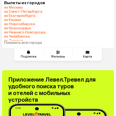
Вылеты из городов
Армения
Шри-Ланка
из Москвы
Казахстан
Азербайджан
из Санкт-Петербурга
из Екатеринбурга
Узбекистан
Сербия
из Казани
Катар
Киргизия
из Новосибирска
из Краснодара
Гонконг
Саудовская Аравия
из Нижнего Новгорода
Таджикистан
Венгрия
из Челябинска
из Тюмени
Показать все города
из Минеральных Вод
Подписка
Фильтры
Карта
Приложение Левел.Тревел для
удобного поиска туров
и отелей с мобильных
устройств