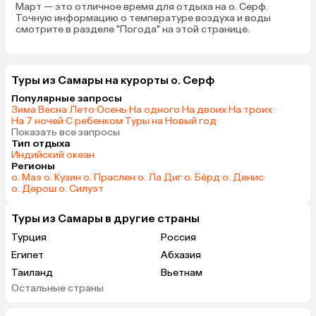
Март — это отличное время для отдыха на о. Серф.
Точную информацию о температуре воздуха и воды
смотрите в разделе "Погода" на этой странице.
Туры из Самары на курорты о. Серф
Популярные запросы
Зима
·
Весна
·
Лето
·
Осень
·
На одного
·
На двоих
·
На троих
·
На 7 ночей
·
С ребенком
·
Туры на Новый год
·
Показать все запросы
Тип отдыха
Индийский океан
Регионы
о. Маэ
·
о. Кузин
·
о. Праслен
·
о. Ла Диг
·
о. Бёрд
·
о. Денис
·
о. Дерош
·
о. Силуэт
Туры из Самары в другие страны
Турция
Россия
Египет
Абхазия
Таиланд
Вьетнам
Остальные страны
ОАЭ
Мальдивы
Грузия
Беларусь