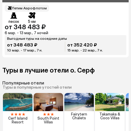
Летим Аэрофлотом
песок
5 км
от 348 483 ₽
6 мар. - 13 мар., 7 ночей
Выгодные туры на соседние даты
от 348 483 ₽
от 352 420 ₽
10 мар. - 17 мар., 7 н.
15 мар. - 22 мар., 7 н.
Туры в лучшие отели о. Серф
Популярные отели
Туры в популярные у гостей отели
★
★
★
★
★
★
★
Fairytern
Takamaka &
Chalets
Coco Villas
Cerf Island
South Point
Resort
Villas