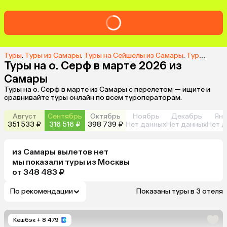
Туры
,
Туры из Самары
,
Туры на Сейшелы из Самары
,
Туры на о. Серф из Самары
Туры на о. Серф в марте 2026 из
Самары
Туры на о. Серф в марте из Самары с перелетом — ищите и
сравнивайте туры онлайн по всем туроператорам.
Август
Сентябрь
Октябрь
Ноябрь
Декабрь
Янв
351 533 ₽
316 516 ₽
398 739 ₽
Нет данных
Нет данных
Нет д
из
Самары
вылетов нет
мы показали туры
из
Москвы
от 348 483 ₽
По рекомендации
Показаны туры в 3 отеля
Кешбэк
+ 8 479