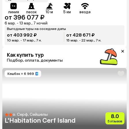
линия
песок
10 м
5 км
везде
от 396 077 ₽
6 мар. - 13 мар., 7 ночей
Выгодные туры на соседние даты
от 403 992 ₽
от 428 671 ₽
10 мар. - 17 мар., 7 н.
15 мар. - 22 мар., 7 н.
Как купить тур
Подбор, оплата, документы
Кешбэк
+ 6 969
о. Серф, Сейшелы
8.0
L'Habitation Cerf Island
5 отзывов