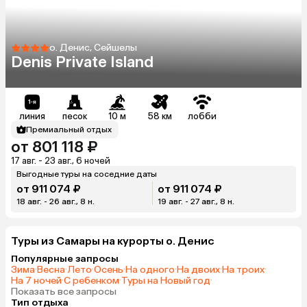
о. Денис, Сейшелы
Denis Private Island
линия
песок
10 м
58 км
лобби
Премиальный отдых
от 801 118 ₽
17 авг. - 23 авг., 6 ночей
Выгодные туры на соседние даты
от 911 074 ₽
от 911 074 ₽
18 авг. - 26 авг., 8 н.
19 авг. - 27 авг., 8 н.
Туры из Самары на курорты о. Денис
Популярные запросы
Зима
·
Весна
·
Лето
·
Осень
·
На одного
·
На двоих
·
На троих
·
На 7 ночей
·
С ребенком
·
Туры на Новый год
·
Показать все запросы
Тип отдыха