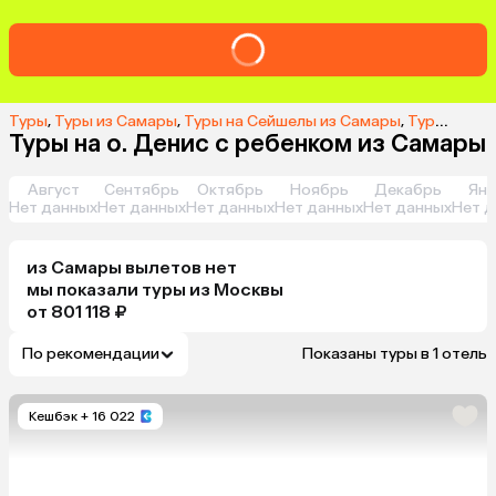
Туры
,
Туры из Самары
,
Туры на Сейшелы из Самары
,
Туры на о. Денис из Самары
Туры на о. Денис с ребенком из Самары
Август
Сентябрь
Октябрь
Ноябрь
Декабрь
Янв
Нет данных
Нет данных
Нет данных
Нет данных
Нет данных
Нет д
из
Самары
вылетов нет
мы показали туры
из
Москвы
от 801 118 ₽
По рекомендации
Показаны туры в 1 отель
Кешбэк
+ 16 022