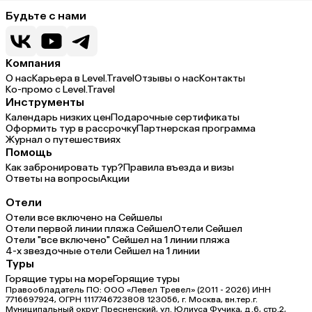
Будьте с нами
Компания
О нас
Карьера в Level.Travel
Отзывы о нас
Контакты
Ко-промо с Level.Travel
Инструменты
Календарь низких цен
Подарочные сертификаты
Оформить тур в рассрочку
Партнерская программа
Журнал о путешествиях
Помощь
Как забронировать тур?
Правила въезда и визы
Ответы на вопросы
Акции
Отели
Отели все включено на Сейшелы
Отели первой линии пляжа Сейшел
Отели Сейшел
Отели "все включено" Сейшел на 1 линии пляжа
4-х звездочные отели Сейшел на 1 линии
Туры
Горящие туры на море
Горящие туры
Правообладатель ПО: ООО «Левел Тревел» (2011 - 2026) ИНН
7716697924, ОГРН 1117746723808 123056, г. Москва, вн.тер.г.
Муниципальный округ Пресненский, ул. Юлиуса Фучика, д.6, стр.2,