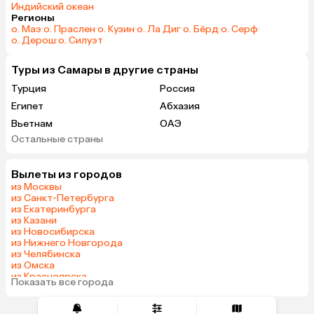
Индийский океан
Регионы
о. Маэ
·
о. Праслен
·
о. Кузин
·
о. Ла Диг
·
о. Бёрд
·
о. Серф
·
о. Дерош
·
о. Силуэт
Туры из Самары в другие страны
Турция
Россия
Египет
Абхазия
Вьетнам
ОАЭ
Остальные страны
Мальдивы
Гонконг
Саудовская Аравия
Вылеты из городов
из Москвы
из Санкт-Петербурга
из Екатеринбурга
из Казани
из Новосибирска
из Нижнего Новгорода
из Челябинска
из Омска
из Красноярска
Показать все города
из Волгограда