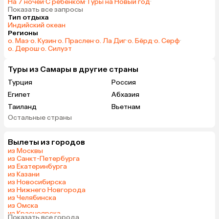
На 7 ночей
·
С ребенком
·
Туры на Новый год
·
Показать все запросы
Тип отдыха
Индийский океан
Регионы
о. Маэ
·
о. Кузин
·
о. Праслен
·
о. Ла Диг
·
о. Бёрд
·
о. Серф
·
о. Дерош
·
о. Силуэт
Туры из Самары в другие страны
Турция
Россия
Египет
Абхазия
Таиланд
Вьетнам
Остальные страны
ОАЭ
Мальдивы
Грузия
Армения
Вылеты из городов
Шри-Ланка
Казахстан
из Москвы
Азербайджан
Узбекистан
из Санкт-Петербурга
из Екатеринбурга
Сербия
Катар
из Казани
Киргизия
Гонконг
из Новосибирска
из Нижнего Новгорода
Саудовская Аравия
Венгрия
из Челябинска
из Омска
из Красноярска
Показать все города