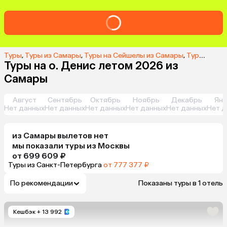
Туры
,
Туры из Самары
,
Туры на Сейшелы из Самары
,
Туры на о. Денис из Самары
Туры на о. Денис летом 2026 из
Самары
Август
Сентябрь
Октябрь
Ноябрь
Декабрь
Янв
Нет данных
Нет данных
Нет данных
Нет данных
Нет данных
Нет д
из
Самары
вылетов нет
мы показали туры
из
Москвы
от 699 609 ₽
Туры из Санкт-Петербурга
от 777 377 ₽
По рекомендации
Показаны туры в 1 отель
Кешбэк
+ 13 992