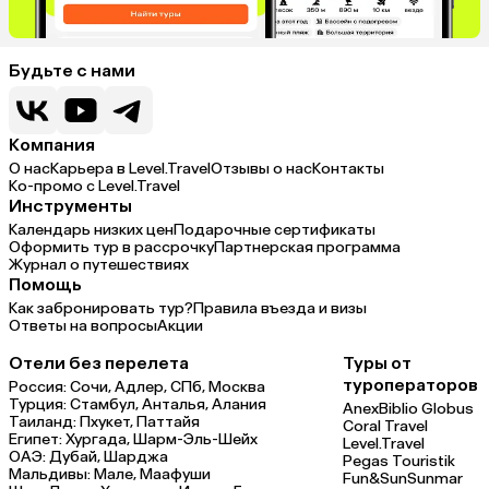
Будьте с нами
Компания
О нас
Карьера в Level.Travel
Отзывы о нас
Контакты
Ко-промо с Level.Travel
Инструменты
Календарь низких цен
Подарочные сертификаты
Оформить тур в рассрочку
Партнерская программа
Журнал о путешествиях
Помощь
Как забронировать тур?
Правила въезда и визы
Ответы на вопросы
Акции
Отели без перелета
Туры от
туроператоров
Россия:
Сочи,
Адлер,
СПб,
Москва
Турция:
Стамбул,
Анталья,
Алания
Anex
Biblio Globus
Таиланд:
Пхукет,
Паттайя
Coral Travel
Египет:
Хургада,
Шарм-Эль-Шейх
Level.Travel
ОАЭ:
Дубай,
Шарджа
Pegas Touristik
Мальдивы:
Мале,
Маафуши
Fun&Sun
Sunmar