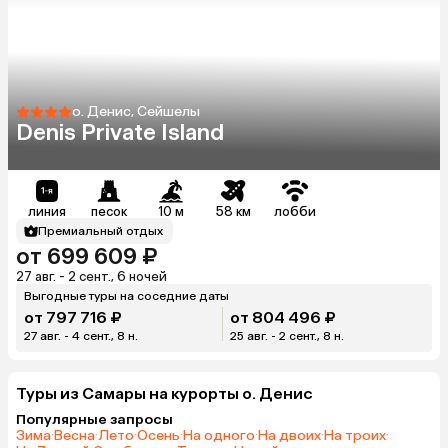
о. Денис, Сейшелы
Denis Private Island
линия
песок
10 м
58 км
лобби
Премиальный отдых
от 699 609 ₽
27 авг. - 2 сент., 6 ночей
Выгодные туры на соседние даты
от 797 716 ₽
от 804 496 ₽
27 авг. - 4 сент., 8 н.
25 авг. - 2 сент., 8 н.
Туры из Самары на курорты о. Денис
Популярные запросы
Зима
·
Весна
·
Лето
·
Осень
·
На одного
·
На двоих
·
На троих
·