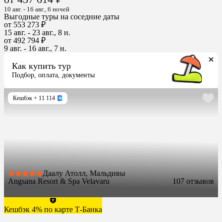
10 авг. - 16 авг., 6 ночей
Выгодные туры на соседние даты
от 553 273 ₽
15 авг. - 23 авг., 8 н.
от 492 794 ₽
9 авг. - 16 авг., 7 н.
Как купить тур
Подбор, оплата, документы
Кешбэк
+ 11 114
Даалу Атолл, Мальдивы
Angsana Resort & Spa Velavaru
10
7 отзывов
Кешбэк 4% по карте Т-Банка