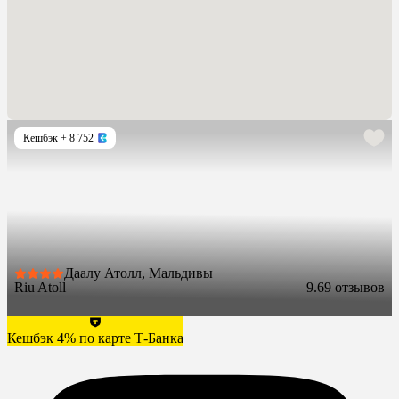
Кешбэк
+ 8 752
Даалу Атолл, Мальдивы
Riu Atoll
9.6
9 отзывов
Кешбэк 4% по карте Т-Банка