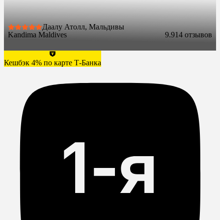
Даалу Атолл, Мальдивы
Kandima Maldives
9.9
14 отзывов
Кешбэк 4% по карте Т-Банка