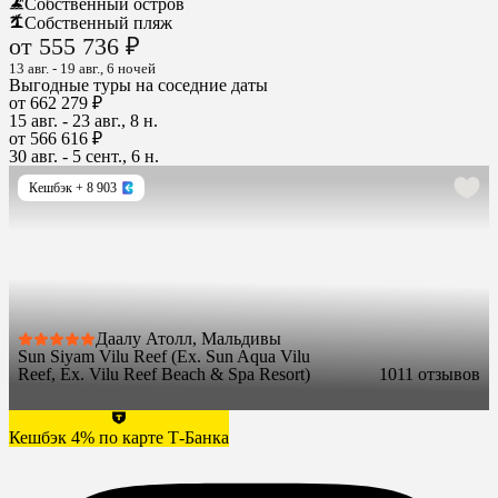
Собственный остров
Собственный пляж
от 555 736 ₽
13 авг. - 19 авг., 6 ночей
Выгодные туры на соседние даты
от 662 279 ₽
15 авг. - 23 авг., 8 н.
от 566 616 ₽
30 авг. - 5 сент., 6 н.
Кешбэк
+ 8 903
Даалу Атолл, Мальдивы
Sun Siyam Vilu Reef (Ex. Sun Aqua Vilu
Reef, Ex. Vilu Reef Beach & Spa Resort)
10
11 отзывов
Кешбэк 4% по карте Т-Банка