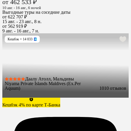
от 462 533 ₽
10 авг. - 16 авг., 6 ночей
Выгодные туры на соседние даты
от 622 707 ₽
15 авг. - 23 авг., 8 н.
от 562 919 ₽
9 авг. - 16 авг., 7 н.
Кешбэк
+ 14 033
Даалу Атолл, Мальдивы
Niyama Private Islands Maldives (Ex.Per
Aquum)
10
10 отзывов
Кешбэк 4% по карте Т-Банка