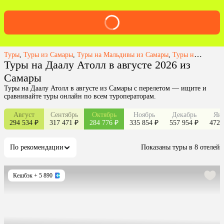
Туры
,
Туры из Самары
,
Туры на Мальдивы из Самары
,
Туры на Даалу Атолл из Самары
Туры на Даалу Атолл в августе 2026 из
Самары
Туры на Даалу Атолл в августе из Самары с перелетом — ищите и
сравнивайте туры онлайн по всем туроператорам.
Август
Сентябрь
Октябрь
Ноябрь
Декабрь
Янв
294 534 ₽
317 471 ₽
284 776 ₽
335 854 ₽
557 954 ₽
472 
По рекомендации
Показаны туры в 8 отелей
Кешбэк
+ 5 890