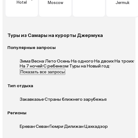
Hotel
Moscow
Jermuk
Туры из Самары на курорты Джермука
Популярные запросы
Зима
·
Весна
·
Лето
·
Осень
·
На одного
·
На двоих
·
На троих
·
На 7 ночей
·
С ребенком
·
Туры на Новый год
·
Показать все запросы
Тип отдыха
Закавказье
·
Страны ближнего зарубежья
Регионы
Ереван
·
Севан
·
Гюмри
·
Дилижан
·
Цахкадзор