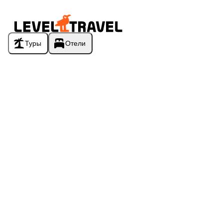
Туры
Отели