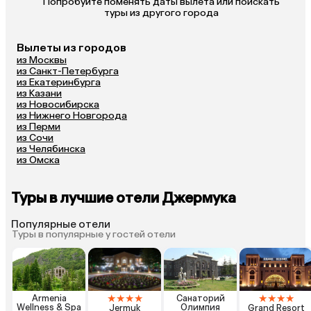
 Попробуйте поменять даты вылета или поискать 
туры из другого города
Вылеты из городов
из Москвы
из Санкт-Петербурга
из Екатеринбурга
из Казани
из Новосибирска
из Нижнего Новгорода
из Перми
из Сочи
из Челябинска
из Омска
Туры в лучшие отели Джермука
Популярные отели
Туры в популярные у гостей отели
★
★
★
★
★
★
★
★
Armenia
Санаторий
Wellness & Spa
Олимпия
Jermuk
Grand Resort