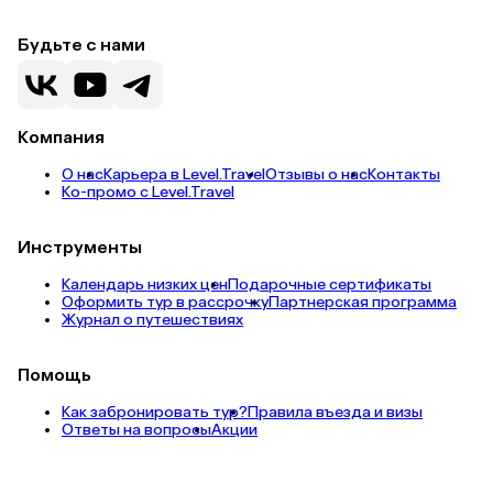
Будьте с нами
Компания
О нас
Карьера в Level.Travel
Отзывы о нас
Контакты
Ко-промо с Level.Travel
Инструменты
Календарь низких цен
Подарочные сертификаты
Оформить тур в рассрочку
Партнерская программа
Журнал о путешествиях
Помощь
Как забронировать тур?
Правила въезда и визы
Ответы на вопросы
Акции