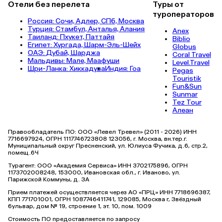
Отели без перелета
Туры от
туроператоров
Россия:
Сочи,
Адлер,
СПб,
Москва
Турция:
Стамбул,
Анталья,
Алания
Anex
Таиланд:
Пхукет,
Паттайя
Biblio
Египет:
Хургада,
Шарм-Эль-Шейх
Globus
ОАЭ:
Дубай,
Шарджа
Coral Travel
Мальдивы:
Мале,
Маафуши
Level.Travel
Шри-Ланка:
Хиккадува
Индия:
Гоа
Pegas
Touristik
Fun&Sun
Sunmar
Tez Tour
Алеан
Правообладатель ПО: ООО «Левел Тревел» (2011 - 2026) ИНН
7716697924, ОГРН 1117746723808 123056, г. Москва, вн.тер.г.
Муниципальный округ Пресненский, ул. Юлиуса Фучика, д.6, стр.2,
помещ.6Ч
Турагент: ООО «Академия Сервиса» ИНН 3702175896, ОГРН
1173702008248, 153000, Ивановская обл., г. Иваново, ул.
Парижской Коммуны, д. ЗА
Прием платежей осуществляется через АО «ПРЦ» ИНН 7718696387,
КПП 771701001, ОГРН 1087746411741, 129085, Москва г, Звёздный
бульвар, дом № 19, строение 1, эт. 10, пом. 1009
Стоимость ПО предоставляется по запросу