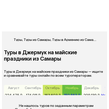
Туры
,
Туры из Самары
,
Туры в Армению из Самары
,
Туры
Туры в Джермук на майские
праздники из Самары
Туры в Джермук на майские праздники из Самары — ищите
и сравнивайте туры онлайн по всем туроператорам.
Август
Сентябрь
Октябрь
Ноябрь
Декабрь
Ян
224 475 ₽
174 011 ₽
163 603 ₽
150 563 ₽
209 139 ₽
Нет 
Не нашлось туров по заданным параметрам 
