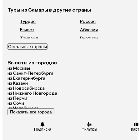
Туры из Самары в другие страны
Турция
Россия
Египет
Абхазия
Таиланд
Вьетнам
Остальные страны
ОАЭ
Мальдивы
Шри-Ланка
Гонконг
Вылеты из городов
Саудовская Аравия
из Москвы
из Санкт-Петербурга
из Екатеринбурга
из Казани
из Новосибирска
из Нижнего Новгорода
из Перми
из Сочи
из Челябинска
Показать все города
из Омска
Подписка
Фильтры
Карт