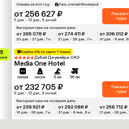
Отзывы за этот год
Сеть отелей Movenpick
от 256 627 ₽
Показат
туры
5 дек. - 13 дек., 8 ночей
Выгодные туры на соседние даты
от 265 078 ₽
от 274 411 ₽
от 336 012 ₽
20 дек. - 27 дек., 7 н.
21 дек. - 28 дек., 7 н.
31 дек. - 8 янв., 8
.5
Кешбэк 4% по карте Т-Банка
Дубай Джумейра, ОАЭ
зывов
Media One Hotel
линия
песок
4 км
36 км
от 232 705 ₽
Показат
туры
5 дек. - 13 дек., 8 ночей
Выгодные туры на соседние даты
от 239 921 ₽
от 292 088 ₽
от 256 712 ₽
19 дек. - 26 дек., 7 н.
31 дек. - 8 янв., 8 н.
21 дек. - 28 дек., 