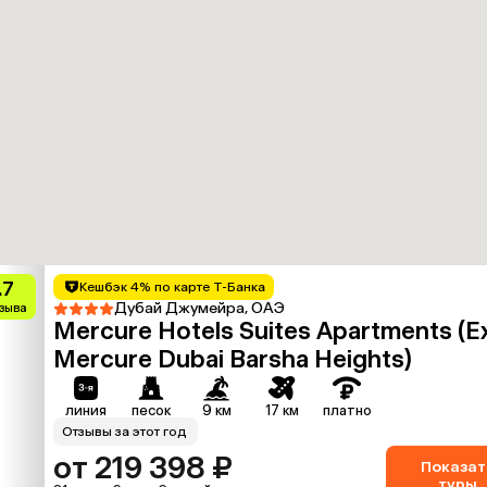
.7
Кешбэк 4% по карте Т-Банка
Дубай Джумейра, ОАЭ
тзыва
Mercure Hotels Suites Apartments (Ex
Mercure Dubai Barsha Heights)
линия
песок
9 км
17 км
платно
Отзывы за этот год
от 219 398 ₽
Показат
туры