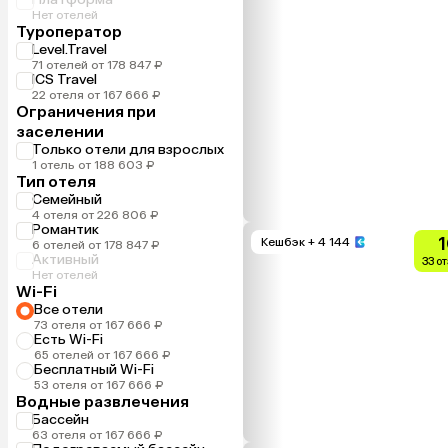
Нет отелей
Туроператор
Level.Travel
71 отелей от 178 847 ₽
ICS Travel
22 отеля от 167 666 ₽
Ограничения при
заселении
Только отели для взрослых
1 отель от 188 603 ₽
Тип отеля
Семейный
4 отеля от 226 806 ₽
Романтик
1
Кешбэк
+ 4 144
6 отелей от 178 847 ₽
Активный
33 о
Нет отелей
Wi-Fi
Все отели
73 отеля от 167 666 ₽
Есть Wi-Fi
65 отелей от 167 666 ₽
Бесплатный Wi-Fi
53 отеля от 167 666 ₽
Водные развлечения
Бассейн
63 отеля от 167 666 ₽