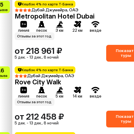
.5
Кешбэк 4% по карте Т-Банка
Дубай Джумейра, ОАЭ
зывов
Metropolitan Hotel Dubai
линия
песок
3 км
22 км
везде
Отзывы за этот год
от 218 961 ₽
Показат
туры
5 дек. - 13 дек., 8 ночей
.6
Кешбэк 4% по карте Т-Банка
Дубай Джумейра, ОАЭ
тзыва
Rove City Walk
линия
песок
5 км
14 км
везде
Отзывы за этот год
от 212 458 ₽
Показат
туры
5 дек. - 13 дек., 8 ночей