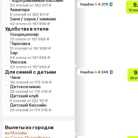
Подогреваемый бассейн
9
Кешбэк
+ 4 379
20 отелей от 183 371 ₽
Аквапарк
10 от
6 отелей от 352 811 ₽
Баня / сауна / хаммам
43 отеля от 167 666 ₽
Удобства в отеле
Кондиционер
73 отеля от 167 666 ₽
Парковка
51 отелей от 167 666 ₽
Бар
64 отеля от 167 666 ₽
Массаж
33 отеля от 167 666 ₽
Для семей с детьми
9
Кешбэк
+ 4 249
Няня
33 о
36 отелей от 173 016 ₽
Детское меню
28 отелей от 173 016 ₽
Детский клуб
5 отелей от 222 151 ₽
Детский бассейн
29 отелей от 173 016 ₽
Вылеты из городов
из Москвы
из Санкт-Петербурга