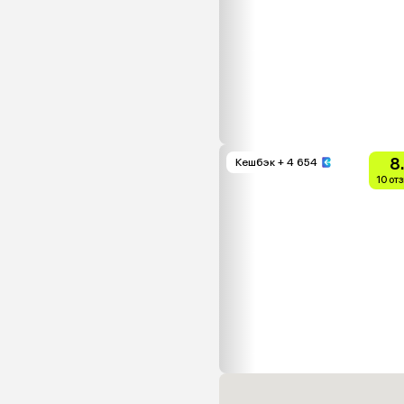
8
Кешбэк
+ 4 654
10 от