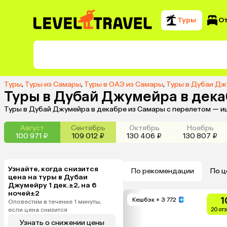
Туры
О
Туры
,
Туры из Самары
,
Туры в ОАЭ из Самары
,
Туры в Дубаи Дж
Туры в Дубай Джумейра в дека
Туры в Дубай Джумейра в декабре из Самары с перелетом — и
Август
Сентябрь
Октябрь
Ноябрь
100 971 ₽
109 012 ₽
130 406 ₽
130 807 ₽
Узнайте, когда снизится
По рекомендации
По ц
цена на туры в Дубаи
Джумейру 1 дек.±2, на 6
ночей±2
1
Кешбэк
+ 3 772
Оповестим в течение 1 минуты,
если цена снизится
20 от
Узнать о снижении цены