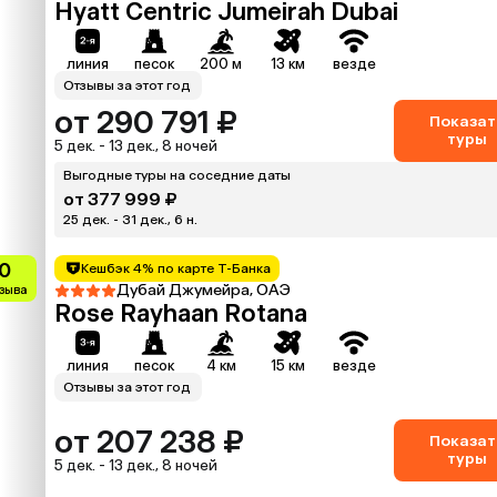
Hyatt Centric Jumeirah Dubai
линия
песок
200 м
13 км
везде
Отзывы за этот год
от 290 791 ₽
Показат
туры
5 дек. - 13 дек., 8 ночей
Выгодные туры на соседние даты
от 377 999 ₽
25 дек. - 31 дек., 6 н.
0
Кешбэк 4% по карте Т-Банка
Дубай Джумейра, ОАЭ
тзыва
Rose Rayhaan Rotana
линия
песок
4 км
15 км
везде
Отзывы за этот год
от 207 238 ₽
Показат
туры
5 дек. - 13 дек., 8 ночей