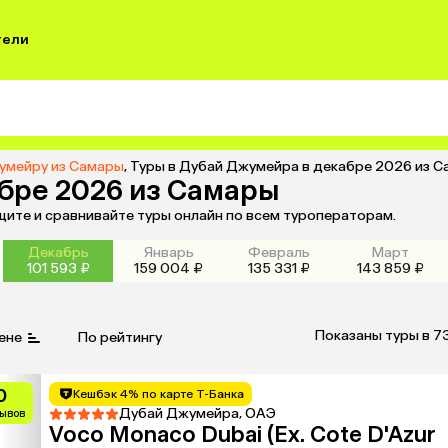
тели
умейру из Самары
,
Туры в Дубай Джумейра в декабре 2026 из 
бре 2026 из Самары
щите и сравнивайте туры онлайн по всем туроператорам.
Декабрь
Январь
Февраль
Март
101 593 ₽
159 004 ₽
135 331 ₽
143 859 ₽
Показаны туры в 7
ене
По рейтингу
0
Кешбэк 4% по карте Т-Банка
Дубай Джумейра, ОАЭ
зывов
Voco Monaco Dubai (Ex. Cote D'Azur