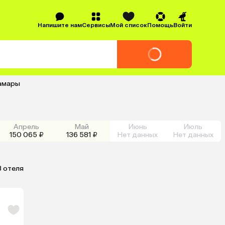
Напишите нам
Сервисы
Мой список
Помощь
Войти
Самары
Апрель
Май
Июнь
Июль
150 065 ₽
136 581 ₽
Нет данных
Нет данных
3 отеля