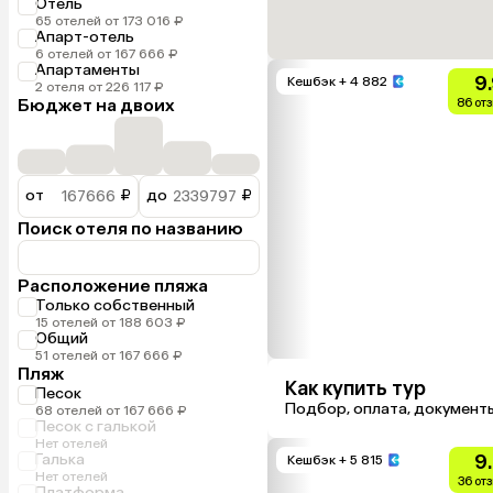
Отель
65 отелей от 173 016 ₽
Апарт-отель
6 отелей от 167 666 ₽
Апартаменты
9
Кешбэк
+ 4 882
2 отеля от 226 117 ₽
Бюджет на двоих
86 от
от
₽
до
₽
Поиск отеля по названию
Расположение пляжа
Только собственный
15 отелей от 188 603 ₽
Общий
51 отелей от 167 666 ₽
Пляж
Как купить тур
Песок
Подбор, оплата, документ
68 отелей от 167 666 ₽
Песок с галькой
Нет отелей
Галька
9
Кешбэк
+ 5 815
Нет отелей
36 от
Платформа