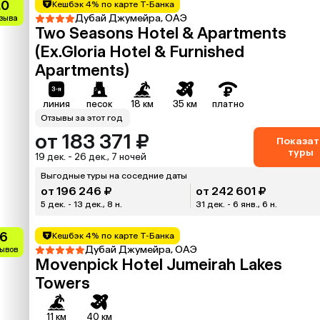
.0
Кешбэк 4% по карте Т-Банка
Дубай Джумейра, ОАЭ
тзыва
Two Seasons Hotel & Apartments
(Ex.Gloria Hotel & Furnished
Apartments)
линия
песок
18 км
35 км
платно
Отзывы за этот год
от 183 371 ₽
Показат
туры
19 дек. - 26 дек., 7 ночей
Выгодные туры на соседние даты
от 196 246 ₽
от 242 601 ₽
5 дек. - 13 дек., 8 н.
31 дек. - 6 янв., 6 н.
.6
Кешбэк 4% по карте Т-Банка
Дубай Джумейра, ОАЭ
зывов
Movenpick Hotel Jumeirah Lakes
Towers
11 км
40 км