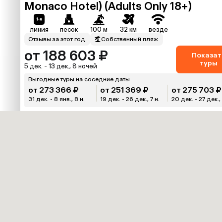
Monaco Hotel) (Adults Only 18+)
линия
песок
100 м
32 км
везде
Отзывы за этот год
Собственный пляж
от 188 603 ₽
Показат
туры
5 дек. - 13 дек., 8 ночей
Выгодные туры на соседние даты
от 273 366 ₽
от 251 369 ₽
от 275 703 ₽
31 дек. - 8 янв., 8 н.
19 дек. - 26 дек., 7 н.
20 дек. - 27 дек., 