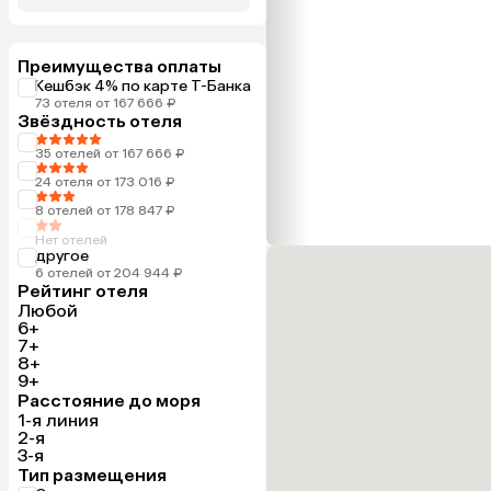
Преимущества оплаты
Кешбэк 4% по карте Т-Банка
73 отеля от 167 666 ₽
Звёздность отеля
35 отелей от 167 666 ₽
24 отеля от 173 016 ₽
8 отелей от 178 847 ₽
Нет отелей
другое
6 отелей от 204 944 ₽
Рейтинг отеля
Любой
6+
7+
8+
9+
Расстояние до моря
1-я линия
2-я
3-я
Тип размещения