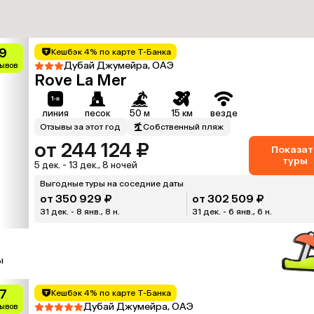
.9
Кешбэк 4% по карте Т-Банка
Дубай Джумейра, ОАЭ
зывов
Rove La Mer
линия
песок
50 м
15 км
везде
Отзывы за этот год
Собственный пляж
от 244 124 ₽
Показат
туры
5 дек. - 13 дек., 8 ночей
Выгодные туры на соседние даты
от 350 929 ₽
от 302 509 ₽
31 дек. - 8 янв., 8 н.
31 дек. - 6 янв., 6 н.
ы
.7
Кешбэк 4% по карте Т-Банка
Дубай Джумейра, ОАЭ
зывов