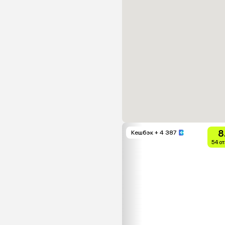
8
Кешбэк
+ 4 387
54 о