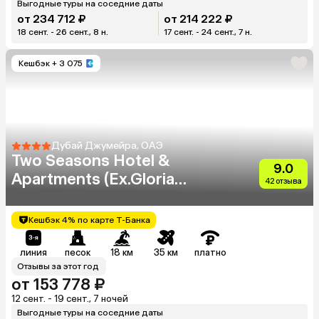
Выгодные туры на соседние даты
от 234 712 ₽
от 214 222 ₽
18 сент. - 26 сент., 8 н.
17 сент. - 24 сент., 7 н.
Кешбэк
+ 3 075
Дубай Джумейра, ОАЭ
Two Seasons Hotel &
9.0
Apartments (Ex.Gloria
42 отзыва
Hotel & Furnished
Apartments)
Кешбэк 4% по карте Т-Банка
линия
песок
18 км
35 км
платно
Отзывы за этот год
от 153 778 ₽
12 сент. - 19 сент., 7 ночей
Выгодные туры на соседние даты