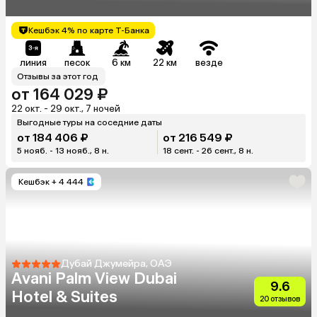
Кешбэк 4% по карте Т-Банка
линия
песок
6 км
22 км
везде
Отзывы за этот год
от 164 029 ₽
22 окт. - 29 окт., 7 ночей
Выгодные туры на соседние даты
от 184 406 ₽
от 216 549 ₽
5 нояб. - 13 нояб., 8 н.
18 сент. - 26 сент., 8 н.
Кешбэк
+ 4 444
Дубай Джумейра, ОАЭ
Avani Palm View Dubai
9.6
Hotel & Suites
20 отзывов