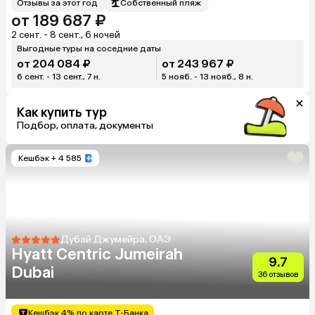
Отзывы за этот год
Собственный пляж
от 189 687 ₽
2 сент. - 8 сент., 6 ночей
Выгодные туры на соседние даты
от 204 084 ₽
от 243 967 ₽
6 сент. - 13 сент., 7 н.
5 нояб. - 13 нояб., 8 н.
Как купить тур
Подбор, оплата, документы
Кешбэк
+ 4 585
Дубай Джумейра, ОАЭ
Hyatt Centric Jumeirah
9.7
Dubai
36 отзывов
Кешбэк 4% по карте Т-Банка