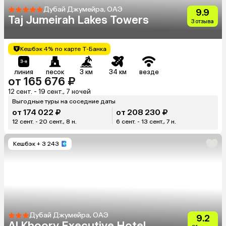
Дубай Джумейра, ОАЭ
9.9
Taj Jumeirah Lakes Towers
3 отзыва
Кешбэк 4% по карте Т-Банка
линия
песок
3 км
34 км
везде
от 165 676 ₽
12 сент. - 19 сент., 7 ночей
Выгодные туры на соседние даты
от 174 022 ₽
от 208 230 ₽
12 сент. - 20 сент., 8 н.
6 сент. - 13 сент., 7 н.
Кешбэк
+ 3 243
Дубай Джумейра, ОАЭ
9.2
Al Khoory Executive Hotel