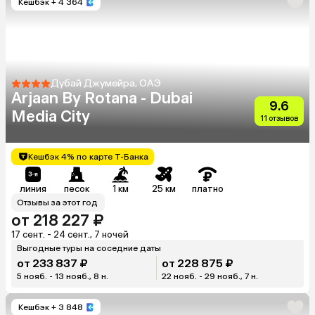
Кешбэк
+ 4 364
Дубай Джумейра, ОАЭ
Arjaan By Rotana - Dubai
9.6
Media City
11 отзывов
Кешбэк 4% по карте Т-Банка
линия
песок
1 км
25 км
платно
Отзывы за этот год
от 218 227 ₽
17 сент. - 24 сент., 7 ночей
Выгодные туры на соседние даты
от 233 837 ₽
от 228 875 ₽
5 нояб. - 13 нояб., 8 н.
22 нояб. - 29 нояб., 7 н.
Кешбэк
+ 3 848