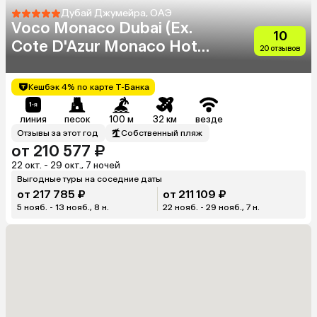
Дубай Джумейра, ОАЭ
Voco Monaco Dubai (Ex.
10
Cote D'Azur Monaco Hotel)
20 отзывов
(Adults Only 18+)
Кешбэк 4% по карте Т-Банка
линия
песок
100 м
32 км
везде
Отзывы за этот год
Собственный пляж
от 210 577 ₽
22 окт. - 29 окт., 7 ночей
Выгодные туры на соседние даты
от 217 785 ₽
от 211 109 ₽
5 нояб. - 13 нояб., 8 н.
22 нояб. - 29 нояб., 7 н.