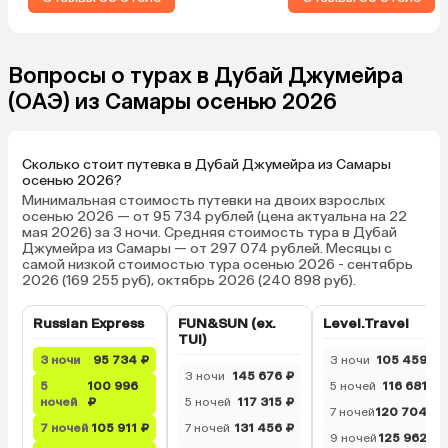
чай, кофе, сахар, сливки. Сейф,
понравилось, что снач
телевизор, холодильник. Завтраки
пропускали к блюдам г
вполне однообразны, как обычно
которые покупали бил
бывает, но неплохой ассортимент,
Ифтар, и потом только 
Вопросы о турах в Дубай Джумейра
вкусно готовят. Просторное
нас питание было вклю
(ОАЭ) из Самары осенью 2026
лобби, есть также бар. На крыше
оплачивалось. Если б
бассейн с очень теплой водой.
по меню, то меню очен
Рядом район с весьма
маленькое, и блюда так
Сколько стоит путевка в Дубай Джумейра из Самары
насыщенный инфраструктурой —
брали стейк говядины,
осенью 2026?
кафе, супермаркеты аптеки.
принесли фасоль жаре
Минимальная стоимость путевки на двоих взрослых
Собственно по этим параметрам
которая плавала в масл
осенью 2026 — от 95 734 рублей (цена актуальна на 22
мая 2026) за 3 ночи. Средняя стоимость тура в Дубай
и выбирал. Остался доволен.
с удовольствием верн
Джумейра из Самары — от 297 074 рублей. Месяцы с
раз, но уже без питания
самой низкой стоимостью тура осенью 2026 - сентябрь
2026 (169 255 руб), октябрь 2026 (240 898 руб).
Russian Express
FUN&SUN (ex.
Level.Travel
TUI)
3 ночи
95 734 ₽
3 ночи
105 459 ₽
3 ночи
145 676 ₽
5
100 996
5 ночей
116 681 ₽
ночей
₽
5 ночей
117 315 ₽
7 ночей
120 704 ₽
7 ночей
105 911 ₽
7 ночей
131 456 ₽
9 ночей
125 962 ₽