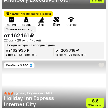
91 отзыв
Кешбэк 4% по карте Т-Банка
линия
песок
2 км
15 км
платно
Отзывы за этот год
от 162 161 ₽
22 окт. - 29 окт., 7 ночей
Выгодные туры на соседние даты
от 162 935 ₽
от 205 718 ₽
5 нояб. - 13 нояб., 8 н.
18 сент. - 26 сент., 8 н.
Кешбэк
+ 3 280
Дубай Джумейра, ОАЭ
Holiday Inn Express
8.6
Internet City
99 отзывов