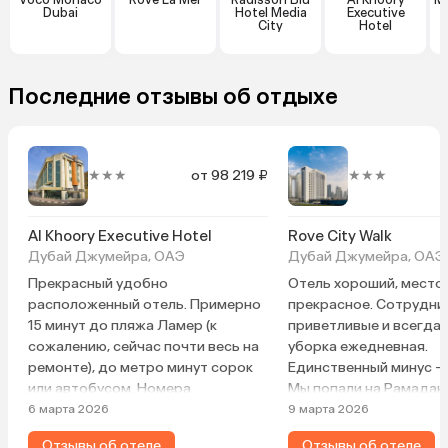
Dubai
Hotel Media
Executive
City
Hotel
Последние отзывы об отдыхе
★★★
от 98 219 ₽
★★★
Al Khoory Executive Hotel
Rove City Walk
Дубай Джумейра, ОАЭ
Дубай Джумейра, ОАЭ
Прекрасный удобно
Отель хороший, мест
расположенный отель. Примерно
прекрасное. Сотрудни
15 минут до пляжа Ламер (к
приветливые и всегда 
сожалению, сейчас почти весь на
уборка ежедневная.
ремонте), до метро минут сорок
Единственный минус — 
или автобусом. Номера
Мы попали на Рамадан,
комфортные, регулярно убирают.
было одинаковое кажд
6 марта 2026
9 марта 2026
Есть пополняемый чайный набор,
выбор блюд маленький
Отзывы об отеле
Отзывы об отеле