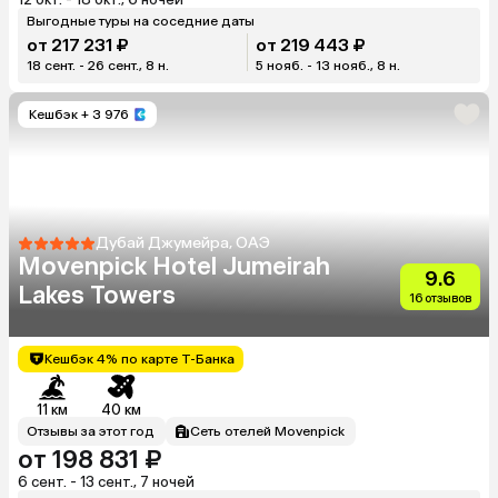
Выгодные туры на соседние даты
от 217 231 ₽
от 219 443 ₽
18 сент. - 26 сент., 8 н.
5 нояб. - 13 нояб., 8 н.
Кешбэк
+ 3 976
Дубай Джумейра, ОАЭ
Movenpick Hotel Jumeirah
9.6
Lakes Towers
16 отзывов
Кешбэк 4% по карте Т-Банка
11 км
40 км
Отзывы за этот год
Сеть отелей Movenpick
от 198 831 ₽
6 сент. - 13 сент., 7 ночей