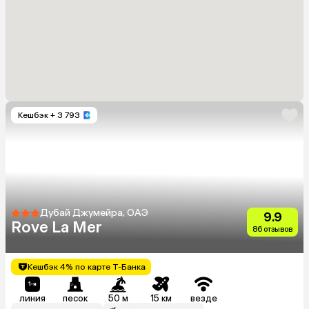
Кешбэк
+ 3 793
Дубай Джумейра, ОАЭ
9.9
Rove La Mer
86 отзывов
Кешбэк 4% по карте Т-Банка
линия
песок
50 м
15 км
везде