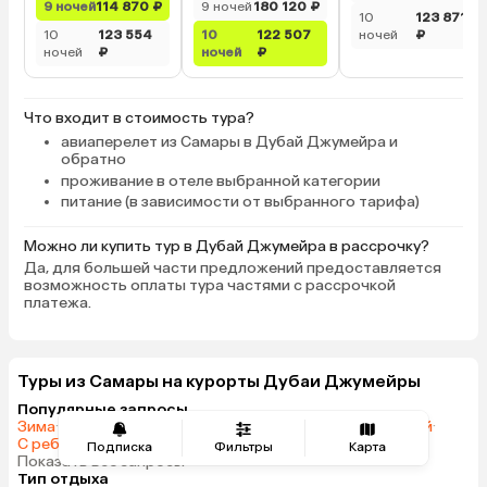
9 ночей
114 870 ₽
9 ночей
180 120 ₽
10
123 871
10
123 554
10
122 507
ночей
₽
ночей
₽
ночей
₽
Что входит в стоимость тура?
авиаперелет из Самары в Дубай Джумейра и
обратно
проживание в отеле выбранной категории
питание (в зависимости от выбранного тарифа)
Можно ли купить тур в Дубай Джумейра в рассрочку?
Да, для большей части предложений предоставляется
возможность оплаты тура частями с рассрочкой
платежа.
Туры из Самары на курорты Дубаи Джумейры
Популярные запросы
Зима
·
Весна
·
Лето
·
Осень
·
На одного
·
На двоих
·
На 7 ночей
·
С ребенком
·
Туры на Новый год
·
На осенние каникулы
·
Подписка
Фильтры
Карта
Показать все запросы
Тип отдыха