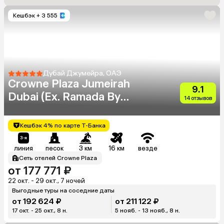
Кешбэк
+ 3 555
Дубай Джумейра, ОАЭ
Crowne Plaza Jumeirah
9.1
Dubai (Ex. Ramada By
14 отзывов
Wyndham Jumeirah Hotel)
Кешбэк 4% по карте Т-Банка
линия
песок
3 км
16 км
везде
Сеть отелей Crowne Plaza
от 177 771 ₽
22 окт. - 29 окт., 7 ночей
Выгодные туры на соседние даты
от 192 624 ₽
от 211 122 ₽
17 окт. - 25 окт., 8 н.
5 нояб. - 13 нояб., 8 н.