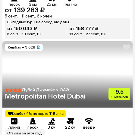
песок
3 км
25 км
платно
от 139 263 ₽
5 сент. - 11 сент., 6 ночей
Выгодные туры на соседние даты
от 150 043 ₽
от 158 777 ₽
5 сент. - 13 сент., 8 н.
19 сент. - 27 сент., 8 н.
Кешбэк
+ 3 628
Дубай Джумейра, ОАЭ
9.5
Metropolitan Hotel Dubai
10 отзывов
Кешбэк 4% по карте Т-Банка
линия
песок
3 км
22 км
везде
Отзывы за этот год