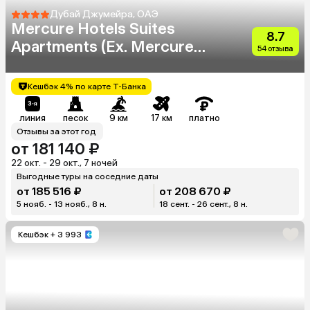
Дубай Джумейра, ОАЭ
Mercure Hotels Suites
8.7
Apartments (Ex. Mercure
54 отзыва
Dubai Barsha Heights)
Кешбэк 4% по карте Т-Банка
линия
песок
9 км
17 км
платно
Отзывы за этот год
от 181 140 ₽
22 окт. - 29 окт., 7 ночей
Выгодные туры на соседние даты
от 185 516 ₽
от 208 670 ₽
5 нояб. - 13 нояб., 8 н.
18 сент. - 26 сент., 8 н.
Кешбэк
+ 3 993