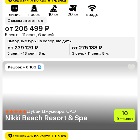
Кешбэк 4% по карте Т-Банка
линия
песок
10 км
20 км
везде
Отзывы за этот год
от 206 499 ₽
5 сент. - 11 сент., 6 ночей
Выгодные туры на соседние даты
от 239 129 ₽
от 275 138 ₽
5 сент. - 13 сент., 8 н.
3 сент. - 11 сент., 8 н.
Кешбэк
+ 6 103
Дубай Джумейра, ОАЭ
10
Nikki Beach Resort & Spa
9 отзывов
Кешбэк 4% по карте Т-Банка