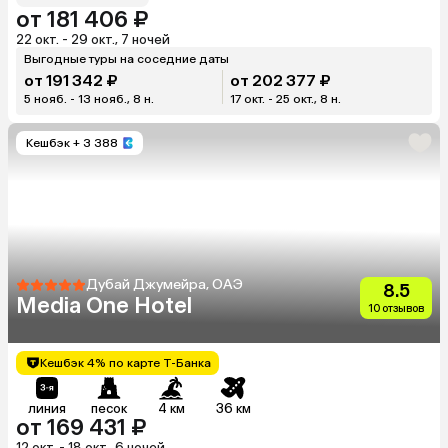
от 181 406 ₽
22 окт. - 29 окт., 7 ночей
Выгодные туры на соседние даты
от 191 342 ₽
от 202 377 ₽
5 нояб. - 13 нояб., 8 н.
17 окт. - 25 окт., 8 н.
Кешбэк
+ 3 388
Дубай Джумейра, ОАЭ
8.5
Media One Hotel
10 отзывов
Кешбэк 4% по карте Т-Банка
линия
песок
4 км
36 км
от 169 431 ₽
12 окт. - 18 окт., 6 ночей