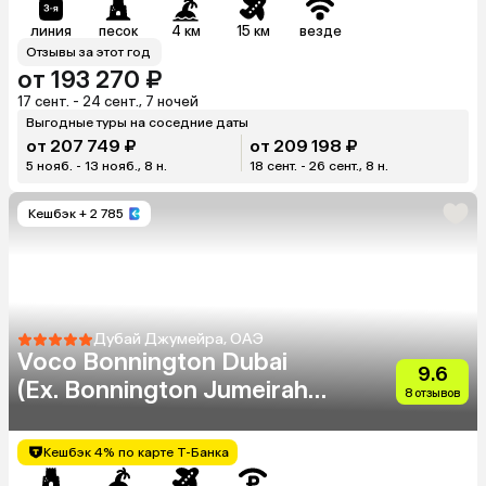
линия
песок
4 км
15 км
везде
Отзывы за этот год
от 193 270 ₽
17 сент. - 24 сент., 7 ночей
Выгодные туры на соседние даты
от 207 749 ₽
от 209 198 ₽
5 нояб. - 13 нояб., 8 н.
18 сент. - 26 сент., 8 н.
Кешбэк
+ 2 785
Дубай Джумейра, ОАЭ
Voco Bonnington Dubai
9.6
(Ex. Bonnington Jumeirah
8 отзывов
Lake Towers Dubai)
Кешбэк 4% по карте Т-Банка