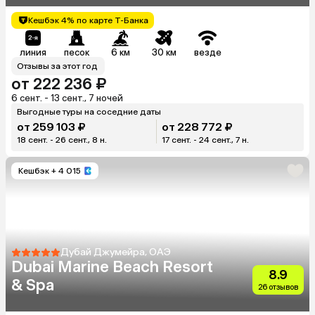
Кешбэк 4% по карте Т-Банка
линия
песок
6 км
30 км
везде
Отзывы за этот год
от 222 236 ₽
6 сент. - 13 сент., 7 ночей
Выгодные туры на соседние даты
от 259 103 ₽
от 228 772 ₽
18 сент. - 26 сент., 8 н.
17 сент. - 24 сент., 7 н.
Кешбэк
+ 4 015
Дубай Джумейра, ОАЭ
Dubai Marine Beach Resort
8.9
& Spa
26 отзывов