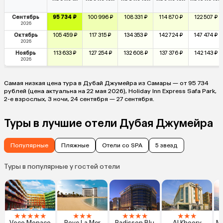
Сентябрь
95 734 ₽
100 996 ₽
108 331 ₽
114 870 ₽
122 507 ₽
2026
Октябрь
105 459 ₽
117 315 ₽
134 353 ₽
142 724 ₽
147 474 ₽
2026
Ноябрь
113 633 ₽
127 254 ₽
132 608 ₽
137 376 ₽
142 143 ₽
2026
Самая низкая цена тура в Дубай Джумейра из Самары — от 95 734
рублей (цена актуальна на 22 мая 2026), Holiday Inn Express Safa Park,
2-е взрослых, 3 ночи, 24 сентября — 27 сентября.
Туры в лучшие отели Дубая Джумейра
Популярные
Пляжные
Отели со SPA
5 звезд
Туры в популярные у гостей отели
★
★
★
★
★
★
★
★
★
★
★
★
★
★
★
Voco Monaco
Rove La Mer
Radisson Blu
Al Khoory
Me