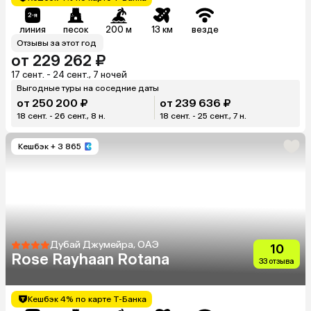
линия
песок
200 м
13 км
везде
Отзывы за этот год
от 229 262 ₽
17 сент. - 24 сент., 7 ночей
Выгодные туры на соседние даты
от 250 200 ₽
от 239 636 ₽
18 сент. - 26 сент., 8 н.
18 сент. - 25 сент., 7 н.
Кешбэк
+ 3 865
Дубай Джумейра, ОАЭ
10
Rose Rayhaan Rotana
33 отзыва
Кешбэк 4% по карте Т-Банка