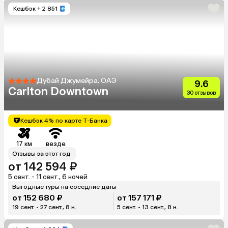
Кешбэк
+ 2 851
Дубай Джумейра, ОАЭ
9.6
Carlton Downtown
30 отзывов
Кешбэк 4% по карте Т-Банка
17 км
везде
Отзывы за этот год
от 142 594 ₽
5 сент. - 11 сент., 6 ночей
Выгодные туры на соседние даты
от 152 680 ₽
от 157 171 ₽
19 сент. - 27 сент., 8 н.
5 сент. - 13 сент., 8 н.