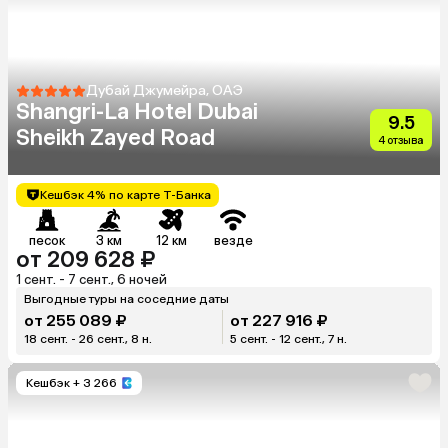
Дубай Джумейра, ОАЭ
Shangri-La Hotel Dubai
9.5
Sheikh Zayed Road
4 отзыва
Кешбэк 4% по карте Т-Банка
песок
3 км
12 км
везде
от 209 628 ₽
1 сент. - 7 сент., 6 ночей
Выгодные туры на соседние даты
от 255 089 ₽
от 227 916 ₽
18 сент. - 26 сент., 8 н.
5 сент. - 12 сент., 7 н.
Кешбэк
+ 3 266