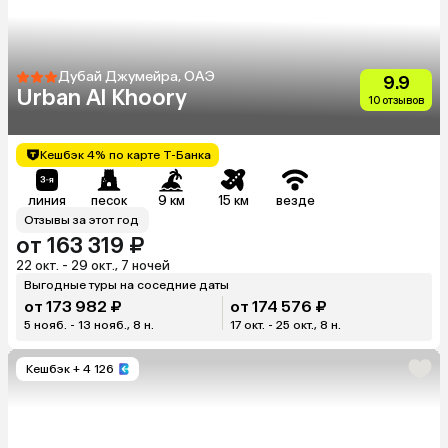
Дубай Джумейра, ОАЭ
9.9
Urban Al Khoory
10 отзывов
Кешбэк 4% по карте Т-Банка
линия
песок
9 км
15 км
везде
Отзывы за этот год
от 163 319 ₽
22 окт. - 29 окт., 7 ночей
Выгодные туры на соседние даты
от 173 982 ₽
от 174 576 ₽
5 нояб. - 13 нояб., 8 н.
17 окт. - 25 окт., 8 н.
Кешбэк
+ 4 126