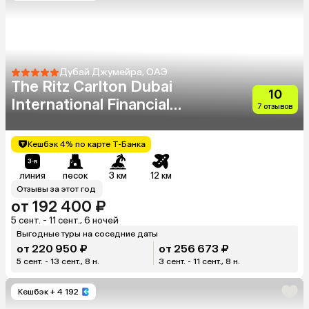
Дубай Джумейра, ОАЭ
The Ritz Carlton Dubai
10
International Financial
7 отзывов
Centre
Кешбэк 4% по карте Т-Банка
линия
песок
3 км
12 км
Отзывы за этот год
от 192 400 ₽
5 сент. - 11 сент., 6 ночей
Выгодные туры на соседние даты
от 220 950 ₽
от 256 673 ₽
5 сент. - 13 сент., 8 н.
3 сент. - 11 сент., 8 н.
Кешбэк
+ 4 192