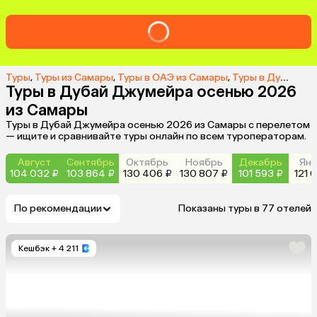
Туры
,
Туры из Самары
,
Туры в ОАЭ из Самары
,
Туры в Дубаи Джумейру из Самары
Туры в Дубай Джумейра осенью 2026
из Самары
Туры в Дубай Джумейра осенью 2026 из Самары с перелетом
— ищите и сравнивайте туры онлайн по всем туроператорам.
Август
Сентябрь
Октябрь
Ноябрь
Декабрь
Янв
104 032 ₽
103 864 ₽
130 406 ₽
130 807 ₽
101 593 ₽
121 
По рекомендации
Показаны туры в 77 отелей
Кешбэк
+ 4 211