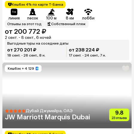
Кешбэк 4% по карте Т-Банка
линия
песок
100 м
8 км
лобби
Отзывы за этот год
Собственный пляж
от 200 772 ₽
2 сент. - 8 сент., 6 ночей
Выгодные туры на соседние даты
от 270 201 ₽
от 238 224 ₽
18 сент. - 26 сент., 8 н.
17 сент. - 24 сент., 7 н.
Кешбэк
+ 4 129
Дубай Джумейра, ОАЭ
9.8
JW Marriott Marquis Dubai
23 отзыва