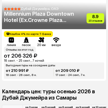
Дубай Джумейра, ОАЭ
Millennium Plaza Downtown
8.9
Hotel (Ex.Crowne Plaza
20 отзывов
Dubai Sheikh Zayed Road)
Кешбэк 4% по карте Т-Банка
линия
песок
20 км
везде
Отзывы за этот год
от 206 326 ₽
18 сент. - 25 сент., 7 ночей
Выгодные туры на соседние даты
от 210 991 ₽
от 209 010 ₽
18 сент. - 26 сент., 8 н.
17 сент. - 24 сент., 7 н.
Календарь цен: туры осенью 2026 в
Дубай Джумейра из Самары
на 3 ночи
на 5 ночей
на 8 ночей
на 9 ночей
на 10 ночей