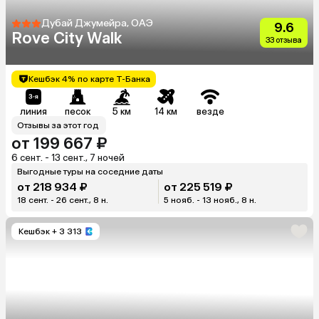
Дубай Джумейра, ОАЭ
9.6
Rove City Walk
33 отзыва
Кешбэк 4% по карте Т-Банка
линия
песок
5 км
14 км
везде
Отзывы за этот год
от 199 667 ₽
6 сент. - 13 сент., 7 ночей
Выгодные туры на соседние даты
от 218 934 ₽
от 225 519 ₽
18 сент. - 26 сент., 8 н.
5 нояб. - 13 нояб., 8 н.
Кешбэк
+ 3 313