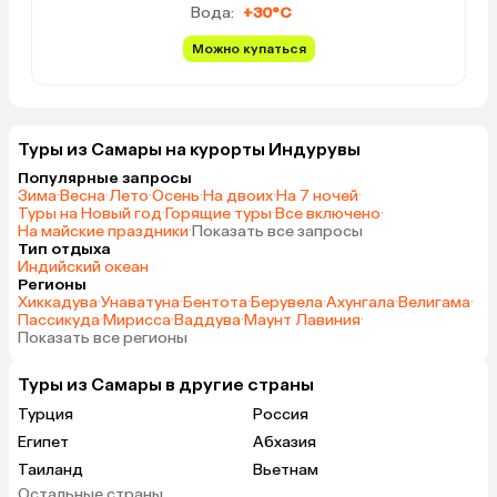
Вода:
+30°C
Можно купаться
Туры из Самары на курорты Индурувы
Популярные запросы
Зима
·
Весна
·
Лето
·
Осень
·
На двоих
·
На 7 ночей
·
Туры на Новый год
·
Горящие туры
·
Все включено
·
На майские праздники
·
Показать все запросы
Тип отдыха
Индийский океан
Регионы
Хиккадува
·
Унаватуна
·
Бентота
·
Берувела
·
Ахунгала
·
Велигама
·
Пассикуда
·
Мирисса
·
Ваддува
·
Маунт Лавиния
·
Показать все регионы
Туры из Самары в другие страны
Турция
Россия
Египет
Абхазия
Таиланд
Вьетнам
Остальные страны