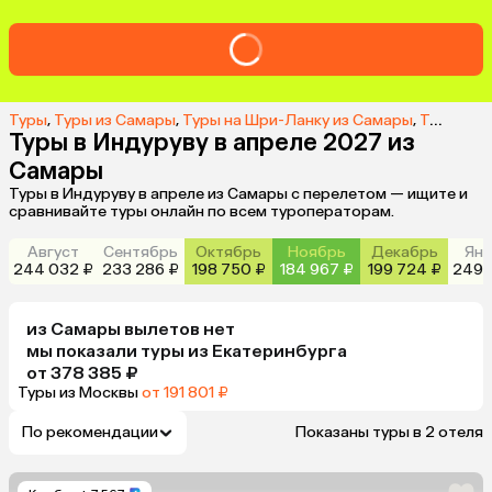
Туры
,
Туры из Самары
,
Туры на Шри-Ланку из Самары
,
Туры в Индуруву из Самары
Туры в Индуруву в апреле 2027 из
Самары
Туры в Индуруву в апреле из Самары с перелетом — ищите и
сравнивайте туры онлайн по всем туроператорам.
Август
Сентябрь
Октябрь
Ноябрь
Декабрь
Янв
244 032 ₽
233 286 ₽
198 750 ₽
184 967 ₽
199 724 ₽
249 
из
Самары
вылетов нет
мы показали туры
из
Екатеринбурга
от 378 385 ₽
Туры из Москвы
от 191 801 ₽
По рекомендации
Показаны туры в 2 отеля