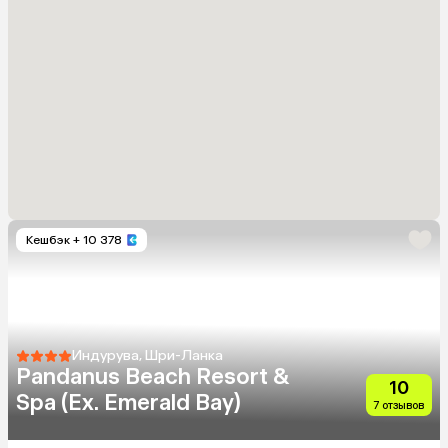
Кешбэк
+ 10 378
Индурува, Шри-Ланка
Pandanus Beach Resort &
10
Spa (Ex. Emerald Bay)
7 отзывов