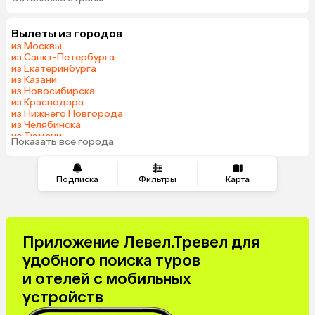
ОАЭ
Мальдивы
Грузия
Беларусь
Вылеты из городов
Армения
Шри-Ланка
из Москвы
Казахстан
Азербайджан
из Санкт-Петербурга
из Екатеринбурга
Узбекистан
Сербия
из Казани
Катар
Киргизия
из Новосибирска
из Краснодара
Гонконг
Саудовская Аравия
из Нижнего Новгорода
Таджикистан
Венгрия
из Челябинска
из Тюмени
Показать все города
из Минеральных Вод
Подписка
Фильтры
Карта
Приложение Левел.Тревел для
удобного поиска туров
и отелей с мобильных
устройств