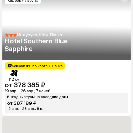
Кешбэк
+ 7 567
Индурува, Шри-Ланка
Hotel Southern Blue
Sapphire
Кешбэк 4% по карте Т-Банка
112 км
от 378 385 ₽
19 апр. - 26 апр., 7 ночей
Выгодные туры на соседние даты
от 387 189 ₽
15 апр. - 23 апр., 8 н.