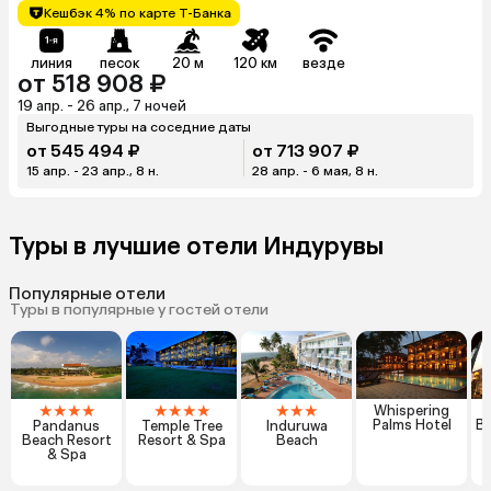
Кешбэк 4% по карте Т-Банка
линия
песок
20 м
120 км
везде
от 518 908 ₽
19 апр. - 26 апр., 7 ночей
Выгодные туры на соседние даты
от 545 494 ₽
от 713 907 ₽
15 апр. - 23 апр., 8 н.
28 апр. - 6 мая, 8 н.
Туры в лучшие отели Индурувы
Популярные отели
Туры в популярные у гостей отели
★
★
★
★
★
★
★
★
★
★
★
Whispering
T
Palms Hotel
Bo
Pandanus
Temple Tree
Induruwa
Beach Resort
Resort & Spa
Beach
& Spa