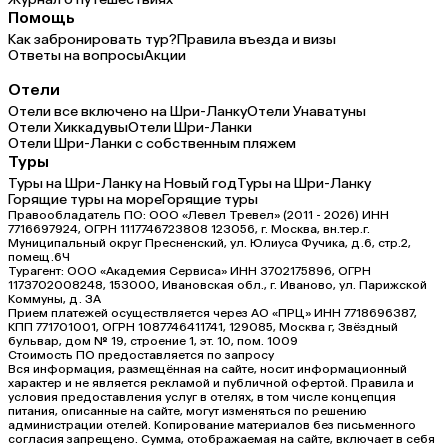
Помощь
Как забронировать тур?
Правила въезда и визы
Ответы на вопросы
Акции
Отели
Отели все включено на Шри-Ланку
Отели Унаватуны
Отели Хиккадувы
Отели Шри-Ланки
Отели Шри-Ланки с собственным пляжем
Туры
Туры на Шри-Ланку на Новый год
Туры на Шри-Ланку
Горящие туры на море
Горящие туры
Правообладатель ПО: ООО «Левел Тревел» (2011 - 2026) ИНН
7716697924, ОГРН 1117746723808 123056, г. Москва, вн.тер.г.
Муниципальный округ Пресненский, ул. Юлиуса Фучика, д.6, стр.2,
помещ.6Ч
Турагент: ООО «Академия Сервиса» ИНН 3702175896, ОГРН
1173702008248, 153000, Ивановская обл., г. Иваново, ул. Парижской
Коммуны, д. ЗА
Прием платежей осуществляется через АО «ПРЦ» ИНН 7718696387,
КПП 771701001, ОГРН 1087746411741, 129085, Москва г, Звёздный
бульвар, дом № 19, строение 1, эт. 10, пом. 1009
Стоимость ПО предоставляется по запросу
Вся информация, размещённая на сайте, носит информационный
характер и не является рекламой и публичной офертой. Правила и
условия предоставления услуг в отелях, в том числе концепция
питания, описанные на сайте, могут изменяться по решению
администрации отелей. Копирование материалов без письменного
согласия запрещено. Сумма, отображаемая на сайте, включает в себя