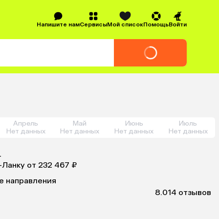
Напишите нам
Сервисы
Мой список
Помощь
Войти
Апрель
Май
Июнь
Июль
Нет данных
Нет данных
Нет данных
Нет данных
т
-Ланку
от 232 467 ₽
е направления
8.0
14 отзывов