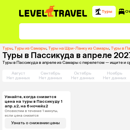
Туры
О
Туры
,
Туры из Самары
,
Туры на Шри-Ланку из Самары
,
Туры в П
Туры в Пассикуда в апреле 20
Туры в Пассикуда в апреле из Самары с перелетом — ищите и 
Август
Сентябрь
Октябрь
Ноябрь
Нет данных
Нет данных
Нет данных
Нет данных
Узнайте, когда снизится
цена на туры в Пассикуду 1
апр.±2, на 6 ночей±2
Оповестим в течение 1 минуты,
если цена снизится
Узнать о снижении цены