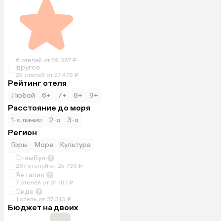
6 отелей от 29 387 ₽
другое
25 отелей от 27 479 ₽
Рейтинг отеля
Любой
6+
7+
8+
9+
Расстояние до моря
1-я линия
2-я
3-я
Регион
Горы
Море
Культура
Стамбул
287 отелей от 25 799 ₽
Анталия
7 отелей от 31 167 ₽
Сиде
1 отель от 37 310 ₽
Бюджет на двоих