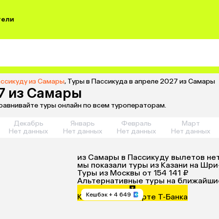
тели
ассикуду из Самары
,
Туры в Пассикуда в апреле 2027 из Самары
27 из Самары
сравнивайте туры онлайн по всем туроператорам.
Декабрь
Январь
Февраль
Март
Нет данных
Нет данных
Нет данных
Нет данных
из
Самары
в Пассикуду
вылетов не
мы показали туры
из
Казани
на Шри
Туры из Москвы
от 154 141 ₽
Альтернативные туры на ближайши
Кешбэк
+ 4 649
Кешбэк 4% по карте Т-Банка