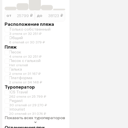
от
₽
до
₽
Расположение пляжа
Только собственный
3 отеля от 32 251 ₽
Общий
6 отелей от 30 379 ₽
Пляж
Песок
4 отеля от 32 251 ₽
Песок с галькой
Нет отелей
Галька
2 отеля от 31 167 ₽
Платформа
2 отеля от 34 148 ₽
Туроператор
ICS Travel
262 отеля от 25 799 ₽
Pegast
30 отелей от 29 270 ₽
Intourist
20 отелей от 31 074 ₽
Показать всех туроператоров
Ограничения при