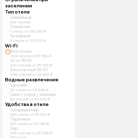
заселении
Тип отеля
Семейный
Нет отелей
Романтик
1 отель от 38 088 ₽
Активный
3 отеля от 29 270 ₽
Wi-Fi
Все отели
304 отеля от 25 799 ₽
Есть Wi-Fi
270 отелей от 25 799 ₽
Бесплатный Wi-Fi
246 отелей от 25 952 ₽
Водные развлечения
Бассейн
34 отеля от 29 845 ₽
Баня / сауна / хаммам
85 отелей от 26 410 ₽
Удобства в отеле
Кондиционер
284 отеля от 25 799 ₽
Парковка
162 отеля от 25 799 ₽
Бар
246 отелей от 25 799 ₽
Массаж