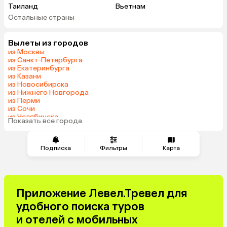
Таиланд
Вьетнам
Остальные страны
ОАЭ
Мальдивы
Шри-Ланка
Гонконг
Вылеты из городов
Саудовская Аравия
из Москвы
из Санкт-Петербурга
из Екатеринбурга
из Казани
из Новосибирска
из Нижнего Новгорода
из Перми
из Сочи
из Челябинска
Показать все города
из Омска
Подписка
Фильтры
Карта
Приложение Левел.Тревел для
удобного поиска туров
и отелей с мобильных