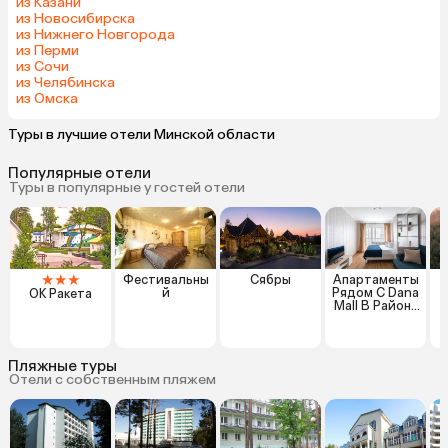
из Казани
из Новосибирска
из Нижнего Новгорода
из Перми
из Сочи
из Челябинска
из Омска
Туры в лучшие отели Минской области
Популярные отели
Туры в популярные у гостей отели
★
★
★
Фестивальны
Сябры
Апартаменты
й
Рядом С Dana
ОК Ракета
Mall В Районе
Новая
Боровая
Минск
Пляжные туры
Отели с собственным пляжем