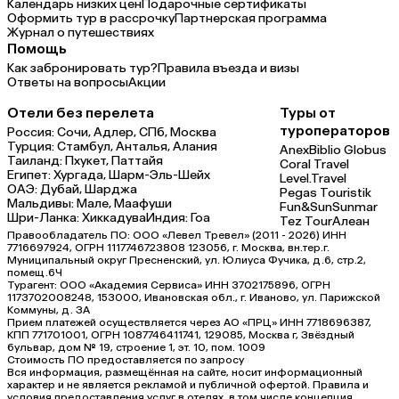
Календарь низких цен
Подарочные сертификаты
Оформить тур в рассрочку
Партнерская программа
Журнал о путешествиях
Помощь
Как забронировать тур?
Правила въезда и визы
Ответы на вопросы
Акции
Отели без перелета
Туры от
туроператоров
Россия:
Сочи,
Адлер,
СПб,
Москва
Турция:
Стамбул,
Анталья,
Алания
Anex
Biblio Globus
Таиланд:
Пхукет,
Паттайя
Coral Travel
Египет:
Хургада,
Шарм-Эль-Шейх
Level.Travel
ОАЭ:
Дубай,
Шарджа
Pegas Touristik
Мальдивы:
Мале,
Маафуши
Fun&Sun
Sunmar
Шри-Ланка:
Хиккадува
Индия:
Гоа
Tez Tour
Алеан
Правообладатель ПО: ООО «Левел Тревел» (2011 - 2026) ИНН
7716697924, ОГРН 1117746723808 123056, г. Москва, вн.тер.г.
Муниципальный округ Пресненский, ул. Юлиуса Фучика, д.6, стр.2,
помещ.6Ч
Турагент: ООО «Академия Сервиса» ИНН 3702175896, ОГРН
1173702008248, 153000, Ивановская обл., г. Иваново, ул. Парижской
Коммуны, д. ЗА
Прием платежей осуществляется через АО «ПРЦ» ИНН 7718696387,
КПП 771701001, ОГРН 1087746411741, 129085, Москва г, Звёздный
бульвар, дом № 19, строение 1, эт. 10, пом. 1009
Стоимость ПО предоставляется по запросу
Вся информация, размещённая на сайте, носит информационный
характер и не является рекламой и публичной офертой. Правила и
условия предоставления услуг в отелях, в том числе концепция