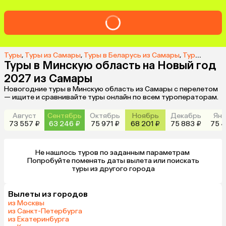
Туры
,
Туры из Самары
,
Туры в Беларусь из Самары
,
Туры в Минскую область из Самары
Туры в Минскую область на Новый год
2027 из Самары
Новогодние туры в Минскую область из Самары с перелетом
— ищите и сравнивайте туры онлайн по всем туроператорам.
Август
Сентябрь
Октябрь
Ноябрь
Декабрь
Янв
73 557 ₽
63 246 ₽
75 971 ₽
68 201 ₽
75 883 ₽
75 4
Не нашлось туров по заданным параметрам 

 Попробуйте поменять даты вылета или поискать 
туры из другого города
Вылеты из городов
из Москвы
из Санкт-Петербурга
из Екатеринбурга