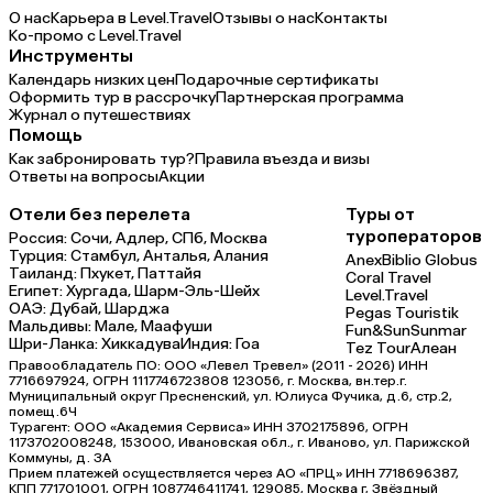
О нас
Карьера в Level.Travel
Отзывы о нас
Контакты
Ко-промо с Level.Travel
Инструменты
Календарь низких цен
Подарочные сертификаты
Оформить тур в рассрочку
Партнерская программа
Журнал о путешествиях
Помощь
Как забронировать тур?
Правила въезда и визы
Ответы на вопросы
Акции
Отели без перелета
Туры от
туроператоров
Россия:
Сочи,
Адлер,
СПб,
Москва
Турция:
Стамбул,
Анталья,
Алания
Anex
Biblio Globus
Таиланд:
Пхукет,
Паттайя
Coral Travel
Египет:
Хургада,
Шарм-Эль-Шейх
Level.Travel
ОАЭ:
Дубай,
Шарджа
Pegas Touristik
Мальдивы:
Мале,
Маафуши
Fun&Sun
Sunmar
Шри-Ланка:
Хиккадува
Индия:
Гоа
Tez Tour
Алеан
Правообладатель ПО: ООО «Левел Тревел» (2011 - 2026) ИНН
7716697924, ОГРН 1117746723808 123056, г. Москва, вн.тер.г.
Муниципальный округ Пресненский, ул. Юлиуса Фучика, д.6, стр.2,
помещ.6Ч
Турагент: ООО «Академия Сервиса» ИНН 3702175896, ОГРН
1173702008248, 153000, Ивановская обл., г. Иваново, ул. Парижской
Коммуны, д. ЗА
Прием платежей осуществляется через АО «ПРЦ» ИНН 7718696387,
КПП 771701001, ОГРН 1087746411741, 129085, Москва г, Звёздный