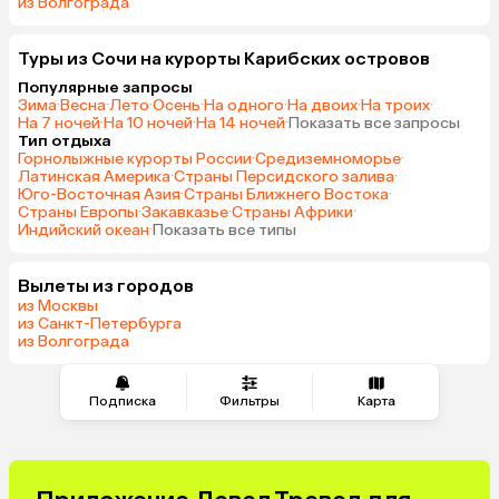
из Волгограда
Туры из Сочи на курорты Карибских островов
Популярные запросы
Зима
·
Весна
·
Лето
·
Осень
·
На одного
·
На двоих
·
На троих
·
На 7 ночей
·
На 10 ночей
·
На 14 ночей
·
Показать все запросы
Тип отдыха
Горнолыжные курорты России
·
Средиземноморье
·
Латинская Америка
·
Страны Персидского залива
·
Юго-Восточная Азия
·
Страны Ближнего Востока
·
Страны Европы
·
Закавказье
·
Страны Африки
·
Индийский океан
·
Показать все типы
Вылеты из городов
из Москвы
из Санкт-Петербурга
из Волгограда
Подписка
Фильтры
Карта