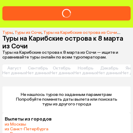
Туры
,
Туры из Сочи
,
Туры на Карибские острова из Сочи
,
Туры н
Туры на Карибские острова к 8 марта
из Сочи
Туры на Карибские острова к 8 марта из Сочи — ищите и
сравнивайте туры онлайн по всем туроператорам.
Август
Сентябрь
Октябрь
Ноябрь
Декабрь
Янв
Нет данных
Нет данных
Нет данных
Нет данных
Нет данных
Нет д
Не нашлось туров по заданным параметрам 

 Попробуйте поменять даты вылета или поискать 
туры из другого города
Вылеты из городов
из Москвы
из Санкт-Петербурга