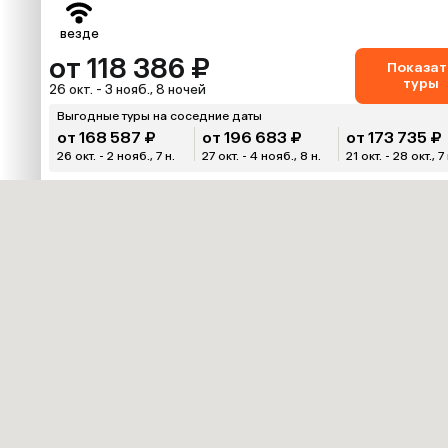
везде
от 118 386 ₽
Показат
туры
26 окт. - 3 нояб., 8 ночей
Выгодные туры на соседние даты
от 168 587 ₽
от 196 683 ₽
от 173 735 ₽
26 окт. - 2 нояб., 7 н.
27 окт. - 4 нояб., 8 н.
21 окт. - 28 окт., 7 