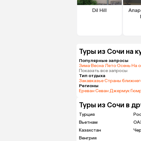
Dil Hill
Апар
Туры из Сочи на 
Популярные запросы
Зима
·
Весна
·
Лето
·
Осень
·
На 
Показать все запросы
Тип отдыха
Закавказье
·
Страны ближнег
Регионы
Ереван
·
Севан
·
Джермук
·
Гюм
Туры из Сочи в д
Турция
Ро
Вьетнам
ОА
Казахстан
Че
Венгрия