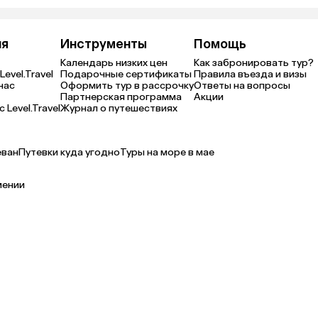
ия
Инструменты
Помощь
Календарь низких цен
Как забронировать тур?
Level.Travel
Подарочные сертификаты
Правила въезда и визы
нас
Оформить тур в рассрочку
Ответы на вопросы
Партнерская программа
Акции
 Level.Travel
Журнал о путешествиях
еван
Путевки куда угодно
Туры на море в мае
мении