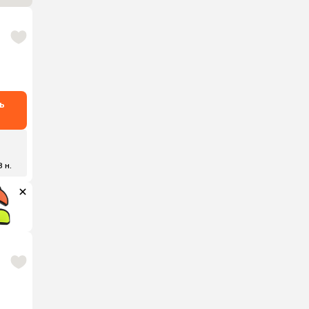
ь
8 н.