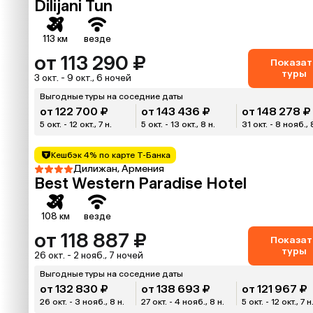
Dilijani Tun
113 км
везде
от 113 290 ₽
Показат
туры
3 окт. - 9 окт., 6 ночей
Выгодные туры на соседние даты
от 122 700 ₽
от 143 436 ₽
от 148 278 ₽
5 окт. - 12 окт., 7 н.
5 окт. - 13 окт., 8 н.
31 окт. - 8 нояб., 
Кешбэк 4% по карте Т-Банка
Дилижан, Армения
Best Western Paradise Hotel
108 км
везде
от 118 887 ₽
Показат
туры
26 окт. - 2 нояб., 7 ночей
Выгодные туры на соседние даты
от 132 830 ₽
от 138 693 ₽
от 121 967 ₽
26 окт. - 3 нояб., 8 н.
27 окт. - 4 нояб., 8 н.
5 окт. - 12 окт., 7 н