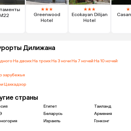
★
★
★
★
★
★
★
таменты
Greenwood
Ecokayan Dilijan
Casan
M22
Hotel
Hotel
курорты Дилижана
одного
·
На двоих
·
На троих
·
На 3 ночи
·
На 7 ночей
·
На 10 ночей
·
о зарубежья
ри
·
Цахкадзор
ругие страны
ссия
Египет
Таиланд
Э
Беларусь
Армения
рногория
Израиль
Гонконг