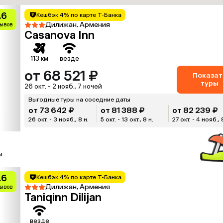
.6
Кешбэк 4% по карте Т-Банка
Дилижан, Армения
зывов
Casanova Inn
113 км
везде
от 68 521 ₽
Показат
туры
26 окт. - 2 нояб., 7 ночей
Выгодные туры на соседние даты
от 73 642 ₽
от 81 388 ₽
от 82 239 ₽
26 окт. - 3 нояб., 8 н.
5 окт. - 13 окт., 8 н.
27 окт. - 4 нояб., 
ы
.6
Кешбэк 4% по карте Т-Банка
Дилижан, Армения
зывов
Taniqinn Dilijan
везде