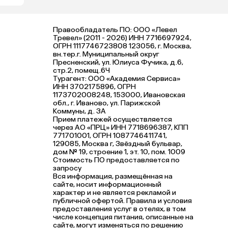
Правообладатель ПО: ООО «Левел
Тревел» (2011 - 2026) ИНН 7716697924,
ОГРН 1117746723808 123056, г. Москва,
вн.тер.г. Муниципальный округ
Пресненский, ул. Юлиуса Фучика, д.6,
стр.2, помещ.6Ч
Турагент: ООО «Академия Сервиса»
ИНН 3702175896, ОГРН
1173702008248, 153000, Ивановская
обл., г. Иваново, ул. Парижской
Коммуны, д. ЗА
Прием платежей осуществляется
через АО «ПРЦ» ИНН 7718696387, КПП
771701001, ОГРН 1087746411741,
129085, Москва г, Звёздный бульвар,
дом № 19, строение 1, эт. 10, пом. 1009
Стоимость ПО предоставляется по
запросу
Вся информация, размещённая на
сайте, носит информационный
характер и не является рекламой и
публичной офертой. Правила и условия
предоставления услуг в отелях, в том
числе концепция питания, описанные на
сайте, могут изменяться по решению