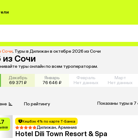
тели
з Сочи
,
Туры в Дилижан в октябре 2026 из Сочи
 из Сочи
внивайте туры онлайн по всем туроператорам.
Декабрь
Январь
Февраль
Март
69 371 ₽
76 646 ₽
Нет данных
Нет данных
Показаны туры в 7
ене
По рейтингу
.7
Кешбэк 4% по карте Т-Банка
Дилижан, Армения
зывов
Hotel Dili Town Resort & Spa