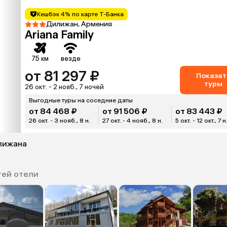
Кешбэк 4% по карте Т-Банка
Дилижан, Армения
Ariana Family
75 км
везде
от 81 297 ₽
Показат
туры
26 окт. - 2 нояб., 7 ночей
Выгодные туры на соседние даты
от 84 468 ₽
от 91 506 ₽
от 83 443 ₽
26 окт. - 3 нояб., 8 н.
27 окт. - 4 нояб., 8 н.
5 окт. - 12 окт., 7 н
лижана
тей отели