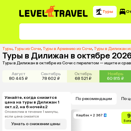
Туры
О
Туры
,
Туры из Сочи
,
Туры в Армению из Сочи
,
Туры в Дилижан и
Туры в Дилижан в октябре 2026
Туры в Дилижан в октябре из Сочи с перелетом — ищите и сра
Август
Сентябрь
Октябрь
Ноябрь
80 445 ₽
78 602 ₽
68 521 ₽
60 815 ₽
Узнайте, когда снизится
По рекомендации
По ц
цена на туры в Дилижан 1
окт.±2, на 6 ночей±2
Оповестим в течение 1 минуты,
9
Кешбэк
+ 2 367
если цена снизится
5 от
Узнать о снижении цены