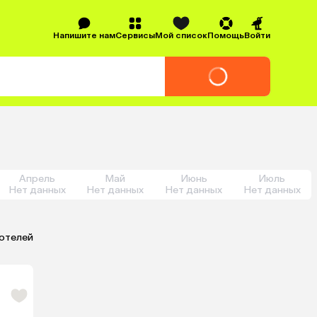
Напишите нам
Сервисы
Мой список
Помощь
Войти
Апрель
Май
Июнь
Июль
Нет данных
Нет данных
Нет данных
Нет данных
 отелей