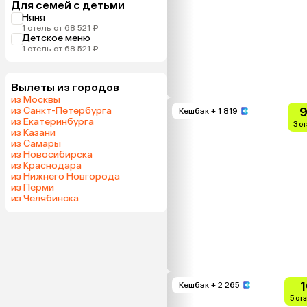
Для семей с детьми
Няня
1 отель от 68 521 ₽
Детское меню
1 отель от 68 521 ₽
Вылеты из городов
из Москвы
из Санкт-Петербурга
9
Кешбэк
+ 1 819
из Екатеринбурга
3 о
из Казани
из Самары
из Новосибирска
из Краснодара
из Нижнего Новгорода
из Перми
из Челябинска
1
Кешбэк
+ 2 265
5 от