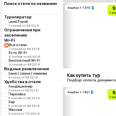
Поиск отеля по названию
9
Кешбэк
+ 1 370
7 от
Туроператор
Level.Travel
7 отелей от 68 521 ₽
Ограничения при
заселении
Wi-Fi
Все отели
7 отелей от 68 521 ₽
Есть Wi-Fi
6 отелей от 68 521 ₽
Бесплатный Wi-Fi
6 отелей от 68 521 ₽
Водные развлечения
Баня / сауна / хаммам
Как купить тур
4 отеля от 68 521 ₽
Подбор, оплата, документ
Удобства в отеле
Кондиционер
3 отеля от 68 521 ₽
9
Кешбэк
+ 1 821
Парковка
7 от
6 отелей от 68 521 ₽
Бар
6 отелей от 68 521 ₽
Массаж
3 отеля от 113 290 ₽