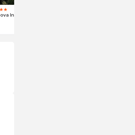
★
★
ova Inn