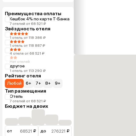
Преимущества оплаты
Кешбэк 4% по карте Т-Банка
7 отелей от 68 521 ₽
Звёздность отеля
1 отель от 118 386 ₽
1 отель от 118 887 ₽
4 отеля от 68 521 ₽
Нет отелей
другое
1 отель от 113 290 ₽
Рейтинг отеля
Любой
6+
7+
8+
9+
Тип размещения
Отель
7 отелей от 68 521 ₽
Бюджет на двоих
от
₽
до
₽