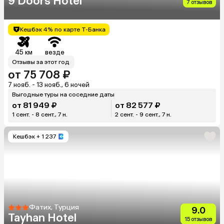
9 Doors Hotel
7 отзывов
Кешбэк 4% по карте Т-Банка
45 км
везде
Отзывы за этот год
от 75 708 ₽
7 нояб. - 13 нояб., 6 ночей
Выгодные туры на соседние даты
от 81 949 ₽
от 82 577 ₽
1 сент. - 8 сент., 7 н.
2 сент. - 9 сент., 7 н.
Кешбэк
+ 1 237
Фатих, Турция
9.0
Tayhan Hotel
15 отзывов