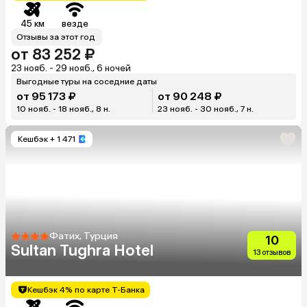
45 км
везде
Отзывы за этот год
от 83 252 ₽
23 нояб. - 29 нояб., 6 ночей
Выгодные туры на соседние даты
от 95 173 ₽
от 90 248 ₽
10 нояб. - 18 нояб., 8 н.
23 нояб. - 30 нояб., 7 н.
Кешбэк
+ 1 471
Фатих, Турция
10
Sultan Tughra Hotel
13 отзывов
Кешбэк 4% по карте Т-Банка