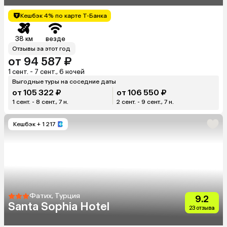
Кешбэк 4% по карте Т-Банка
38 км
везде
Отзывы за этот год
от 94 587 ₽
1 сент. - 7 сент., 6 ночей
Выгодные туры на соседние даты
от 105 322 ₽
от 106 550 ₽
1 сент. - 8 сент., 7 н.
2 сент. - 9 сент., 7 н.
Кешбэк
+ 1 217
Фатих, Турция
9.2
Santa Sophia Hotel
23 отзыва