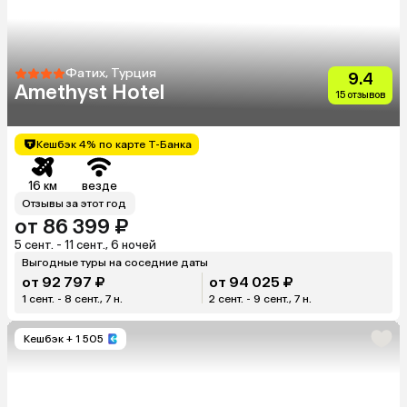
Фатих, Турция
9.4
Amethyst Hotel
15 отзывов
Кешбэк 4% по карте Т-Банка
16 км
везде
Отзывы за этот год
от 86 399 ₽
5 сент. - 11 сент., 6 ночей
Выгодные туры на соседние даты
от 92 797 ₽
от 94 025 ₽
1 сент. - 8 сент., 7 н.
2 сент. - 9 сент., 7 н.
Кешбэк
+ 1 505