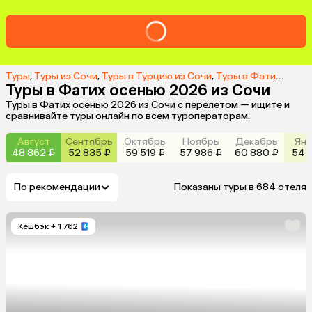
Туры
,
Туры из Сочи
,
Туры в Турцию из Сочи
,
Туры в Фатих из Сочи
Туры в Фатих осенью 2026 из Сочи
Туры в Фатих осенью 2026 из Сочи с перелетом — ищите и
сравнивайте туры онлайн по всем туроператорам.
Август
Сентябрь
Октябрь
Ноябрь
Декабрь
Янв
48 862 ₽
52 835 ₽
59 519 ₽
57 986 ₽
60 880 ₽
54 2
По рекомендации
Показаны туры в 684 отеля
Кешбэк
+ 1 762