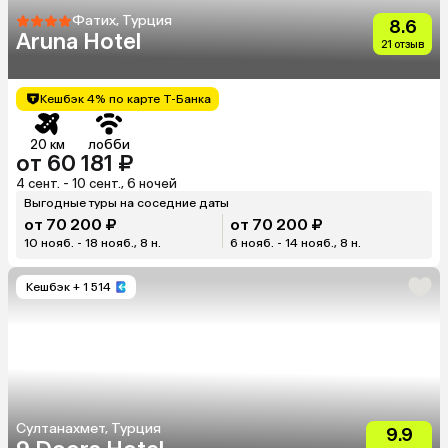
Фатих, Турция
8.6
Aruna Hotel
21 отзыв
Кешбэк 4% по карте Т-Банка
20 км
лобби
от 60 181 ₽
4 сент. - 10 сент., 6 ночей
Выгодные туры на соседние даты
от 70 200 ₽
от 70 200 ₽
10 нояб. - 18 нояб., 8 н.
6 нояб. - 14 нояб., 8 н.
Кешбэк
+ 1 514
Султанахмет, Турция
9.9