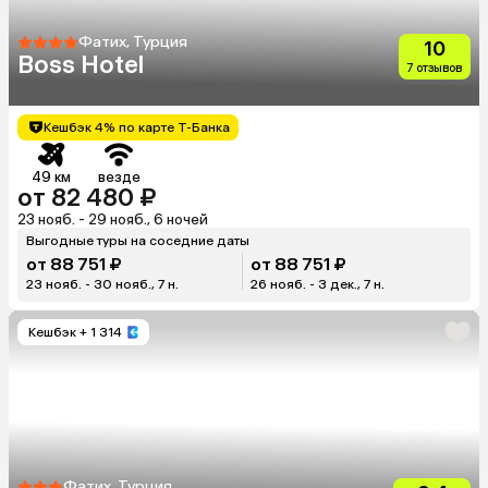
Фатих, Турция
10
Boss Hotel
7 отзывов
Кешбэк 4% по карте Т-Банка
49 км
везде
от 82 480 ₽
23 нояб. - 29 нояб., 6 ночей
Выгодные туры на соседние даты
от 88 751 ₽
от 88 751 ₽
23 нояб. - 30 нояб., 7 н.
26 нояб. - 3 дек., 7 н.
Кешбэк
+ 1 314
Фатих, Турция