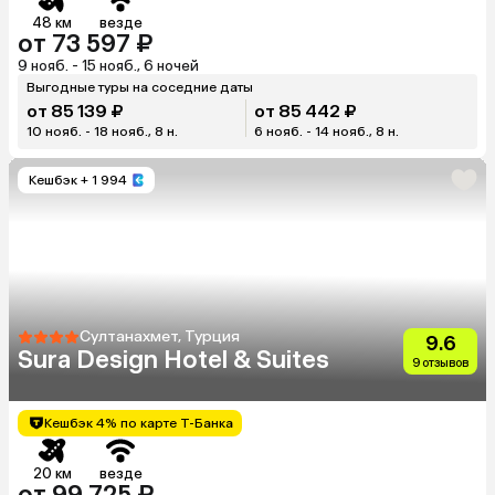
48 км
везде
от 73 597 ₽
9 нояб. - 15 нояб., 6 ночей
Выгодные туры на соседние даты
от 85 139 ₽
от 85 442 ₽
10 нояб. - 18 нояб., 8 н.
6 нояб. - 14 нояб., 8 н.
Кешбэк
+ 1 994
Султанахмет, Турция
9.6
Sura Design Hotel & Suites
9 отзывов
Кешбэк 4% по карте Т-Банка
20 км
везде
от 99 725 ₽