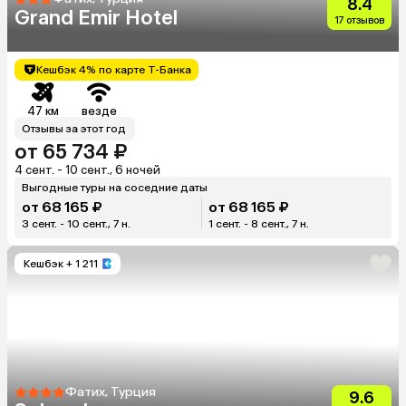
8.4
Grand Emir Hotel
17 отзывов
Кешбэк 4% по карте Т-Банка
47 км
везде
Отзывы за этот год
от 65 734 ₽
4 сент. - 10 сент., 6 ночей
Выгодные туры на соседние даты
от 68 165 ₽
от 68 165 ₽
3 сент. - 10 сент., 7 н.
1 сент. - 8 сент., 7 н.
Кешбэк
+ 1 211
Фатих, Турция
9.6