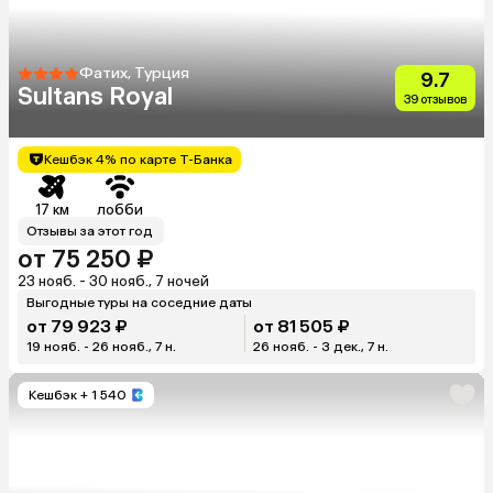
Фатих, Турция
9.7
Sultans Royal
39 отзывов
Кешбэк 4% по карте Т-Банка
17 км
лобби
Отзывы за этот год
от 75 250 ₽
23 нояб. - 30 нояб., 7 ночей
Выгодные туры на соседние даты
от 79 923 ₽
от 81 505 ₽
19 нояб. - 26 нояб., 7 н.
26 нояб. - 3 дек., 7 н.
Кешбэк
+ 1 540