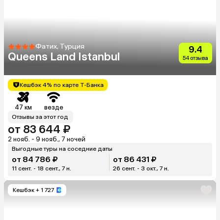
Фатих, Турция
9.4
Queens Land Istanbul
54 отзыва
Кешбэк 4% по карте Т-Банка
47 км
везде
Отзывы за этот год
от 83 644 ₽
2 нояб. - 9 нояб., 7 ночей
Выгодные туры на соседние даты
от 84 786 ₽
от 86 431 ₽
11 сент. - 18 сент., 7 н.
26 сент. - 3 окт., 7 н.
Кешбэк
+ 1 727