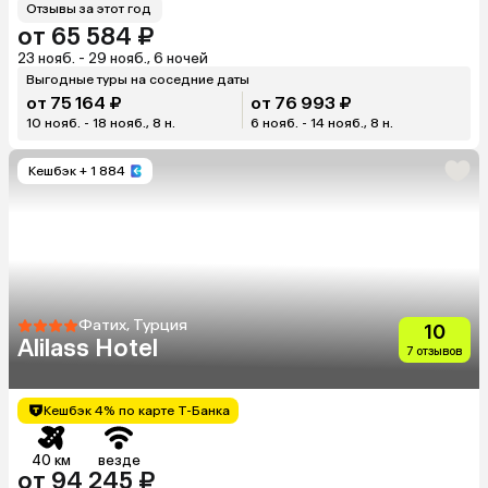
Отзывы за этот год
от 65 584 ₽
23 нояб. - 29 нояб., 6 ночей
Выгодные туры на соседние даты
от 75 164 ₽
от 76 993 ₽
10 нояб. - 18 нояб., 8 н.
6 нояб. - 14 нояб., 8 н.
Кешбэк
+ 1 884
Фатих, Турция
10
Alilass Hotel
7 отзывов
Кешбэк 4% по карте Т-Банка
40 км
везде
от 94 245 ₽