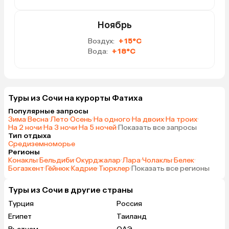
Ноябрь
Воздух:
+15°C
Вода:
+18°C
Туры из Сочи на курорты Фатиха
Популярные запросы
Зима
·
Весна
·
Лето
·
Осень
·
На одного
·
На двоих
·
На троих
·
На 2 ночи
·
На 3 ночи
·
На 5 ночей
·
Показать все запросы
Тип отдыха
Средиземноморье
Регионы
Конаклы
·
Бельдиби
·
Окурджалар
·
Лара
·
Чолаклы
·
Белек
·
Богазкент
·
Гёйнюк
·
Кадрие
·
Тюрклер
·
Показать все регионы
Туры из Сочи в другие страны
Турция
Россия
Египет
Таиланд