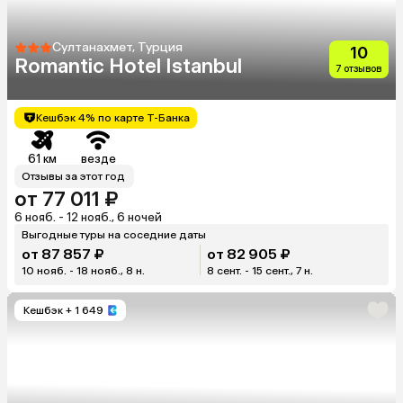
Султанахмет, Турция
10
Romantic Hotel Istanbul
7 отзывов
Кешбэк 4% по карте Т-Банка
61 км
везде
Отзывы за этот год
от 77 011 ₽
6 нояб. - 12 нояб., 6 ночей
Выгодные туры на соседние даты
от 87 857 ₽
от 82 905 ₽
10 нояб. - 18 нояб., 8 н.
8 сент. - 15 сент., 7 н.
Кешбэк
+ 1 649