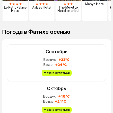
★
★
★
★
★
★
★
★
★
★
★
Mahya Hotel
Le Petit Palace
Alilass Hotel
The Meretto
R
Hotel
Hotel Istanbul
Погода в Фатихе осенью
Сентябрь
Воздух:
+23°C
Вода:
+24°C
Можно купаться
Октябрь
Воздух:
+18°C
Вода:
+21°C
Можно купаться