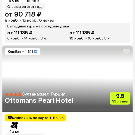
48 км
везде
Отзывы за этот год
от 90 718 ₽
9 нояб. - 15 нояб., 6 ночей
Выгодные туры на соседние даты
от 111 135 ₽
от 111 135 ₽
6 нояб. - 14 нояб., 8 н.
10 нояб. - 18 нояб., 8 н.
Кешбэк
+ 1 311
Султанахмет, Турция
9.5
Ottomans Pearl Hotel
93 отзыва
Кешбэк 4% по карте Т-Банка
45 км