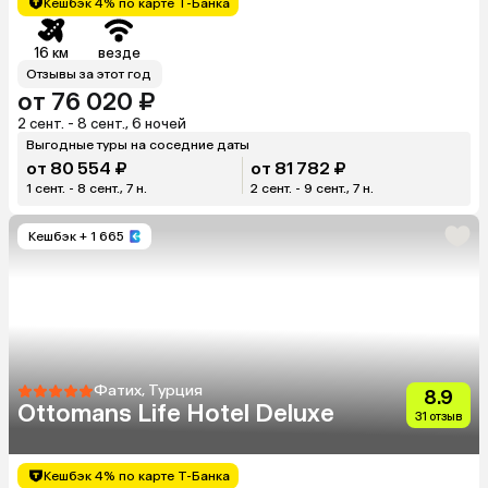
Кешбэк 4% по карте Т-Банка
16 км
везде
Отзывы за этот год
от 76 020 ₽
2 сент. - 8 сент., 6 ночей
Выгодные туры на соседние даты
от 80 554 ₽
от 81 782 ₽
1 сент. - 8 сент., 7 н.
2 сент. - 9 сент., 7 н.
Кешбэк
+ 1 665
Фатих, Турция
8.9
Ottomans Life Hotel Deluxe
31 отзыв
Кешбэк 4% по карте Т-Банка