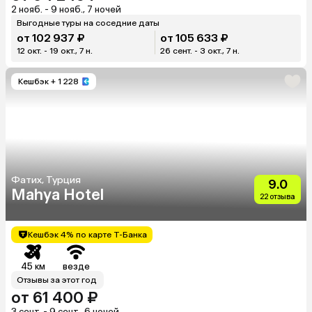
2 нояб. - 9 нояб., 7 ночей
Выгодные туры на соседние даты
от 102 937 ₽
от 105 633 ₽
12 окт. - 19 окт., 7 н.
26 сент. - 3 окт., 7 н.
Кешбэк
+ 1 228
Фатих, Турция
9.0
Mahya Hotel
22 отзыва
Кешбэк 4% по карте Т-Банка
45 км
везде
Отзывы за этот год
от 61 400 ₽
3 сент. - 9 сент., 6 ночей