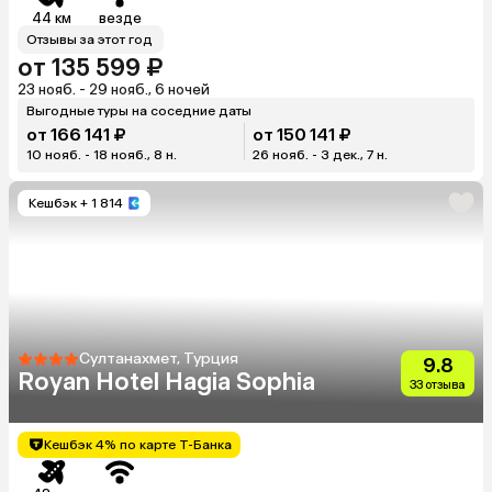
44 км
везде
Отзывы за этот год
от 135 599 ₽
23 нояб. - 29 нояб., 6 ночей
Выгодные туры на соседние даты
от 166 141 ₽
от 150 141 ₽
10 нояб. - 18 нояб., 8 н.
26 нояб. - 3 дек., 7 н.
Кешбэк
+ 1 814
Султанахмет, Турция
9.8
Royan Hotel Hagia Sophia
33 отзыва
Кешбэк 4% по карте Т-Банка