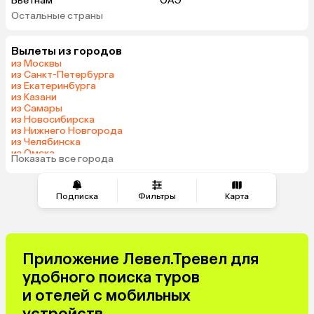
Вьетнам
ОАЭ
Остальные страны
Армения
Казахстан
Черногория
Израиль
Вылеты из городов
Гонконг
Венгрия
из Москвы
из Санкт-Петербурга
из Екатеринбурга
из Казани
из Самары
из Новосибирска
из Нижнего Новгорода
из Челябинска
из Омска
Показать все города
из Красноярска
Подписка
Фильтры
Карта
Приложение Левел.Тревел для
удобного поиска туров
и отелей с мобильных
устройств