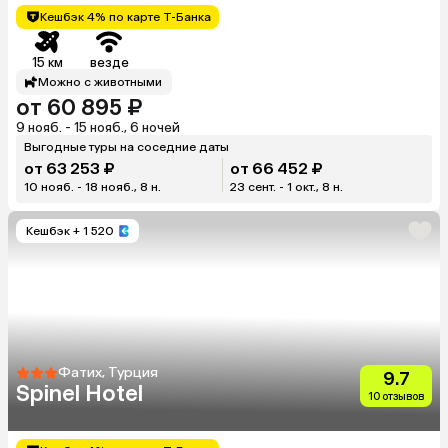
Кешбэк 4% по карте Т-Банка
15 км
везде
Можно с животными
от 60 895 ₽
9 нояб. - 15 нояб., 6 ночей
Выгодные туры на соседние даты
от 63 253 ₽
от 66 452 ₽
10 нояб. - 18 нояб., 8 н.
23 сент. - 1 окт., 8 н.
Кешбэк
+ 1 520
Фатих, Турция
9.7
Spinel Hotel
10 отзывов