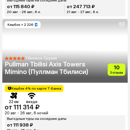
Выгодные туры на соседние даты
от 115 840 ₽
от 247 713 ₽
20 авг. - 26 авг., 6 н.
21 авг. - 27 авг., 6 н.
Кешбэк
+ 2 226
Тбилиси, Грузия
Pullman Tbilisi Axis Towers
10
Mimino (Пуллман Тбилиси)
3 отзыва
Кешбэк 4% по карте Т-Банка
22 км
везде
от 111 314 ₽
20 авг. - 26 авг., 6 ночей
Выгодные туры на соседние даты
от 111 938 ₽