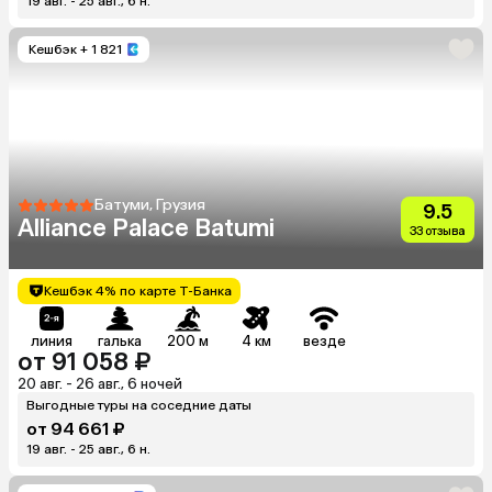
19 авг. - 25 авг., 6 н.
Кешбэк
+ 1 821
Батуми, Грузия
9.5
Alliance Palace Batumi
33 отзыва
Кешбэк 4% по карте Т-Банка
линия
галька
200 м
4 км
везде
от 91 058 ₽
20 авг. - 26 авг., 6 ночей
Выгодные туры на соседние даты
от 94 661 ₽
19 авг. - 25 авг., 6 н.