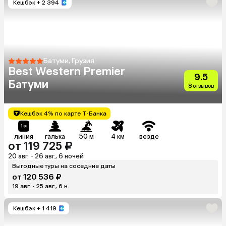
Кешбэк
+ 2 394
Батуми, Грузия
Best Western Premier
9.5
Батуми
8 отзывов
Кешбэк 4% по карте Т-Банка
линия
галька
50 м
4 км
везде
от 119 725 ₽
20 авг. - 26 авг., 6 ночей
Выгодные туры на соседние даты
от 120 536 ₽
19 авг. - 25 авг., 6 н.
Кешбэк
+ 1 419