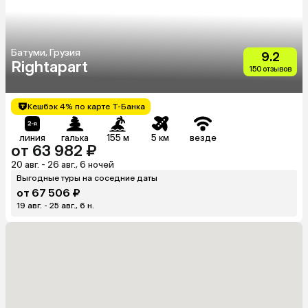
Батуми, Грузия
9.2
Rightapart
150 отзывов
Кешбэк 4% по карте Т-Банка
линия
галька
155 м
5 км
везде
от 63 982 ₽
20 авг. - 26 авг., 6 ночей
Выгодные туры на соседние даты
от 67 506 ₽
19 авг. - 25 авг., 6 н.