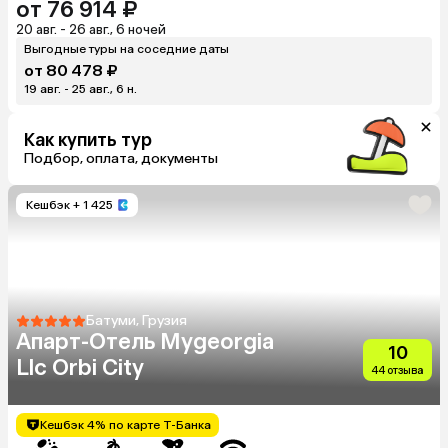
от 76 914 ₽
20 авг. - 26 авг., 6 ночей
Выгодные туры на соседние даты
от 80 478 ₽
19 авг. - 25 авг., 6 н.
Как купить тур
Подбор, оплата, документы
Кешбэк
+ 1 425
Батуми, Грузия
Апарт-Отель Mygeorgia
10
Llc Orbi City
44 отзыва
Кешбэк 4% по карте Т-Банка