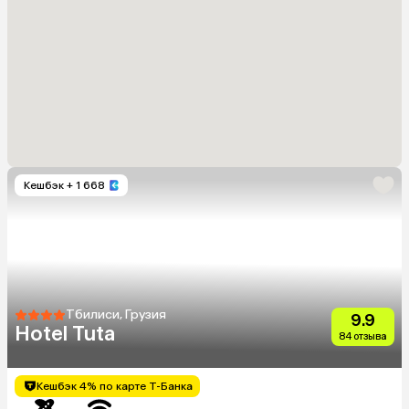
Кешбэк
+ 1 668
Тбилиси, Грузия
9.9
Hotel Tuta
84 отзыва
Кешбэк 4% по карте Т-Банка