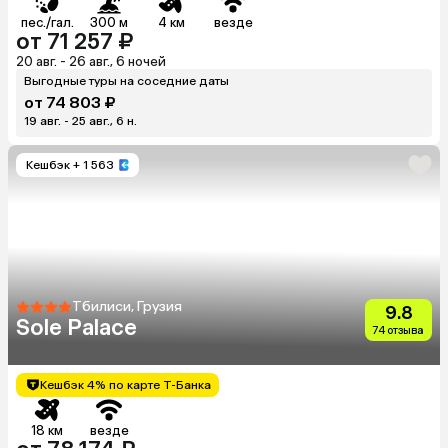
пес./гал.
300 м
4 км
везде
от 71 257 ₽
20 авг. - 26 авг., 6 ночей
Выгодные туры на соседние даты
от 74 803 ₽
19 авг. - 25 авг., 6 н.
Кешбэк
+ 1 563
Тбилиси, Грузия
9.8
Sole Palace
74 отзыва
Кешбэк 4% по карте Т-Банка
18 км
везде