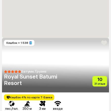
Кешбэк
+ 1 538
Батуми, Грузия
Royal Sunset Batumi
10
Resort
31 отзыв
Кешбэк 4% по карте Т-Банка
пес./гал.
350 м
3 км
везде