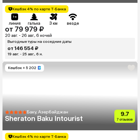
Кешбэк 4% по карте Т-Банка
линия
галька
3 км
везде
от 79 979 ₽
20 авг. - 26 авг., 6 ночей
Выгодные туры на соседние даты
от 146 554 ₽
19 авг. - 25 авг., 6 н.
Кешбэк
+ 5 202
Баку, Азербайджан
9.7
Sheraton Baku Intourist
7 отзывов
Кешбэк 4% по карте Т-Банка