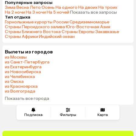
Популярные запросы
Зима
·
Весна
·
Лето
·
Осень
·
На одного
·
На двоих
·
На троих
·
На 2 ночи
·
На 3 ночи
·
На 5 ночей
·
Показать все запросы
Тип отдыха
Горнолыжные курорты России
·
Средиземноморье
·
Страны Персидского залива
·
Юго-Восточная Азия
·
Страны Ближнего Востока
·
Страны Европы
·
Закавказье
·
Страны Африки
·
Индийский океан
Вылеты из городов
из Москвы
из Санкт-Петербурга
из Екатеринбурга
из Новосибирска
из Челябинска
из Омска
из Красноярска
из Волгограда
Показать все города
Подписка
Фильтры
Карта