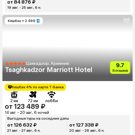
от 84 876 ₽
19 авг. - 25 авг., 6 н.
Кешбэк
+ 2 469
Цахкадзор, Армения
9.7
Tsaghkadzor Marriott Hotel
8 отзывов
Кешбэк 4% по карте Т-Банка
2 км
72 км
лобби
от 123 489 ₽
14 авг. - 20 авг., 6 ночей
Выгодные туры на соседние даты
от 126 632 ₽
от 127 338 ₽
21 авг. - 27 авг., 6 н.
20 авг. - 26 авг., 6 н.