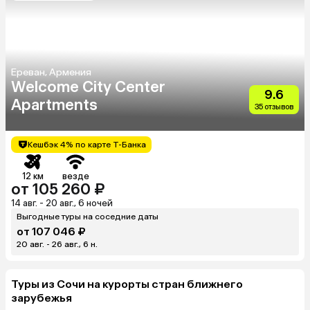
Ереван, Армения
Welcome City Center
9.6
Apartments
35 отзывов
Кешбэк 4% по карте Т-Банка
12 км
везде
от 105 260 ₽
14 авг. - 20 авг., 6 ночей
Выгодные туры на соседние даты
от 107 046 ₽
20 авг. - 26 авг., 6 н.
Туры из Сочи на курорты стран ближнего
зарубежья