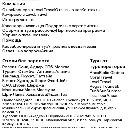
Компания
О нас
Карьера в Level.Travel
Отзывы о нас
Контакты
Ко-промо с Level.Travel
Инструменты
Календарь низких цен
Подарочные сертификаты
Оформить тур в рассрочку
Партнерская программа
Журнал о путешествиях
Помощь
Как забронировать тур?
Правила въезда и визы
Ответы на вопросы
Акции
Отели без перелета
Туры от
туроператоров
Россия:
Сочи,
Адлер,
СПб,
Москва
Турция:
Стамбул,
Анталья,
Алания
Anex
Biblio Globus
Таиланд:
Пхукет,
Паттайя
Coral Travel
Египет:
Хургада,
Шарм-Эль-Шейх
Level.Travel
ОАЭ:
Дубай,
Шарджа
Pegas Touristik
Мальдивы:
Мале,
Маафуши
Fun&Sun
Sunmar
Шри-Ланка:
Хиккадува
Индия:
Гоа
Tez Tour
Алеан
Правообладатель ПО: ООО «Левел Тревел» (2011 - 2026) ИНН
7716697924, ОГРН 1117746723808 123056, г. Москва, вн.тер.г.
Муниципальный округ Пресненский, ул. Юлиуса Фучика, д.6, стр.2,
помещ.6Ч
Турагент: ООО «Академия Сервиса» ИНН 3702175896, ОГРН
1173702008248, 153000, Ивановская обл., г. Иваново, ул. Парижской
Коммуны, д. ЗА
Прием платежей осуществляется через АО «ПРЦ» ИНН 7718696387,