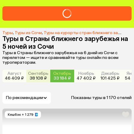
Туры
,
Туры из Сочи
,
Туры на курорты стран ближнего зарубежья из Сочи
Туры в Страны ближнего зарубежья на
5 ночей из Сочи
Туры в Страны ближнего зарубежья на 6 дней из Сочи с
перелетом — ищите и сравнивайте туры онлайн по всем
туроператорам.
Август
Сентябрь
Октябрь
Ноябрь
Декабрь
Янв
46 409 ₽
38 108 ₽
33 184 ₽
47 402 ₽
101 425 ₽
54 3
По рекомендации
Показаны туры в 1 170 отелей
Кешбэк
+ 1 279