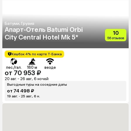
Батуми, Грузия
Апарт-Отель Batumi Orbi
10
City Сentral Hotel Mk 5*
56 отзывов
Кешбэк 4% по карте Т-Банка
пес./гал.
180 м
везде
от 70 953 ₽
20 авг. - 26 авг., 6 ночей
Выгодные туры на соседние даты
от 74 498 ₽
19 авг. - 25 авг., 6 н.